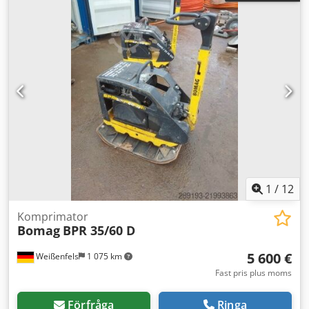
1
/
12
Komprimator
Bomag
BPR 35/60 D
5 600 €
Weißenfels
1 075 km
Fast pris plus moms
Förfråga
Ringa