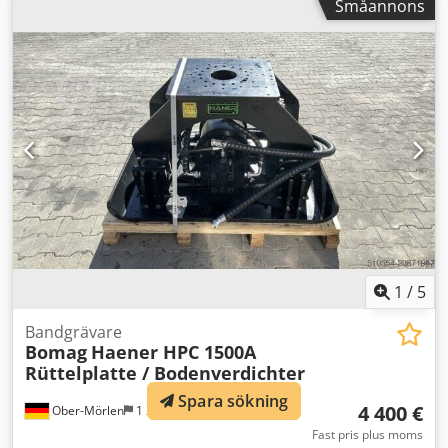
Småannons
av maskiner redo för köp. Vi har fler alternativ än vad som
visas online – ring eller mejla oss gärna när som helst.
Dodsy R Uwrepfx Aareck Alla våra maskiner är fullservade
och kontrollerade för tillförlitlighet. Vill du ha bilder?
Kontakta oss bara så skickar vi dem snabbt. Vi hjälper dig
på nederländska, engelska, franska, tyska, spanska och
ryska. Upptäck vårt breda utbud av pålitliga maskiner.
1
/
5
Bandgrävare
Bomag
Haener HPC 1500A
Rüttelplatte / Bodenverdichter
Spara sökning
4 400 €
Ober-Mörlen
1 254 km
Fast pris plus moms