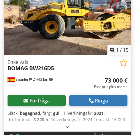
HD 10 Årsmodell: 2006 Enligt mätare: 7.771 timmar 20,1
kW Deutz 2.450 kg Försäljningspris: 8.800 EUR netto Även
förmånlig leverans möjlig!
1
/
15
Enkelvals
BOMAG
BW216D5
73 000 €
Spanien
2 443 km
Fast pris plus moms
Förfråga
Ringa
Skick:
begagnad
, färg:
gul
, Tillverkningsår:
2021
,
drifttimmar:
3 820 h
, Tillverkningsår: 2021 Tomvikt: 16 000
kg Mått (L x B x H): 622 x 230 x 299 cm Dcedpex Sqhisfx
Aarsk Motortyp: Deutz DEUTZ TCD4.1 L-4