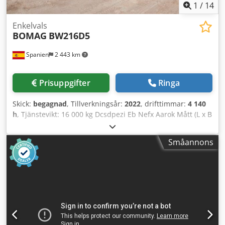
1
/
14
Enkelvals
BOMAG
BW216D5
Spanien
2 443 km
Prisuppgifter
Ringa
Skick:
begagnad
, Tillverkningsår:
2022
, drifttimmar:
4 140
h
, Tjänstevikt: 16 000 kg Dcsdpezi Eb Nefx Aarok Mått (L x B
x H): 622 x 230 x 299 cm
Småannons