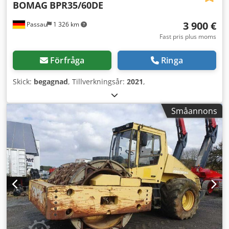
BOMAG
BPR35/60DE
3 900 €
Passau
1 326 km
Fast pris plus moms
Förfråga
Ringa
Skick:
begagnad
, Tillverkningsår:
2021
,
Småannons