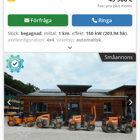
Fast pris plus moms
Förfråga
Ringa
Skick:
begagnad
, miltal:
1 km
, effekt:
150 kW (203,94 hk)
,
axelkonfiguration:
4x4
, växeltyp:
automatisk
,
Tillverkningsår:
2013
, Egenvikt: 19 200 kg Lastkapacitet: 1
730 kg Dcjdpszgthlefx Aarjk Totalvikt: 20 930 kg Vänligen
Småannons
kontakta Emal Jaweed för mer information.
Jordpackningsvält, Bomag BW 219 DH-4, Tillverkningsår:
2013, Drifttimmar: 6 523h, Längd: 6 000 mm, Bredd: 2 300
mm, Höjd: 3 020 mm, tjänstevikt: 19 200 kg, Max totalvikt:
20 930 kg, Motortyp: Deutz TCD 2012 L06, Motoreffekt: 150
kW / 204 hk, Nominellt varvtal: 2 200 rpm, Däckdimension:
800/60 R24 10.9, Max. körhastighet: 13 km/h, EasyDrive
(hydrostatisk transmission) (SN), Hydrostatisk
midjestyrning, Justerbar vibrationsstyrka, Nödstopp,
Arbetsbelysning, Vägbelysning, Varningsblinkers,
ROPS/FOBS-skyddshytt, Radio med Bluetooth/USB,
Högtalarsystem, LCD-skärm, Värme, Tysk maskin /
TOPPSKICK. Övrigt: * Vi erbjuder över 200 maskiner till