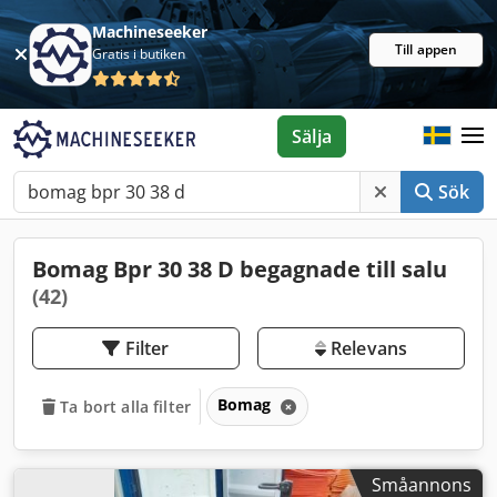
Machineseeker
Till appen
Gratis i butiken
Sälja
Sök
Bomag Bpr 30 38 D begagnade till salu
(42)
Filter
Relevans
Bomag
Ta bort alla filter
Småannons