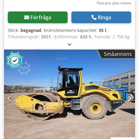
Fast pris plus moms
Förfråga
Ringa
Skick:
begagnad
, bränsletankens kapacitet:
35 l
,
Tillverkningsår:
2021
, drifttimmar:
820 h
, Tomvikt: 2 700 kg
Dcedpfey Iz A Aox Aarjk Mått (L x B x H): 253 x 127 x 257 cm
Småannons