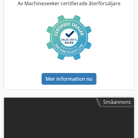
leverans möjlig mot en avgift (med förbehåll för
Av Machineseeker certifierade återförsäljare
godkännande)* 👷‍♂️ Besiktigad av oberoende expert 43
kontrollpunkter: 30 godkända ✅ 13 med brister ℹ️ 0 akuta
problem ⚠️ 📌 Inspektörens kommentar: Helt
funktionsduglig, viss eftersatt service 📄 Vill du se hela
inspektionsrapporten, fler bilder eller en video? Tips:
Referensen "38821 Equippo" används ofta för att hitta fler
detaljer online. 💡 Därför är denna maskin och vår tjänst
speciella: ✔ Grundlig inspektion av fackmän ✔ Leverans
direkt till arbetsplats möjlig Dcsdpjyux Eyofx Aarok ✔
Pengarna-tillbaka-garanti ✔ Säkra och flexibla
betalningsalternativ 🔄 Letar du efter fler maskiner? Vi
Mer information nu
erbjuder användbara verktyg och resurser för maskinägare
och operatörer – allt lättillgängligt på vår plattform.
Småannons