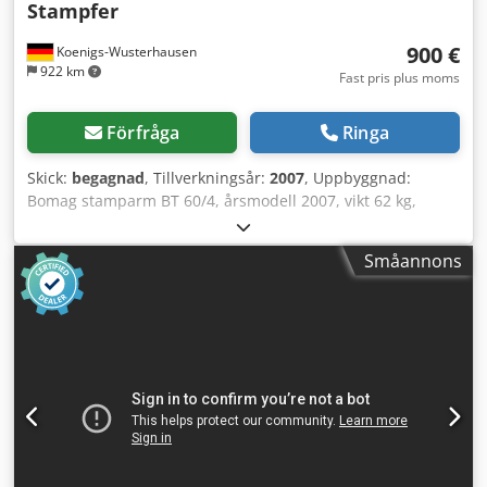
Stampfer
900 €
Koenigs-Wusterhausen
922 km
Fast pris plus moms
Förfråga
Ringa
Skick:
begagnad
, Tillverkningsår:
2007
, Uppbyggnad:
Bomag stamparm BT 60/4, årsmodell 2007, vikt 62 kg,
fötternas mått: 340x280 mm, Honda bensinmotor GX 100 /
2,5 kW. Dedpfx Aovxpc Hjarsck Försäljning endast till
Småannons
företagare. VID EXPORT GÄLLER ENDAST NETTOPRISET!!!!!
ALLA UPPGIFTER UTAN GARANTI INKL. UTRUSTNING OCH
TILLBEHÖR. Samtliga köpeavtal, fakturor, proformafakturor,
beställningar och säljsamtal baseras på våra allmänna
försäljningsvillkor (se även impressum).