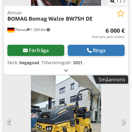
1
/
7
Annan
BOMAG
Bomag Walze BW75H DE
6 000 €
Passau
1 326 km
Fast pris plus moms
Förfråga
Ringa
Skick:
begagnad
, Tillverkningsår:
2021
,
Småannons