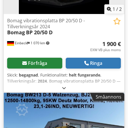
1
/
2
Bomag vibrationsplatta BP 20/50 D -
Tillverkningsår 2024
Bomag
BP 20/50 D
1 900 €
Einbeck
1 070 km
EXW VB plus moms
Förfråga
Ringa
Skick:
begagnad
, Funktionalitet:
helt fungerande
,
Tillverkningsår:
2024
, Bomag vibrationsplatta BP 20/50 D —
Tillverkningsår 2024 Begagnad från den professionella
uthyrningsparken hos Kurt König Baumaschinen GmbH,
Småannons
Einbeck. Dcedpfxoy A E U So Aarsk Skick & information: -
Skick: Begagnad från uthyrning, regelbundet servad -
Funktion: Fullt fungerande - Produktbilder kommer —
kontakta oss gärna för aktuella foton om du är intresserad
- Visning möjlig i 37574 Einbeck efter överenskommelse