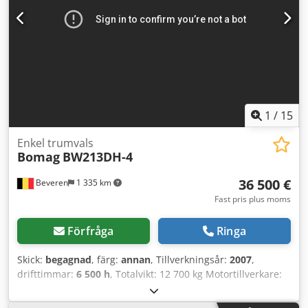
1
/
15
Enkel trumvals
Bomag
BW213DH-4
36 500 €
Beveren
1 335 km
Fast pris plus moms
Förfråga
Ringa
Skick:
begagnad
, färg:
annan
, Tillverkningsår:
2007
,
drifttimmar:
6 500 h
, Totalvikt: 12 700 kg Motortillverkare:
Deutz CE-märkning: ja Serienummer: 101582511260
Maskiner till salu! Utforska vår webbplats för ett brett urval