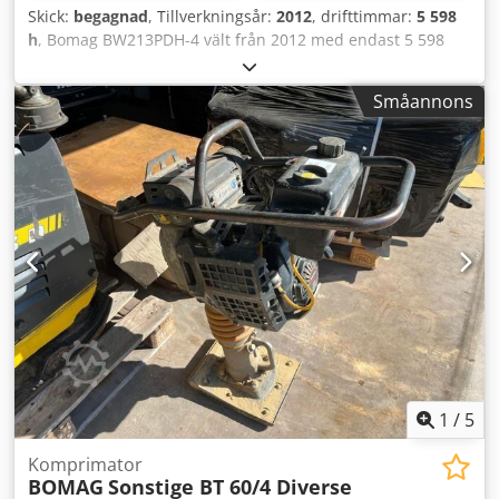
Skick:
begagnad
, Tillverkningsår:
2012
, drifttimmar:
5 598
h
, Bomag BW213PDH-4 vält från 2012 med endast 5 598
driftstimmar! ---- * Tillverkare: Bomag * Modell:
BW213PDH-4 * Tillverkningsår: 2012 * Visade driftstimmar:
Småannons
ca 5 598 Djdpfx Aoyt Uirjarock * Driftsvikt: 13 100 kg * A/C –
luftkonditionering * Tysk maskin * 119 kW * Deutz
dieselmotor * Fler bilder och video finns på begäran * Pris:
39 900 euro, netto + 19 % moms ---- Vid frågor, vänligen
ring: För fler frågor, ring gärna: Erik Kortum: WhatsApp Kai
Kortum: WhatsApp All information lämnas utan ansvar och
garanti. Med reservation för fel och mellanförsäljning.
1
/
5
Komprimator
BOMAG
Sonstige BT 60/4 Diverse