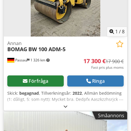
1
/
8
Annan
BOMAG
BW 100 ADM-5
17 300 €
Passau
1 326 km
17 900 €
Fast pris plus moms
Förfråga
Ringa
Skick:
begagnad
, Tillverkningsår:
2022
, Allmän bedömning
(1: dåligt, 5: som nytt): Mycket bra. Dedpfx Aaszkzzhsrjck ---
- UVV – som nytt!
Småannons