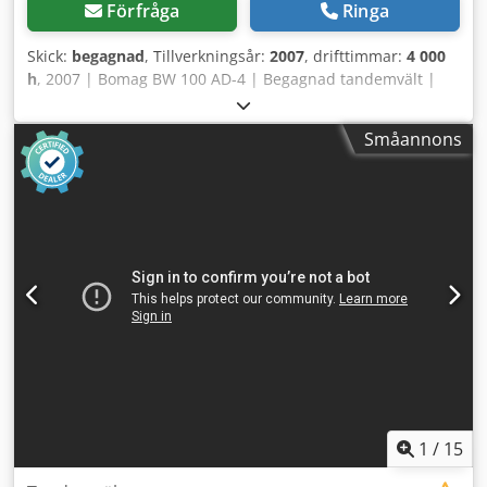
Förfråga
Ringa
Skick:
begagnad
, Tillverkningsår:
2007
, drifttimmar:
4 000
h
, 2007 | Bomag BW 100 AD-4 | Begagnad tandemvält |
4000 timmar Dsdpezim T Hofx Aareck 📍Plats: Frankrike 🚛
Leverans till din destination tillgänglig – Använd vår
Småannons
fraktkalkylator för att beräkna transportkostnader! 💰 Köp
nu för 8 500 EUR eller lämna ett bud. Betalning vid
leverans tillgänglig mot en låg avgift (under förbehåll för
godkännande)* 👷‍♂️ Inspekterad av oberoende expert 44
inspektionspunkter: 42 godkända ✅ 2 små brister ℹ️ 0
anmärkningar ⚠️ 📌 Inspektörens kommentar: Maskinen är
i gott skick. Räkneverket har bytts ut, så de angivna 200
timmarna är inte korrekta, men allt är i ordning och det
finns inget att anmärka på. 📄 Vill du se hela
besiktningsprotokollet, extrabilder eller en video? Tips:
Referensen "40959 Equippo" används ofta för att hitta mer
information online. 💡 Detta gör maskinen och våra
tjänster unika: ✔ Grundlig inspektion av proffs ✔ Leverans
direkt till arbetsplatsen ✔ Pengarna-tillbaka-garanti ✔
1
/
15
Säkra och flexibla betalningsalternativ 🔄 Överväger du