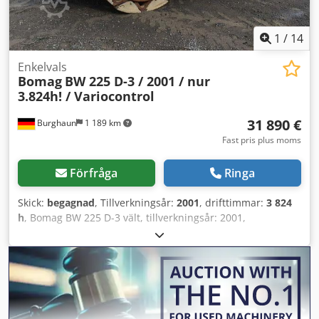
1
/
14
Enkelvals
Bomag
BW 225 D-3 / 2001 / nur
3.824h! / Variocontrol
31 890 €
Burghaun
1 189 km
Fast pris plus moms
Förfråga
Ringa
Skick:
begagnad
, Tillverkningsår:
2001
, drifttimmar:
3 824
h
, Bomag BW 225 D-3 vält, tillverkningsår: 2001,
drifttimmar: endast 3 824 h, motor: Deutz [145 kW/197 hk],
Variocontrol, vikt: 24 700 kg, skrivare, däck: 40 %, tysk
maskin, åldersenligt skick, omedelbart driftsklar. Dcedpfx
Ajzpdhzsarjk På begäran kan vi erbjuda dig leasing- eller
finansieringsalternativ. Herr Mihm (tel.) hjälper dig gärna.
Fler uppgifter finns på vår hemsida. Med reservation för