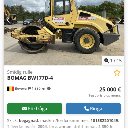
tillförlitlighet. Behöver du bilder? Kontakta oss så skickar vi
dem snabbt. Vi hjälper dig på nederländska, engelska,
franska, tyska, spanska och ryska. Upptäck vårt breda
sortiment av pålitliga maskiner.
1
/
15
Smidig rulle
BOMAG
BW177D-4
25 000 €
Beveren
1 336 km
Fast pris plus moms
Förfråga
Ringa
Skick:
begagnad
, maskin-/fordonsnummer:
101582201049
,
Tillverkningsår:
2004
, färg:
annan
, drifttimmar:
4 350 h
,