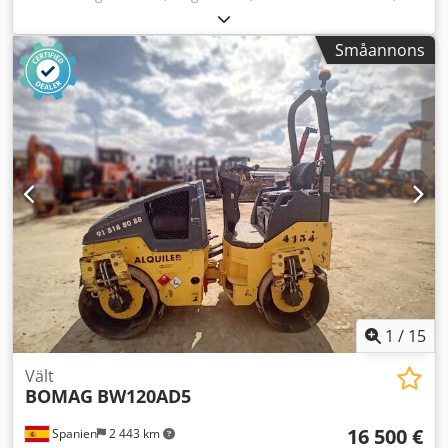
Maskiner till salu! Bläddra på vår webbplats för ett stort
urval av maskiner som är redo att köpas. Vi har fler
Småannons
alternativ än vad som visas online, så tveka inte att ringa
eller mejla oss när som helst. Dodpfx Aaozblb Ujreck Alla
våra maskiner är fullt servade och kontrollerade för
driftsäkerhet. Behöver du bilder? Kontakta oss bara, så
skickar vi dem snabbt. Vi erbjuder hjälp på nederländska,
engelska, franska, tyska, spanska och ryska. Upptäck vårt
breda sortiment av pålitliga maskiner.
1
/
15
Vält
BOMAG
BW120AD5
16 500 €
Spanien
2 443 km