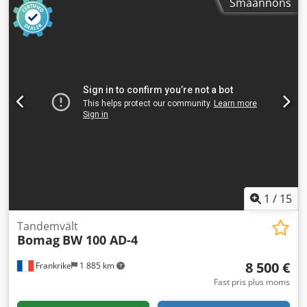
Småannons
1
/
15
Tandemvält
Bomag
BW 100 AD-4
8 500 €
Frankrike
1 885 km
Fast pris plus moms