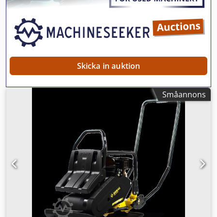
fel och mellan-sålda objekt! Uthyrning möjlig. = Ytterligare
information = Vänligen kontakta Tobias Ebert för mer
information.
Skicka in auktion
Småannons