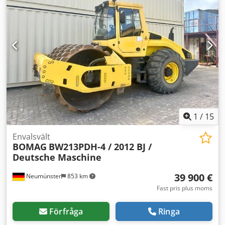
1
/
15
Envalsvält
BOMAG
BW213PDH-4 / 2012 BJ /
Deutsche Maschine
39 900 €
Neumünster
853 km
Fast pris plus moms
Förfråga
Ringa