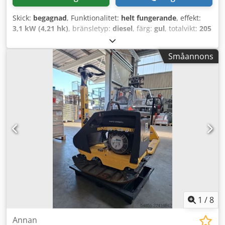
Skick:
begagnad
, Funktionalitet:
helt fungerande
, effekt:
3,1 kW (4,21 hk)
, bränsletyp:
diesel
, färg:
gul
, totalvikt:
205
kg
, Tillverkningsår:
2022
, maskin-/fordonsnummer:
2476268
, Bomag BPR 35/60 D Tekniska data:
Småannons
Tillverkningsår: 2022 Mått (L x B x H): 1,51 m x 0,60 m x 0,69
m Djdpjy Uhpiofx Aareck Vikt: 205 kg Genomkörningshöjd:
0,68 m Max. arbetsfart: 27 m/min Max. klättringsförmåga
(beroende på underlag): 32% Motortillverkare/typ: Hatz
1B20 Kylning: luft Effekt: 3,1 kW Varvtal: 3000 min-1
Drivtyp: mekanisk Bränsle: diesel Tankvolym: 3,0 l
Centrifugalkraft: 35 kN Vibrationsfrekvens: 80 Hz Kapacitet
(m³/h) vid rekommenderad skikttjocklek vid markarbeten:
Grus/sand: 21-30 Blandjord: 17-24 Fet lera: 10-12
Motorskyddsbygel, enspaksstyrning, höjdjusterbart
styrhandtag, svängarmsstyrhandtag, automatisk
avstängning vid oljebrist, backningsskydd Styrhandtaget
kan låsas i transport- och arbetsläge.
1
/
8
Annan