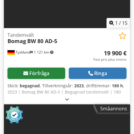
1
/
15
Tandemvält
Bomag
BW 80 AD-5
19 900 €
Tyskland
1 121 km
Fast pris plus moms
Förfråga
Ringa
Skick:
begagnad
, Tillverkningsår:
2023
, drifttimmar:
180 h
,
2023 | Bomag BW 80 AD-5 | Begagnad tandemvält | 180
drifttimmar 📍 Plats: Tyskland 🚛 Leverans möjlig till din
destination – använd vår fraktkalkylator för att uppskatta
Småannons
transportkostnaden! 💰 Köp nu för EUR 19 900 eller lämna
ett bud. Betalning vid leverans tillgänglig mot en rimlig
avgift (med förbehåll för godkännande)* 👷‍♂️ Inspekterad av
en oberoende expert 41 inspektionspunkter godkända ✅ 0