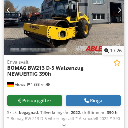
Pris 1.900 EUR exkl. moms | EXW Einbeck | Leverans på
förfrågan
1
/
26
Envalsvält
BOMAG
BW213 D-5 Walzenzug
NEWUERTIG 390h
Aichach
1 388 km
Prisuppgifter
Ringa
Skick:
begagnad
, Tillverkningsår:
2022
, drifttimmar:
390 h
,
* Bomag BW 213 D-5 vibreringsvält * Årsmodell 2022 * 390
driftstimmar * Euro 5 * Vikt: 12 500–14 800 kg * 95 kW