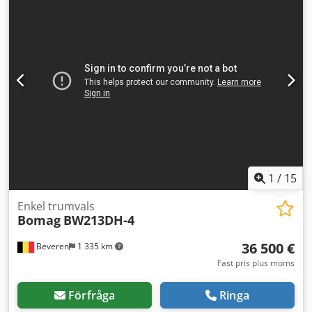
1
/
15
Enkel trumvals
Bomag
BW213DH-4
36 500 €
Beveren
1 335 km
Fast pris plus moms
Förfråga
Ringa