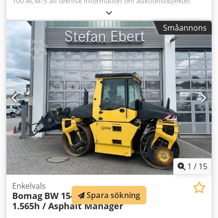
100 ACM-5 all teknisk information om auktionsobjektet
hittar du under "Dokument" som en nedladdningsbar PDF!
Cjdpezqaycofx Aavjha Färg: som på bilden, enligt bilder
Småannons
och vid inspektion Skick: begagnad
1
/
15
Enkelvals
Spara sökning
Bomag
BW 154 AP-4 AM / nur
1.565h / Asphalt Manager