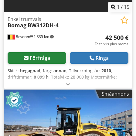
1
/
15
Enkel trumvals
Bomag
BW312DH-4
42 500 €
Beveren
1 335 km
Fast pris plus moms
Förfråga
Ringa
Skick:
begagnad
, färg:
annan
, Tillverkningsår:
2010
,
drifttimmar:
8 099 h
, Totalvikt: 28 000 kg Motormärke:
Deutz Codpfszblcrjx Aavsha CE-märkning: ja Serienummer:
101583141318 Maskiner till salu! Bläddra på vår webbplats
Småannons
för att se ett stort utbud av maskiner redo att köpas. Vi har
fler alternativ än vad som visas online, så tveka inte att
ringa eller mejla oss när som helst. Alla våra maskiner är
fullt underhållna och kontrollerade för tillförlitlighet.
Behöver du bilder? Kontakta oss så skickar vi dem snabbt.
Vi hjälper dig på nederländska, engelska, franska, tyska,
spanska och ryska. Upptäck vårt breda sortiment av