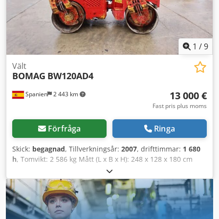
1
/
9
Vält
BOMAG
BW120AD4
13 000 €
Spanien
2 443 km
Fast pris plus moms
Förfråga
Ringa
Skick:
begagnad
, Tillverkningsår:
2007
, drifttimmar:
1 680
h
, Tomvikt: 2 586 kg Mått (L x B x H): 248 x 128 x 180 cm
Chsdpfszb I Tmsx Aavoa