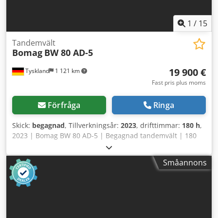
1
/
15
Tandemvält
Bomag
BW 80 AD-5
19 900 €
Tyskland
1 121 km
Fast pris plus moms
Förfråga
Ringa
Skick:
begagnad
, Tillverkningsår:
2023
, drifttimmar:
180 h
,
2023 | Bomag BW 80 AD-5 | Begagnad tandemvält | 180
drifttimmar 📍 Plats: Tyskland 🚛 Leverans möjlig till din
destination – använd vår fraktkalkylator för att uppskatta
Småannons
transportkostnaden! 💰 Köp nu för EUR 19 900 eller lämna
ett bud. Betalning vid leverans tillgänglig mot en rimlig
avgift (med förbehåll för godkännande)* 👷‍♂️ Inspekterad av
en oberoende expert 41 inspektionspunkter godkända ✅ 0
brister ℹ️ 0 anmärkningar ⚠️ 📌 Inspektörens kommentar:
Maskinen ser nästan ny ut med få drifttimmar. Inga