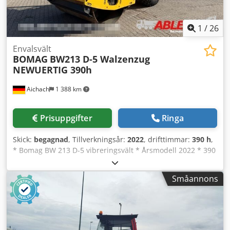
1
/
26
Envalsvält
BOMAG
BW213 D-5 Walzenzug
NEWUERTIG 390h
Aichach
1 388 km
Prisuppgifter
Ringa
Skick:
begagnad
, Tillverkningsår:
2022
, drifttimmar:
390 h
,
* Bomag BW 213 D-5 vibreringsvält * Årsmodell 2022 * 390
driftstimmar * Euro 5 * Vikt: 12 500–14 800 kg * 95 kW
Deutz-motor * Luftkonditionering Chjdsyr U Tnopfx Aavsa *
Småannons
Däck: 23,1-26IND * Som ny!