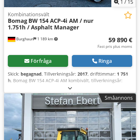
1
/
15
Kombinationsvält
Bomag
BW 154 ACP-4i AM / nur
1.751h / Asphalt Manager
59 890 €
Burghaun
1 189 km
Fast pris plus moms
Förfråga
Ringa
Skick:
begagnad
, Tillverkningsår:
2017
, drifttimmar:
1 751
h
, Bomag BW 154 ACP-4i AM kombivält, tillverkningsår:
2017, driftstimmar: endast 1 751 timmar, motor: Kubota
[55,4 kW/75 hk], Asphalt Manager 2, asfaltskäranordning
Småannons
på båda sidor, vikt: 7 400 kg, slätvals, bra skick, omedelbart
driftsklar, På begäran erbjuder vi ett leasing- eller
finansieringserbjudande. Herr Mihm (tel. ) hjälper dig
gärna. Mer information finns på vår hemsida. Med
reservation för fel och mellansälj! Chsdszq Tztjpfx Aavea
Uthyrning möjligt = Mer information = Kontakta Tobias
Ebert för ytterligare information.