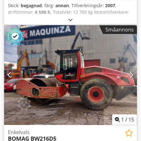
Skick:
begagnad
, färg:
annan
, Tillverkningsår:
2007
,
drifttimmar:
6 500 h
, Totalvikt: 12 700 kg Motortillverkare:
Deutz CE-märkning: ja Serienummer: 101582511260
Codpfx Ajy R Uwroavoha Maskiner till salu! Utforska vår
Småannons
webbplats för ett brett urval av maskiner redo för köp. Vi
har fler alternativ än vad som visas online – ring eller mejla
oss gärna när som helst. Alla våra maskiner är fullservade
och kontrollerade för tillförlitlighet. Vill du ha bilder?
Kontakta oss bara så skickar vi dem snabbt. Vi hjälper dig
på nederländska, engelska, franska, tyska, spanska och
ryska. Upptäck vårt breda utbud av pålitliga maskiner.
1
/
15
Enkelvals
BOMAG
BW216D5