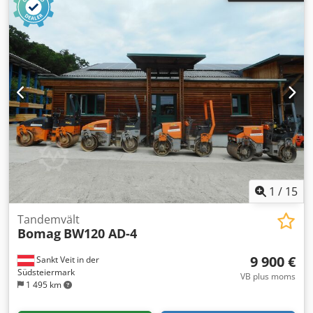
1
/
15
Tandemvält
Bomag
BW120 AD-4
9 900 €
Sankt Veit in der
Südsteiermark
VB plus moms
1 495 km