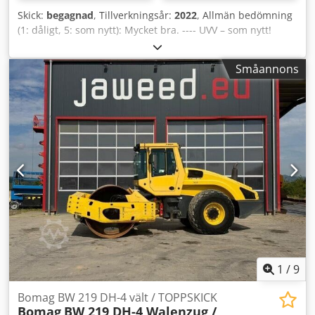
Skick:
begagnad
, Tillverkningsår:
2022
, Allmän bedömning
(1: dåligt, 5: som nytt): Mycket bra. ---- UVV – som nytt!
Chedpfszkzzhsx Aavea
Småannons
1
/
9
Bomag BW 219 DH-4 vält / TOPPSKICK
Bomag
BW 219 DH-4 Walenzug /