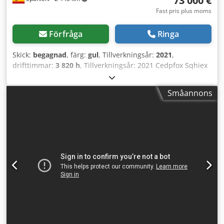
73 000 €
Fast pris plus moms
Förfråga
Ringa
Skick:
begagnad
, färg:
gul
, Tillverkningsår:
2021
,
drifttimmar:
3 820 h
, Tillverkningsår: 2021 Cedpfox Sqhiex
Aavoha Tomvikt: 16 000 kg Mått (L x B x H): 622 x 230 x 299
cm Motortyp: Deutz DEUTZ TCD4.1 L-4
Småannons