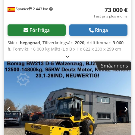
73 000 €
Spanien
2 443 km
Fast pris plus moms
Förfråga
Ringa
Skick:
begagnad
, Tillverkningsår:
2020
, drifttimmar:
3 060
h
, Tomvikt: 16 000 kg Mått (L x B x H): 622 x 230 x 299 cm
Motortyp: Deutz DEUTZ TCD4.1 L-4 = Ytterligare alternativ
och utrustning = Codpfx Aasygu Rvsveha - Sätesvärme
Småannons