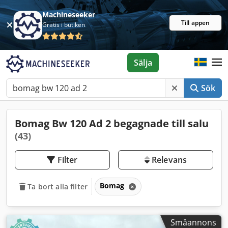
Machineseeker
Till appen
Gratis i butiken
Sälja
Sök
Bomag Bw 120 Ad 2 begagnade till salu
(43)
Filter
Relevans
Bomag
Ta bort alla filter
Småannons