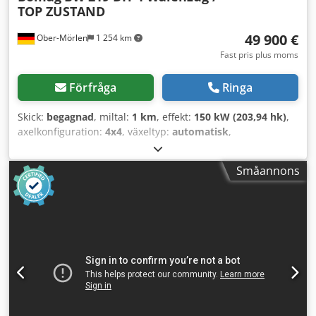
TOP ZUSTAND
49 900 €
Ober-Mörlen
1 254 km
Fast pris plus moms
Förfråga
Ringa
Skick:
begagnad
, miltal:
1 km
, effekt:
150 kW (203,94 hk)
,
axelkonfiguration:
4x4
, växeltyp:
automatisk
,
Tillverkningsår:
2013
, Egenvikt: 19 200 kg Lastkapacitet: 1
730 kg Totalvikt: 20 930 kg Vänligen kontakta Emal Jaweed
Småannons
för mer information. Jordpackningsvält, Bomag BW 219 DH-
4, Tillverkningsår: 2013, Drifttimmar: 6 523h, Längd: 6 000
mm, Bredd: 2 300 mm, Höjd: 3 020 mm, tjänstevikt: 19 200
kg, Max totalvikt: 20 930 kg, Motortyp: Deutz TCD 2012 L06,
Motoreffekt: 150 kW / 204 hk, Nominellt varvtal: 2 200 rpm,
Däckdimension: 800/60 R24 10.9, Max. körhastighet: 13
km/h, EasyDrive (hydrostatisk transmission) (SN),
Hydrostatisk midjestyrning, Justerbar vibrationsstyrka,
Nödstopp, Arbetsbelysning, Vägbelysning,
Varningsblinkers, ROPS/FOBS-skyddshytt, Radio med