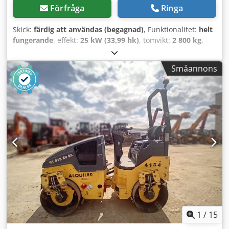
Förfråga
Ringa
Skick:
färdig att användas (begagnad)
, Funktionalitet:
helt
fungerande
, effekt:
25 kW (33,99 hk)
, tomvikt:
2 800 kg
,
Tillverkningsår:
2007
, drifttimmar:
2 950 h
, BOMAG
BW120AD-4 Årsmodell: 2007 Enligt mätare: 2.950 timmar
Småannons
25,2 kW Kubota 2.800 kg Försäljningspris: 9.900 EUR netto
BOMAG BW100AD-4 Årsmodell: 2005 Enligt mätare: 6.594
timmar 25,2 kW Kubota 2.600 kg Försäljningspris: 8.800
EUR netto Hamm HD 10 Årsmodell: 2006 Enligt mätare:
4.356 timmar 20,1 kW Deutz Chedpfx Aozc Iyvsavja 2.450 kg
Försäljningspris: 8.800 EUR netto Hamm HD 10 Årsmodell:
2006 Enligt mätare: 7.771 timmar 20,1 kW Deutz 2.450 kg
Försäljningspris: 8.800 EUR netto Även förmånlig leverans
möjlig!
1
/
15