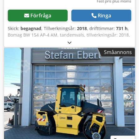
Fast pris plus moms
Förfråga
Ringa
Skick:
begagnad
, Tillverkningsår:
2018
, drifttimmar:
731 h
,
Bomag BW 154 AP-4 AM, tandemvals, tillverkningsår: 2018,
driftstimmar: endast 731 timmar, motor: Kubota [55,4
kW/75 hk], Asphalt Manager 2, vikt: 7 300 kg, slätvals, bra
Småannons
skick, omedelbart driftsklar, På begäran erbjuder vi ett
leasing- eller finansieringserbjudande. Herr Mihm (tel. )
hjälper dig gärna. Mer information finns på vår hemsida.
Med reservation för fel och mellanförsäljning! = Mer
information = Kontakta Tobias Ebert för ytterligare
information. Chodpfx Aaozq Tzyjvja