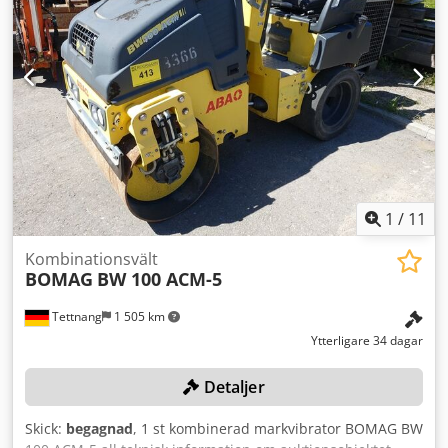
1
/
11
Kombinationsvält
BOMAG
BW 100 ACM-5
Tettnang
1 505 km
Ytterligare 34 dagar
Detaljer
Skick:
begagnad
, 1 st kombinerad markvibrator BOMAG BW