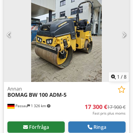
begäran kan vi erbjuda dig leasing- eller
finansieringsalternativ. Herr Mihm (tel.) hjälper dig gärna.
Fler uppgifter finns på vår hemsida. Med reservation för
fel och mellan-sålda objekt! Cedpfx Aezpdhzsavoha
Uthyrning möjlig. = Ytterligare information = Vänligen
kontakta Tobias Ebert för mer information.
1
/
8
Annan
BOMAG
BW 100 ADM-5
17 300 €
Passau
1 326 km
17 900 €
Fast pris plus moms
Förfråga
Ringa