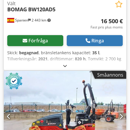
Vält
BOMAG
BW120AD5
16 500 €
Spanien
2 443 km
Fast pris plus moms
Förfråga
Ringa
Skick:
begagnad
, bränsletankens kapacitet:
35 l
,
Tillverkningsår:
2021
, drifttimmar:
820 h
, Tomvikt: 2 700 kg
Mått (L x B x H): 253 x 127 x 257 cm Chedpoy Iz A Aefx Aavja
Småannons