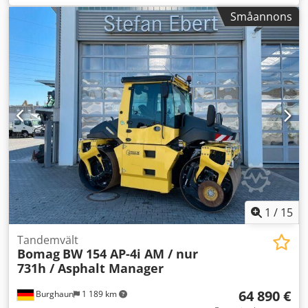
Codpjxqfdtofx Aaveha
Småannons
1
/
15
Tandemvält
Bomag
BW 154 AP-4i AM / nur
731h / Asphalt Manager
64 890 €
Burghaun
1 189 km