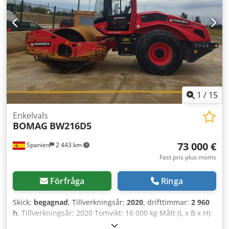
1
/
15
Enkelvals
BOMAG
BW216D5
73 000 €
Spanien
2 443 km
Fast pris plus moms
Förfråga
Ringa
Skick:
begagnad
, Tillverkningsår:
2020
, drifttimmar:
2 960
h
, Tillverkningsår: 2020 Tomvikt: 16 000 kg Mått (L x B x H):
622 x 230 x 299 cm Motortyp: Deutz DEUTZ TCD4.1 L-4