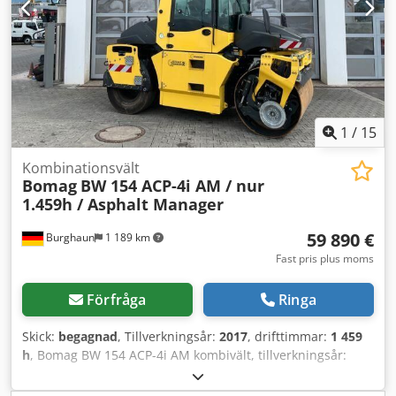
1
/
15
Kombinationsvält
Bomag
BW 154 ACP-4i AM / nur
1.459h / Asphalt Manager
59 890 €
Burghaun
1 189 km
Fast pris plus moms
Förfråga
Ringa
Skick:
begagnad
, Tillverkningsår:
2017
, drifttimmar:
1 459
h
, Bomag BW 154 ACP-4i AM kombivält, tillverkningsår:
2017, drifttimmar: endast 1 459 timmar, motor: Kubota
[55,4 kW/75 hk], Asphalt Manager 2, asfaltfräs på höger