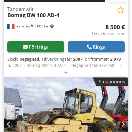
Tandemvält
Bomag
BW 100 AD-4
8 500 €
Frankrike
1 885 km
Fast pris plus moms
Förfråga
Ringa
Skick:
begagnad
, Tillverkningsår:
2007
, drifttimmar:
2 979
h
, 2007 | Bomag BW 100 AD-4 | Begagnad tandemvält | 2
979 timmar 📍Plats: Frankrike 🚛 Leverans möjlig till din
destination – använd vår fraktkalkylator för att uppskatta
Småannons
transportkostnaden! 💰 Köp nu för EUR 8 500 eller lämna
ett bud. Betalning vid leverans tillgänglig mot en låg avgift
(med förbehåll för godkännande)* 👷‍♂️ Inspekterad av
oberoende expert 43 inspektionspunkter, 41 godkända ✅ 2
brister ℹ️ 0 fel ⚠️ 📌 Inspektörens kommentar: Bra maskin,
några repor och misstanke om mindre hydraulläckage. 📄
Vill du se hela inspektionsrapporten, fler bilder eller en
video? Tips: Referensen "40960 Equippo" används ofta för