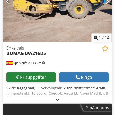
pålitliga maskiner.
1
/
14
Enkelvals
BOMAG
BW216D5
Spanien
2 443 km
Prisuppgifter
Ringa
Skick:
begagnad
, Tillverkningsår:
2022
, drifttimmar:
4 140
h
, Tjänstevikt: 16 000 kg Chedpfx Aaozi Eb Nsvja Mått (L x B
x H): 622 x 230 x 299 cm
Småannons