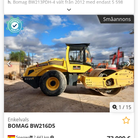
h
, Bomag BW213PDH-4 vält från 2012 med endast 5 598
driftstimmar! ---- * Tillverkare: Bomag * Modell:
BW213PDH-4 * Tillverkningsår: 2012 * Visade driftstimmar:
Småannons
ca 5 598 * Driftsvikt: 13 100 kg * A/C – luftkonditionering *
Tysk maskin * 119 kW * Deutz dieselmotor * Fler bilder och
video finns på begäran * Pris: 39 900 euro, netto + 19 %
moms ---- Vid frågor, vänligen ring: Chodpfx Ajyt Uirsavja
För fler frågor, ring gärna: Erik Kortum: WhatsApp Kai
Kortum: WhatsApp All information lämnas utan ansvar och
garanti. Med reservation för fel och mellanförsäljning.
1
/
15
Enkelvals
BOMAG
BW216D5
Spanien
2 443 km