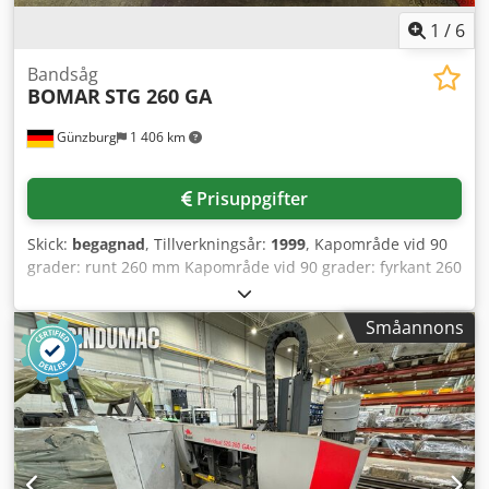
3750 x 2400 x 2700 mm Vikt: 2500 kg
1
/
6
Bandsåg
BOMAR
STG 260 GA
Günzburg
1 406 km
Prisuppgifter
Skick:
begagnad
, Tillverkningsår:
1999
, Kapområde vid 90
grader: runt 260 mm Kapområde vid 90 grader: fyrkant 260
x 260 mm Kapområde vid 90 grader: platt 400 x 260 mm
Kapområde vid 45 grader höger: runt 250 mm Kapområde
Småannons
vid 45 grader höger: fyrkant 240 x 240 mm Kapområde vid
45 grader höger: platt 240 x 260 mm Kapområde vid 45
grader vänster: runt 250 mm Cjdpfjyv Npmsx Ahgorf
Kapområde vid 45 grader vänster: fyrkant 250 x 250 mm
Kapområde vid 45 grader vänster: platt 290 x 250 mm
Kapområde vid 60 grader: runt 160 mm Kapområde vid 60
grader: fyrkant 160 x 160 mm Kapområde vid 60 grader: