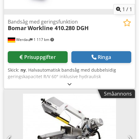
1
/
1
Bandsåg med geringsfunktion
Bomar
Workline 410.280 DGH
Werdau
1 117 km
Prisuppgifter
Ringa
Skick:
ny
, Halvautomatisk bandsåg med dubbelsidig
geringskapacitet R/V 60° inklusive hydraulisk
bandspänningsindikator Minimalmängdssmörjning kan
eftermonteras Kapacitet 90° runt 280 mm / platt 410 x 280
Småannons
mm / fyrkantigt 280 mm 45° H höger runt 280 mm / platt
310 x 150 mm / fyrkantigt 270 mm 45° V vänster runt 280
mm / platt 330 x 100 mm / fyrkantigt 280 mm 60° H höger
runt 210 mm / platt 205 x 100 mm / fyrkantigt 190 mm 60°
V vänster runt 220 mm / platt 225 x 100 mm / fyrkantigt
210 mm Materialstödhöjd 756 mm Bandsågsdimension
3800x0,9x27 mm Skärhastighet 20–120 m/min Drivkraft 2,2