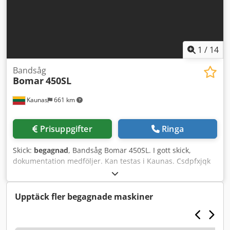
1
/
14
Bandsåg
Bomar
450SL
Kaunas
661 km
Prisuppgifter
Ringa
Skick:
begagnad
, Bandsåg Bomar 450SL. I gott skick,
dokumentation medföljer. Kan testas i Kaunas. Csdpfxjqk
U Rro Ahgerf Specifikation: Modell: Bomar 450SL Om ni har
fler frågor svarar vi gärna.
Upptäck fler begagnade maskiner