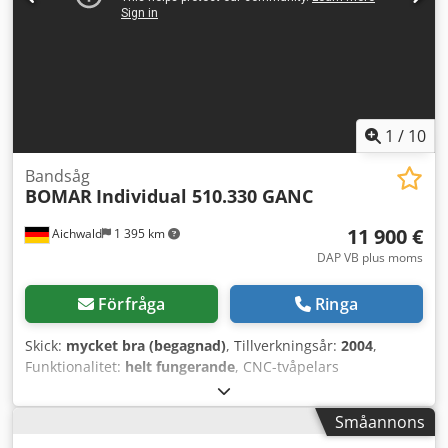
1
/
10
Bandsåg
BOMAR
Individual 510.330 GANC
11 900 €
Aichwald
1 395 km
DAP VB plus moms
Förfråga
Ringa
Skick:
mycket bra (begagnad)
, Tillverkningsår:
2004
,
Funktionalitet:
helt fungerande
, CNC-tvåpelars
helautomatisk geringsbandsåg Utrustning: -
Paketspänning - Spåntransportör - Laser för
Småannons
märkessågning - Laser för sågning med automatisk