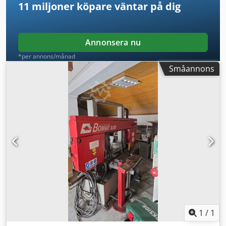
11 miljoner köpare
väntar på dig
Annonsera nu
*per annons/månad
Småannons
1
/
1