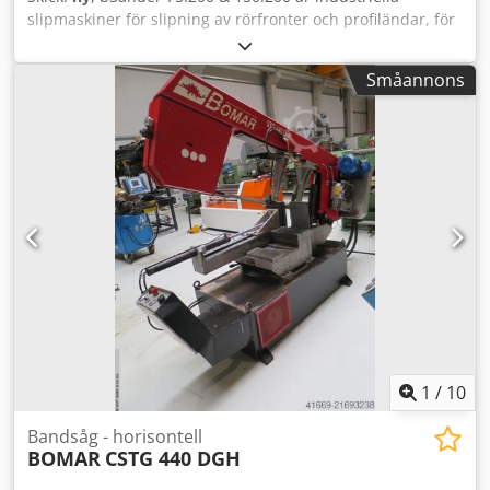
Ahoctgkzjgerf
slipmaskiner för slipning av rörfronter och profiländar, för
kant- och planslipning på anläggningens övre yta. bSander
150.200: Bandmått: 150 x 2000 mm Bandhastighet: 29 m/s
Småannons
Drivenhet: 4,0 kW // 3x400 V // 50 Hz Mått (L x B x H): 700 x
530 x 1130 mm Vikt: 90 kg ---900€ netto till slutet av vecka
15--- bSander 75.200: Bandmått: 2000 x 75 mm
Bandhastighet: 29 m/s Drivenhet: 3,0 kW // 3x400 V // 50 Hz
Mått (L x B x H): 700 x 490 x 1130 mm Vikt: 72 kg Crjdpsd Dp
Aaefx Ahgef Pris på förfrågan
1
/
10
Bandsåg - horisontell
BOMAR
CSTG 440 DGH