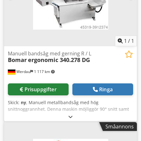
hårdmetall • Kraftfull drivmotor på 3,0 kW • Modern
styrning med tydlig textvisning och folietangentbord • Fritt
placerbart manöverpanel • Stort dimensionerat
hydraulaggregat • Maskin enligt gällande CE-normer och
säkerhetsföreskrifter Ingår: Minimimängdssmörjning
digital geringsvisning ramhöjdsinställning vid
1
/
1
manöverpanelen Pris på begäran
Manuell bandsåg med gerning R / L
Bomar
ergonomic 340.278 DG
Werdau
1 117 km
Prisuppgifter
Ringa
Skick:
ny
, Manuell metallbandsåg med hög
snittnoggrannhet. Denna maskin möjliggör 90° snitt samt
gradningssnitt, steglöst till vänster upp till 45° och till
höger upp till 30° (svängområde vänster 45° och höger
Småannons
60°). Grundutrustning: - Stor roterande uppläggningsbord
utan slitage! (Sågbandets snittkanal roterar med vid