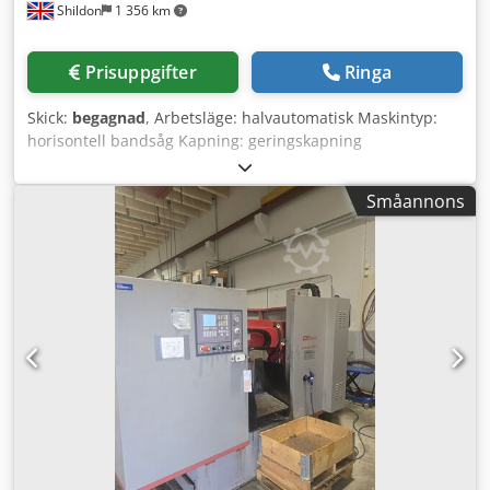
Shildon
1 356 km
Automatisk justering av skärtrycket Delad,
fullslaglängdsspännanordning Hårdmetallsstyrning för
sågbandet Kylvätskeanordning Spånborste Industriellt
Prisuppgifter
Ringa
utförande för kontinuerlig användning Skick Begagnad
Tekniskt fullt funktionell Omedelbart användningsklar
Skick:
begagnad
, Arbetsläge: halvautomatisk Maskintyp:
Visning under drift är möjlig efter överenskommelse.
horisontell bandsåg Kapning: geringskapning
Leveransomfång Bandsåg BOMAR Proline 420.350 H 4 m
Geringsområde: -60° – 60° Crjdpfoydp Udex Ahgsf
rullbanematare på inmatningssidan 4 m rullbanematare
Drivning: 4 kW, 3×400 V/50 Hz Sågbandshastighet: 20–120
på utmatningssidan Manuell måttanvisning
Småannons
m/min. Sågbandmått: 6 100×41×1,3 mm Materialets
Bruksanvisning i digitalt format Tillbehör enligt visning
inmatningshöjd: 770 mm Kortaste restlängd: 40 mm
Visning / Frakt En visning av maskinen rekommenderas
Minsta sågdiameter: Ø 5 mm
starkt. Lastning kan underlättas efter överenskommelse.
Transport kan ordnas på begäran. Med reservation för fel,
ändringar och försäljning till annan.