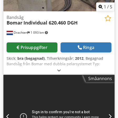
1
/
5
Bandsåg
Bomar
Individual 620.460 DGH
Drachten
1 093 km
Prisuppgifter
Ringa
Skick:
bra (begagnad)
, Tillverkningsår:
2012
, Begagnad
Bandsåg från Bomar med dubbla pelarsystemet Typ:
Individual 620.460 DGH Kapacitet: 620 x 460 mm Crodpfxsy
Rktio Ahgjf Dubbel geringskapacitet Tillverkningsår: 2012
Småannons
Inkluderar 6 m inmatningsbana + 6 m utmatningsrullbana
med mätsystem