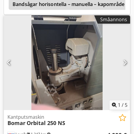
o
Bandsågar horisontella – manuella – kapområde ru
Småannons
1
/
5
Kantputsmaskin
Bomar
Orbital 250 NS