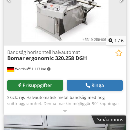
kW Mått LxBxH 2130 x 1070 x 1440 mm Vikt 530 kg Pris på
förfrågan Crsdpfx Ahod Dpzgjgsf
1
/
6
Bandsåg horisontell halvautomat
Bomar
ergonomic 320.258 DGH
Werdau
1 117 km
Prisuppgifter
Ringa
Skick:
ny
, Halvautomatisk metallbandsåg med hög
snittnoggrannhet. Denna maskin möjliggör 90° kapningar
samt steglösa geringssnitt, vänster upp till 45° och höger
upp till 30° (svängområde vänster 45° och höger 60°).
Småannons
Standardutrustning: - Stor vridbar stödplatta utan slitage!
(Sågbandets skärspår vrids med vid geringssnitt) -