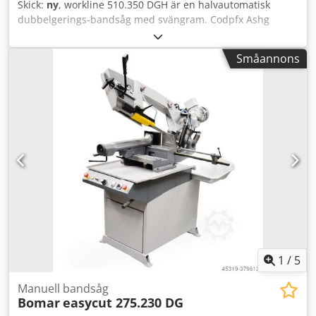
Skick:
ny
, workline 510.350 DGH är en halvautomatisk
dubbelgerings-bandsåg med svängram. Codpfx Ashg
Nvyshgerf Utrustningsdetaljer: - Dubbelgering 30° - 45° -
90° - 45° - 30° - Fullslags hydrauliskt spännstycke - Steglöst
Småannons
inställbar sågbandshastighet - Steglöst inställbart
matningstryck och snitttryck - Automatisk
snitttrycksreglering - Precisionsstyrningar för sågband i
hårdmetall - Kraftfull drivmotor på 3 kW - Enkel,
lättförståelig manövrering - Kontrollpanel i ergonomisk
position - Stort hydraulaggregat - Maskinen är tillverkad
enligt aktuella CE-normer och säkerhetsföreskrifter
Inkluderar: - Mikrosprayanordning - Hydraulisk
bandspänningsindikator
1
/
5
Manuell bandsåg
Bomar
easycut 275.230 DG