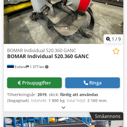
platt 110 x 260 mm Kapområde vid 60 grader vänster: runt
190 mm Kapområde vid 60 grader vänster: fyrkant 190 x
190 mm Kapområde vid 60 grader vänster: platt 210 x 190
mm Utrymmesbehov ca. 1700x2000x1600 mm Maskinvikt
ca. 960 kg
1
/
9
BOMAR Individual 520.360 GANC
BOMAR
Individual 520.360 GANC
Estland
1 377 km
Prisuppgifter
Ringa
Tillverkningsår:
2019
, skick:
färdig att användas
(begagnad)
, totalvikt:
1 800 kg
, total höjd:
2 160 mm
,
Denna BOMAR Individual 520.360 GANC tillverkades år
2019. Den har ett automatiskt driftläge med ett
Småannons
geringssågningsområde på 0° - 60°. Sågbandet arbetar
med hastigheter mellan 20 - 120 m/min och klarar en