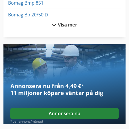
Bomag Bmp 851
Bomag Bp 20/50 D
Visa mer
Bomag Bpr 30 38 D
Bomag Bt 60
Bomag Bt 65
Bomag Bt 68
Bomag Bvp 18/45
Annonsera nu från 4,49 €
*
Bomag Bw 100
11 miljoner köpare
väntar på dig
Bomar Basicut 275.230 Dg
Bomar Easycut 275.230 Dg
Annonsera nu
Bomar Ergonomic
*per annons/månad