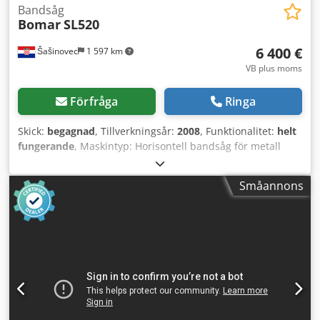
Bandsåg
Bomar
SL520
6 400 €
Šašinovec
1 597 km
VB plus moms
Förfråga
Ringa
Skick:
begagnad
, Tillverkningsår:
2008
, Funktionalitet:
helt
fungerande
, Maskintyp: Horisontell bandsåg för metall
Kapacitet: ca Ø 520 mm Sågbandets mått: (varierar
beroende på modell) Sågbandshastighet: steglös eller med
Småannons
flera steg Huvudmotor: Trefasmotor Hydraulisk matning av
sågen Crodpjzl Atnofx Ahgjf Hydraulisk materialspännare
Kylsystem Borste för rengöring av sågbandet Sågbandets
spänning justeras mekaniskt