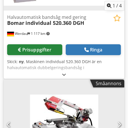
1
/
4
Halvautomatisk bandsåg med gering
Bomar
individual 520.360 DGH
Werdau
1 117 km
Prisuppgifter
Ringa
Skick:
ny
, Maskinen individual 520.360 DGH är en
halvautomatisk dubbelgeringsbandsåg i
tvåpelarutförande. Sågens geringsområde sträcker sig
steglöst från 30° åt vänster till 30° åt höger. Modellen
Småannons
individual 520.360 DGH har ett hydrauliskt fullslags
spännstycke och en lättanvänd styrning med tydlig
textvisning. Standardutrustning: • Dubbelgering 30° - 45° -
90° - 45° - 30° Crsdpfodyn H Tex Ahgef • Hydrauliskt
fullslags spännstycke • Sågram på förspända
linjärstyrningar • Steglöst justerbar bandsågsfart • Steglöst
justerbart sågmatning och snitttryck • Automatisk
snitttrycksreglering • Precisionsstyrningar för sågbandet i