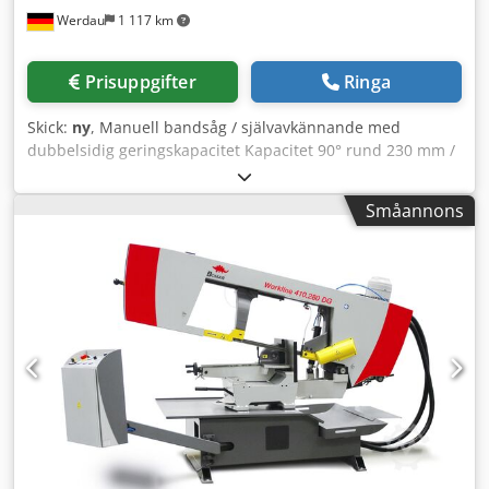
Werdau
1 117 km
Prisuppgifter
Ringa
Skick:
ny
, Manuell bandsåg / självavkännande med
dubbelsidig geringskapacitet Kapacitet 90° rund 230 mm /
platt 275 x 230 mm / fyrkant 230 mm 45° höger rund 195
mm / platt 190 x 190 mm / fyrkant 190 mm 45° vänster
Småannons
rund 170 mm / platt 185 x 150 mm / fyrkant 150 mm 60°
höger rund 120 mm / platt 120 x 85 mm / fyrkant 85 mm
Materialstöds-höjd: 760 mm Crsdpfjdx Nf Hex Ahgof
Bandsågsblad: 2720 x 27 x 0,9 mm Skärhastighet: 40/80
m/min Motoreffekt: 1,1/1,5 kW // 400V // 50 Hz Minsta
diameter: 5 mm Mått (L x B x H): 1600 x 1150 x 1477 mm
Vikt: 370 kg - Tilläggsmontering av
minimalsmörjningssystem möjlig mot extra kostnad. -
Passande rullbana och materialstopp finns tillgängliga.