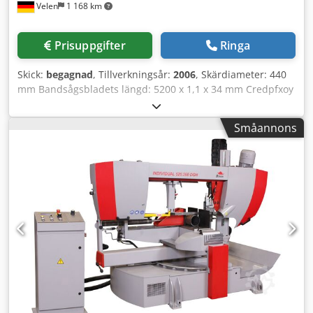
Velen
1 168 km
Prisuppgifter
Ringa
Skick:
begagnad
, Tillverkningsår:
2006
, Skärdiameter: 440
mm Bandsågsbladets längd: 5200 x 1,1 x 34 mm Credpfxoy
Aa H Ae Ahgsf Skärbredd: 610 x 440 mm Totalt effektbehov:
3,7 kW Maskinvikt ca: 0,8 t Platsbehov ca: 2,7 x 1,55 x 1,5 m
Småannons
Horisontell bandsåg - Kylmedelsanordning - Nödstopp