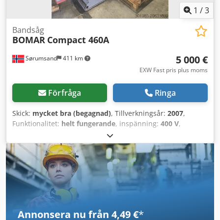
1
/
3
Bandsåg
BOMAR
Compact 460A
5 000 €
Sørumsand
411 km
EXW Fast pris plus moms
Förfråga
Ringa
Skick:
mycket bra (begagnad)
, Tillverkningsår:
2007
,
Funktionalitet:
helt fungerande
, inspänning:
400 V
,
klipphöjd (max.):
460 mm
, klippbredd (max.):
460 mm
,
Kapacitet för kapning av rundstål vid 90°:
460 mm
,
slaglängd:
600 mm
, Bomar Compact 460A Crsdpfx
Ahjxzymwogof Tillverkningsår: 2007 2 m banor 3 m banor
Spåntransportör Priset är utan demontering och lastning
Annonsera nu från 4,49 €
*