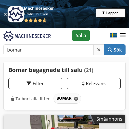
Machineseeker
Till appen
Gratis i butiken
Sälja
Sök
Bomar begagnade till salu
(21)
Filter
Relevans
BOMAR
Ta bort alla filter
Småannons