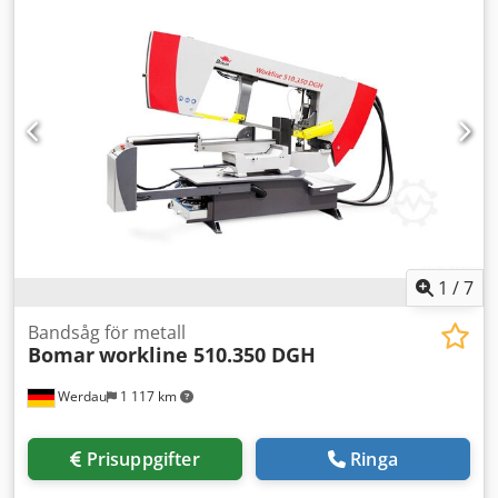
inmatning - Spänningstrycksreglering - Hydraulisk
bandsågsspänningsindikator - Digital geringsvinkelvisning
- Digital visning av skärhastighet Tekniska data: -
Kapområde 90° Rund Ø 330 mm, fyrkant 330 mm x 330
mm, rektangel 510 mm x 330 mm - Kapområde 45° Rund Ø
330 mm, fyrkant 310 mm x 310 mm, rektangel 340 mm x
300 mm - Kapområde 30°/60° Rund Ø 230 mm, fyrkant 210
mm x 210 mm, rektangel 240 mm x 200 mm - Motoreffekt:
3 kW - Matningslängd enkel: 550 mm - Variabel
skärhastighet 20–90 m/min - Bandsågsdimension: 4780 x
34 x 1,1 mm - Mått (LxBxH): 2484 mm x 2477 mm x 1636
mm Credpjy S S Tmjfx Ahgef - Vikt ca 1700 kg
1
/
7
Bandsåg för metall
Bomar
workline 510.350 DGH
Werdau
1 117 km
Prisuppgifter
Ringa