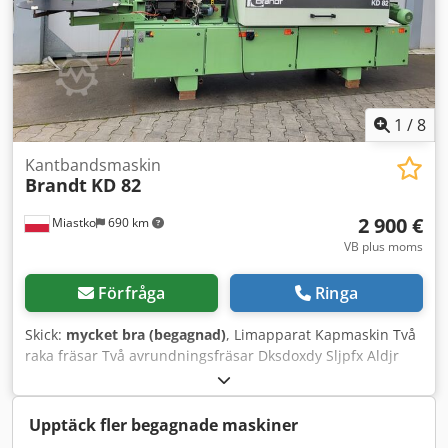
1
/
8
Kantbandsmaskin
Brandt
KD 82
2 900 €
Miastko
690 km
VB plus moms
Förfråga
Ringa
Skick:
mycket bra (begagnad)
, Limapparat Kapmaskin Två
raka fräsar Två avrundningsfräsar Dksdoxdy Sljpfx Aldjr
Upptäck fler begagnade maskiner