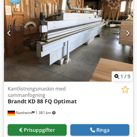
1
/
9
Kantlistningsmaskin med
sammanfogning
Brandt
KD 88 FQ Optimat
Nattheim
1 381 km
Prisuppgifter
Ringa