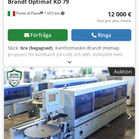
Brandt
Optimat KD 79
12 000 €
Ponte di Piave
1 655 km
Fast pris plus moms
Förfråga
Ringa
Skick:
bra (begagnad)
, Kantlistmaskin Brandt (Homag-
gruppen) för kantband på rulle och ABS. Komplett med
inmatningsriktare och alla profileringsenheter med
avrundare. Fungerar perfekt. Dodpfx Asy N Ukioldokr
Auktion