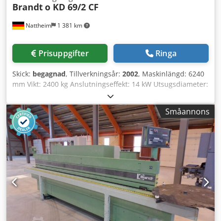
Brandt
o KD 69/2 CF
Nattheim
1 381 km
Prisuppgifter
Ringa
Skick:
begagnad
, Tillverkningsår:
2002
, Maskinlängd: 6240
mm Vikt: 2400 kg Anslutningseffekt: 14 kW Utsugsdiameter:
120 / 140 mm Lagerort: Nattheim Dkjdpfxevvkfwo Aldsr
Småannons