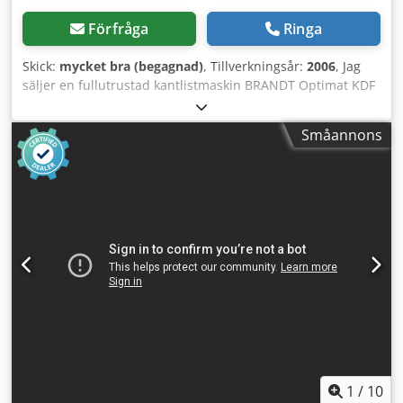
Förfråga
Ringa
Skick:
mycket bra (begagnad)
, Tillverkningsår:
2006
, Jag
säljer en fullutrustad kantlistmaskin BRANDT Optimat KDF
550 C, tillverkningsår 2006: Utrustning: - Inmatningsanslag,
manuellt justerbart - Fogfräs, manuellt justerbar -
Småannons
Kantlimning med EVA-lim - Materialpresszon,
servomotordriven justering - Kappsågar, pneumatiskt
justerbara - Radiefräsning upptill och nedtill, manuellt
justerbar Dedeq A N Nuopfx Aldjkr - Rundaggregat med 2
motorer, manuellt justerbart - Radieskrapa R2,
pneumatiskt avstängbar - Flat skrapa - Polerborstar -
Styrpanel Power Control PC20+ Arbetshöjd
servomotordriven justering Materialhöjd: 8–50 mm
Kantmaterialtjocklek: 0,4–8,0 mm Matningshastighet: 11
m/min Total längd inklusive matartallrik: 5860 mm Total
vikt: 2660 kg Mycket gott skick, fullt fungerande!
1
/
10