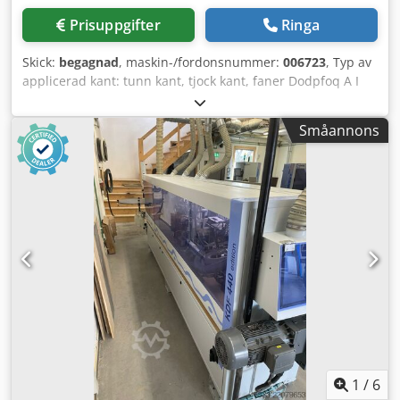
Elanslutning: 400 V, 3 fas, 50 Hz Tryckluftanslutning: 6 bar
Prisuppgifter
Ringa
Anslutningseffekt ca. 17 kW Maskinens längd: 6 860 mm
Skick:
begagnad
, maskin-/fordonsnummer:
006723
, Typ av
applicerad kant: tunn kant, tjock kant, faner Dodpfoq A I
Aaex Aldjkr Limsystem: EVA Fogfräsning: ja
Multifunktionsenhet: ja Max. matningshastighet: 11 m/min
Småannons
1
/
6