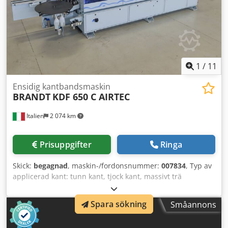
1
/
11
Ensidig kantbandsmaskin
BRANDT
KDF 650 C AIRTEC
Italien
2 074 km
Prisuppgifter
Ringa
Skick:
begagnad
, maskin-/fordonsnummer:
007834
, Typ av
applicerad kant: tunn kant, tjock kant, massivt trä
Limningssystem: EVA, varmluft Dksdpfxov Sf I Eo Aldjr
Fogfräsning: ja Multifunktionsaggregat: ja Max.
Spara sökning
Småannons
matningshastighet: 18 m/min Maximal skivtjocklek: 60 mm
Arbetsaggregat: 8 st