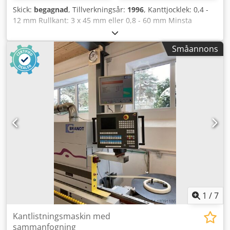
Skick:
begagnad
, Tillverkningsår:
1996
, Kanttjocklek: 0,4 -
12 mm Rullkant: 3 x 45 mm eller 0,8 - 60 mm Minsta
arbetsstyckets bredd: 65 mm Minsta arbetsstyckets längd:
160 mm Arbetsstyckets tjocklek: 10 - 55 mm Matning: 13
Småannons
m/min Förfräsning (fogning) Limkärl Quickmelt Limenhet
Kapsåg Spånjämning Faskfräsning Radiefräsning
Hörnavkopiering Planskrapskniv Polerenhet Maskinmått:
7450 x 1220 x 2400 mm Vikt: 3000 kg Lagerplats: Nattheim
Dodpevvkd Tjfx Aldokr
1
/
7
Kantlistningsmaskin med
sammanfogning