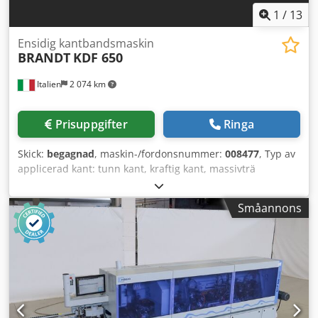
1
/
13
Ensidig kantbandsmaskin
BRANDT
KDF 650
Italien
2 074 km
Prisuppgifter
Ringa
Skick:
begagnad
, maskin-/fordonsnummer:
008477
, Typ av
applicerad kant: tunn kant, kraftig kant, massivträ
Limsystem: EVA Dedpfoy Hq Nvsx Aldskr Fogfräsning: ja
Multifunktionsaggregat: ja Max. matningshastighet: 18
Småannons
m/min Maximal skivtjocklek: 60 mm Arbetsaggregat: 7 st.