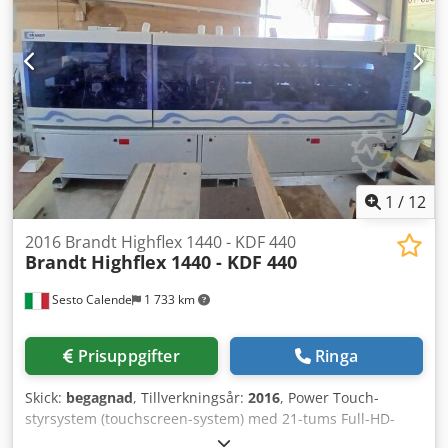
Kantdragskniv Limdragkniv Borstaggregat Dedpsw Db Rfjfx
Aldokr
1
/
12
2016 Brandt Highflex 1440 - KDF 440
Brandt
Highflex 1440 - KDF 440
Sesto Calende
1 733 km
Prisuppgifter
Ringa
Skick:
begagnad
, Tillverkningsår:
2016
, Power Touch-
styrsystem (touchscreen-system) med 21-tums Full-HD-
video Plattans höjd 60 mm PVC/ABS 3 mm Massivt trä upp