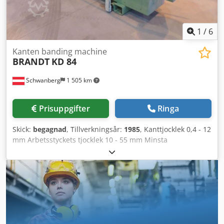
1
/
6
Kanten banding machine
BRANDT
KD 84
Schwanberg
1 505 km
Prisuppgifter
Ringa
Skick:
begagnad
, Tillverkningsår:
1985
, Kanttjocklek 0,4 - 12
mm Arbetsstyckets tjocklek 10 - 55 mm Minsta
arbetsstyckslängd 160 mm Minsta arbetsstycksbredd 65
mm Matningshastighet 13 m/min Pneumatisk anslutning 7
bar Total längd 5220 mm Vikt 1950 kg
Uppvärmningsbehållare med Quickmelt smältlimgranulat
Dkedsc Tmygopfx Aldor Limvalsrotation för med- och
motrotation Kantmagasin för PVC-rullmaterial och
remskanter Motorisk övertrycksjustering Pneumatiskt
manövrerade tryckvalsar Vriddbar styrpanel vid maskinens