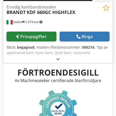
Ensidig kantbandsmaskin
BRANDT
KDF 660GC HIGHFLEX
Italien
2 074 km
Prisuppgifter
Ringa
Skick:
begagnad
, maskin-/fordonsnummer:
006216
, Typ av
applicerad kant: tunn kant, tjock kant, massivträ
Limsystem: EVA Fogfräsning: ja Multifunktionsenhet: ja
Överfräsenhet: ja Dksdpfx Aljy Nk Ahsdjr Maximal
matningshastighet: 18 m/min
FÖRTROENDESIGILL
Av Machineseeker certifierade återförsäljare