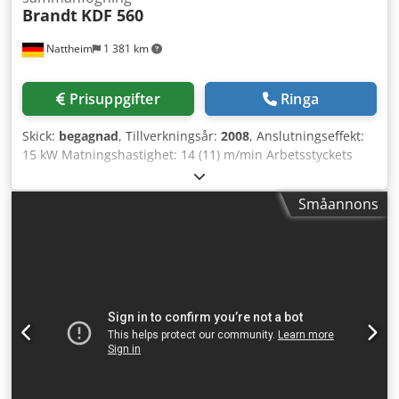
Brandt
KDF 560
Nattheim
1 381 km
Prisuppgifter
Ringa
Skick:
begagnad
, Tillverkningsår:
2008
, Anslutningseffekt:
15 kW Matningshastighet: 14 (11) m/min Arbetsstyckets
tjocklek: 8 - 60 mm Kanttjocklek: 0,4 - 8 mm Rullavstånd:
max. 3,0 x 45 / 0,8 x 65 mm Utsugsdiameter: 120 / 160 / 100
Småannons
mm Arbets höjd: 950 mm Mått: 6260 x 1560 x 2300 mm
Vikt: ca. 3000 kg Lagerplats: hos leverantören Dksdpfx Ajy
Ruzqolder