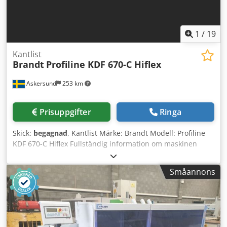
1
/
19
Kantlist
Brandt
Profiline KDF 670-C Hiflex
Askersund
253 km
Prisuppgifter
Ringa
Skick:
begagnad
, Kantlist Märke: Brandt Modell: Profiline
KDF 670-C Hiflex Fullständig information om maskinen
finns på vår hemsida burbagemaskin.se Enkelsidig
kantlistningsmaskin i högerutförande, för smältlimning.
Småannons
Snabbt växlingsbar limningsdel för smältlim. Bearbetning
med PU lim granulat möjlig med beaktande av
limföreskrifter. Limförråd läcksäkert under limrullen. Fint
doserbar limpågivning på arbetsstycket med limrulle,
ingen inställning av arbetsstycketjocklek nödvändig.