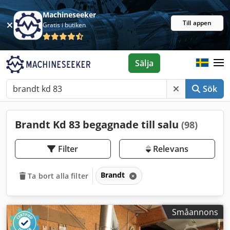
Machineseeker
Till appen
Gratis i butiken
Sälja
Sök
Brandt Kd 83 begagnade till salu
(98)
Filter
Relevans
Brandt
Ta bort alla filter
Småannons