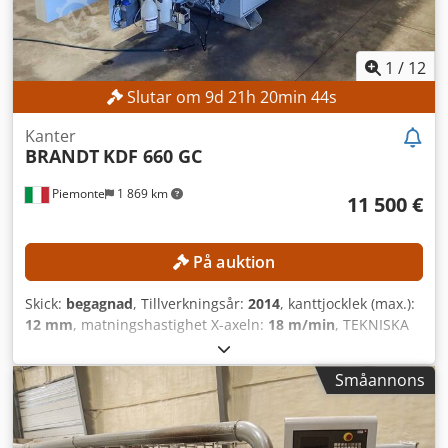
1
/
12
Slutar om
9
d
21
h
20
min
42
s
Kanter
BRANDT
KDF 660 GC
Piemonte
1 869 km
11 500 €
På auktion
Skick:
begagnad
, Tillverkningsår:
2014
, kanttjocklek (max.):
12 mm
, matningshastighet X-axeln:
18 m/min
, TEKNISKA
DETALJER Arbetsstyckets mått Minsta plåttjocklek: 10 mm
Största plåttjocklek: 60 mm Minsta plattbredd: 70 mm
Småannons
Minsta kanttjocklek: 0,4 mm Största kanttjocklek: 12 mm
Maximal frammatningshastighet: 18 m/min Frammatning
och styrning Anpressning med tomgångsrullar