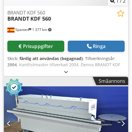
1
/
2
BRANDT KDF 560
BRANDT
KDF 560
Spanien
1 377 km
Prisuppgifter
Ringa
Skick:
färdig att användas (begagnad)
, Tillverkningsår:
2004
, Kantlistmaskin tillverkad 2004. Denna BRANDT KDF
560 har automatisk inställning av enheterna via PC-
styrning och är lämplig för både tunna och tjocka
Småannons
kantlister, med stöd för kanttjocklekar från 0,4 till 8 mm
och arbetsstyckeshöjder från 8 till 50 mm. Den är utrustad
med olika enheter, såsom en förfräsningsenhet, en
limappliceringsenhet och poleringsenheter. Om du är ute
efter högkvalitativa kantlistningsfunktioner bör du
överväga maskinen BRANDT KDF 560 som vi har till salu.
Kontakta oss för mer information. Dedpfxjztc Saj Aldokr •
Drivtyp: 400 V / 50 Hz / 3-fas • Huvudsaklig elektronisk