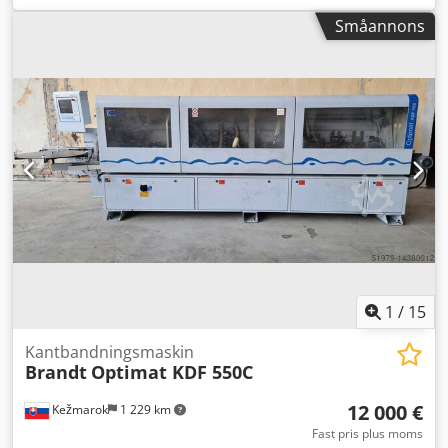
till 12 mm Matningshastighet upp till 20 m/min Arbets-
Småannons
höjd elektroniskt justerbar (NC) Plattans stödräls med
frilägesfunktion Sidrullebana med frirullar för plattans
stöd Antihäftaggregat Tvåmotorig riktarenhet
Rullhållarplatta EVA-limningsenhet med
försmältningsenhet och limkar Kantsläppenhet för raka
profiler med automatiskt inställbara tryckvalsar (NC)
Kappfräsenhet med automatisk lutningsinställning
Tvåmotorig avfasningsenhet med inställningsmöjlighet
Tvåmotorig multifunktionsenhet (avfasning + rundning)
Kantavtagningsenhet med elektronisk NC-inställning
Limavtagningsenhet Borstenhet Antihäftaggregat
Dsdpfxjwwtpye Aldekr
1
/
15
Kantbandningsmaskin
Brandt
Optimat KDF 550C
12 000 €
Kežmarok
1 229 km
Fast pris plus moms