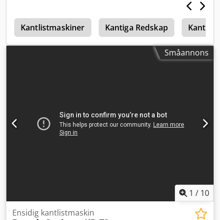
e
Kantlistmaskiner
Kantiga Redskap
Kantiga
Småannons
1
/
10
Ensidig kantlistmaskin