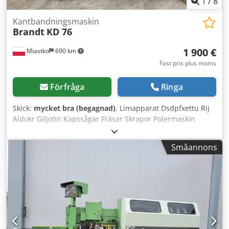
1
/
8
Kantbandningsmaskin
Brandt
KD 76
1 900 €
Miastko
690 km
Fast pris plus moms
Förfråga
Ringa
Skick:
mycket bra (begagnad)
, Limapparat Dsdpfxettu Rij
Aldokr Giljotin Kapssågar Fräsar Skrapor Polermaskin
Småannons