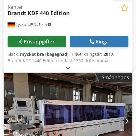
Kanter
Brandt
KDF 440 Edition
Tyskland
951 km
Prisuppgifter
Ringa
Skick:
mycket bra (begagnad)
, Tillverkningsår:
2017
,
Brandt KDF 1440 Edition endast 1700 driftstimmar –
mycket gott skick – kan även levereras med
förvärmestation XES 200 Autark (+ 4 500 €) ÖVERSIKT AV
Småannons
AGGREGATUTRUSTNING: LIMMNINGFRÄSAGGREGAT 2 x 2,2
kW 200 Hz LIMAGGREGAT QA 65 N KAPAGGREGAT FAS/RÄT
2 x 0,18 kW PNEUMATISK INSTÄLLNING FÖR KAPNING
FAS/RÄT FLERSTEGSFRÄSAGGREGAT MS 40 MOTLÖPANDE
PNEUMATISK 2-PUNKTSINSTÄLLNING
PROFILFRÄSAGGREGAT 1 x 0,35 kW WD 60; även för
konstruktionsgolv PNEUM. 2-PUNKTSINSTÄLLNING
RADIE/FAS FLERSTEGS SKRAPAGGREGAT MZ 40 LIMFOGS-
SKRAPA POLERAGGREGAT Dkodezb Iggepfx Aldsr Övertryck: