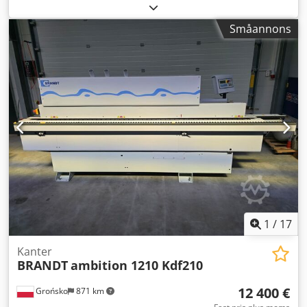
Matningshastighet: 11 m/min Arbetsstyckets tjocklek: 8–40
Dkjdpfxozmtive Aldor Ändkapsaggregat
mm Kantens tjocklek: 0,4–6 mm Förfräsningsenhet: Ja
Finfräsningsaggregat för planfräsning och rundning
Småannons
Limningsenhet: Ja, EVA Ändbeskärningsenhet: Ja
Hörnrundningsaggregat WD60 Grovfräsningsaggregat
Finbeskärningsenhet: Ja Hörnrundningsenhet: Ja
Kantdragande aggregat Limdragande aggregat
Limavtagningsanordning: Ja Dkodpfx Alszkfu Sedor
Poleraggregat Sprutenhet
Poleringsenhet: Ja
Maskinprogrammeringsprogramvara PowerControl PC20
1
/
17
Kanter
BRANDT
ambition 1210 Kdf210
12 400 €
Grońsko
871 km