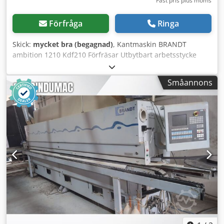
Fast pris plus moms
Förfråga
Ringa
Skick:
mycket bra (begagnad)
, Kantmaskin BRANDT
ambition 1210 Kdf210 Förfräsar Utbytbart arbetsstycke
Limapplicering med vals Pneumatisk förskärningsgilletin
Tryckrullar Avskärningshuvuden Fräsenhet upp-ner R1-R2
Småannons
Profilfräs Planfräs Max höjd på detaljen 60 mm Max
tjocklek på kantband i rulle 3 mm Matningshastighet 11
m/min Maskinens längd 370 cm Dodpfx Aozqz Rpeldokr
Anslutningseffekt ca 9 kW Maskinen är kontrollerad och
redo för användning.