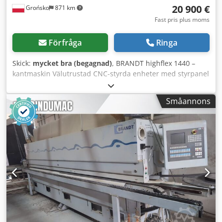
20 900 €
Grońsko
871 km
Fast pris plus moms
Förfråga
Ringa
Skick:
mycket bra (begagnad)
, BRANDT highflex 1440 –
kantmaskin Välutrustad CNC-styrda enheter med styrpanel
Förfräsare Plattvärme Förvärmningsenhet Limapplicering
med vals Pneumatisk förskärningsgilletin Tryckrullar
Småannons
Klipphuvuden för slutbearbetning Dcedpezrf T Refx Aatjk
Fräsenhet för upp- och nedfräsning 2 x enhet för
bearbetning av hörn R1-R2 Profilfräsning Plattfräsning
Vätskor Polering Max höjd på detaljen 60 mm Max tjocklek
på kantband i rulle 3 mm Max matningshastighet 14
m/min I perfekt skick för en använd maskin