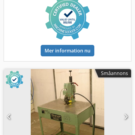
425/270/H260 mm -Vikt: 24 kg Dodegy T Nxspfx Aatock
Mer information nu
Småannons