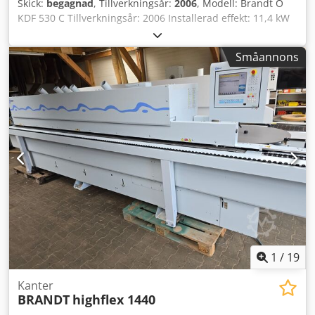
Skick:
begagnad
, Tillverkningsår:
2006
, Modell: Brandt O
EVA-smältlim Försmältare för EVA-smältlim
KDF 530 C Tillverkningsår: 2006 Installerad effekt: 11,4 kW
Varmluftssystem AIRTEK 4 anpressningsrullar
Matningshastighet: 11 m/min Arbetsstyckets tjocklek: 8–40
Ändkapsaggregat Finfräsningsaggregat för planfräsning
mm Kantens tjocklek: 0,4–6 mm Förfräsningsenhet: Ja
och rundning Hörnrundningsaggregat WD60
Småannons
Limningsenhet: Ja, EVA Ändbeskärningsenhet: Ja
Grovfräsningsaggregat Kantdragande aggregat
Finbeskärningsenhet: Ja Hörnrundningsenhet: Ja
Limdragande aggregat Poleraggregat Sprutenhet
Limavtagningsanordning: Ja Dsdpfx Ajzkfu Seateck
Maskinprogrammeringsprogramvara PowerControl PC20
Poleringsenhet: Ja
1
/
19
Kanter
BRANDT
highflex 1440