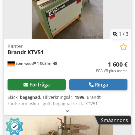
1
/
3
Kanter
Brandt
KTV51
1 600 €
Stemwede
1 063 km
FCA VB plus moms
Förfråga
Ringa
Skick:
begagnad
, Tillverkningsår:
1996
, Brandt-
kantskärmaskin i gott, begagnat skick. KTV51 –
Tillverkningsår 1996. Maskinen köptes begagnad och
användes endast sporadiskt. Maskinen säljs i samband
Småannons
med att vi avvecklar vår snickeriverksamhet. Angivet pris
avser avhämtning – leverans kan ordnas på förfrågan.