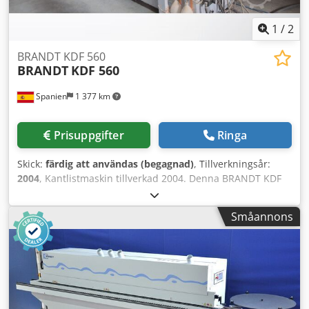
1
/
2
BRANDT KDF 560
BRANDT
KDF 560
Spanien
1 377 km
Prisuppgifter
Ringa
Skick:
färdig att användas (begagnad)
, Tillverkningsår:
2004
, Kantlistmaskin tillverkad 2004. Denna BRANDT KDF
560 har automatisk inställning av enheterna via PC-
styrning och är lämplig för både tunna och tjocka
Småannons
kantlister, med stöd för kanttjocklekar från 0,4 till 8 mm
och arbetsstyckeshöjder från 8 till 50 mm. Den är utrustad
med olika enheter, såsom en förfräsningsenhet, en
limappliceringsenhet och poleringsenheter. Om du är ute
efter högkvalitativa kantlistningsfunktioner bör du
överväga maskinen BRANDT KDF 560 som vi har till salu.
Kontakta oss för mer information. • Drivtyp: 400 V / 50 Hz /