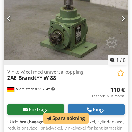
1
/
8
Vinkelväxel med universalkoppling
ZAE Brandt**
W 88
110 €
Wiefelstede
997 km
Fast pris plus moms
Förfråga
Ringa
Spara sökning
Skick:
bra (begagnad)
, Växellåda, vinkelväxel, cylinderväxel,
reduktionsväxel, snäckväxel, vinkelväxel för kantlistmaskin