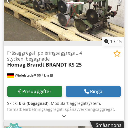
1
/
15
Fräsaggregat, poleringsaggregat, 4
stycken, begagnade
Homag Brandt
BRANDT KS 25
Wiefelstede
997 km
Prisuppgifter
Ringa
Skick:
bra (begagnad)
, Modulärt aggregatsystem,
formatbearbetningsaggregat, spånavverkningsaggregat,
fräsaggregat, profilfräsaggregat, fogfräsaggregat,
kapaggregat, dubbeländsprofiler,
Småannons
kantbearbetningsmaskin, spårmotor,