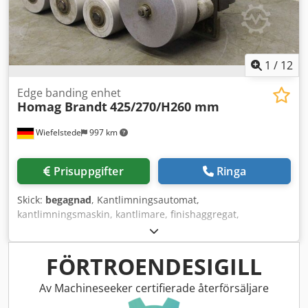
1
/
12
Edge banding enhet
Homag Brandt
425/270/H260 mm
Wiefelstede
997 km
Prisuppgifter
Ringa
Skick:
begagnad
, Kantlimningsautomat,
kantlimningsmaskin, kantlimare, finishaggregat,
poleringsaggregat, aggregatbyggsats,
formatbearbetningsaggregat, dubbeländsprofilerare,
kantbearbetningsmaskin, slipaggregat,
FÖRTROENDESIGILL
kantlimningsaggregat -Aggregat: från kantlimningsmaskin
BRANDT KM 35 -Motor: Groschopp Typ PM1 72-35 - Mot
Av Machineseeker certifierade återförsäljare
180 V / 54 W -Enskilda komponenter: se bilderna -Mått: