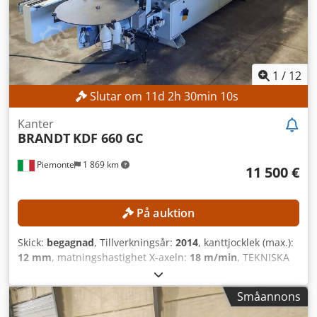
1
/
12
Slutar om
11
d
2
h
30
min
8
s
Kanter
BRANDT
KDF 660 GC
Piemonte
1 869 km
11 500 €
På auktion
Skick:
begagnad
, Tillverkningsår:
2014
, kanttjocklek (max.):
12 mm
, matningshastighet X-axeln:
18 m/min
, TEKNISKA
DETALJER Arbetsstyckets mått Minsta plåttjocklek: 10 mm
Största plåttjocklek: 60 mm Minsta plattbredd: 70 mm
Småannons
Minsta kanttjocklek: 0,4 mm Största kanttjocklek: 12 mm
Maximal frammatningshastighet: 18 m/min Frammatning