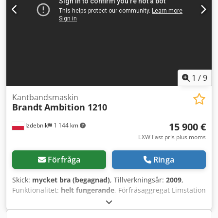
1
/
9
Kantbandsmaskin
Brandt
Ambition 1210
15 900 €
Izdebnik
1 144 km
EXW Fast pris plus moms
Förfråga
Ringa
Skick:
mycket bra (begagnad)
, Tillverkningsår:
2009
,
Funktionalitet:
helt fungerande
, Förfräsaggregat Limstation
för granulat Dcodpfxsx I A Due Aatok Pneumatisk
förkapande giljotin Kapaggregat med två klingor