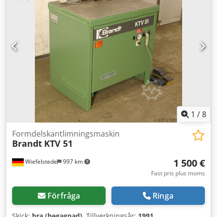
Försäljningen sker med undantag av ansvar för sakfel.
Ansvaret för uppsåt, grov oaktsamhet samt skador till följd
av brott mot liv, kropp eller hälsa påverkas inte. Anspråk
gällande avsiktligt dolda fel påverkas inte heller.
Dcjdpfxjzpflnj Aatjk En inspektion av maskinen kan ordnas
efter överenskommelse. Fastställda inspektionstillfällen är
den 18 juli eller 1 augusti, kl. 10–14, i vår lokal i Stemwede.
1
/
8
Formdelskantlimningsmaskin
Brandt
KTV 51
1 500 €
Wiefelstede
997 km
Fast pris plus moms
Förfråga
Ringa
Skick:
bra (begagnad)
, Tillverkningsår:
1991
,