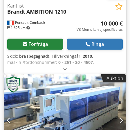
Kantlist
Brandt
AMBITION 1210
10 000 €
Pontault-Combault
1 625 km
VB Moms kan ej specificeras
Förfråga
Ringa
Skick:
bra (begagnad)
, Tillverkningsår:
2010
,
maskin-/fordonsnummer:
0 - 251 - 20 - 4507
,
Funktionalitet:
helt fungerande
, På grund av övergång till
massivt trä har denna maskin använts mycket lite och är i
Auktion
gott skick. Kan ses i verkstad. Dcodoxzp Uwopfx Aatjk