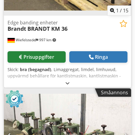
1
/
15
Edge banding enheter
Brandt
BRANDT KM 36
Wiefelstede
997 km
Prisuppgifter
Ringa
Skick:
bra (begagnad)
, Limaggregat, limdel, limhuvud,
uppvärmd behållare för kantlistmaskin, kantlistmaskin -
Tillverkare: Brandt, aggregat från kantlistmaskinen
BRANDT KM 36 -Enskilda komponenter: se bilder Dedpfx
Småannons
Asgylrdsatsck -Pris/försäljning: komplett -Totala mått:
1200/800/H530 mm -Total vikt: 122 kg