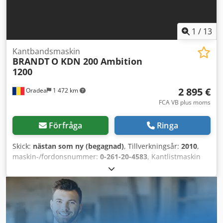
1
/
13
Kantbandsmaskin
BRANDT
O KDN 200 Ambition
1200
2 895 €
Oradea
1 472 km
FCA VB plus moms
Förfråga
Ringa
Skick:
nästan som ny (begagnad)
, Tillverkningsår:
2010
,
maskin-/fordonsnummer:
0-261-20-4583
, Kantlistmaskin
BRANDT, Typ O KDN 200 Ambition 1200, begagnad,
Tillverkningsår: 2010 Lufttryck: 6 bar Strömförsörjning:
400V – 3-fas – 50 Hz Total effekt: 4 kW Arbetsstyckets
tjocklek: från 0,3 / 4 till -8,50 mm Utsugsdiameter: 3 x 60
mm Arbetshöjd: 950 mm Matnings-/Förseglingshastighet:
10 m/min Max kantbandsavskärning: 0,4 mm – 3,0 x 45 mm