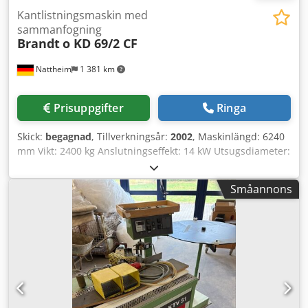
Kantlistningsmaskin med
sammanfogning
Brandt
o KD 69/2 CF
Nattheim
1 381 km
Prisuppgifter
Ringa
Skick:
begagnad
, Tillverkningsår:
2002
, Maskinlängd: 6240
mm Vikt: 2400 kg Anslutningseffekt: 14 kW Utsugsdiameter:
120 / 140 mm Lagerort: Nattheim Dcsdpovvkfwsfx Aatjk
Småannons