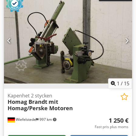
spånavverkningsmotor, fräsmotor för
kantbearbetningsmaskin, finishaggregat,
poleringsaggregat -Tillverkare: Homag, 2 fräsaggregat och
2 poleringsaggregat från kantlistmaskin BRANDT KS 25 -
Poleringsaggregat: Motor KMER 0,18 kW 1360 varv/min -
Polerhjul: Ø 145 mm, höjd och djup justerbar / svängbar -
Fräsaggregat: Motor Perske / Homag, se bilder på
typeskyltar -Spänning: 220 V / 200 Hz Dcedpfx Aaex
Hyzhjtok -Pris/Utlämning: komplett -Totala mått:
1200/800/H590 mm -Total vikt: 175 kg
1
/
15
Kapenhet 2 stycken
Homag Brandt
mit
Homag/Perske Motoren
1 250 €
Wiefelstede
997 km
Fast pris plus moms