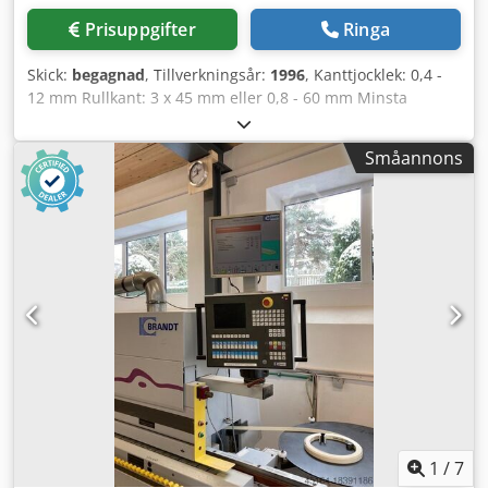
fogfräsning har slipats. Maskinen är alltså redo att
Prisuppgifter
Ringa
användas direkt. Endast diamantskäret för profilfräsen har
inte bytts ut, men det är fortfarande skarpt. Dcjdpfx Aaezn
Skick:
begagnad
, Tillverkningsår:
1996
, Kanttjocklek: 0,4 -
Afpstsk Originallack, endast få ställen har bättrats.
12 mm Rullkant: 3 x 45 mm eller 0,8 - 60 mm Minsta
Avsugsslangar är nya. Ca 1200 drifttimmar, vilket
arbetsstyckets bredd: 65 mm Minsta arbetsstyckets längd:
motsvarar endast 1/2 timme per dag. Maskinens mått ca
160 mm Arbetsstyckets tjocklek: 10 - 55 mm Matning: 13
4300 (med platta) x 1250 x 1600 mm (LxBxH) Vikt ca 950 kg.
Småannons
m/min Förfräsning (fogning) Limkärl Quickmelt Limenhet
Maskinen kan gärna demonstreras hos oss efter
Kapsåg Spånjämning Faskfräsning Radiefräsning
överenskommelse. Vi erbjuder endast maskiner som är
Hörnavkopiering Planskrapskniv Polerenhet Maskinmått:
redo för demonstration och finns i vårt lager, se "andra
7450 x 1220 x 2400 mm Vikt: 3000 kg Lagerplats: Nattheim
erbjudanden från denna leverantör".
Dodpfx Aajvvkd Tstock
1
/
7