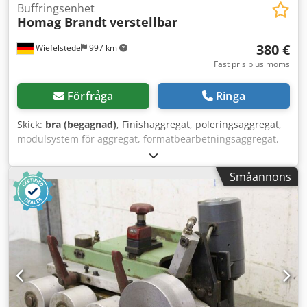
Buffringsenhet
Homag Brandt
verstellbar
380 €
Wiefelstede
997 km
Fast pris plus moms
Förfråga
Ringa
Skick:
bra (begagnad)
, Finishaggregat, poleringsaggregat,
modulsystem för aggregat, formatbearbetningsaggregat,
dubbeländsprofiler, kantbearbetningsmaskin, efter
rakbladet för kantbearbetningsmaskinen - Finishaggregat:
Småannons
från kantlistmaskin BRANDT KM 35 - Motor: ATB 0,25 kW -
Varvtal: 2820 varv/min - Sidledes: justerbar - Höjd:
justerbar - Mått: 480/250/H490 mm Djdpfxsgy T I Es Aatock
- Vikt: 29 kg