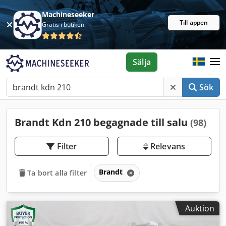
Machineseeker
Till appen
Gratis i butiken
Sälja
Sök
Brandt Kdn 210 begagnade till salu
(98)
Filter
Relevans
Brandt
Ta bort alla filter
Auktion