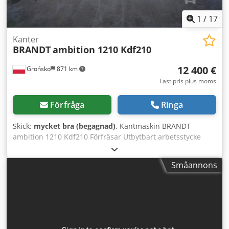
1
/
17
Kanter
BRANDT
ambition 1210 Kdf210
12 400 €
Grońsko
871 km
Fast pris plus moms
Förfråga
Ringa
Skick:
mycket bra (begagnad)
, Kantmaskin BRANDT
ambition 1210 Kdf210 Förfräsar Utbytbart arbetsstycke
Limapplicering med vals Pneumatisk förskärningsgilletin
Tryckrullar Avskärningshuvuden Dcsdpfx Aozqz Rpjatek
Småannons
Fräsenhet upp-ner R1-R2 Profilfräs Planfräs Max höjd på
detaljen 60 mm Max tjocklek på kantband i rulle 3 mm
Matningshastighet 11 m/min Maskinens längd 370 cm
Anslutningseffekt ca 9 kW Maskinen är kontrollerad och
redo för användning.