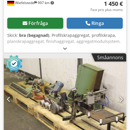
1 450 €
Wiefelstede
997 km
Fast pris plus moms
Förfråga
Ringa
Skick:
bra (begagnad)
, Profilskrapaggregat, profilskrapa,
planskrapaggregat, finishaggregat, aggregatmodulsystem,
formatbearbetningsaggregat, dubbelsidig
profileringsmaskin, kantbearbetningsmaskin, skrapa för
Småannons
kantbearbetningsmaskin -Tillverkare: Homag, profilskrapa
från kantlistmaskin BRANDT KM 36 / KM35 -Antal: 1 styck
tillgänglig Dedpfogylq Sex Aateck -Mått: 510/430/H570 mm
-Vikt: 62 kg