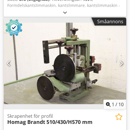
Formdelskantslimmaskin, kantslimmare, kantslimmaskin -
Arbetsstyckestjocklek: 10-85 mm -Värmefläkt: 6 kW för
förbelagda kanter -Kapkniv -Kanttallrik -Transportmått:
Småannons
900/700/H1080 mm -Vikt: 135 kg Dedpfob A Ninox Aatjck
1
/
10
Skrapenhet för profil
Homag Brandt
510/430/H570 mm