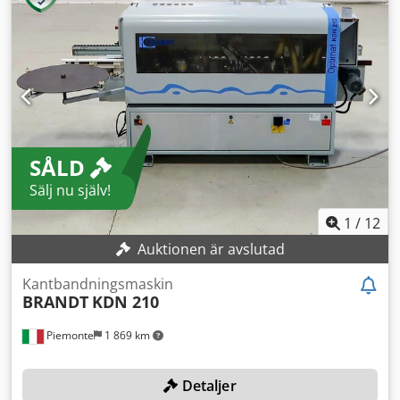
SÅLD
Sälj nu själv!
1
/
12
Auktionen är avslutad
Kantbandningsmaskin
BRANDT
KDN 210
Piemonte
1 869 km
Detaljer