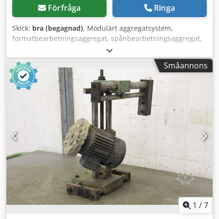
Förfråga
Ringa
Skick:
bra (begagnad)
, Modulärt aggregatsystem,
formatbearbetningsaggregat, spånbearbetningsaggregat,
fräsaggregat, profilfräsaggregat, fogfräsaggregat,
kapaggregat, dubbelsidig profileringsmaskin,
Småannons
kantbearbetningsmaskin, spårmotor,
spånbearbetningsmotor, fräsmotor för
kantbearbetningsmaskin -Tillverkare: Homag, kapaggregat
från kantlistmaskin BRANDT KM 36 -Motorer: Homag Typ
LF-40-L / Perske KNS 22.08-2 Dsdpfxogy Da Sj Aatjck -Effekt:
0,27 kW / 12000 varv/min / 10800 varv/min -Spänning: 220V
/ 200 Hz -Pneumatiska komponenter: Bosch -Enskilda
komponenter: se bilder -Pris/försäljning: komplett -Totala
mått: 500/560/H670 mm -Vikt: 51 kg
1
/
7