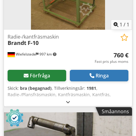
1
/
1
Radie-/kantfräsmaskin
Brandt
F-10
760 €
Wiefelstede
997 km
Fast pris plus moms
Förfråga
Ringa
Skick:
bra (begagnad)
, Tillverkningsår:
1981
,
Radie-/Plansfräsmaskin, Kantfräsmaskin, Kantfräs,
Profilfräsmaskin Dsdpfxsb A Hfqo Aatjck För samtidig övre
och nedre radie-/plansfräsning av utskjutande
Småannons
kantmaterial på raka kanter samt kurvade arbetsstycken
med inre och yttre radier -inbyggd fräs: 30° -mått:
1000/600/H1450 mm -vikt: 60 kg