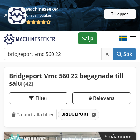
Machineseeker
Till appen
Gratis i butiken
Sälja
Sök
Bridgeport Vmc 560 22 begagnade till
salu
(42)
Filter
Relevans
BRIDGEPORT
Ta bort alla filter
Småannons