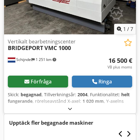
1
/
7
Vertikalt bearbetningscenter
BRIDGEPORT
VMC 1000
16 500 €
Schijndel
1 251 km
VB plus moms
Förfråga
Ringa
Skick:
begagnad
, Tillverkningsår:
2004
, Funktionalitet:
helt
fungerande
, rörelseavstånd X-axel:
1 020 mm
, Y-axelns
rörelse:
610 mm
, rörelseavstånd Z-axel:
610 mm
,
snabbmatning X-axel:
30 m/min
, snabb snabbmatning Y-
axel:
30 m/min
, snabbframkörning Z-axel:
30 m/min
,
Upptäck fler begagnade maskiner
styrtillverkare:
Heidenhain
, kontrollermodell:
iTNC530
,
total höjd:
2 690 mm
, total längd:
2 830 mm
, total bredd: