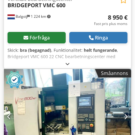
BRIDGEPORT
VMC 600
8 950 €
Balgoij
1 224 km
Fast pris plus moms
Förfråga
Ringa
Skick:
bra (begagnad)
, Funktionalitet:
helt fungerande
,
Bridgeport VMC 600 22 CNC bearbetningscenter med
Heidenhain TNC 410 / 426 styrsystem -X-axel förflyttning:
600 mm -Y-axel förflyttning: 410 mm -Z-axel förflyttning:
Småannons
520 mm -Bordbelastning: 500 kg -Spindelinfästning: SK 40
ISO/BT -Spindeleffekt: 8,5 kW -Varvtal / Intervall: 40 till 6000
rpm -Verktygsväxlare: 22 platser -Antal styrda axlar: 3 -
Tillverkningsår: 2000 -Längd: 2800 mm -Bredd: 2050 mm
Dsdszhg Rijpfx Apbowa -Höjd: 2300 mm -Vikt ca: 2500 kg