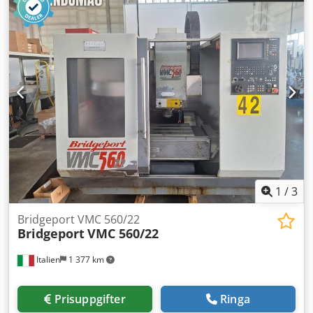
1
/
3
Bridgeport VMC 560/22
Bridgeport
VMC 560/22
Italien
1 377 km
Prisuppgifter
Ringa