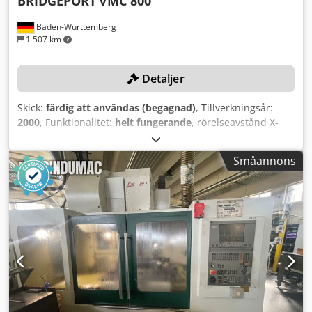
BRIDGEPORT
VMC 800
Baden-Württemberg
1 507 km
Detaljer
Skick:
färdig att användas (begagnad)
, Tillverkningsår:
2000
, Funktionalitet:
helt fungerande
, rörelseavstånd X-
axel:
800 mm
, Y-axelns rörelse:
500 mm
, rörelseavstånd Z-
axel:
500 mm
, kontrollermodell:
Heidenhain TNC 410
,
Småannons
varvtal (max):
10 000 varv/min
, Ingen lägsta pris –
garanterad försäljning till högsta bud! TEKNISKA DETALJER
Förflyttningsområde X-axel: 800 mm Förflyttningsområde Y-
axel: 500 mm Förflyttningsområde Z-axel: 500 mm
Varvtalsområde: 0–10 000 varv/min Varvtalsreglering:
steglös Verktygshållare: SK 40 Djdjzmryyspfx Apbswa
Magasinplatser: 20 MASKINDETALJER Styrsystem:
Heidenhain TNC 410 Spännyta: 1 000 × 500 mm
UTRUSTNING Fast vinklad arbetsbord Vertikal
verktygsomkopplare Heltäckande skyddskapsel med