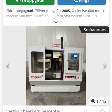
Prisuppgifter
Ringa
Skick:
begagnad
, Tillverkningsår:
2005
, X-rörelse 600 mm Y-
rörelse 500 mm Z-rörelse 600 mm Styrsystem iTNC 530
Heidenhain Bordyta för fastsättning 900 x 500 mm
Spindelvarvtal – steglöst 0–12 000 varv/min Spindelmotor
Småannons
10 kW Verktygsfäste SK40 DIN 69871 Dwodpsvxwq Ejfx
Apbsa Verktygsmagasin: 24 Total effektbehov 22 kW
Maskinvikt ca 6,4 ton Utrymmesbehov ca 5,3 x 3,5 x 3,5 m
Spåntransportör, bandtyp Kratzband Kylmedelsanläggning
med 3 pumpar/patronfilter Hötryckspump Grundfoss,
modell CRK2-220/22 A-W-A-AUUV
1
/
12
Vertikalt bearbetningscenter