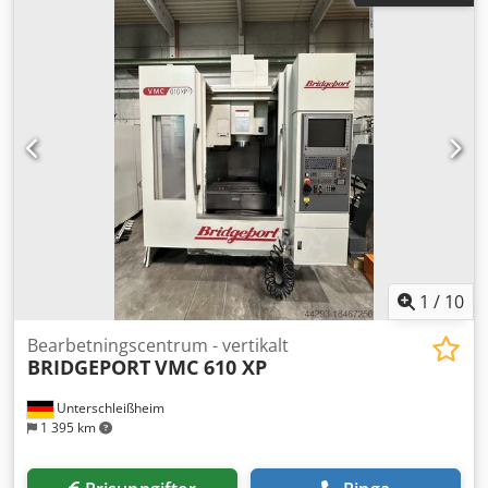
30
, antal axlar:
4
, Denna 4-axliga Bridgeport VMC 1000
tillverkades år 2003. Den har ett rörelseområde på 1 000
mm längs X-axeln, 300 mm längs Y-axeln och 500 mm
längs Z-axeln. Maskinen är utrustad med en HEIDENHAIN
530-styrenhet, en BT40-spindelhållare och ett
verktygsmagasin med kapacitet för 30 positioner. Om du är
ute efter högkvalitativa bearbetningsmöjligheter bör du
överväga det vertikala bearbetningscentret Bridgeport
VMC 1000 som vi har till salu. Kontakta oss för mer
information. Tilläggsutrustning Dwsdpfx Aszfqacspbsa •
Spåntransportör Technical Specification Taper Size BT 40
1
/
10
Bearbetningscentrum - vertikalt
BRIDGEPORT
VMC 610 XP
Unterschleißheim
1 395 km