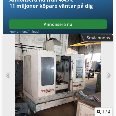
11 miljoner köpare
väntar på dig
Annonsera nu
*per annons/månad
Småannons
1
/
4