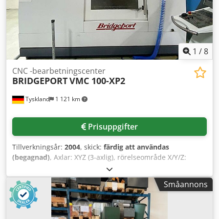
Inklusive 5 stycken verktygshållare: 1 st Weldonhållare Ø16
000 rpm, kona SK40, bordstorlek 490x1000 mm, max
1 st spännhylschuck OZ DIN 6388, Ø 2–16 1 st
bordbelastning 750 kg, verktygsmagasin med 30 platser,
spännhylschuck OZ DIN 6388, Ø 6–25 1 st fräshuvudhållare
mått 4050x2250x2750 mm, ca 4200 kg, tillbehör: Renishaw
1 st kort borrchuck Ø 1–13 mm
OMP 60 mätprob, invändig kylning IKZ 20 bar,
verktygshållare, manualer. Dedpfx Aezblfgspbewa
1
/
8
CNC -bearbetningscenter
BRIDGEPORT
VMC 100-XP2
Tyskland
1 121 km
Prisuppgifter
Tillverkningsår:
2004
, skick:
färdig att användas
(begagnad)
, Axlar: XYZ (3-axlig), rörelseområde X/Y/Z:
950mm/500mm/450mm, varvtal: 8 000 varv/min,
snabbmatning: 40 m/min, spindelnos: SK40, bordstorlek
Småannons
X/Y: 580mm/1150mm, max. bordbelastning: 900kg,
verktygsinfästning: BT40, verktygsmagasin: 24 platser,
styrsystem: Heidenhain iTNC 530. Mått X/Y/Z: ca
2400mm/4400mm/2700mm, vikt: ca 5000kg. Dsdpfx