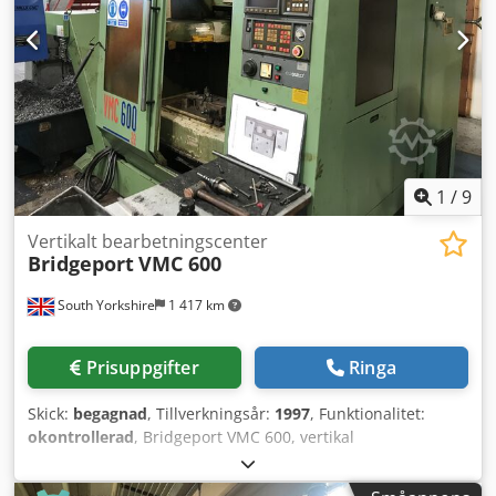
spindelhållare, vilket garanterar effektiv drift. Om du är
ute efter högkvalitativa bearbetningsmöjligheter bör du
överväga det vertikala bearbetningscentret Bridgeport
VMC 1000/30 som vi har till salu. Kontakta oss för mer
information. Dwodpfxozkh I Us Apbja • Verktygskon: BT40 •
Antal verktygsfack: 30 • Spåntransportör: Komplett med
spåntransportör
1
/
9
Vertikalt bearbetningscenter
Bridgeport
VMC 600
South Yorkshire
1 417 km
Prisuppgifter
Ringa
Skick:
begagnad
, Tillverkningsår:
1997
, Funktionalitet:
okontrollerad
, Bridgeport VMC 600, vertikal
bearbetningscenter Dedpfezmaf Rox Apbswa Årsmodell
(1997) Utrustad med GE Fanuc Series O-M-styrning, 22