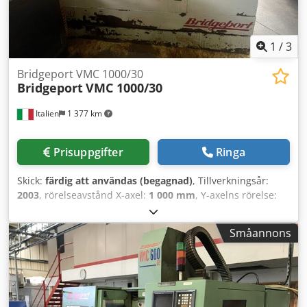
skjutdörrar och invändig belysning Diverse verktygshållare
SK 40 Elektroniskt handhjul Kylvätskesystem med förstärkt
pump Kylvätsketryck: 20 bar Spåntransportör
Bruksanvisning
1
/
3
Bridgeport VMC 1000/30
Bridgeport
VMC 1000/30
Italien
1 377 km
Prisuppgifter
Ringa
Skick:
färdig att användas (begagnad)
, Tillverkningsår:
2003
, rörelseavstånd X-axel:
1 000 mm
, Y-axelns rörelse:
300 mm
, rörelseavstånd Z-axel:
500 mm
, styrtillverkare:
HEIDENHAIN
, kontrollermodell:
426
, spindelhastighet
Småannons
(max):
6 000 varv/min
, antal axlar:
4
, Denna 4-axliga
Bridgeport VMC 1000/30 tillverkades år 2003. Den har ett
X-axelslag på 1000 mm, ett Y-axelslag på 300 mm och ett Z-
axelslag på 500 mm. Maskinen är utrustad med ett
verktygsmagasin för 30 verktyg och en BT40-