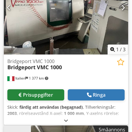
från NIKKEN. Om du är ute efter högkvalitativa
bearbetningsmöjligheter bör du överväga det vertikala
bearbetningscentret Bridgeport VMC 1000/30 som vi har
till salu. Kontakta oss för mer information. •
Axelförflyttning: Y 600 mm (anmärkning: i en annan rad
anges Y = 300 mm; måste bekräftas) Tilläggsutrustning
Dwsdpfozf Iqrox Apbea • Nikken 5-axligt vridbord, modell
200ZA (200 mm) • Nikken-gränssnitt för 4:e/5:e axeln
1
/
3
Technical Specification Taper Size BT 40
Bridgeport VMC 1000
Bridgeport
VMC 1000
Italien
1 377 km
Prisuppgifter
Ringa
Skick:
färdig att användas (begagnad)
, Tillverkningsår:
2003
, rörelseavstånd X-axel:
1 000 mm
, Y-axelns rörelse:
300 mm
, rörelseavstånd Z-axel:
500 mm
, styrtillverkare:
HEIDENHAIN
, kontrollermodell:
530
, spindelhastighet
Småannons
(max):
10 000 varv/min
, antal platser i verktygsmagasinet: