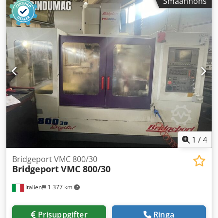
Småannons
verktygsbytare, Cromar-spåntransportör.
1
/
4
Bridgeport VMC 800/30
Bridgeport
VMC 800/30
Italien
1 377 km
Prisuppgifter
Ringa