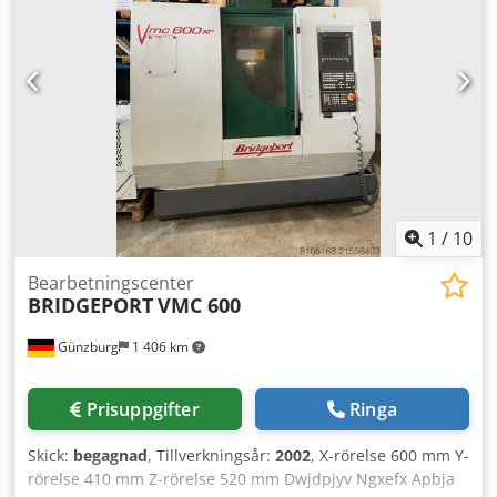
Apstufb Iobjwa
1
/
10
Bearbetningscenter
BRIDGEPORT
VMC 600
Günzburg
1 406 km
Prisuppgifter
Ringa
Skick:
begagnad
, Tillverkningsår:
2002
, X-rörelse 600 mm Y-
rörelse 410 mm Z-rörelse 520 mm Dwjdpjyv Ngxefx Apbja