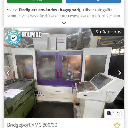
Skick:
färdig att användas (begagnad)
, Tillverkningsår:
2000
, rörelseavstånd X-axel:
800 mm
, Y-axelns rörelse:
300
mm
, rörelseavstånd Z-axel:
500 mm
, styrtillverkare:
HEIDENHAIN
, kontrollermodell:
426
, spindelhastighet
Småannons
(max):
10 000 varv/min
, antal platser i verktygsmagasinet:
30
, antal axlar:
5
, Denna 5-axliga Bridgeport VMC 800/30
tillverkades år 2000. Den har ett X-axelslag på 800 mm, ett
Y-axelslag på 300 mm och ett Z-axelslag på 500 mm.
Maskinen är utrustad med en HEIDENHAIN 426-styrning
och har 30 verktygspositioner samt en BT40-
spindelhållare. Om du är ute efter högkvalitativa
bearbetningsmöjligheter bör du överväga det vertikala
bearbetningscentret Bridgeport VMC 800/30 som vi har till
salu. Kontakta oss för mer information. Dwedpfx Apezf Nh
Esbsa • Gränssnitt för 4:e och 5:e axeln till Jones &
Shipmans vridbord (endast gränssnitt; vridbord ingår inte)
Technical Specification Taper Size BT 40
1
/
3
Bridgeport VMC 800/30