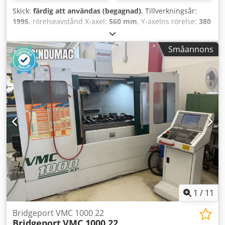
Skick:
färdig att användas (begagnad)
, Tillverkningsår:
1995
, rörelseavstånd X-axel:
560 mm
, Y-axelns rörelse:
380
mm
, rörelseavstånd Z-axel:
520 mm
, styrtillverkare:
HEIDENHAIN
, spindelhastighet (max):
6 000 varv/min
,
Småannons
spindelmotorstyrka:
7 500 W
, antal axlar:
3
, Denna 3-axliga
Bridgeport VMC 560/22 tillverkades 1995. Den har ett X-
axelslag på 560 mm, ett Y-axelslag på 380 mm och ett Z-
axelslag på 520 mm. Maskinen har en spindelhastighet på
6 000 varv per minut och ett verktygsmagasin med 22
platser. Om du är ute efter högkvalitativa
bearbetningsmöjligheter bör du överväga det vertikala
bearbetningscentret Bridgeport VMC 560/22 som vi har till
salu. Kontakta oss för mer information. Verktygskon:
BT40Snabbförflyttning: X/Y: 20 m/min; Z: 16 m/min •
Ytterlängd: ca 840 mm • Ytterbredd: 360 mm • Bordets
lastkapacitet: 500 kg • Antal verktygsfack: 22 • Verktygskon:
BT40 • Maximal verktygslängd: 250 mm Dwjdpfx Aszizi
Ajpbsa • Maximal verktygsdiameter (närliggande fack
1
/
11
tomt): 130 mm • Maximal verktygsvikt: 6 kg
Bridgeport VMC 1000 22
Bridgeport
VMC 1000 22