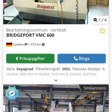
1
/
4
Bearbetningscentrum - vertikalt
BRIDGEPORT
VMC 600
Tyskland
1 410 km
Prisuppgifter
Ringa
Skick:
begagnad
, Tillverkningsår:
2002
, Tekniska detaljer: X-
rörelse: 600 mm Y-rörelse: 410 mm Z-rörelse: 520 mm
Verktygsväxlare: 16 Varvtal: 8000 varv/min Styrsystem:
SIEMENS 810 shopmill Bordets uppspänningsyta: 840 x 420
Småannons
mm Snabbgående X- och Y-axel: 36 m/min Snabbgående Z-
axel: 20 m/min Spindelupptagning ISO: SK 40
Spindelmotor: 15 kW Maskinvikt ca: 2,5 t Utrymmesbehov
ca LxBxH: 2,2 x 2,3 x 2,3 m Vertikalt bearbetningscentrum,
elektroniskt handratt, Dedpfx Ajviwg Uspbewa ingen