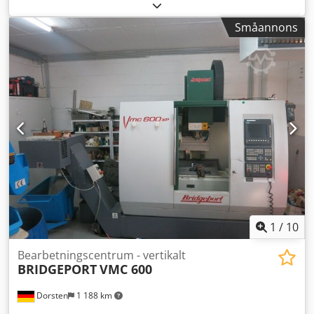
Spindelhastighet 8000 varv/min Bordlängd 840 mm
Bordbredd 420 mm Motoreffekt 15 kW Verktygsväxlare 16
Småannons
Styrsystem SIEMENS 810 shopmill Snabbrörelser X- och Y-
axel 36 m/min Snabbrörelse Z-axel 20 m/min
Spindelupptagning ISO SK 40 Mått 2200x2300x2300 mm
Vikt 2500 kg Youtube-videolänkar: ?v=lGP4FX8j_Gg ?
v=WSiuzCJw6G4
1
/
10
Bearbetningscentrum - vertikalt
BRIDGEPORT
VMC 600
Dorsten
1 188 km