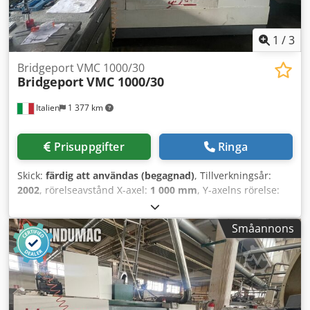
och 5:e axeln till Jones & Shipmans vridbord Technical
Specification Taper Size BT 40
1
/
3
Bridgeport VMC 1000/30
Bridgeport
VMC 1000/30
Italien
1 377 km
Prisuppgifter
Ringa
Skick:
färdig att användas (begagnad)
, Tillverkningsår:
2002
, rörelseavstånd X-axel:
1 000 mm
, Y-axelns rörelse:
600 mm
, rörelseavstånd Z-axel:
500 mm
, styrtillverkare:
HEIDENHAIN
, kontrollermodell:
TNC 530
, spindelhastighet
Småannons
(max):
10 000 varv/min
, antal platser i verktygsmagasinet:
30
, antal axlar:
5
, Denna 5-axliga Bridgeport VMC 1000/30
tillverkades år 2002. Den har en imponerande rörelseväg
på X-axeln på 1000 mm, på Y-axeln på 600 mm och på Z-
axeln på 500 mm. Maskinen är utrustad med en
HEIDENHAIN TNC 530-styrning och ett 5-axligt vridbord