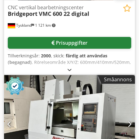
CNC vertikal bearbetningscenter
Bridgeport
VMC 600 22 digital
Tyskland
1 121 km
Prisuppgifter
Tillverkningsår:
2000
, skick:
färdig att användas
(begagnad)
, Rörelseområde X/Y/Z: 600mm/410mm/520mm,
bordets dimensioner X/Y: 840mm/420mm, spindelvarvtal:
6000 varv/min, spindeleffekt: 8,5 kW, verktygshållare: SK40,
Småannons
antal verktygsplatser: 22, snabbmatning X/Y/Z:
36m/36m/20m/min. Maskinens mått X/Y/Z: ca
2200mm/2300mm/2300mm, vikt: ca 2500 kg, styrsystem:
Heidenhain TNC 426. En besiktning på plats är möjlig.
Dodpsv Uqb Njfx Apbswa