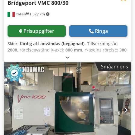
Bridgeport
VMC 800/30
Italien
1 377 km
Prisuppgifter
Ringa
Skick:
färdig att användas (begagnad)
, Tillverkningsår:
2000
, rörelseavstånd X-axel:
800 mm
, Y-axelns rörelse:
300
mm
, rörelseavstånd Z-axel:
500 mm
, styrtillverkare:
HEIDENHAIN
, kontrollermodell:
426
, spindelhastighet
Småannons
(max):
6 000 varv/min
, antal platser i verktygsmagasinet:
30
, antal axlar:
5
, Denna 5-axliga Bridgeport VMC 800/30
tillverkades år 2000. Den har ett X-axelrörelseområde på
800 mm, ett Y-axelrörelseområde på 300 mm och ett Z-
axelrörelseområde på 500 mm. Maskinen är utrustad med
en Heidenhain 426-styrning och har ett spindelhastighet
på 6000 varv per minut samt 30 verktygsplatser. Om du är
ute efter högkvalitativa bearbetningsmöjligheter bör du
överväga det vertikala bearbetningscentret Bridgeport
VMC 800/30 som vi har till salu. Kontakta oss för mer
information. Djdpfxszf I Uds Apbswa • Gränssnitt för 4:e