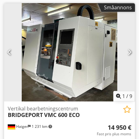
Småannons
1
/
9
Vertikal bearbetningscentrum
BRIDGEPORT
VMC 600 ECO
14 950 €
Haiger
1 231 km
Fast pris plus moms