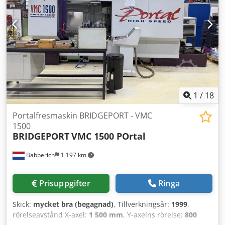
spåntransportör, känd defekt: Styrningen startar inte helt –
specialpris
1
/
18
Portalfresmaskin BRIDGEPORT - VMC
1500
BRIDGEPORT
VMC 1500 POrtal
Babberich
1 197 km
Prisuppgifter
Ringa
Skick:
mycket bra (begagnad)
, Tillverkningsår:
1999
,
rörelseavstånd X-axel:
1 500 mm
, Y-axelns rörelse:
800