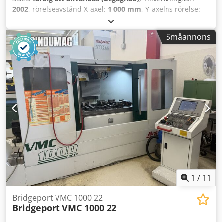
2002
, rörelseavstånd X-axel:
1 000 mm
, Y-axelns rörelse:
600 mm
, rörelseavstånd Z-axel:
500 mm
, styrtillverkare:
HEIDENHAIN
, kontrollermodell:
TNC 530
, spindelhastighet
Småannons
(max):
10 000 varv/min
, antal platser i verktygsmagasinet:
30
, antal axlar:
5
, Denna 5-axliga Bridgeport VMC 1000/30
tillverkades år 2002. Den har en imponerande rörelseväg
på X-axeln på 1000 mm, på Y-axeln på 600 mm och på Z-
axeln på 500 mm. Maskinen är utrustad med en
HEIDENHAIN TNC 530-styrning och ett 5-axligt vridbord
från NIKKEN. Om du är ute efter högkvalitativa
bearbetningsmöjligheter bör du överväga det vertikala
bearbetningscentret Bridgeport VMC 1000/30 som vi har
till salu. Kontakta oss för mer information. •
Axelförflyttning: Y 600 mm (anmärkning: i en annan rad
anges Y = 300 mm; måste bekräftas) Tilläggsutrustning
Dedszf Iqropfx Al Tjkr • Nikken 5-axligt vridbord, modell
200ZA (200 mm) • Nikken-gränssnitt för 4:e/5:e axeln
1
/
11
Technical Specification Taper Size BT 40
Bridgeport VMC 1000 22
Bridgeport
VMC 1000 22