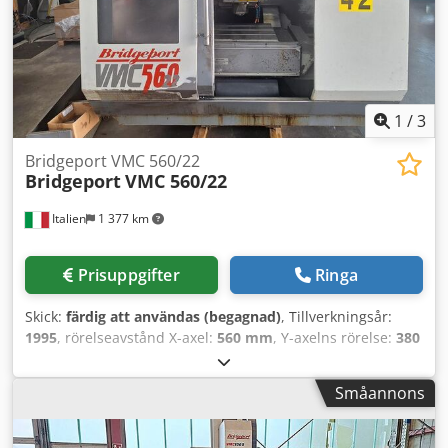
VMC 1000/30 som vi har till salu. Kontakta oss för mer
information. • Verktygskon: BT40 • Antal verktygsfack: 30 •
Spåntransportör: Komplett med spåntransportör
Dkodpfozkh I Uex Al Tsr
1
/
3
Bridgeport VMC 560/22
Bridgeport
VMC 560/22
Italien
1 377 km
Prisuppgifter
Ringa
Skick:
färdig att användas (begagnad)
, Tillverkningsår:
1995
, rörelseavstånd X-axel:
560 mm
, Y-axelns rörelse:
380
mm
, rörelseavstånd Z-axel:
520 mm
, styrtillverkare:
HEIDENHAIN
, spindelhastighet (max):
6 000 varv/min
,
Småannons
spindelmotorstyrka:
7 500 W
, antal axlar:
3
, Denna 3-axliga
Bridgeport VMC 560/22 tillverkades 1995. Den har ett X-
axelslag på 560 mm, ett Y-axelslag på 380 mm och ett Z-