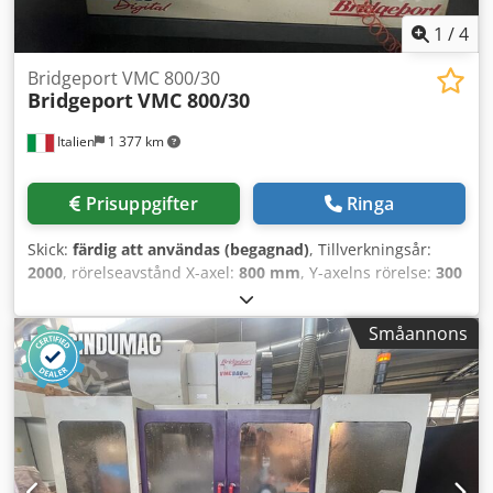
1
/
4
Bridgeport VMC 800/30
Bridgeport
VMC 800/30
Italien
1 377 km
Prisuppgifter
Ringa
Skick:
färdig att användas (begagnad)
, Tillverkningsår:
2000
, rörelseavstånd X-axel:
800 mm
, Y-axelns rörelse:
300
mm
, rörelseavstånd Z-axel:
500 mm
, styrtillverkare:
HEIDENHAIN
, kontrollermodell:
426
, spindelhastighet
Småannons
(max):
10 000 varv/min
, antal platser i verktygsmagasinet:
30
, antal axlar:
5
, Denna 5-axliga Bridgeport VMC 800/30
tillverkades år 2000. Den har ett X-axelslag på 800 mm, ett
Y-axelslag på 300 mm och ett Z-axelslag på 500 mm.
Maskinen är utrustad med en HEIDENHAIN 426-styrning
och har 30 verktygspositioner samt en BT40-
spindelhållare. Om du är ute efter högkvalitativa