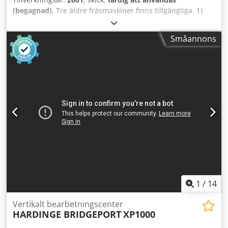
(begagnad)
, Tre äldre fräsmaskiner finns tillgängliga. 1)
CNC-vertikalfräs Bridgeport VMC 1000/22, tillverkningsår:
1999, slaglängd X/Y/Z: ca 1020 mm/510 mm/500 mm,
Småannons
bordsdimensioner X/Y: ca 1150 mm/490 mm, maximal
bordsbelastning: 900 kg, verktygshållare: SK40, antal
verktygsplatser: 22, varvtal: 6000 varv/min.
Maskindimensioner X/Y/Z: ca 2850 mm/2200 mm/2750 mm,
vikt: ca 3900 kg, styrning: Heidenhain TNC 410P. 2) CNC-
graver- och fräsmaskin Kuhlmann Prokomat 25S,
tillverkningsår: 1991, slaglängd X/Y/Z: ca 700 mm/600
mm/300 mm, bordsdimensioner X/Y: 720 mm/700 mm,
portalöppning X/Y: 800 mm/400 mm, matningshastighet: 6
m/min, maskindimensioner X/Y/Z: ca 1600 mm/1600
mm/2400 mm, vikt: ca 1600 kg. Dokumentation finns. En
inspektion på plats är möjlig. Enskild försäljning är möjlig.
Dodpfx Aley E S D Se Tskr
1
/
14
Vertikalt bearbetningscenter
HARDINGE BRIDGEPORT
XP1000