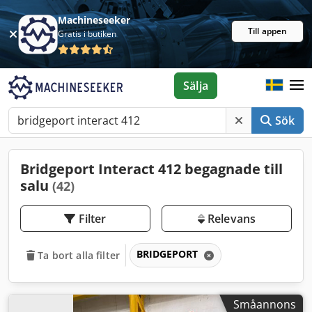
Machineseeker
Till appen
Gratis i butiken
Sälja
Sök
Bridgeport Interact 412 begagnade till
salu
(42)
Filter
Relevans
BRIDGEPORT
Ta bort alla filter
Småannons