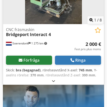
1
/
8
CNC fräsmaskin
Bridgeport
Interact 4
2 000 €
Soerendonk
1 275 km
Fast pris plus moms
Förfråga
Ringa
Skick:
bra (begagnad)
, rörelseavstånd X-axel:
745 mm
, Y-
axelns rörelse:
370 mm
, rörelseavstånd Z-axel:
300 mm
,
Bridgeport fräsmaskin Typ: Interact 4 Styrsystem:
Heidenhain TNC 155 X-axelrörelse: 745 mm Y-axelrörelse:
370 mm Z-axelrörelse: 300 mm Dodpfxsqgcdto Al Tokr
Bädd: 960 x 380 mm Spindel: ISO 40 Mått: 185x180x235 cm
(LxBxH)