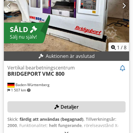
BT40
, antal spindlar:
1
, antal platser i verktygsmagasinet:
30
, Utrustning:
dokumentation / manual, varvtal steglöst
justerbart
, Ytterligare alternativ och tillbehör: -
Verktygsmagasin med plats för 30 verktyg (standard: 22 st)
SÅLD
Dkjdpfx Alszi Spys Tor - Intern kylning via spindeln. -
Originaldokumentation från Bridgeport och Heidenhain.
Sälj nu själv!
Vikt och mått: ca 4 100 kg ca 2830x2340x2690 mm (L x B x
H)
1
/
8
Auktionen är avslutad
Vertikal bearbetningscentrum
BRIDGEPORT
VMC 800
Baden-Württemberg
1 507 km
Detaljer
Skick:
färdig att användas (begagnad)
, Tillverkningsår:
2000
, Funktionalitet:
helt fungerande
, rörelseavstånd X-
axel:
800 mm
, Y-axelns rörelse:
500 mm
, rörelseavstånd Z-