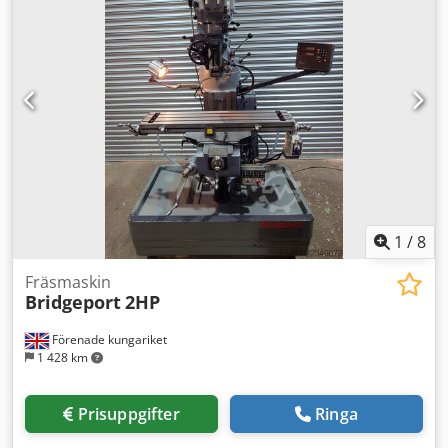
1
/
8
Fräsmaskin
Bridgeport
2HP
Förenade kungariket
1 428 km
Prisuppgifter
Ringa