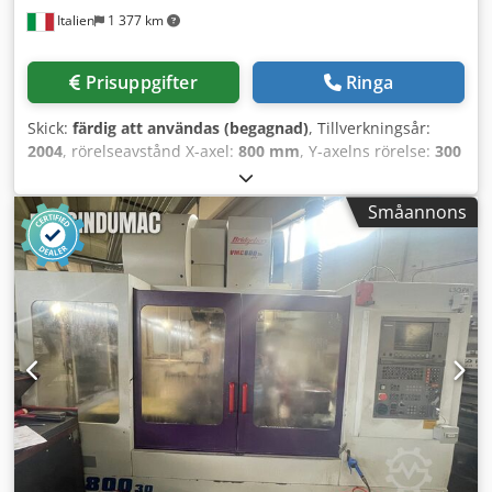
Italien
1 377 km
Prisuppgifter
Ringa
Skick:
färdig att användas (begagnad)
, Tillverkningsår:
2004
, rörelseavstånd X-axel:
800 mm
, Y-axelns rörelse:
300
mm
, rörelseavstånd Z-axel:
500 mm
, styrtillverkare:
HEIDENHAIN
, kontrollermodell:
530
, spindelhastighet
Småannons
(max):
6 000 varv/min
, antal platser i verktygsmagasinet:
30
, antal axlar:
4
, Denna 4-axliga Bridgeport VCM 800-30
tillverkades år 2004. Den har ett rörelseområde på 800 mm
längs X-axeln, 300 mm längs Y-axeln och 500 mm längs Z-
axeln. Maskinen är utrustad med ett NIKKEN-rotationsbord
för den fjärde axeln och en HEIDENHAIN 530-styrning,
samt en BT40-spindelhållare och 30 verktygsplatser. Om
du är ute efter högkvalitativa bearbetningsmöjligheter bör
du överväga det vertikala bearbetningscentret Bridgeport
VCM 800-30 som vi har till salu. Kontakta oss för mer
information. • NIKKEN 4:e axelns vridbord Dkjdpfx Alszf Nl
Dj Tsr Technical Specification Taper Size BT 40