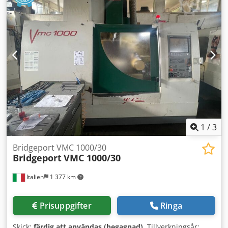
tillverkades år 2000. Den har ett X-axelrörelseområde på
800 mm, ett Y-axelrörelseområde på 300 mm och ett Z-
axelrörelseområde på 500 mm. Maskinen är utrustad med
en Heidenhain 426-styrning och har ett spindelhastighet
på 6000 varv per minut samt 30 verktygsplatser. Om du är
ute efter högkvalitativa bearbetningsmöjligheter bör du
överväga det vertikala bearbetningscentret Bridgeport
VMC 800/30 som vi har till salu. Kontakta oss för mer
information. • Gränssnitt för 4:e och 5:e axeln till Jones &
Shipmans vridbord Dkedpfx Aljzf I Udo Tsr Technical
Specification Taper Size BT 40
1
/
3
Bridgeport VMC 1000/30
Bridgeport
VMC 1000/30
Italien
1 377 km
Prisuppgifter
Ringa
Skick:
färdig att användas (begagnad)
, Tillverkningsår: