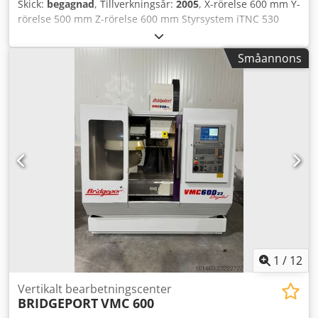
Skick:
begagnad
, Tillverkningsår:
2005
, X-rörelse 600 mm Y-
rörelse 500 mm Z-rörelse 600 mm Styrsystem iTNC 530
Heidenhain Bordyta för fastsättning 900 x 500 mm
Spindelvarvtal – steglöst 0–12 000 varv/min Spindelmotor
Småannons
10 kW Verktygsfäste SK40 DIN 69871 Verktygsmagasin: 24
Total effektbehov 22 kW Maskinvikt ca 6,4 ton
Utrymmesbehov ca 5,3 x 3,5 x 3,5 m Spåntransportör,
bandtyp Kratzband Kylmedelsanläggning med 3
pumpar/patronfilter Hötryckspump Grundfoss, modell
CRK2-220/22 A-W-A-AUUV Djdevxwq Espfx Al Tjkr
1
/
12
Vertikalt bearbetningscenter
BRIDGEPORT
VMC 600