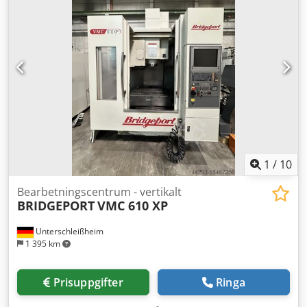
tillverkades år 2003. Den har ett rörelseområde på 1 000
mm längs X-axeln, 300 mm längs Y-axeln och 500 mm
längs Z-axeln. Maskinen är utrustad med en HEIDENHAIN
530-styrenhet, en BT40-spindelhållare och ett
verktygsmagasin med kapacitet för 30 positioner. Om du är
ute efter högkvalitativa bearbetningsmöjligheter bör du
överväga det vertikala bearbetningscentret Bridgeport
VMC 1000 som vi har till salu. Kontakta oss för mer
information. Tilläggsutrustning Dkjdjzfqacspfx Al Ter •
Spåntransportör Technical Specification Taper Size BT 40
1
/
10
Bearbetningscentrum - vertikalt
BRIDGEPORT
VMC 610 XP
Unterschleißheim
1 395 km
Prisuppgifter
Ringa