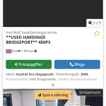
1
/
7
Vertikalt bearbetningscenter
**USED HARDINGE
BRIDGEPORT**
450P3
Erith
1 495 km
Prisuppgifter
Ringa
Skick:
mycket bra (begagnad)
, Tillverkningsår:
2005
,
Funktionalitet:
helt fungerande
, maskin-/fordonsnummer:
0500071
, SPECIFIKATION Bordstorlek: 600 x 320 mm X-axel
rörelse: 450 mm Y-axel rörelse: 350 mm Z-axel rörelse: 380
Småannons
mm Spindel: BT40 Spindelhastigheter: 0–8000 varv/min
Spara sökning
Spindelmotor: 10 kW Snabbmatningshastighet alla axlar:
30 m/min Verktygsväxlarkapacitet: 12 verktyg