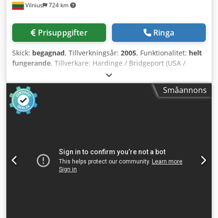
Vilnius
724 km
Prisuppgifter
Ringa
Skick:
begagnad
, Tillverkningsår:
2005
, Funktionalitet:
helt
fungerande
, Tillverkare: Hardinge / Bridgeport (USA /
Storbritannien) Modell: XP1000 Tillverkningsår: 2005 En
tillförlitlig och högpresterande CNC vertikal
Småannons
bearbetningscenter, avsedd för fräsning, borrning samt
gängning av olika metalldetaljer. Bridgeport XP-serien är
känd för sin robusta konstruktion, höga precision och
snabba bearbetning, vilket gör den idealisk för både
småskaliga och serietillverkningar. Huvudsakliga tekniska
specifikationer: enligt Hardinge Bridgeport XP1000-
modellens specifikation: Styrsystem: Heidenhain iTNC 530
Arbetsområde: X = 1020 mm / Y = 510 mm / Z = 635 mm
Bordstorlek: 1200 × 520 mm Max. bordslast: 700 kg
Spindelhastighet: upp till 10 000 varv/min Spindelkon:
BT40 Verktygsväxlare: 20 positioner (automatisk)
Spindelmotor: 15 kW Dkedpfx Aloxqpruj Tjr Maskinvikt:
cirka 7 000 kg Elanslutning: 400 V / 50 Hz Kylsystem: