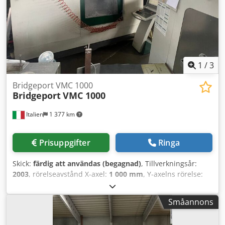
1
/
3
Bridgeport VMC 1000
Bridgeport
VMC 1000
Italien
1 377 km
Prisuppgifter
Ringa
Skick:
färdig att användas (begagnad)
, Tillverkningsår:
2003
, rörelseavstånd X-axel:
1 000 mm
, Y-axelns rörelse:
300 mm
, rörelseavstånd Z-axel:
500 mm
, styrtillverkare:
HEIDENHAIN
, kontrollermodell:
530
, spindelhastighet
Småannons
(max):
10 000 varv/min
, antal platser i verktygsmagasinet:
30
, antal axlar:
4
, Denna 4-axliga Bridgeport VMC 1000