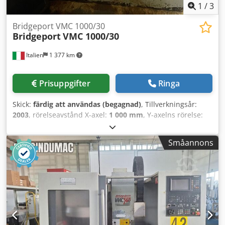
1
/
3
Bridgeport VMC 1000/30
Bridgeport
VMC 1000/30
Italien
1 377 km
Prisuppgifter
Ringa
Skick:
färdig att användas (begagnad)
, Tillverkningsår:
2003
, rörelseavstånd X-axel:
1 000 mm
, Y-axelns rörelse:
300 mm
, rörelseavstånd Z-axel:
500 mm
, styrtillverkare:
HEIDENHAIN
, kontrollermodell:
426
, spindelhastighet
Småannons
(max):
6 000 varv/min
, antal axlar:
4
, Denna 4-axliga
Bridgeport VMC 1000/30 tillverkades år 2003. Den har ett
X-axelslag på 1000 mm, ett Y-axelslag på 300 mm och ett Z-
axelslag på 500 mm. Maskinen är utrustad med ett
verktygsmagasin för 30 verktyg och en BT40-
spindelhållare, vilket garanterar effektiv drift. Om du är
ute efter högkvalitativa bearbetningsmöjligheter bör du
överväga det vertikala bearbetningscentret Bridgeport