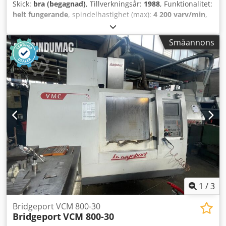
Skick:
bra (begagnad)
, Tillverkningsår:
1988
, Funktionalitet:
helt fungerande
, spindelhastighet (max):
4 200 varv/min
,
spindelhastighet (min.):
60 varv/min
, bordbredd:
228 mm
,
bordlängd:
1 066 mm
, inspänning:
400 V
, Bridgeport 2 hk
Småannons
fräsmaskin Dedpfx Aszl Tm Esl Tskr Spindelhastighet 60–
4200 varv/min Arbetsbord: 107 cm x 23 cm Digital
avläsning för 2 axlar Kylvätskepump och -system
Arbetsbelysning Spindelkonus R8
1
/
3
Bridgeport VCM 800-30
Bridgeport
VCM 800-30