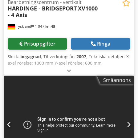
Bearbetningscentrum - vertikalt
HARDINGE - BRIDGEPORT
XV1000
- 4 Axis
Tyskland
1 047 km
Prisuppgifter
Ringa
Skick:
begagnad
, Tillverkningsår:
2007
, Tekniska detaljer: X-
axel rörelse: 1000 mm Y-axel rörelse: 600 mm
Dkodpfeyfgiuex Al Tor Z-axel rörelse: 650 mm Styrsystem:
Siemens 810D shopMill Avstånd spindel/bord: min 130 mm
Småannons
/ max. 780 mm Spindelvarvtal: 10 000 varv/min
Spindelupptagning: SK 40 Verktygsmagasin med: 24
platser Bordstorlek: 1160 x 600 mm Gränssnitt: ja
Maskinvikt ca: 5,45 t Fjärde axel *