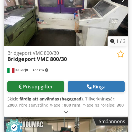
bearbetningsmöjligheter bör du överväga det vertikala
bearbetningscentret Bridgeport VMC 800/30 som vi har till
salu. Kontakta oss för mer information. • Gränssnitt för 4:e
och 5:e axeln till Jones & Shipmans vridbord (endast
gränssnitt; vridbord ingår inte) Technical Specification
Taper Size BT 40 Djdpfx Aljzf Nh Es Tekr
1
/
3
Bridgeport VMC 800/30
Bridgeport
VMC 800/30
Italien
1 377 km
Prisuppgifter
Ringa
Skick:
färdig att användas (begagnad)
, Tillverkningsår:
2000
, rörelseavstånd X-axel:
800 mm
, Y-axelns rörelse:
300
mm
, rörelseavstånd Z-axel:
500 mm
, styrtillverkare:
HEIDENHAIN
, kontrollermodell:
426
, spindelhastighet
Småannons
(max):
6 000 varv/min
, antal platser i verktygsmagasinet:
30
, antal axlar:
5
, Denna 5-axliga Bridgeport VMC 800/30