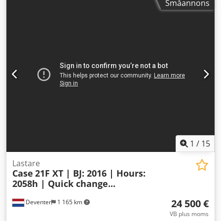
Småannons
Tillverkningsår 2012 – 1 060 driftstimmar CASE 121E Serie
3 hjullastare, tillverkningsår 2012. Maskinen är i gott skick
och har endast 1 060 driftstimmar. Maskinen är i gott
tekniskt och visuellt skick. Den är lämplig för en mängd
olika användningsområden och är omedelbart redo för
användning. Egenskaper: * Tillverkningsår: 2012 * Endast
1 060 driftstimmar * Gott tekniskt och visuellt skick *
Omedelbart redo för användning För ytterligare
information eller för att boka en visning, vänligen kontakta
oss. = Ytterligare information = Tillverkningsår: 2012
Tjänstevikt: 5 800 kg Chjdpfjzrd Uasx Airoa Lastkapacitet: 1
540 kg Totalvikt: 7 340 kg Tekniskt skick: mycket bra Visuellt
skick: mycket bra Serienummer: FNH121ESNCHP00140
Kontakta Gerrit Haverhoek för ytterligare information.
1
/
15
Lastare
Case
21F XT | BJ: 2016 | Hours:
2058h | Quick change...
24 500 €
Deventer
1 165 km
VB plus moms