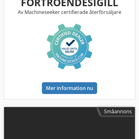
FÖRTROENDESIGILL
Ajzdmutoirjha
Av Machineseeker certifierade återförsäljare
Mer information nu
Småannons