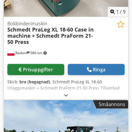
1
/
9
Bokbinderimaskin
Schmedt PraLeg XL 18-60 Case in
machine
+ Schmedt PraForm 21-
50 Press
Radom
986 km
Prisuppgifter
Ringa
Skick:
bra (begagnad)
, Schmedt PraLeg XL 18-60
Inläggsmaskin + Schmedt PraForm 21-50 Press Tillverkad
2022. Schmedt PraLeg XL 18-60 Bokupphängare Maskinen
är i gott skick och klar för drift. Maskinen hänger in en
Småannons
bokblock i ett förberett hårdband. Två limverk, steglös
justering av limtjockleken. Format: Chjdpozdazbefx Airoa
Blockhöjd: 80 – 450 mm Blockbredd: 110 – 450 mm
Blocktjocklek: 2 – 80 mm Kapacitet: ca 200 – 300 st/h
Elanslutning: 230V Vikt: 300 kg Tillverkad i Tyskland.