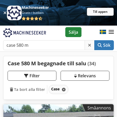
Machineseeker
Till appen
Gratis i butiken
Sälja
Sök
Case 580 M begagnade till salu
(34)
Filter
Relevans
Case
Ta bort alla filter
Småannons