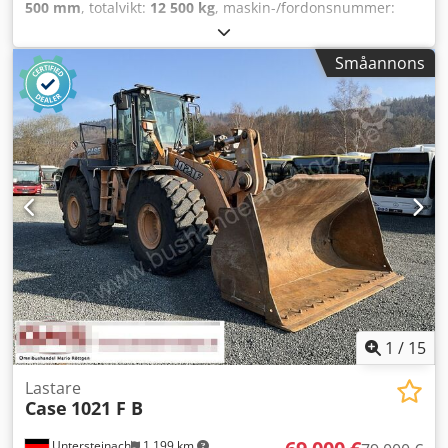
500 mm
, totalvikt:
12 500 kg
, maskin-/fordonsnummer:
017128
, CASE IH 1660 axial flow Märke: Case IH Modell:
1660 Cedpfxjvr Dxpe Airsha Årsmodell: 1987 Drifttimmar: 3
Småannons
300 h Skärbredd: 5,00 m Utrustning: halmstrimlare,
halmspridare
1
/
15
Lastare
Case
1021 F B
Untersteinach
1 199 km