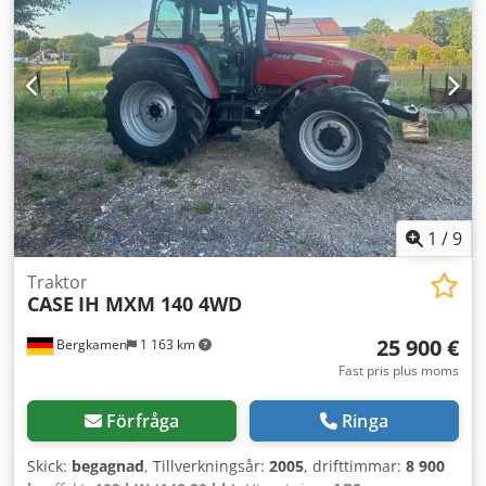
långvarig hållbarhet. Tekniska data: Tillverkare: Karl
Tränklein Typ: Case Bender / ryggformningsmaskin
Arbetsbredd: ca 600 mm Justerbart valstryck Stabil
gjutjärnskonstruktion Elektrisk drift Arbetsbord Skick:
begagnad Användningsområden: produktion av inbundna
böcker, bokbinderier, tryckerier, grafiska företag,
produktion av album, kataloger och omslag.
Chjdoziwnbjpfx Airea
1
/
9
Traktor
CASE
IH MXM 140 4WD
25 900 €
Bergkamen
1 163 km
Fast pris plus moms
Förfråga
Ringa
Skick:
begagnad
, Tillverkningsår:
2005
, drifttimmar:
8 900