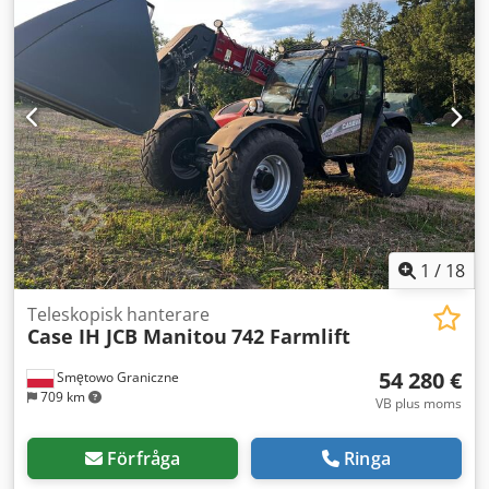
Transportvikt 69 ton Transportbredd 3,93 m Arbetsbredd
(4,14 m med steg) Transporthöjd 4,37 m Maskinen har
renoverats och reparerats i vår verkstad Rapport på
begäran Stor service utförd: alla oljor och filter bytta,
inklusive 650 liter hydraulolja. CASE Tyskland mars 2026:
Motorn har fått 6 nya spridare (faktura vid begäran)
1
/
18
Teleskopisk hanterare
Case IH JCB Manitou
742 Farmlift
54 280 €
Smętowo Graniczne
709 km
VB plus moms
Förfråga
Ringa