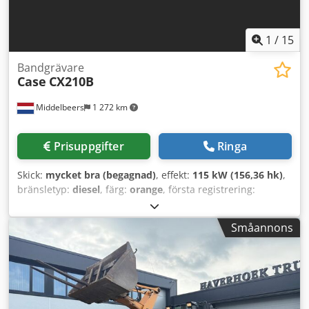
1
/
15
Bandgrävare
Case
CX210B
Middelbeers
1 272 km
Prisuppgifter
Ringa
Skick:
mycket bra (begagnad)
, effekt:
115 kW (156,36 hk)
,
bränsletyp:
diesel
, färg:
orange
, första registrering:
07/2013
, Tillverkningsår:
2012
, drifttimmar:
15 109 h
,
Allmän information Modellår: 2012 Serienummer:
Småannons
DCH210R5NCEAH2500 Teknisk information Antal cylindrar:
4 Egenvikt: 22 600 kg Funktion Arbetsbredd: 300 cm CE-
märkning: ja Skick Tekniskt skick: mycket gott Optiskt skick:
mycket gott Finansiell information Pris: På förfrågan
Garanti Garanti: Från första hand, komplett servicehistorik,
omedelbart bruksklar! Csdpfx Aioy En Ndorjha - 80 %