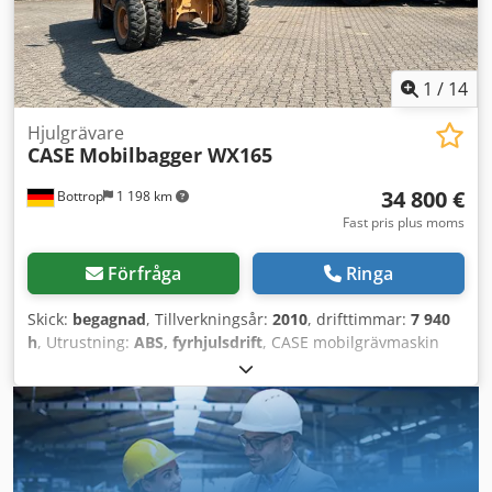
1
/
14
Hjulgrävare
CASE
Mobilbagger WX165
34 800 €
Bottrop
1 198 km
Fast pris plus moms
Förfråga
Ringa
Skick:
begagnad
, Tillverkningsår:
2010
, drifttimmar:
7 940
h
, Utrustning:
ABS, fyrhjulsdrift
, CASE mobilgrävmaskin
Typ: WX165 (hydraulisk grävmaskin)
Typgodkännandenummer: N211 Motortillverkare: Case
Motoreffekt: 105 kW Drifttimmar: 7940 timmar Maximal
tillåten totalvikt: 18 000 kg Transportlängd: 8,19 m
Transportbredd: 1,91 m Cjdezripcspfx Airjha
Transporthöjd: 2,89 m Färg: Gul - Styrning med joystick -