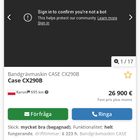
1
/
17
Bandgrävmaskin CASE CX290B
Case
CX290B
26 900 €
Karsin
695 km
Fast pris plus moms
Förfråga
Ringa
Skick:
mycket bra (begagnad)
, Funktionalitet:
helt
fungerande
, drifttimmar:
6 223 h
, Bandgrävmaskin CASE