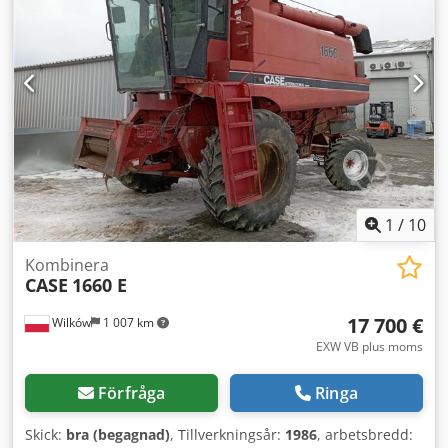
klippaggregat) Snabbfäste OQ80 1 x skopa – 800 mm bred
1 x gripklo – fungerar, men behöver repareras Bandverk ca
70 % i gott skick Markplattor 600 mm breda Chsdpfx Aozp
Rm Reirja Isuzu-motor med 202 kW CE-märkning
Transportmått: 10,8 x 3 x 3,40 m Arbetsvikt: 35,5 ton.
1
/
10
Kombinera
CASE
1660 E
17 700 €
Wilków
1 007 km
EXW VB plus moms
Förfråga
Ringa
Skick:
bra (begagnad)
, Tillverkningsår:
1986
, arbetsbredd: