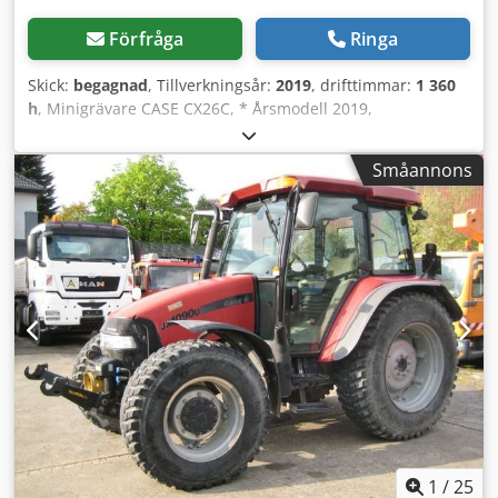
Förfråga
Ringa
Skick:
begagnad
, Tillverkningsår:
2019
, drifttimmar:
1 360
h
, Minigrävare CASE CX26C, * Årsmodell 2019,
Chedeurfkcepfx Airsa * 1360 drifttimmar, * Värmare, *
Luftkonditionering, * Gummilarver, * Planeringsskopa, *
Småannons
Snabbfäste
1
/
25