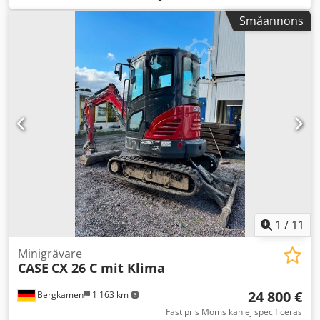
Utrustning: - Sätesvärme - Luftkonditionering - Radio
Småannons
Chedszhyrmspfx Airoa - Bakre rivare med 3 tänder -
Främre hyttskydd och galler - Schaktblad (hydrauliskt
fällbart) Vi hjälper dig gärna även med finansiering/leasing
tillsammans med våra partners. Alla uppgifter utan
garanti. Reservation för fel och mellanförsäljning.
1
/
11
Minigrävare
CASE
CX 26 C mit Klima
24 800 €
Bergkamen
1 163 km
Fast pris Moms kan ej specificeras