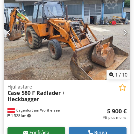
1
/
10
Hjullastare
Case 580 F Radlader +
Heckbagger
5 900 €
Klagenfurt am Wörthersee
1 528 km
VB plus moms
Förfråga
Ringa