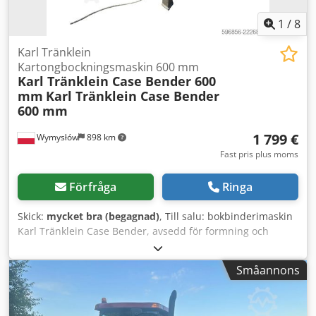
1
/
8
Karl Tränklein
Kartongbockningsmaskin 600 mm
Karl Tränklein Case Bender 600
mm
Karl Tränklein Case Bender
600 mm
1 799 €
Wymysłów
898 km
Fast pris plus moms
Förfråga
Ringa
Skick:
mycket bra (begagnad)
, Till salu: bokbinderimaskin
Karl Tränklein Case Bender, avsedd för formning och
bockning av bokryggar för inbundna böcker. Enheten ger
omslagen rätt radie för att passa perfekt till bokblocket.
Småannons
Maskinen är utrustad med justerbara valsar för att
anpassas till olika tjocklekar på omslagen. Den robusta
gjutjärnskonstruktionen säkerställer hög precision och