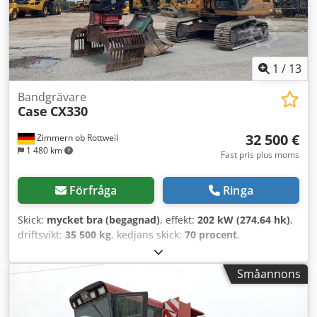
1
/
13
Bandgrävare
Case
CX330
32 500 €
Zimmern ob Rottweil
1 480 km
Fast pris plus moms
Förfråga
Ringa
Skick:
mycket bra (begagnad)
, effekt:
202 kW (274,64 hk)
,
driftsvikt:
35 500 kg
, kedjans skick:
70 procent
,
Tillverkningsår:
2006
, drifttimmar:
9 139 h
, Utrustning:
luftkonditionering
, CASE CX330 Tillverkningsår: 2006
Småannons
Drifttimmar: 9 139 timmar Sluten hytt Klimatanläggning
Radio Centraliserad smörjning Standardarm Armlängd:
3,30 m Fullständig hydraulik för (hammare, gripklo,