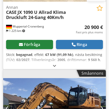
Annan
CASE
JX 1090 U Allrad Klima
Druckluft 24-Gang 40Km/h
20 900 €
Wuppertal-Cronenberg
1 225 km
Fast pris plus moms
Förfråga
Ringa
Skick:
begagnad
, effekt:
67 kW (91,09 hk)
, nästa besiktning
(TÜV):
02/2027
, Tillverkningsår:
2005
, drifttimmar:
9 560 h
,
Utrustning:
fyrhjulsdrift, hytt, luftkonditionering
, Tysk
traktor, nyligen i bruk. Andra ägaren, båda gånger statlig
Småannons
parkförvaltning: 2005–2017 och 2017–2026. Fyrhjulsdrift.
Fyrcylindrig turboladdad dieselmotor, 4485 cc och 91 hk.
Stort 24-växlat Hi-LO-växellåda, 4 växlar i 3 grupper, 2
powershift-steg samt lastväxlande fram/back. 40 km/h.
Tryckluftsbromssystem. Komforthytt med luftfjädrad
förarstol och klimatanläggning. Chedpfx Aoy Ean Sjirsa
Treväxlad bakre kraftuttag (540/750/1000 varv/min).