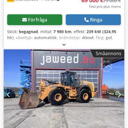
69 000 €
79 000 €
Fast pris plus moms
Förfråga
Ringa
Skick:
begagnad
, miltal:
7 980 km
, effekt:
239 kW (324,95
hk)
, växeltyp:
automatisk
, bränsletyp:
diesel
, färg:
gul
,
första registrering:
01/2013
, Tillverkningsår:
2013
,
Utrustning:
luftkonditionering
, = Fler alternativ och
Småannons
tillbehör = - Luftkonditionering - Radio - Servostyrning -
Solskyddslucka = Kommentarer = +++Vikt: 24 000 kg
km/h+++ +++4x4+++ +++Däck 26,5xR25 90%+++
+++Arbetsstrålkastare+++ +++Vibrationsdämpare+++
+++Differentialspärr framaxel+++ +++Skopa 3,6 m³+++
+++Våg+++ - Allmänt: - Motor: Case - Växellåda: Automat -
Totalt antal sittplatser: 1 - Säkerhet: - Backkamera -
Passagerarutrymme: - Klimatanläggning -
Munstycksventilation - Exteriör: - Servostyrning - Solskydd -
Förardörr - Audio, kommunikation, elektronik: - Radio -
Övrigt: Fordonsmått: längd 8,95 m; bredd 3 m; höjd 3,57 m
Däck: fram ca 70 %; bak ca 70 % Chjdoy Hu U Aspfx Airea -
Vårt interna fordonsnummer: 11092 - Med reservation för