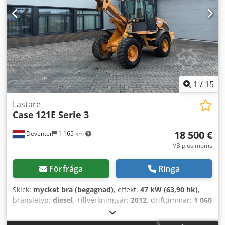
larvband kvar - Inklusive 3 skopor: 1300 mm, 450 mm och
2000 mm dikesskopor - Kan levereras med 2021 TOPCON
3D-SYSTEM som tillval
1
/
15
Lastare
Case
121E Serie 3
18 500 €
Deventer
1 165 km
VB plus moms
Förfråga
Ringa
Skick:
mycket bra (begagnad)
, effekt:
47 kW (63,90 hk)
,
bränsletyp:
diesel
, Tillverkningsår:
2012
, drifttimmar:
1 060
h
, = Ytterligare alternativ och tillbehör = - Styrning med två
pedaler - Sluten hytt = Anmärkningar = CASE 121E Serie 3 –