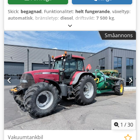
Skick:
begagnad
, Funktionalitet:
helt fungerande
, växeltyp:
automatisk
, bränsletyp:
diesel
, driftsvikt:
7 500 kg
,
axelkonfiguration:
4x2
, första registrering:
10/1977
,
Tillverkningsår:
1977
, Utrustning:
hydraulik
, Tekniskt i gott
Småannons
skick Csdpfxst S Idrs Aireha
1
/
30
Vakuumtankbil