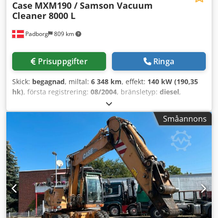
Case
MXM190 / Samson Vacuum
Cleaner 8000 L
Padborg
809 km
Prisuppgifter
Ringa
Skick:
begagnad
, miltal:
6 348 km
, effekt:
140 kW (190,35
hk)
, första registrering:
08/2004
, bränsletyp:
diesel
,
Tillverkningsår:
2004
, Tillverkare: Case Modell: MXM190 /
Samson Sugtank 8000 L Årsmodell: 2004 Skick: Bra
Småannons
Serienummer: ACM231045 Ref.nr: 8084
Registreringsdatum: Hk: 190 Drifttimmar: 6348 Växellåda:
Full Powershift 19+6 Csdpfeynq Dbjx Aireha Dieseltank: 1
Tankvolym: 400 L Radio: ? Luftfjädrad stol: ? Skivbroms: Våt
Däckdimensioner: 600/65R25 + 650/75R38 - 520/70R34
Mönsterdjup kvar: 60% 90% - 40% Verktygslåda: ?
Hydraulsystem: ? Tillverkare på tank: Samson
Tankkapacitet: 8000 L Högtryckspump: 2 x HPP
Högtryckskapacitet: 122 l/min - 130 bar Vakuumpump:
Samson Fjärrkontroll: ?