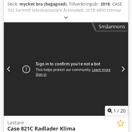
Skick:
mycket bra (begagnad)
, Tillverkningsår:
2018
, CASE
742 Farmlift teleskoplastare Årsmodell: 2018 4800 timmar
Räckvidd: 7 m Chodpfjw Nq Ngsx Airja Lyftkapacitet: 4,2 t
Effekt: 107 kW Bakre drag Joystick AC 4x4-drift Allt
Småannons
fungerar, inget glapp. Ny skopa
1
/
20
Lastare
Case
821C Radlader Klima