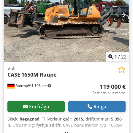
Schmedt PraForm 21-50 Bokpress Bokpress med spårfräs.
Tillverkad av Schmedt, Tyskland. Maskinen är i mycket gott
skick och redo för produktion. Tekniska specifikationer:
Max format: 420 x 520 x 100 mm Vikt: 220 kg Elanslutning:
230 V + tryckluft. Priset avser setet med båda maskinerna.
1
/
22
Vält
CASE
1650M Raupe
119 000 €
Bottrop
1 198 km
Fast pris plus moms
Förfråga
Ringa
Skick:
begagnad
, Tillverkningsår:
2015
, drifttimmar:
5 396
h
, Utrustning:
fyrhjulsdrift
, CASE bandtraktor Typ: 1650M
Egenvikt: 19 200 kg Effekt: 122 kW Drifttimmar: 5 396