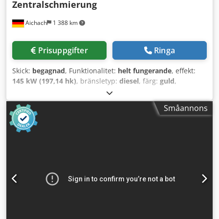
Zentralschmierung
Aichach
1 388 km
Prisuppgifter
Ringa
Skick:
begagnad
, Funktionalitet:
helt fungerande
, effekt:
145 kW (197,14 hk)
, bränsletyp:
diesel
, färg:
guld
,
driftsvikt:
18 000 kg
, Tillverkningsår:
2000
, drifttimmar:
8 000 h
, Utrustning:
centralt smörjsystem, hytt,
Småannons
luftkonditionering
, Case 821C hjullastare Årsmodell: 2000
8 000 h 145 kW ca 18 000 kg Luftkonditionering
Centralsmörjning Chsdpfx Aijy Uxt Sorea Däck 23,5R25