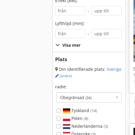
Effekt [kW]:
-
Lyfthöjd [mm]:
-
Visa mer
Plats
Din identifierade plats:
Sverige
(ändra)
radie:
Obegränsad
(34)
Tyskland
(14)
Takeuchi
Kubota Bx 2370
Kubota Bx 2350
Polen
(8)
Nederländerna
(5)
Österrike
(3)