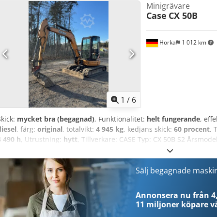
Minigrävare
Case
CX 50B
Horka
1 012 km
1
/
6
Skick:
mycket bra (begagnad)
, Funktionalitet:
helt fungerande
, eff
diesel
, färg:
original
, totalvikt:
4 945 kg
, kedjans skick:
60 procent
, 
4 490 h
, Utrustning:
hytt
, Tillverkare: CASE Typ: CX 50B S2 Årsmode
Timmar: 4490 Vikt: 4945 kg Motor: Yanmar 4TNV88-XYB Effekt: 31,
gummilarvbandsdrift Utrustning: snabbfäste, hydraulisk dikesskop
klar för drift. Med reservation för fel och mellanförsäljning.
Sälj begagnade maski
Annonsera nu från 4,
11 miljoner köpare
vä