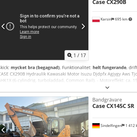
Case
CX290B
Karsin
695 km
1
/
17
Skick:
mycket bra (begagnad)
, Funktionalitet:
helt fungerande
, dri
CASE CX290B Hydraulik Kawasaki Motor Isuzu Djdpfx Agjygy Aws Tjck
6HK1X (6-cylindrig, turboladdad, Common Rail). - Motoreffekt: ca. 15
Driftsvikt: ca. 29 100 kg - 30 000 kg (beroende på utrustning). - Hy
(Kawasaki) som garanterar smidiga och samordnade rörelser. - Maxim
Bandgrävare
Maximal grävdjup: ca. 7,1 m. - Skopvolym: standard ca. 1,2 – 1,6 m³.
Case
CX145C SR
välskött maskin, regelbundet servad, mätaren är fullt fungerande o
modellen: - Hydrauliskt snabbfäste: Snabbt och effektivt byte av re
hydraulikledning: Maskinen är utrustad med extra uttag på bommen 
Förarkomfort: Rymlig hytt med utmärkt sikt och luftkonditionering. 
Sindelfingen
1 412
utformat för krävande terräng. - Elektronik: Styrsystem med flera ar