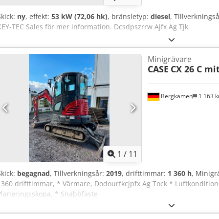
Skick:
ny
, effekt:
53 kW (72,06 hk)
, bränsletyp:
diesel
, Tillverknings
KEY-TEC Sales för mer information. Dcsdpszrrw Ajfx Ag Tjk
Minigrävare
CASE
CX 26 C mi
Bergkamen
1 163 
1
/
11
Skick:
begagnad
, Tillverkningsår:
2019
, drifttimmar:
1 360 h
, Minigr
1360 drifttimmar, * Värmare, Dodourfkcjpfx Ag Tock * Luftkondition
Planeringsskopa, * Snabbfäste