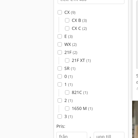
CX
(9)
CX B
(3)
CX C
(2)
E
(3)
WX
(2)
21F
(2)
21F XT
(1)
SR
(1)
0
(1)
1
(1)
821C
(1)
2
(1)
1650 M
(1)
3
(1)
Pris:
-