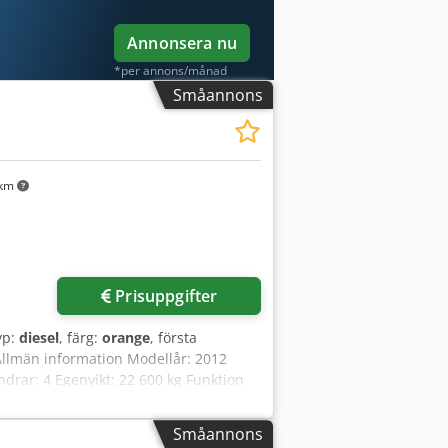
Annonsera nu
*per annons/månad
Småannons
 km
Prisuppgifter
yp:
diesel
, färg:
orange
, första
Allmän information Modellår: 2012
rar: 4 Egenvikt: 22 600 kg Funktion
t Optiskt skick: mycket gott Finansiell
mplett servicehistorik, omedelbart
Småannons
ve 3 skopor: 1300 mm, 450 mm och 2000