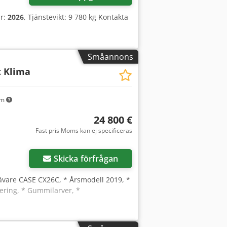
år:
2026
, Tjänstevikt: 9 780 kg Kontakta
Småannons
t Klima
km
24 800 €
Fast pris Moms kan ej specificeras
Skicka förfrågan
ävare CASE CX26C, * Årsmodell 2019, *
ering, * Gummilarver, *