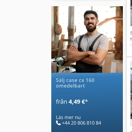
Sälj case cx 160
omedelbart
från
4,49 €
*
Läs mer nu
+44 20 806 810 84