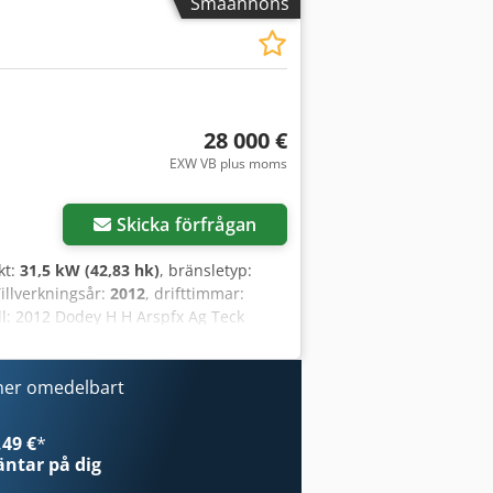
Småannons
28 000 €
EXW VB plus moms
Skicka förfrågan
ekt:
31,5 kW (42,83 hk)
, bränsletyp:
Tillverkningsår:
2012
, drifttimmar:
ll: 2012 Dodey H H Arspfx Ag Teck
5 kW Underrede: 400 mm
a, planeringsblad, radio Omedelbart
ner omedelbart
49 €
*
ntar på dig