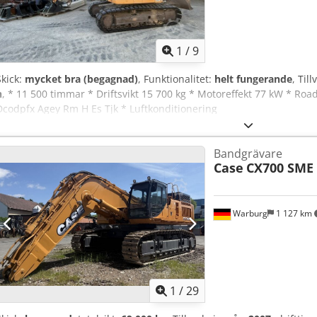
bränsleförbrukning. Skick: Maskinen syns på bilderna, band och und
provkörning på plats.
1
/
9
Skick:
mycket bra (begagnad)
, Funktionalitet:
helt fungerande
, Til
h
, * 11 500 timmar * Driftsvikt 15 700 kg * Motoreffekt 77 kW * Roa
Dcodpfx Agey Rm H Es Tjk * Luftkonditionering
Bandgrävare
Case
CX700 SME
Warburg
1 127 km
1
/
29