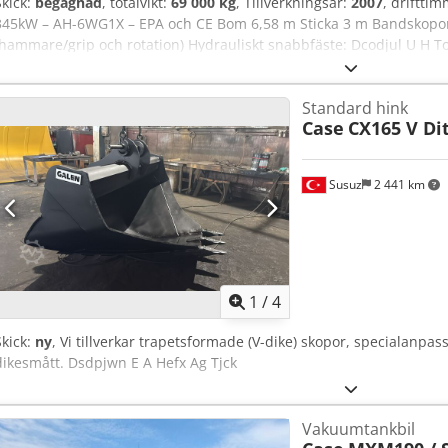
Skick:
begagnad
, totalvikt:
69 000 kg
, Tillverkningsår:
2007
, driftti
345kW – AH-6WG1X – EPA och CE Bom 6,58 m Sticka 3 m Bandskopor
(hammare/grip och rotation) Hydrauliskt snabbfäste: Dcodjul U H To
Lehnhoff HS80 Schaktkopa – 4,55 m³ SAE Transportvikt 69 ton Tran
med steg) Transporthöjd 4,37 m Maskinen har renoverats och repare
Standard hink
begäran Stor service utförd: alla oljor och filter bytta, inklusive 65
Case
CX165 V Di
2026: Motorn har fått 6 nya spridare (faktura vid begäran)
Susuz
2 441 km
1
/
4
Skick:
ny
, Vi tillverkar trapetsformade (V-dike) skopor, specialanpass
dikesmått. Dsdpjwn E A Hefx Ag Tjck
Vakuumtankbil