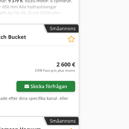
mmar:
9 379 h
, Isuzu-motor: 6 cylindrar,
 650 mm Alla hydraulslangar
pfx Ag Tjk OIL Quick OQ90 eller
sportbredd 3,93 m Arbetsbredd (4,14 m
rats i vår verkstad Rapport på
Småannons
0 liter hydraulolja. CASE Tyskland mars
tch Bucket
2 600 €
EXW Fast pris plus moms
Skicka förfrågan
ade efter dina specifika kanal- eller
Småannons