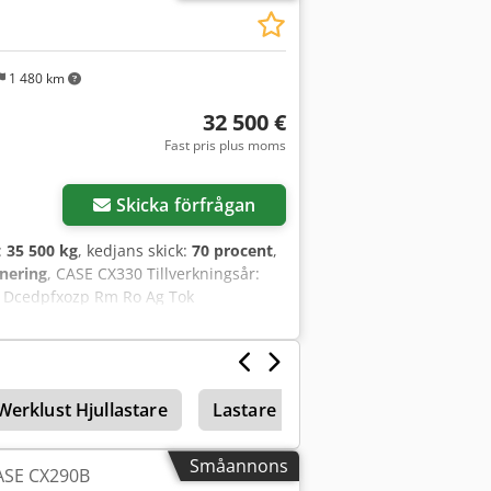
tillval
1 480 km
32 500 €
Fast pris plus moms
Skicka förfrågan
t:
35 500 kg
, kedjans skick:
70 procent
,
onering
, CASE CX330 Tillverkningsår:
o Dcedpfxozp Rm Ro Ag Tok
 hydraulik för (hammare, gripklo,
lo – fungerar, men behöver repareras
tor med 202 kW CE-märkning
Werklust Hjullastare
Lastare
Småannons
ASE CX290B