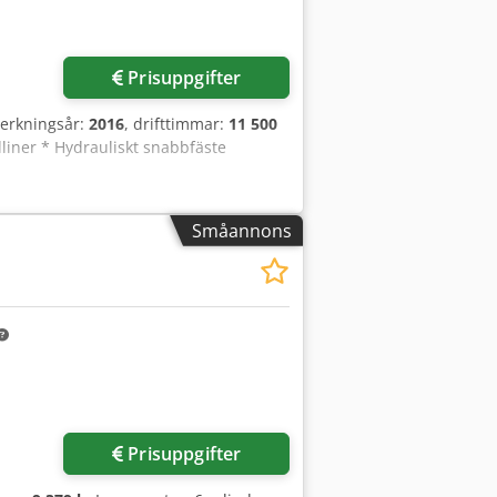
errede i gott skick. Redo för
Prisuppgifter
lverkningsår:
2016
, drifttimmar:
11 500
dliner * Hydrauliskt snabbfäste
Småannons
Prisuppgifter