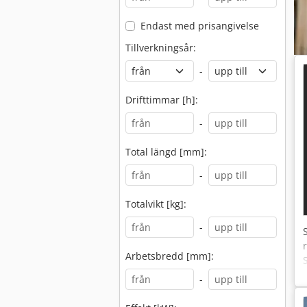
Endast med prisangivelse
Tillverkningsår:
-
Drifttimmar [h]:
-
Total längd [mm]:
-
Totalvikt [kg]:
-
Arbetsbredd [mm]:
-