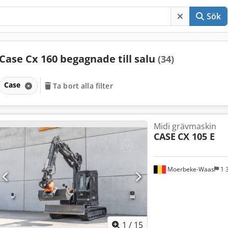
Sök
Case Cx 160 begagnade till salu
(34)
Case
Ta bort alla filter
Midi grävmaskin
CASE
CX 105 E
Moerbeke-Waas
1 
1
/
15