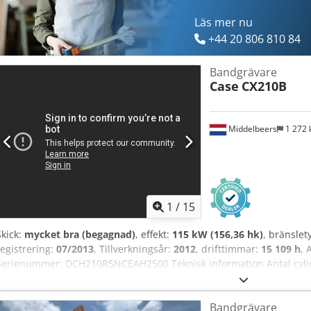
Läs mer nu
+44 20 806 810 84
Bandgrävare
Case
CX210B
Middelbeers
1 272
1
/
15
Skick:
mycket bra (begagnad)
, effekt:
115 kW (156,36 hk)
, bränslet
registrering:
07/2013
, Tillverkningsår:
2012
, drifttimmar:
15 109 h
, 
Serienummer: DCH210R5NCEAH2500 Teknisk information Antal cylind
Arbetsbredd: 300 cm CE-märkning: ja Skick Tekniskt skick: mycket got
information Pris: På förfrågan Garanti Garanti: Från första hand, ko
Bandgrävare
bruksklar! Dsdjy En Ndspfx Ag Tock - 80 % larvband kvar - Inklusi