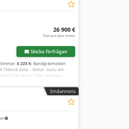
26 900 €
Fast pris plus moms
Skicka förfrågan
fttimmar:
6 223 h
, Bandgrävmaskin
 Teknisk data: - Motor: Isuzu AH-
4 kW (209 hk) vid 1800 varv/min. -
drauliksystem: Variabla kolvpumpar
al grävräckvidd: ca. 10,5 – 10,7 m. -
Småannons
 - Drifttimmar: Original 6223 mth –
ch lättläst. Fördelar med CX290B-
dskap utan att lämna hytten. - Komplett
för t.ex. hammare, sax eller grip. -
- Hållbarhet: Heavy Duty-chassi
 km
betslägen (H, S, E) för optimerad