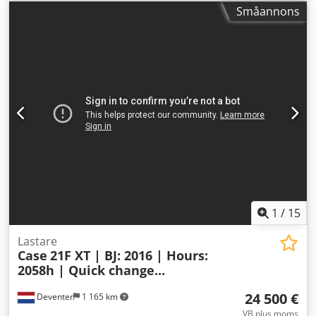
Typgodkännandenummer: N211 Motortillverkare: Case
Småannons
Motoreffekt: 105 kW Drifttimmar: 7940 timmar Maximal
tillåten totalvikt: 18 000 kg Transportlängd: 8,19 m
Transportbredd: 1,91 m Transporthöjd: 2,89 m Färg: Gul -
Styrning med joystick - Planingssköld - Kamera
Codpfezripcex Agxjrf Vi hjälper dig gärna även med
finansiering/leasing genom våra samarbetspartners. Alla
uppgifter utan garanti. Med reservation för fel och
mellanförsäljning.
1
/
15
Lastare
Case
21F XT | BJ: 2016 | Hours:
2058h | Quick change...
24 500 €
Deventer
1 165 km
VB plus moms