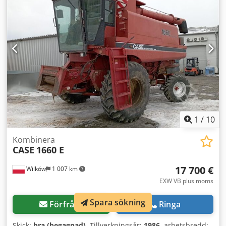
cylindrar: 6 Slagvolym: 7 480 cm³ Vridmomentsökning: 51,3
Fyrhjulsdrift
1
/
10
Kombinera
CASE
1660 E
17 700 €
Wilków
1 007 km
EXW VB plus moms
Spara sökning
Förfråga
Ringa
Skick:
bra (begagnad)
, Tillverkningsår:
1986
, arbetsbredd: