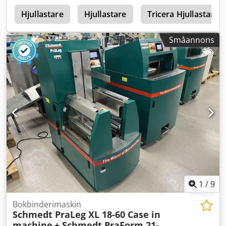
0
Hjullastare
Hjullastare
Tricera Hjullastare
Småannons
1
/
9
Bokbinderimaskin
Schmedt PraLeg XL 18-60 Case in
machine
+ Schmedt PraForm 21-