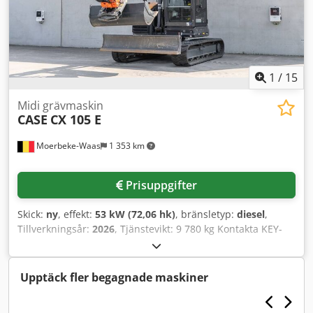
1
/
15
Midi grävmaskin
CASE
CX 105 E
Moerbeke-Waas
1 353 km
Prisuppgifter
Skick:
ny
, effekt:
53 kW (72,06 hk)
, bränsletyp:
diesel
,
Tillverkningsår:
2026
, Tjänstevikt: 9 780 kg Kontakta KEY-
TEC Sales för mer information. Csdpfxezrrw Aj Agxerf
Upptäck fler begagnade maskiner