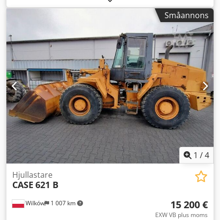
Luftkonditionering, * Gummilarver, * Planeringsskopa, *
Småannons
Snabbfäste
1
/
4
Hjullastare
CASE
621 B
15 200 €
Wilków
1 007 km
EXW VB plus moms