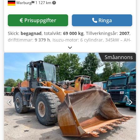
Warburg
1 127 km
Prisuppgifter
Ringa
Skick:
begagnad
, totalvikt:
69 000 kg
, Tillverkningsår:
2007
,
drifttimmar:
9 379 h
, Isuzu-motor: 6 cylindrar, 345kW – AH-
6WG1X – EPA och CE Bom 6,58 m Sticka 3 m Bandskopor
650 mm Alla hydraulslangar (hammare/grip och rotation)
Småannons
Hydrauliskt snabbfäste: OIL Quick OQ90 eller Lehnhoff
HS80 Schaktkopa – 4,55 m³ SAE Transportvikt 69 ton
Transportbredd 3,93 m Arbetsbredd (4,14 m med steg)
Transporthöjd 4,37 m Codpfx Agjul U H Toxerf Maskinen
har renoverats och reparerats i vår verkstad Rapport på
begäran Stor service utförd: alla oljor och filter bytta,
inklusive 650 liter hydraulolja. CASE Tyskland mars 2026:
Motorn har fått 6 nya spridare (faktura vid begäran)