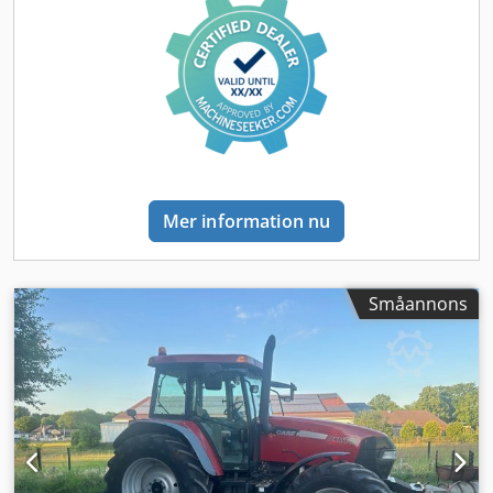
användning. Egenskaper: * Tillverkningsår: 2012 * Endast
1 060 driftstimmar * Gott tekniskt och visuellt skick *
Omedelbart redo för användning För ytterligare
information eller för att boka en visning, vänligen kontakta
oss. Crjdpszrd Uaofx Agxjf = Ytterligare information =
Tillverkningsår: 2012 Tjänstevikt: 5 800 kg Lastkapacitet: 1
540 kg Totalvikt: 7 340 kg Tekniskt skick: mycket bra Visuellt
skick: mycket bra Serienummer: FNH121ESNCHP00140
Kontakta Gerrit Haverhoek för ytterligare information.
Mer information nu
Småannons