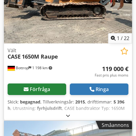
1
/
22
Vält
CASE
1650M Raupe
119 000 €
Bottrop
1 198 km
Fast pris plus moms
Förfråga
Ringa
Skick:
begagnad
, Tillverkningsår:
2015
, drifttimmar:
5 396
h
, Utrustning:
fyrhjulsdrift
, CASE bandtraktor Typ: 1650M
Egenvikt: 19 200 kg Effekt: 122 kW Drifttimmar: 5 396
Utrustning: - Sätesvärme - Luftkonditionering - Radio -
Småannons
Bakre rivare med 3 tänder Codpfezhyrmox Agxerf - Främre
hyttskydd och galler - Schaktblad (hydrauliskt fällbart) Vi