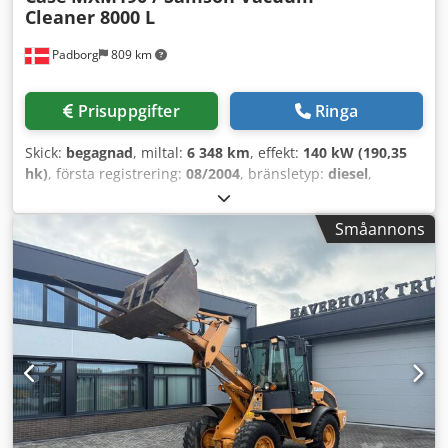
Cleaner 8000 L
Padborg
809 km
Prisuppgifter
Ringa
Skick:
begagnad
, miltal:
6 348 km
, effekt:
140 kW (190,35
hk)
, första registrering:
08/2004
, bränsletyp:
diesel
,
Tillverkningsår:
2004
, Tillverkare: Case Modell: MXM190 /
Samson Sugtank 8000 L Årsmodell: 2004 Skick: Bra
Småannons
Serienummer: ACM231045 Crjdpfx Ageynq Dboxef Ref.nr:
8084 Registreringsdatum: Hk: 190 Drifttimmar: 6348
Växellåda: Full Powershift 19+6 Dieseltank: 1 Tankvolym:
400 L Radio: ? Luftfjädrad stol: ? Skivbroms: Våt
Däckdimensioner: 600/65R25 + 650/75R38 - 520/70R34
Mönsterdjup kvar: 60% 90% - 40% Verktygslåda: ?
Hydraulsystem: ? Tillverkare på tank: Samson
Tankkapacitet: 8000 L Högtryckspump: 2 x HPP
Högtryckskapacitet: 122 l/min - 130 bar Vakuumpump:
Samson Fjärrkontroll: ?