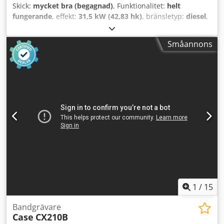
Skick:
mycket bra (begagnad)
, Funktionalitet:
helt
fungerande
, effekt:
31,5 kW (42,83 hk)
, bränsletyp:
diesel
,
färg:
original
, totalvikt:
4 945 kg
, kedjans skick:
60 procent
,
Tillverkningsår:
2012
, drifttimmar:
4 490 h
, Utrustning:
Småannons
hytt
, Tillverkare: CASE Typ: CX 50B S2 Årsmodell: 2012
Timmar: 4490 Vikt: 4945 kg Motor: Yanmar 4TNV88-XYB
Effekt: 31,5 kW Underrede: 400 mm gummilarvbandsdrift
Utrustning: snabbfäste, hydraulisk dikesskopa,
planeringsblad, radio Omedelbart klar för drift. Credoy H H
Arspfx Agxof Med reservation för fel och mellanförsäljning.
1
/
15
Bandgrävare
Case
CX210B