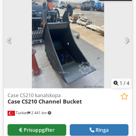
1
/
4
Case CS210 kanalskopa
Case
CS210 Channel Bucket
Turkiet
2 441 km
Prisuppgifter
Ringa