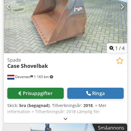
1
/
4
Spade
Case
Shovelbak
Deventer
1 165 km
Prisuppgifter
Ringa
Skick:
bra (begagnad)
, Tillverkningsår:
2018
, = Mer
information = Tillverkningsår: 2018 Lämplig för:
Byggmaskiner Snabbytessystem: Ja Credpfx Agowwtg Ssxjf
Tekniskt skick: bra Optiskt skick: bra Kontakta Gerrit
Småannons
Haverhoek för mer information.