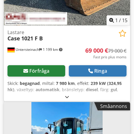
1
/
15
Lastare
Case
1021 F B
69 000 €
Untersteinach
1 199 km
79 000 €
Fast pris plus moms
Förfråga
Ringa
Skick:
begagnad
, miltal:
7 980 km
, effekt:
239 kW (324,95
hk)
, växeltyp:
automatisk
, bränsletyp:
diesel
, färg:
gul
,
första registrering:
01/2013
, Tillverkningsår:
2013
,
Utrustning:
luftkonditionering
, = Fler alternativ och
Småannons
tillbehör = - Luftkonditionering - Radio - Servostyrning -
Solskyddslucka = Kommentarer = Crsdoy Hu U Aepfx Agxjf
+++Vikt: 24 000 kg km/h+++ +++4x4+++ +++Däck 26,5xR25
90%+++ +++Arbetsstrålkastare+++
+++Vibrationsdämpare+++ +++Differentialspärr