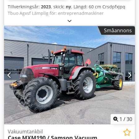
Tillverkningsår:
2023
, skick:
ny
, Längd: 60 cm Crsdpfxjpq
Tbuo Agxsf Lämplig för: entreprenadmaskiner
Lastutrymme: 500 l Garanti: 6 månader
Småannons
1
/
30
Vakuumtankbil
Case
MXM190 / Samson Vacuum