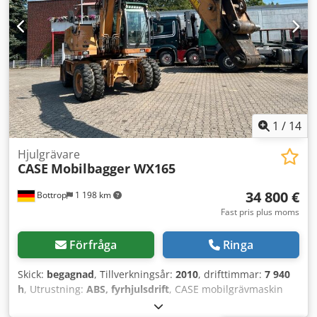
Agoziwnbexof Arbetsbredd: ca 600 mm Justerbart valstryck
Stabil gjutjärnskonstruktion Elektrisk drift Arbetsbord
Skick: begagnad Användningsområden: produktion av
inbundna böcker, bokbinderier, tryckerier, grafiska företag,
produktion av album, kataloger och omslag.
1
/
14
Hjulgrävare
CASE
Mobilbagger WX165
34 800 €
Bottrop
1 198 km
Fast pris plus moms
Förfråga
Ringa
Skick:
begagnad
, Tillverkningsår:
2010
, drifttimmar:
7 940
h
, Utrustning:
ABS, fyrhjulsdrift
, CASE mobilgrävmaskin
Typ: WX165 (hydraulisk grävmaskin)