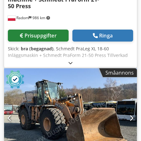
50 Press
Radom
986 km
Prisuppgifter
Ringa
Skick:
bra (begagnad)
, Schmedt PraLeg XL 18-60
Inläggsmaskin + Schmedt PraForm 21-50 Press Tillverkad
2022. Schmedt PraLeg XL 18-60 Bokupphängare Maskinen
är i gott skick och klar för drift. Maskinen hänger in en
Småannons
bokblock i ett förberett hårdband. Två limverk, steglös
justering av limtjockleken. Format: Blockhöjd: 80 – 450 mm
Blockbredd: 110 – 450 mm Blocktjocklek: 2 – 80 mm
Kapacitet: ca 200 – 300 st/h Elanslutning: 230V Vikt: 300 kg
Tillverkad i Tyskland. Schmedt PraForm 21-50 Bokpress
Bokpress med spårfräs. Crjdpozdazbefx Agxof Tillverkad av
Schmedt, Tyskland. Maskinen är i mycket gott skick och
redo för produktion. Tekniska specifikationer: Max format:
420 x 520 x 100 mm Vikt: 220 kg Elanslutning: 230 V +
tryckluft. Priset avser setet med båda maskinerna.