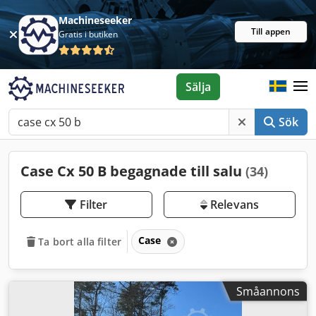
Machineseeker
Till appen
Gratis i butiken
Sälja
Sök
Case Cx 50 B begagnade till salu
(34)
Filter
Relevans
Case
Ta bort alla filter
Småannons