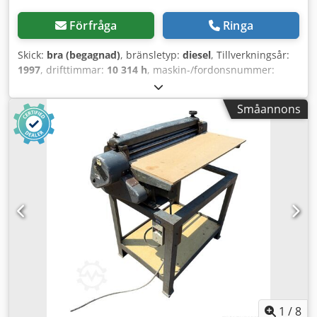
Förfråga
Ringa
Skick:
bra (begagnad)
, bränsletyp:
diesel
, Tillverkningsår:
1997
, drifttimmar:
10 314 h
, maskin-/fordonsnummer:
JEE0055599
, Grävlastare CASE 621 B nr JEE0055599
Årsmodell: 1997 Crsdpfx Agsvxh R Aoxsf Effekt: 93 kW
Småannons
Drifttimmar: 10 314
1
/
8