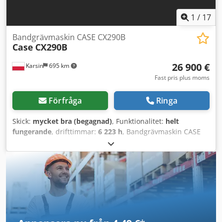
1
/
17
Bandgrävmaskin CASE CX290B
Case
CX290B
26 900 €
Karsin
695 km
Fast pris plus moms
Förfråga
Ringa
Skick:
mycket bra (begagnad)
, Funktionalitet:
helt
fungerande
, drifttimmar:
6 223 h
, Bandgrävmaskin CASE
CX290B Hydraulik Kawasaki Motor Isuzu Teknisk data: -
Motor: Isuzu AH-6HK1X (6-cylindrig, turboladdad, Common
Rail). - Motoreffekt: ca. 154 kW (209 hk) vid 1800 varv/min. -
Driftsvikt: ca. 29 100 kg - 30 000 kg (beroende på
utrustning). - Hydrauliksystem: Variabla kolvpumpar
(Kawasaki) som garanterar smidiga och samordnade
rörelser. - Maximal grävräckvidd: ca. 10,5 – 10,7 m. -
Maximal grävdjup: ca. 7,1 m. - Skopvolym: standard ca. 1,2