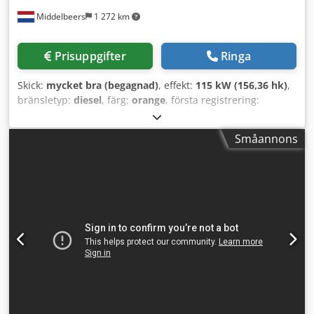
Middelbeers
1 272 km
Prisuppgifter
Ringa
Skick:
mycket bra (begagnad)
, effekt:
115 kW (156,36 hk)
,
bränsletyp:
diesel
, färg:
orange
, första registrering:
07/2013
, Tillverkningsår:
2012
, drifttimmar:
15 109 h
,
Allmän information Csdpey En Ndjfx Agxorf Modellår: 2012
Småannons
Serienummer: DCH210R5NCEAH2500 Teknisk information
Antal cylindrar: 4 Egenvikt: 22 600 kg Funktion
Arbetsbredd: 300 cm CE-märkning: ja Skick Tekniskt skick:
mycket gott Optiskt skick: mycket gott Finansiell
information Pris: På förfrågan Garanti Garanti: Från första
hand, komplett servicehistorik, omedelbart bruksklar! - 80
% larvband kvar - Inklusive 3 skopor: 1300 mm, 450 mm
och 2000 mm dikesskopor - Kan levereras med 2021
TOPCON 3D-SYSTEM som tillval