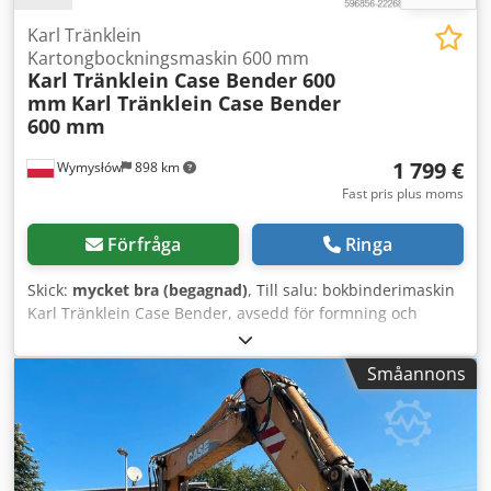
Karl Tränklein
Kartongbockningsmaskin 600 mm
Karl Tränklein Case Bender 600
mm
Karl Tränklein Case Bender
600 mm
1 799 €
Wymysłów
898 km
Fast pris plus moms
Förfråga
Ringa
Skick:
mycket bra (begagnad)
, Till salu: bokbinderimaskin
Karl Tränklein Case Bender, avsedd för formning och
bockning av bokryggar för inbundna böcker. Enheten ger
omslagen rätt radie för att passa perfekt till bokblocket.
Småannons
Maskinen är utrustad med justerbara valsar för att
anpassas till olika tjocklekar på omslagen. Den robusta
gjutjärnskonstruktionen säkerställer hög precision och
långvarig hållbarhet. Tekniska data: Tillverkare: Karl
Tränklein Typ: Case Bender / ryggformningsmaskin Crjdpfx