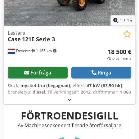
1
/
15
Lastare
Case
121E Serie 3
18 500 €
Deventer
1 165 km
VB plus moms
Förfråga
Ringa
Skick:
mycket bra (begagnad)
, effekt:
47 kW (63,90 hk)
,
bränsletyp:
diesel
, Tillverkningsår:
2012
, drifttimmar:
1 060
h
, = Ytterligare alternativ och tillbehör = - Styrning med två
pedaler - Sluten hytt = Anmärkningar = CASE 121E Serie 3 –
Tillverkningsår 2012 – 1 060 driftstimmar CASE 121E Serie
FÖRTROENDESIGILL
3 hjullastare, tillverkningsår 2012. Maskinen är i gott skick
och har endast 1 060 driftstimmar. Maskinen är i gott
Av Machineseeker certifierade återförsäljare
tekniskt och visuellt skick. Den är lämplig för en mängd
olika användningsområden och är omedelbart redo för