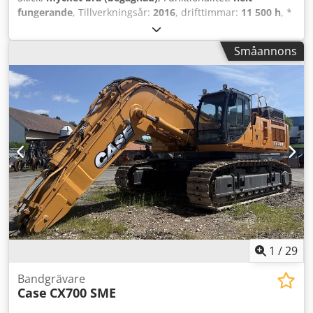
fungerande
, Tillverkningsår:
2016
, drifttimmar:
11 500 h
, *
11 500 timmar * Driftsvikt 15 700 kg * Motoreffekt 77 kW *
Roadliner * Hydrauliskt snabbfäste Cedpfsy Rm H Eox
Småannons
Agxorf * Luftkonditionering
1
/
29
Bandgrävare
Case
CX700 SME