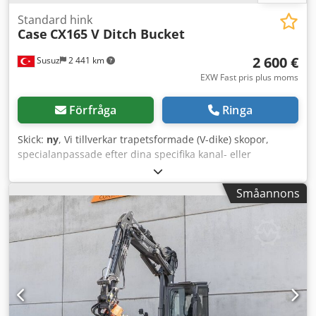
Standard hink
Case
CX165 V Ditch Bucket
2 600 €
Susuz
2 441 km
EXW Fast pris plus moms
Förfråga
Ringa
Skick:
ny
, Vi tillverkar trapetsformade (V-dike) skopor,
specialanpassade efter dina specifika kanal- eller
dikesmått. Credpfjwn E A Hox Agxef
Småannons