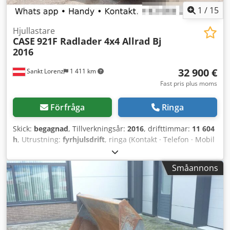
1
/
15
Hjullastare
CASE
921F Radlader 4x4 Allrad Bj
2016
32 900 €
Sankt Lorenz
1 411 km
Fast pris plus moms
Förfråga
Ringa
Skick:
begagnad
, Tillverkningsår:
2016
, drifttimmar:
11 604
h
, Utrustning:
fyrhjulsdrift
, ringa (Kontakt · Telefon · Mobil
· WhatsApp) * Case 921F hjullastare 4x4 fyrhjulsdrift *
Värme / luftkonditionering * Tillverkningsår: 2016 *
Småannons
Chassinummer: FNH921F1NGHE12139 * Effekt: 190 kW *
Egenvikt: 19 680 kg * Totalvikt: 21 600 kg Crjdekq Amfspfx
Agxjf * Timmar: 11 604 * 3 stycken finns tillgängliga * Pris
på förfrågan * Alla uppgifter utan garanti