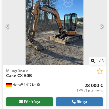
1
/
6
Minigrävare
Case
CX 50B
28 000 €
Horka
1 012 km
EXW VB plus moms
Förfråga
Ringa