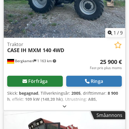
1
/
9
Traktor
CASE
IH MXM 140 4WD
25 900 €
Bergkamen
1 163 km
Fast pris plus moms
Förfråga
Ringa
Skick:
begagnad
, Tillverkningsår:
2005
, drifttimmar:
8 900
h
, effekt:
109 kW (148,20 hk)
, Utrustning:
ABS,
fyrhjulsdrift, hytt, luftkonditionering
, Egenvikt: 5 868 kg
Längd: 4 692 mm Bredd: 2 507 mm Crsdpfewlmt Iex Agxjf
Småannons
Höjd: 2 997 mm Hjulbas: 2 723 mm Nominell effekt: 105,9
kW, 144 hk Nominellt varvtal: 2 200 varv/min Antal