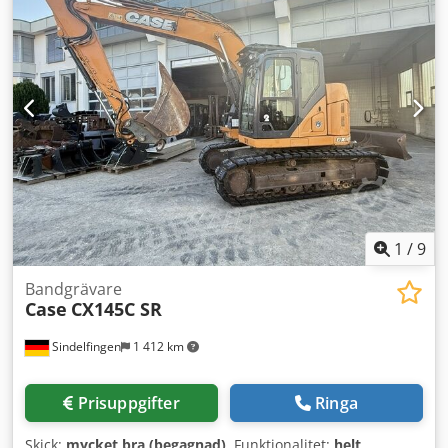
hjälper dig gärna även med finansiering/leasing
tillsammans med våra partners. Alla uppgifter utan
garanti. Reservation för fel och mellanförsäljning.
1
/
9
Bandgrävare
Case
CX145C SR
Sindelfingen
1 412 km
Prisuppgifter
Ringa
Skick:
mycket bra (begagnad)
, Funktionalitet:
helt