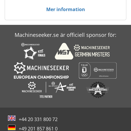
Case Ih Mx 285
Mer information
Case Ih Mxm 130
Case Ih Puma 180
Machineseeker.se är officiell sponsor för:
Case Ih Puma 225 Cvx
Case-Ih Maxxum
+44 20 331 800 72
+49 201 857 861 0