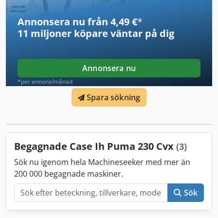
Annonsera nu från 4,49 €
*
11 miljoner köpare
väntar på dig
Annonsera nu
*per annons/månad
Spara sökning
Begagnade Case Ih Puma 230 Cvx
(3)
Sök nu igenom hela Machineseeker med mer än
200 000 begagnade maskiner.
Sök