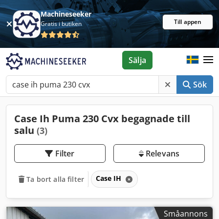
Machineseeker
Till appen
Gratis i butiken
Sälja
Sök
Case Ih Puma 230 Cvx begagnade till
salu
(3)
Filter
Relevans
Case IH
Ta bort alla filter
Småannons