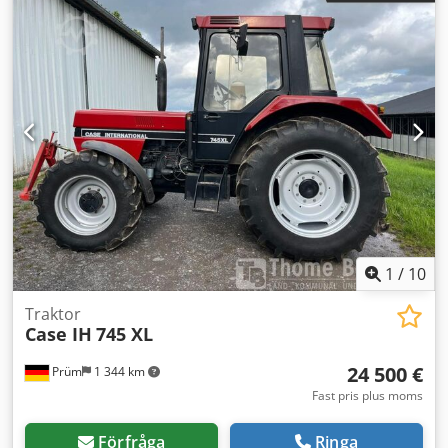
1
/
10
Traktor
Case IH
745 XL
24 500 €
Prüm
1 344 km
Fast pris plus moms
Förfråga
Ringa