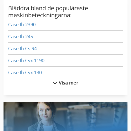
Bläddra bland de populäraste
maskinbeteckningarna:
Case Ih 2390
Case Ih 245
Case Ih Cs 94
Case Ih Cvx 1190
Case Ih Cvx 130
Visa mer
Case Ih Cvx 170
Case Ih Cvx 195
Case Ih Cx 80
Case Ih Jx 1090 U