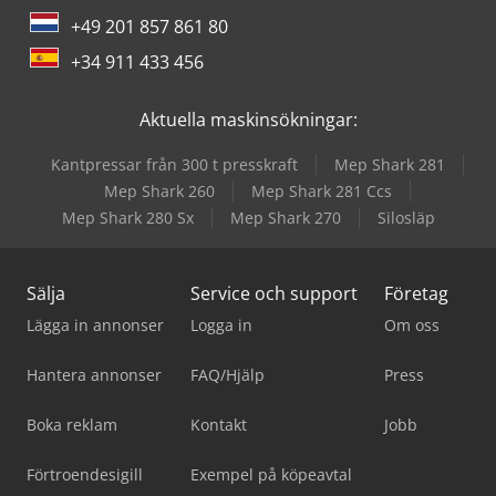
+49 201 857 861 80
+34 911 433 456
Aktuella maskinsökningar:
Kantpressar från 300 t presskraft
Mep Shark 281
Mep Shark 260
Mep Shark 281 Ccs
Mep Shark 280 Sx
Mep Shark 270
Silosläp
Sälja
Service och support
Företag
Lägga in annonser
Logga in
Om oss
Hantera annonser
FAQ/Hjälp
Press
Boka reklam
Kontakt
Jobb
Förtroendesigill
Exempel på köpeavtal