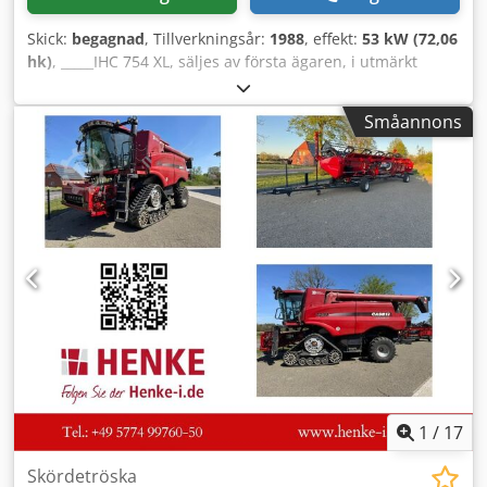
Skick:
begagnad
, Tillverkningsår:
1988
, effekt:
53 kW (72,06
hk)
, _____IHC 754 XL, säljes av första ägaren, i utmärkt
skick. Drifttimmar: ca 8 600. Tillverkningsår: 1988. Frontlyft,
frontkraftuttag, 30 km/h-växellåda. Pris: 24 500,00 euro,
Småannons
exklusive moms. Förvaringsplats: anges ej. Cjdpfx
Aszdmutecysrf
1
/
17
Skördetröska