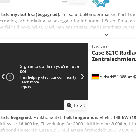
Skick:
mycket bra (begagnad)
, Till salu: bokbinderimaskin Karl Tr
formning och bockning av bokryggar för inbundna böcker. Enheten g
perfekt till bokblocket. Maskinen är utrustad med justerbara valsar f
omslagen. Den robusta gjutjärnskonstruktionen säkerställer hög pre
Tekniska data: Tillverkare: Karl Tränklein Typ: Case Bender / rygg
Lastare
mm Justerbart valstryck Stabil gjutjärnskonstruktion Elektrisk drift
Case
821C Radla
Användningsområden: Codpfx Aijziwnbogoha produktion av inbundna
Zentralschmier
grafiska företag, produktion av album, kataloger och omslag.
Aichach
1 388 km
1
/
20
Skick:
begagnad
, Funktionalitet:
helt fungerande
, effekt:
145 kW (19
driftsvikt:
18 000 kg
, Tillverkningsår:
2000
, drifttimmar:
8 000 h
, Ut
luftkonditionering
, Case 821C hjullastare Årsmodell: 2000 8 000 h 