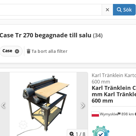
Sök
Case Tr 270 begagnade till salu
(34)
Case
Ta bort alla filter
Karl Tränklein Kar
600 mm
Karl Tränklein 
mm
Karl Tränkl
600 mm
Wymysłów
898 km
1
/
8