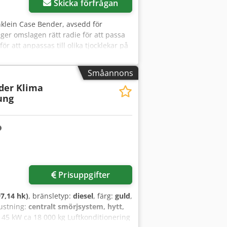
Skicka förfrågan
änklein Case Bender, avsedd för
er omslagen rätt radie för att passa
ör att anpassas till olika tjocklekar på
cision och långvarig hållbarhet.
formningsmaskin Arbetsbredd: ca 600
Småannons
 Arbetsbord Skick: begagnad
der Klima
 böcker, bokbinderier, tryckerier,
ung
Prisuppgifter
7,14 hk)
, bränsletyp:
diesel
, färg:
guld
,
rustning:
centralt smörjsystem, hytt,
145 kW ca 18 000 kg Luftkonditionering