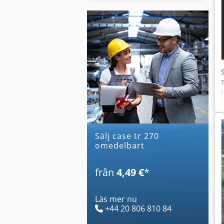
Sälj case tr 270
omedelbart
från
4,49 €
*
Läs mer nu
+44 20 806 810 84