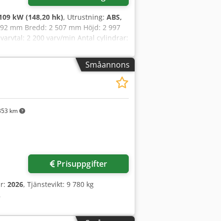
terligare information.
109 kW (148,20 hk)
, Utrustning:
ABS,
4 692 mm Bredd: 2 507 mm Höjd: 2 997
arvtal: 2 200 varv/min Antal cylindrar:
1,3 Fyrhjulsdrift
Småannons
353 km
Prisuppgifter
år:
2026
, Tjänstevikt: 9 780 kg
.