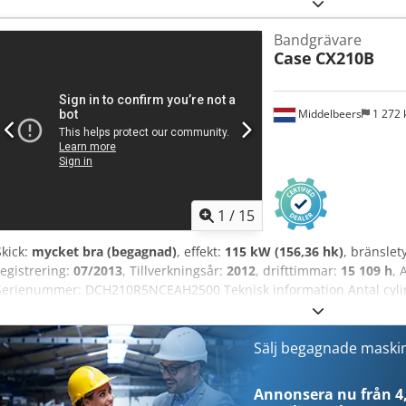
Centralsmörjning Chodpfx Aijy Uxt Sogoa Däck 23,5R25
Bandgrävare
Case
CX210B
Middelbeers
1 272
1
/
15
Skick:
mycket bra (begagnad)
, effekt:
115 kW (156,36 hk)
, bränslet
registrering:
07/2013
, Tillverkningsår:
2012
, drifttimmar:
15 109 h
, 
Serienummer: DCH210R5NCEAH2500 Teknisk information Antal cylind
En Ndjigeha Funktion Arbetsbredd: 300 cm CE-märkning: ja Skick Tekn
mycket gott Finansiell information Pris: På förfrågan Garanti Garant
servicehistorik, omedelbart bruksklar! - 80 % larvband kvar - Inkl
Sälj begagnade maski
2000 mm dikesskopor - Kan levereras med 2021 TOPCON 3D-SYSTEM
Annonsera nu från 4,