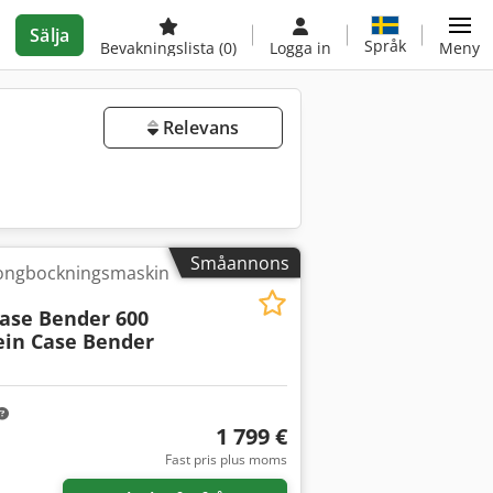
Sälja
Språk
Bevakningslista
(0)
Logga in
Meny
Relevans
Småannons
tongbockningsmaskin
Case Bender 600
ein Case Bender
1 799 €
Fast pris plus moms