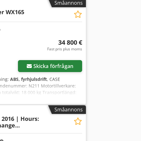
rmation. Chsdpjzrd Uajfx Aigja
Småannons
er WX165
34 800 €
Fast pris plus moms
Skicka förfrågan
ning:
ABS, fyrhjulsdrift
, CASE
ndenummer: N211 Motortillverkare:
totalvikt: 18 000 kg Transportlängd:
rning med joystick - Planingssköld -
iering/leasing genom våra
Småannons
 fel och mellanförsäljning.
: 2016 | Hours:
ange...