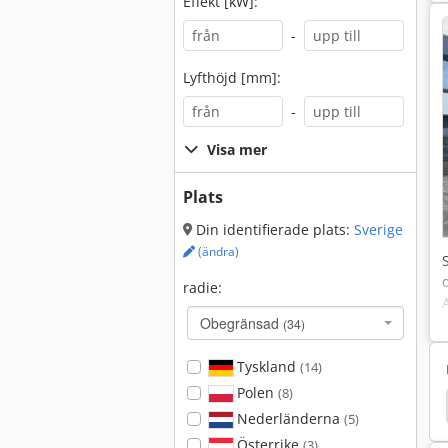
Effekt [kW]:
-
Lyfthöjd [mm]:
-
Visa mer
Plats
Din identifierade plats:
Sverige
(ändra)
radie:
Obegränsad
(34)
Tyskland
(14)
Polen
(8)
a Grävmaskiner
Grävmaskin Hinkar
Hyundai
Nederländerna
(5)
Österrike
(3)