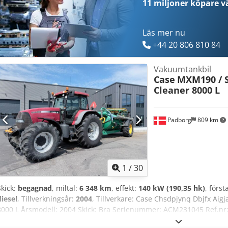
11 miljoner köpare
vä
Läs mer nu
+44 20 806 810 84
Vakuumtankbil
Case
MXM190 / 
Cleaner 8000 L
Padborg
809 km
1
/
30
Skick:
begagnad
, miltal:
6 348 km
, effekt:
140 kW (190,35 hk)
, först
diesel
, Tillverkningsår:
2004
, Tillverkare: Case Chsdpjynq Dbjfx Ai
8000 L Årsmodell: 2004 Skick: Bra Serienummer: ACM231045 Ref.nr:
Drifttimmar: 6348 Växellåda: Full Powershift 19+6 Dieseltank: 1 Tankv