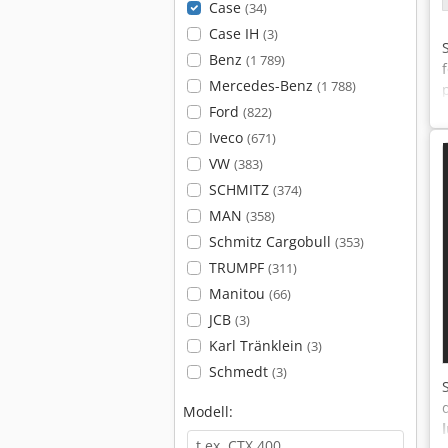
Case
(34)
Case IH
(3)
Benz
(1 789)
Mercedes-Benz
(1 788)
Ford
(822)
Iveco
(671)
VW
(383)
SCHMITZ
(374)
MAN
(358)
Schmitz Cargobull
(353)
TRUMPF
(311)
Manitou
(66)
JCB
(3)
Karl Tränklein
(3)
Schmedt
(3)
Modell: