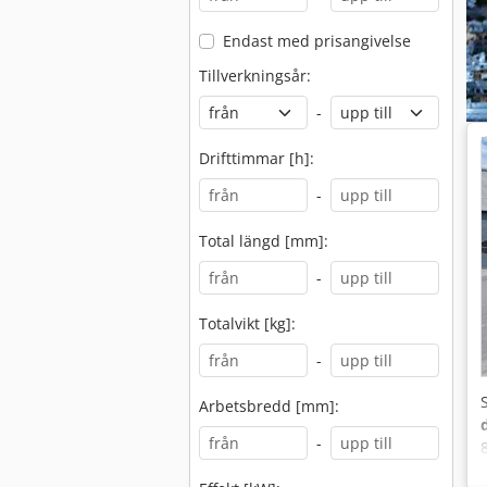
Endast med prisangivelse
Tillverkningsår:
-
Drifttimmar [h]:
-
Total längd [mm]:
-
Totalvikt [kg]:
-
Arbetsbredd [mm]:
-