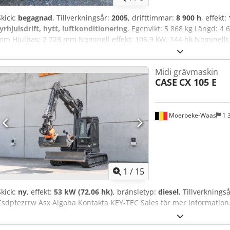
Serienummer: FNH021FSNGHP00509 Kontakta Gerrit Haverhoek för yt
Skick:
begagnad
, Tillverkningsår:
2005
, drifttimmar:
8 900 h
, effekt:
fyrhjulsdrift, hytt, luftkonditionering
, Egenvikt: 5 868 kg Längd: 
mm Hjulbas: 2 723 mm Nominell effekt: 105,9 kW, 144 hk Nominellt v
6 Slagvolym: 7 480 cm³ Chodpfewlmt Isx Aigsa Vridmomentsökning: 5
Midi grävmaskin
CASE
CX 105 E
Moerbeke-Waas
1 
1
/
15
Skick:
ny
, effekt:
53 kW (72,06 hk)
, bränsletyp:
diesel
, Tillverknings
Csdpfezrrw Asx Aigoha Kontakta KEY-TEC Sales för mer information