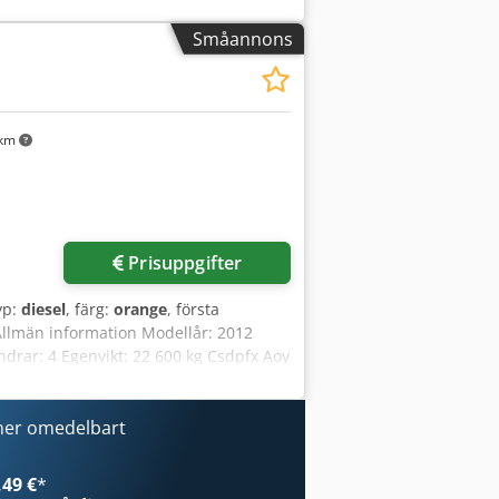
Småannons
 km
Prisuppgifter
yp:
diesel
, färg:
orange
, första
Allmän information Modellår: 2012
rar: 4 Egenvikt: 22 600 kg Csdpfx Aoy
iskt skick: mycket gott Optiskt skick:
i: Från första hand, komplett
usive 3 skopor: 1300 mm, 450 mm och
ner omedelbart
 som tillval
49 €
*