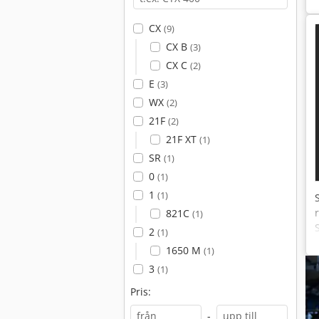
CX
(9)
CX B
(3)
CX C
(2)
E
(3)
WX
(2)
21F
(2)
21F XT
(1)
SR
(1)
0
(1)
1
(1)
821C
(1)
2
(1)
1650 M
(1)
3
(1)
Pris:
-