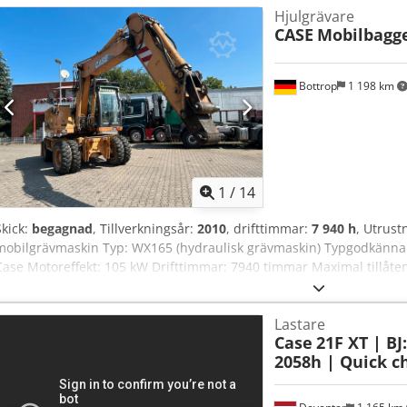
FNH121ESNCHP00140 Kontakta Gerrit Haverhoek för ytterligare info
Hjulgrävare
CASE
Mobilbagg
Bottrop
1 198 km
1
/
14
Skick:
begagnad
, Tillverkningsår:
2010
, drifttimmar:
7 940 h
, Utrust
mobilgrävmaskin Typ: WX165 (hydraulisk grävmaskin) Typgodkänna
Case Motoreffekt: 105 kW Drifttimmar: 7940 timmar Maximal tillåten 
8,19 m Transportbredd: 1,91 m Transporthöjd: 2,89 m Färg: Gul - Sty
Kamera Csdpfx Aiszripcegjha Vi hjälper dig gärna även med finans
Lastare
samarbetspartners. Alla uppgifter utan garanti. Med reservation för
Case
21F XT | BJ
2058h | Quick ch