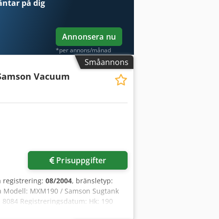
ntar på dig
Annonsera nu
*per annons/månad
Småannons
Samson Vacuum
Prisuppgifter
a registrering:
08/2004
, bränsletyp:
gja Modell: MXM190 / Samson Sugtank
 8084 Registreringsdatum: Hk: 190
olym: 400 L Radio: ? Luftfjädrad stol: ?