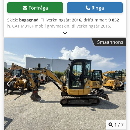
Förfråga
Ringa
Skick:
begagnad
, Tillverkningsår:
2016
, drifttimmar:
9 852
h
, CAT M318F mobil grävmaskin, tillverkningsår 2016,
endast 9 852 timmar! ---- * Tillverkare: CAT * Modell:
M318F * Tillverkningsår: 2016 * Avläst drifttid: ca 9 852
Småannons
timmar * Senaste inspektion vid ca 9 523 timmar (06/2025)
Csdpfx Aeyzld Dsdqerf * Tysk maskin / Första ägaren * Inkl.
Liebherr Likufix SWA48 hydraulisk snabbkopplingssystem *
Inkl. 1 x djupgående skopa * Bra däck * Bra övergripande
skick * Klimatanläggning * Centraliserat smörjsystem *
Effekt: 129,4 kW * CE-dokument och dataverifiering finns
tillgängligt * Pris: 63 900 euro, netto + 19 % moms ---- För
ytterligare frågor, vänligen ring: Erik Kortum: WhatsApp All
information lämnas utan garanti, med reservation för fel
och försäljning.
1
/
7