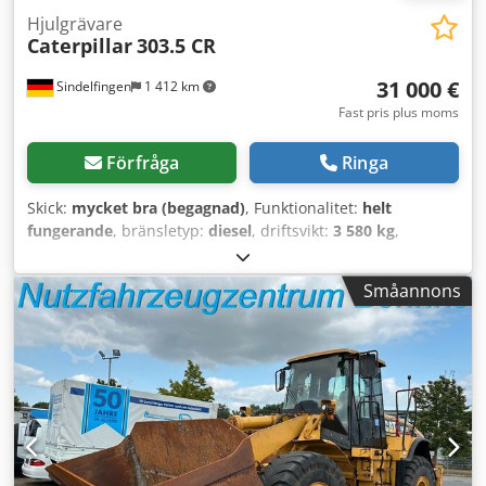
Hjulgrävare
Caterpillar
303.5 CR
31 000 €
Sindelfingen
1 412 km
Fast pris plus moms
Förfråga
Ringa
Skick:
mycket bra (begagnad)
, Funktionalitet:
helt
fungerande
, bränsletyp:
diesel
, driftsvikt:
3 580 kg
,
Tillverkningsår:
2020
, drifttimmar:
2 434 h
, Utrustning:
gummilarver
, * 2 434 timmar * Motor: Cat C1.7 *
Småannons
Motoreffekt: 24,8 kW * Utsläppsklass: EU-steg V * Driftsvikt:
3 580 kg * Mått (transportlängd: 4 800 – transportbredd: 1
780 mm – transporthöjd: 2 480 mm) * Kort bakdel (ECR –
Extended Compact Radius) * Proportionell extrahydraulik *
Snabbtillkopplingssystem Crjdpezrthvsfx Adqef