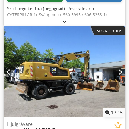
Skick:
mycket bra (begagnad)
, Reservdelar för
CATERPILLAR 1x Svängmotor 560-3995 / 606-5268 1x
Roterande genomföring 525-9476 2x Pendelaxelcylinder
568-8851 1x Länk (Link) 568-9344 1x Sticka (Stick) 541-6698
Småannons
1x Bom Variabel Justerbar 525-9267 1x Bom GP Stub 562-
7526/525-9265 1x Hydraulcylinder för variabel bom 540-
1323 1x Hydraulcylinder för sticka 540-1327 2x
Hydraulcylinder för lyft (bom) 540-1342 1x Hydraulcylinder
för skopa 540-1348 1x Körmotor 550-1473/625-7594 1x
Fördelningsväxellåda 549-0183 1x Oljekylare 589-1115 1x
Efterkylarblock 590-0288 1x Kylare block 590-0290 2x
Sugfläkt 637-6650 1x Luftfilteremission 563-7899 1x
Svängkrans 550-4954 1x Kardanaxel 516-9980 1x
Kardanaxel 517-0000 Credov E Dwxjpfx Adqef 1x
Kardanaxelgrupp 110-6135 1x Styrande axel 331-13-95 1x
Bakaxel 549-0180 1x Planeringsskjöld 419-1550 2x
Verktygslåda 556-5556 1x Motvikt 573-3553
1
/
15
Hjulgrävare