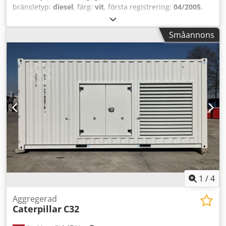
bränsletyp:
diesel
, färg:
vit
, första registrering:
04/2005
,
Tillverkningsår:
2005
, drifttimmar:
3 310 h
, Allmän
information Modellår: 2005 Serienummer:
Småannons
CATCB434LCNH00390 Teknisk information Antal cylindrar:
4 Motorvolym: 4 400 cc Drivning: Hjul Egenvikt: 7 500 kg
Funktionellt Arbetsbredd: 150 cm Skick Tekniskt skick:
mycket bra Optiskt skick: mycket bra Skador: inga
Finansiell information Pris: På förfrågan Crsdjyzz E Repfx
Adqjf Ytterligare information Kontakta Ernst van Hek för
mer information.
1
/
4
Aggregerad
Caterpillar
C32