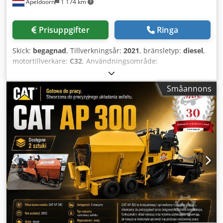
Apeldoorn
1 174 km
Prisuppgifter
Ringa
Skick:
begagnad
, Tillverkningsår:
2021
, bränsletyp:
diesel
,
motortillverkare:
C32
, Användningsområde:
Byggbranschen Egenvikt: 18 221 kg Generatoreffekt: 1 100
kVA Transportmått (L x B x H): 20 fot HC-container Kontakta
Småannons
Sales Department för mer information. Över 85 års
säljerfarenhet i Nederländerna. Ett expertteam som söker
individuella lösningar för dina behov. 1000 timmar eller 1
års garanti: optimal trygghet. Tillgängliga dygnet runt, sju
dagar i veckan. Snabb service. Stort lager, omedelbart
leveransklara enheter. Credpovyn A Uefx Adqsf