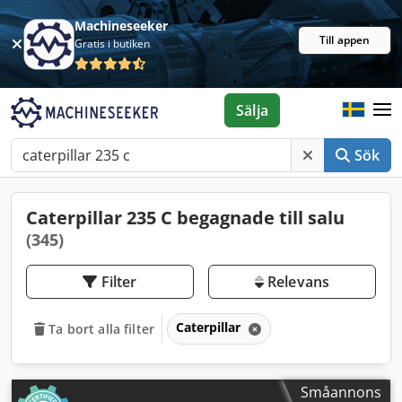
Machineseeker
Till appen
Gratis i butiken
Sälja
Sök
Caterpillar 235 C begagnade till salu
(345)
Filter
Relevans
Caterpillar
Ta bort alla filter
Småannons