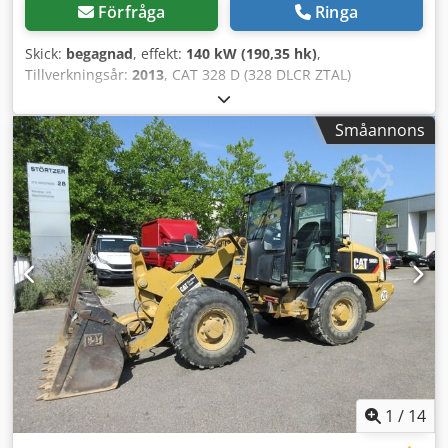
Förfråga
Ringa
Skick:
begagnad
, effekt:
140 kW (190,35 hk)
,
Tillverkningsår:
2013
, CAT 328 D (328 DLCR ZTAL)
tunnelgrävare Många extra delar tillgängliga mot
tilläggskostnad, t.ex. ett komplett överbyggnadspaket! •
Småannons
Effekt: 140 kW (190 hk) • Ledad/justerbar bom för
tunneldrift • Snabbfästesystem • Schaktblad •
Luftkonditionering • Kortsvängd modell • 11 600
driftstimmar • 600 mm bandbredd • Inklusive 1 x
djupgrävskopa 1,3 m³ och 1 x rivtand • Grävdjup ca 7 m •
Tomvikt: 43 500 kg Cedpowmpcusfx Adqsrf - Tysk maskin! -
Fullt fungerande! - All service utförd av Zeppelin /
Caterpillar Fel och mellanförsäljning förbehålles! =
Ytterligare information = Årsmodell: 2013 Skador: inga
1
/
14