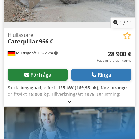
1
/
11
Hjullastare
Caterpillar
966 C
28 900 €
Mulfingen
1 322 km
Fast pris plus moms
Förfråga
Ringa
Skick:
begagnad
, effekt:
125 kW (169,95 hk)
, färg:
orange
,
driftsvikt:
18 000 kg
, Tillverkningsår:
1975
, Utrustning:
hytt
, Effekt/motor: 10 500 cm³ Chassi: hjul Förarplats: hytt
Utrustning: skopa ID: 118060 Omedelbart driftsklar 170 hk
6 cylindrar 18 000 kg Videolänk på YouTube: Vi har alltid
ett stort urval av begagnade fordon i lager. Mer från vårt
utbud hittar du på Icke-bindande erbjudande, försäljning
endast till företag, med reservation för fel och