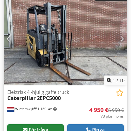
motorkonstruktion utan avancerad avgasrening Mycket bra
prestanda för tunga mark- och lastningsarbeten
Transportmått: Transportlängd: 10,4 m Transportbredd:
3,19 m Transporthöjd: 3,35 m Undervagnsbredd (LC): 3,19
m Bandlängd mot mark: 4,0 m Priset är exklusive moms
och gäller för export och företag. Stora rabatter möjliga för
privatpersoner – kontakta oss direkt för ditt bästa pris via
telefon!
1
/
10
Elektrisk 4 -hjulig gaffeltruck
Caterpillar
2EPC5000
4 950 €
Winterswijk
1 169 km
5 950 €
VB plus moms
Förfråga
Ringa