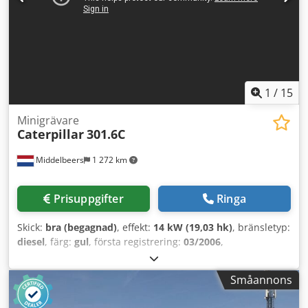
information är utan garanti och med reservation för fel och
eventuell försäljning till annan.
1
/
15
Minigrävare
Caterpillar
301.6C
Middelbeers
1 272 km
Prisuppgifter
Ringa
Skick:
bra (begagnad)
, effekt:
14 kW (19,03 hk)
, bränsletyp:
diesel
, färg:
gul
, första registrering:
03/2006
,
Tillverkningsår:
2006
, drifttimmar:
5 484 h
, Modellår: 2006
Drivning: Larvband Antal cylindrar: 3 Crjdpfow Hpqrox
Småannons
Adqef Egenvikt: 1 720 kg Tekniskt skick: bra Optiskt skick:
bra Pris: På förfrågan Serienummer: JBB00645 Kontakta