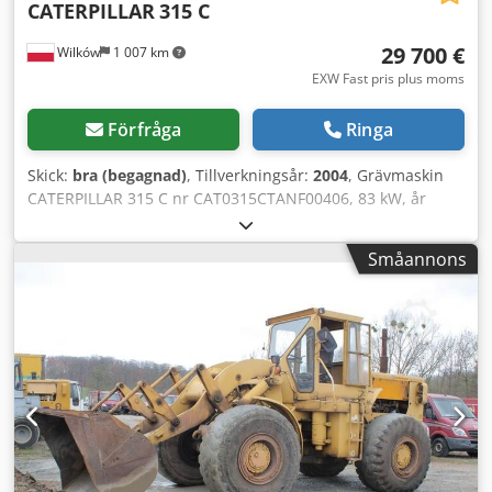
CATERPILLAR
315 C
29 700 €
Wilków
1 007 km
EXW Fast pris plus moms
Förfråga
Ringa
Skick:
bra (begagnad)
, Tillverkningsår:
2004
, Grävmaskin
CATERPILLAR 315 C nr CAT0315CTANF00406, 83 kW, år
2004. Cedpfx Aoydnxbodqorf
Småannons