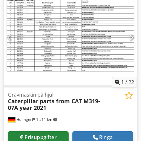
fyrhjulsdrift, pallgafflar
, Hjullastare CATERPILLAR IT28G
Snabbväxlingssystem! Pallgaffel mot extra kostnad. 17 762
drifttimmar 12 600 kg egenvikt 93 kW Produktnummer:
9AR00289 Tekniskt i gott skick! Tel. 44 Csdsi Tmhpspfx
Adqjrf
1
/
22
Grävmaskin på hjul
Caterpillar
parts from CAT M319-
07A year 2021
Hüfingen
1 511 km
Prisuppgifter
Ringa