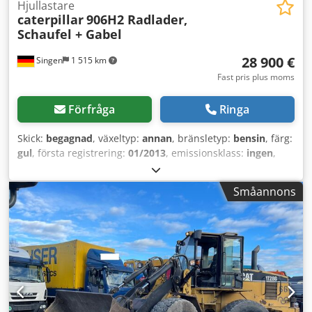
Hjullastare
caterpillar
906H2 Radlader,
Schaufel + Gabel
28 900 €
Singen
1 515 km
Fast pris plus moms
Förfråga
Ringa
Skick:
begagnad
, växeltyp:
annan
, bränsletyp:
bensin
, färg:
gul
, första registrering:
01/2013
, emissionsklass:
ingen
,
fjädring:
annan
, Tillverkningsår:
2013
, drifttimmar:
3 700 h
,
förarhytt:
annan
, * Skopa Credpfxozrzf As Adqjf * Gaffel ...
Småannons
Begagnad bil, inklusive moms.