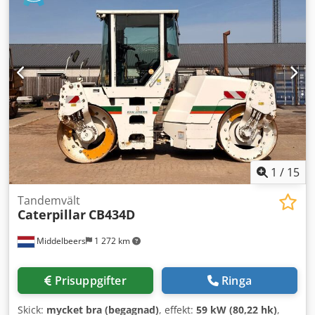
Ernst van Hek för mer information.
1
/
15
Tandemvält
Caterpillar
CB434D
Middelbeers
1 272 km
Prisuppgifter
Ringa
Skick:
mycket bra (begagnad)
, effekt:
59 kW (80,22 hk)
,