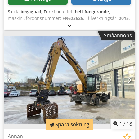
Skick:
begagnad
, Funktionalitet:
helt fungerande
,
maskin-/fordonsnummer:
FN623626
, Tillverkningsår:
2015
,
drifttimmar:
12 747 h
, lastkapacitet:
2 250 kg
, lyfthöjd:
3 100 mm
, bränsletyp:
elektrisk
, masttyp:
duplex
,
Småannons
byggnadshöjd:
2 360 mm
, drivtyp:
Elektro
, Elektrisk 4-hjuls
motviktstruck Chassinummer: FN623626 Lasttyngdpunkt:
500 Masttyp: Duplex Codpew S Afxsfx Adqjrf Skick: Klar för
användning och fullt fungerande Tekniskt skick: bra Däck
fram typ: superelastiska Däck bak typ: superelastiska
Batteri Volt: 48V 3:e ventil, innerbackspegel,
1
/
18
Spara sökning
Annan