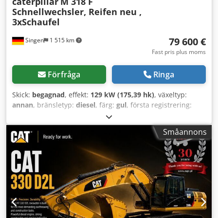
caterpillar
M 318 F
Schnellwechsler, Reifen neu ,
3xSchaufel
79 600 €
Singen
1 515 km
Fast pris plus moms
Förfråga
Ringa
Skick:
begagnad
, effekt:
129 kW (175,39 hk)
, växeltyp:
annan
, bränsletyp:
diesel
, färg:
gul
, första registrering:
01/2019
, emissionsklass:
ingen
, fjädring:
annan
,
Tillverkningsår:
2019
, drifttimmar:
7 162 h
, förarhytt:
Småannons
annan
, bränsle:
diesel
, Utrustning:
fyrhjulsdrift,
luftkonditionering
, * Backkamera * Snabbtillsats CAT CW-
20-H.4.N. Cjdszhbv Hspfx Adqjrf * Grävskopa 2,20 m * 2 x
djupgående skopa 1,00 m + 0,50 m * Nya däck ... Radio,
fyrhjulsdrift, luftkonditionering, snabbfäste, begagnad,
diesel, inklusive moms.