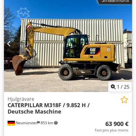
Småannons
Maximal körhastighet: 16 km/h Maximal
läggningshastighet: 61 m/min Hjulbas: 1 950 mm
Transport- och arbetsmått Transportlängd: 5 029 mm
Transportbredd: 1 938 mm Transporthöjd: 2 645 mm
Arbetslängd: 5 047 mm Arbetsbredd: 3 180 mm Höjd med
tak: 3 415 mm Kapaciteter Bränsletank: 110 l Motorolja:
13,2 l Kylsystem: 9 l Spolvätskebehållare: 28 l Modellens
egenskaper Hjulsdrift ger god rörlighet för arbete i
stadsmiljö, möjlighet att arbeta i smala diken (från 700
mm), automatisk masskontroll, ECO-läge som minskar
bränsleförbrukningen, Cedpfoy Szckox Adqerf SE34 V eller
SE34 VT bord, bra sikt för föraren samt kompakta mått.
Angivet pris är netto och gäller vid export samt för företag.
För privatkunder är betydande rabatt möjlig – Vi välkomnar
1
/
25
direkt telefonsamtal för att få ditt bästa pris :)
Hjulgrävare
CATERPILLAR
M318F / 9.852 H /
Deutsche Maschine
63 900 €
Neumünster
853 km
Fast pris plus moms