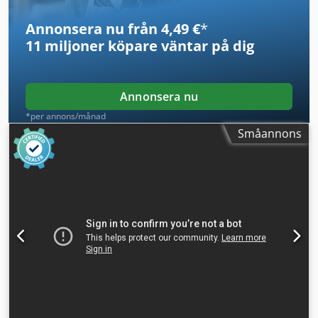
mellanförsäljning Reklamer och företagslogotyper på
fordon kan vara digitalt redigerade på bilderna. Cedpfx
Annonsera nu från 4,49 €
*
Adev S Nrhjqerf
11 miljoner köpare
väntar på dig
Annonsera nu
*per annons/månad
Småannons