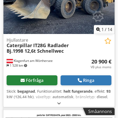
1
/
14
Hjullastare
Caterpillar
IT28G Radlader
Bj.1998 12,6t Schnellwec
20 900 €
Klagenfurt am Wörthersee
1 528 km
VB plus moms
Förfråga
Ringa
Skick:
begagnad
, Funktionalitet:
helt fungerande
, effekt:
93
kW (126,44 hk)
, växeltyp:
automatisk
, bränsletyp:
diesel
,
tomvikt:
12 600 kg
, driftsvikt:
12 600 kg
, axelkonfiguration:
4x4
, första registrering:
10/1998
, Tillverkningsår:
1998
,
Småannons
drifttimmar:
17 762 h
, bränsle:
diesel
, Utrustning: