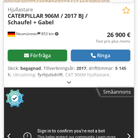
Hjullastare
CATERPILLAR
906M / 2017 BJ /
Schaufel + Gabel
26 900 €
Neumünster
853 km
Fast pris plus moms
Förfråga
Ringa
Skick:
begagnad
, Tillverkningsår:
2017
, drifttimmar:
5 145
h
, Utrustning:
fyrhjulsdrift
, CAT 906M hjullastare,
tillverkningsår 2017, med skopa och gafflar! ----*
Tillverkare: CAT * Modell: 906M * Tillverkningsår: 2017 *
Småannons
Avlästa driftstimmar: ca 5 145 * Utrustad med skopa och
gafflar * Tysk maskin, första ägaren * Hydrauliskt
snabbfäste * CE-deklaration och datablad finns tillgängliga
Cedpozp Ayiofx Adqerf * Fler foton och video kan skickas
på begäran (kontakta Erik via WhatsApp) * Pris: 26 900
euro, exklusive moms + 19 % moms ----För ytterligare
frågor, vänligen ring: Erik Kortum: WhatsApp ?All