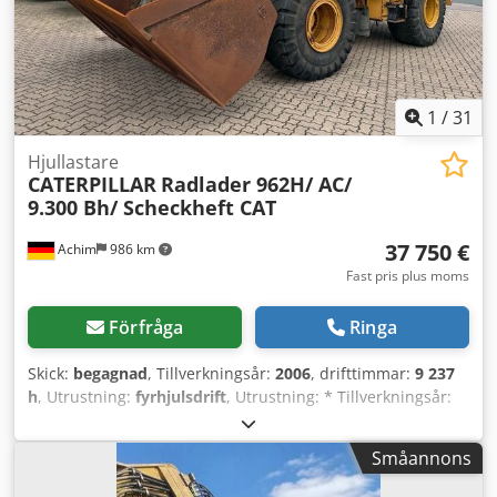
1
/
31
Hjullastare
CATERPILLAR
Radlader 962H/ AC/
9.300 Bh/ Scheckheft CAT
37 750 €
Achim
986 km
Fast pris plus moms
Förfråga
Ringa
Skick:
begagnad
, Tillverkningsår:
2006
, drifttimmar:
9 237
h
, Utrustning:
fyrhjulsdrift
, Utrustning: * Tillverkningsår:
2006 * Drifttimmar: 9 236 h * Effekt: 157 kW / 213 hk * Vikt:
19,8 t * Däck: Michelin 23.5-25X Typ A, ca 60 % kvar *
Småannons
Backkamera * Rattstyrning * Luftkonditionering * Dragögla
* Centralsmörjningssystem * Fjädrande förarstol *