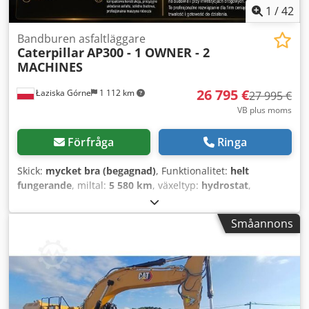
1
/
42
Bandburen asfaltläggare
Caterpillar
AP300 - 1 OWNER - 2
MACHINES
26 795 €
Łaziska Górne
1 112 km
27 995 €
VB plus moms
Förfråga
Ringa
Skick:
mycket bra (begagnad)
, Funktionalitet:
helt
fungerande
, miltal:
5 580 km
, växeltyp:
hydrostat
,
bränsletyp:
diesel
, färg:
gul
, totalvikt:
7 300 kg
, tomvikt:
6 600 kg
, driftsvikt:
8 200 kg
, antal säten:
2
,
Småannons
Tillverkningsår:
2012
, drifttimmar:
5 580 h
, Utrustning:
differentialspärr, fyrhjulsdrift, hydraulik, justerbart
chassi
, OBS! Vi har två identiska CAT 300 till salu (se sista
bilderna) – den orange har endast 2061 motortimmar.
Priset är detsamma som för den gula maskinen i annonsen
– detta pris inkluderar FRAKT inom hela EUROPEISKA