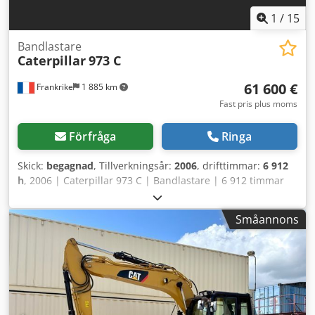
1
/
15
Bandlastare
Caterpillar
973 C
61 600 €
Frankrike
1 885 km
Fast pris plus moms
Förfråga
Ringa
Skick:
begagnad
, Tillverkningsår:
2006
, drifttimmar:
6 912
h
, 2006 | Caterpillar 973 C | Bandlastare | 6 912 timmar
Crodsx Ut Ukjpfx Adqof 📍 Plats: Frankrike 🚛 Leverans till
din destination möjlig – använd vår fraktberäknare för att
Småannons
uppskatta transportkostnader! 💰 Köp nu för 61 600 EUR
eller ge ett bud. Betalning vid leverans möjlig mot en låg
avgift (med förbehåll för godkännande)* 👷‍♂️ Inspekterad av
oberoende expert 36 kontrollpunkter: 27 godkända ✅ 8
med anmärkning ℹ️ 1 utstående åtgärd ⚠️ 📌 Inspektörens
kommentar: Generellt gott skick på maskinen, förekomst av
rost på flera karosseridelar. Avgassystemet är perforerat i