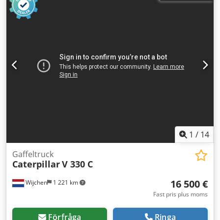
1
/
14
Gaffeltruck
Caterpillar
V 330 C
16 500 €
Wijchen
1 221 km
Fast pris plus moms
Förfråga
Ringa