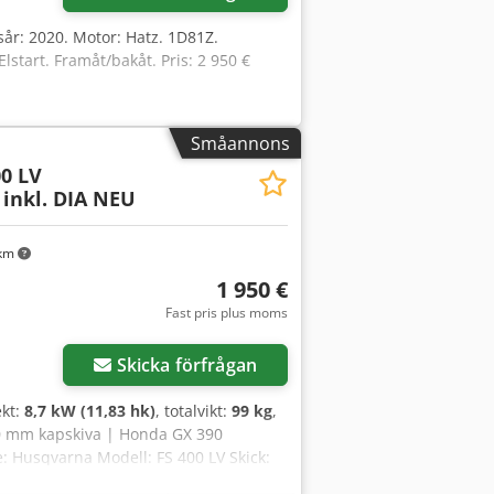
gsår: 2020. Motor: Hatz. 1D81Z.
lstart. Framåt/bakåt. Pris: 2 950 €
Småannons
00 LV
inkl. DIA NEU
 km
1 950 €
Fast pris plus moms
Skicka förfrågan
ekt:
8,7 kW (11,83 hk)
, totalvikt:
99 kg
,
00 mm kapskiva | Honda GX 390
: Husqvarna Modell: FS 400 LV Skick:
snittdjup: 187 mm Motor: Honda GX 390