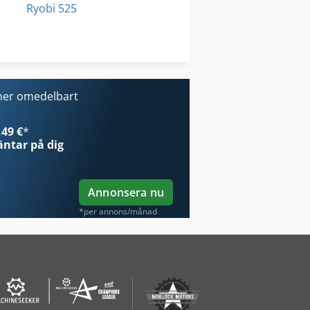
Ryobi 525
Stihl Br 550
Stihl Hs 45
ner omedelbart
49 €
*
ntar på dig
Annonsera nu
*per annons/månad