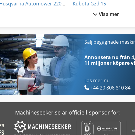
Husqvarna Automower 220 Ac
Kubota Gzd 15
Visa mer
Husqvarna Cut N Break
Kubota Kx 121 3 Alpha
Husqvarna K 3000
Kubota Kx 41
Husqvarna K 760
Kubota M 9000
Sälj begagnade maski
Husqvarna K 970
Kubota R 520
Annonsera nu från 4,
11 miljoner köpare
vä
Läs mer nu
+44 20 806 810 84
Machineseeker.se är officiell sponsor för: