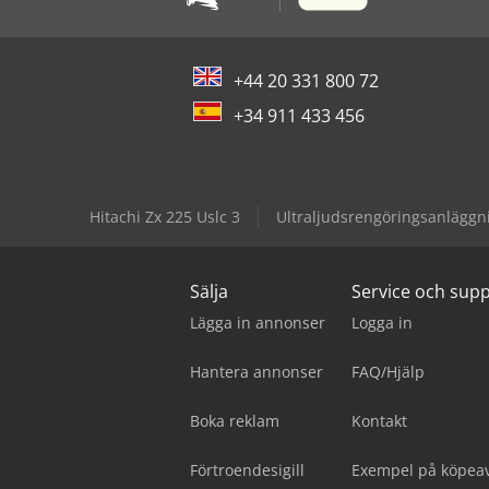
+44 20 331 800 72
+34 911 433 456
Hitachi Zx 225 Uslc 3
Ultraljudsrengöringsanläggn
Sälja
Service och sup
Lägga in annonser
Logga in
Hantera annonser
FAQ/Hjälp
Boka reklam
Kontakt
Förtroendesigill
Exempel på köpeav