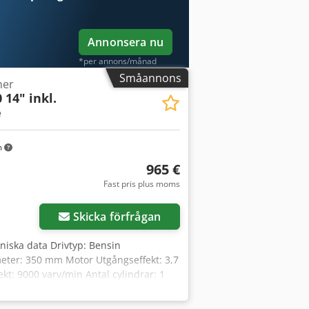
Annonsera nu
*per annons/månad
Småannons
ner
 14" inkl.
e
m
965 €
Fast pris plus moms
r bilder
Skicka förfrågan
kniska data Drivtyp: Bensin
meter: 350 mm Motor Utgångseffekt: 3,7
kt: 9000 varv/min Antal cylindrar: 1
typ: Bensin Dcedpfott Ad Tsx Ag Eek
 350 mm Axelhålsdiameter: 25,4/20 mm