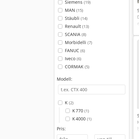
Siemens
(19)
MAN
(15)
Stäubli
(14)
Renault
(13)
SCANIA
(8)
Morbidelli
(7)
FANUC
(6)
Iveco
(6)
CORMAK
(5)
Modell:
K
(2)
K 770
(1)
K 4000
(1)
Pris: