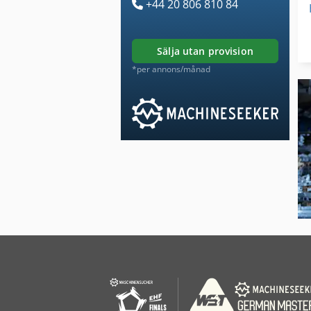
+44 20 806 810 84
sälja utan provision
*per annons/månad