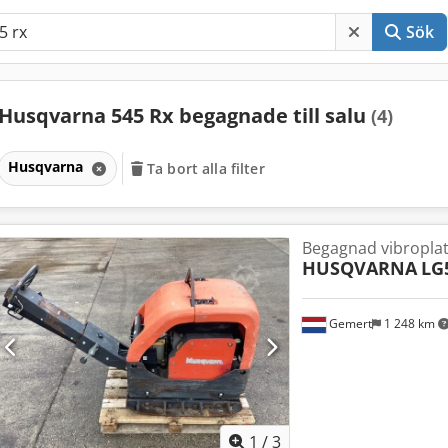
Sök
Husqvarna 545 Rx begagnade till salu
(4)
Husqvarna
Ta bort alla filter
Begagnad vibropla
HUSQVARNA
LG
Gemert
1 248 km
1
/
3