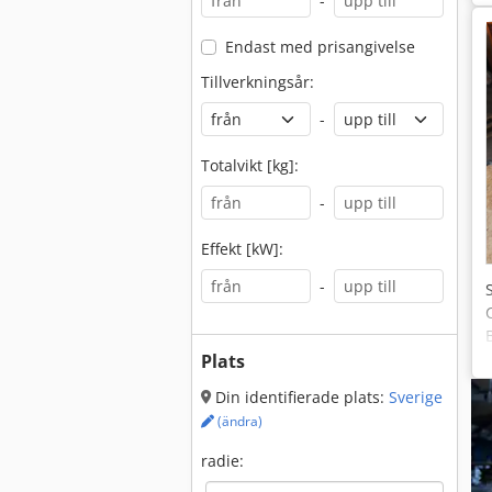
-
Endast med prisangivelse
Tillverkningsår:
-
Totalvikt [kg]:
-
Effekt [kW]:
-
Plats
Din identifierade plats:
Sverige
(ändra)
radie: