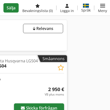
Sälja
Språk
Bevakningslista
(0)
Logga in
Meny
Relevans
Småannons
tta Husqvarna LG504
504
2 950 €
VB plus moms
Skicka förfrågan