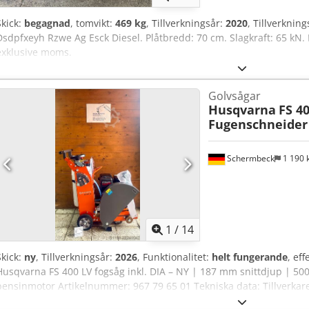
Skick:
begagnad
, tomvikt:
469 kg
, Tillverkningsår:
2020
, Tillverknin
Dsdpfxeyh Rzwe Ag Esck Diesel. Plåtbredd: 70 cm. Slagkraft: 65 kN. E
exklusive moms.
Golvsågar
Husqvarna
FS 4
Fugenschneider 
Schermbeck
1 190
1
/
14
Skick:
ny
, Tillverkningsår:
2026
, Funktionalitet:
helt fungerande
, eff
Husqvarna FS 400 LV fogsåg inkl. DIA – NY | 187 mm snittdjup | 5
bensinmotor Artikelnummer: 967 79 65 01 Tekniska data: Tillverkare
NY Driftsvikt: 99 kg Bladdiameter: 500 mm Axelhål: 25,4 mm Max. 