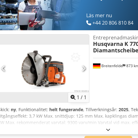
Läs mer nu
+44 20 806 810 84
Entreprenadmaski
Husqvarna
K 770
Diamantscheib
Breitenfelde
873 k
Begär fle
1
/
1
Skick:
ny
, Funktionalitet:
helt fungerande
, Tillverkningsår:
2025
, Te
Utgångseffekt: 3,7 kW Max. snittdjup: 125 mm Max. kapklingas dia
kW Max. rekommenderat varvtal: 9300 varv/min Varvtal vid max. effe
Motortyp: 2-taktsmotor Avgasemissioner (CO2 EU V): 711 g/kWh Driv
Skärutrustning Max. snittdjup: 125 mm Max. kapklingas diameter: