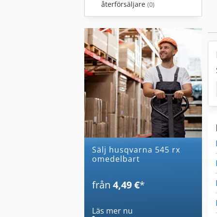
återförsäljare
(0)
Sälj husqvarna 545 rx
omedelbart
från
4,49 €
*
Läs mer nu