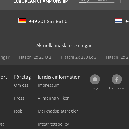
+49 201 857 861 0
+
Aktuella maskinsökningar:
ingar
Hitachi Zx 22 U 2
Hitachi Zx 250 Lc 3
Hitachi Zx 
port
Företag
Juridisk information
Om oss
Impressum
Blog
Facebook
Press
Allmänna villkor
Jobb
Marknadsplatsregler
tal
Integritetspolicy