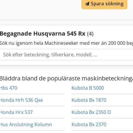
Spara sökning
Max. klingtjocklek: 5 mm Max. hastighet: 90 m/s Kylmedel: Våt
Begagnade Husqvarna 545 Rx
(4)
Sök nu igenom hela Machineseeker med mer än 200 000 be
Bläddra bland de populäraste maskinbeteckning
Hbs 470
Kubota B 5000
Honda Hrh 536 Qxe
Kubota Bx 1870
Honda Hrx 537
Kubota Bx 2350 D
Hus Anslutning Kolumn
Kubota Bx 2370