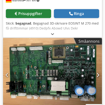
Martfeld
997 km
Prisuppgifter
Ringa
Skick:
begagnad
, Begagnad 3D-skrivare EOSINT M 270 med
få drifttimmar (4910) Dedpfx Abowd Ulvs Dekr
Småannons