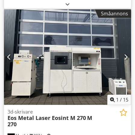
Ab Dsr • 50W 630 nm • 10mW 680 nm
Småannons
1
/
15
3d-skrivare
Eos Metal Laser Eosint M 270
M
270