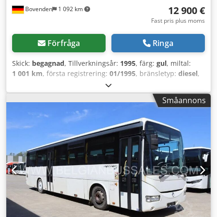
12 900 €
Bovenden
1 092 km
Fast pris plus moms
Förfråga
Ringa
Skick:
begagnad
, Tillverkningsår:
1995
, färg:
gul
, miltal:
1 001 km
, första registrering:
01/1995
, bränsletyp:
diesel
,
växeltyp:
annan
, förarhytt:
annan
, Fordonsplats: Bovenden,
Dsdpfopiu U Esx Ab Dskr Påbyggnad: Avtagbar ram med
Småannons
hydraulikstation och sadelplatta, Mercedes Benz V8-motor.
UPPGIFTER OM TILLBEHÖR UTAN GARANTI, med
reservation för ändringar, mellanförsäljning och fel!