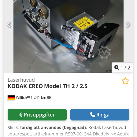
manual
, Automatisk, robotiserad fräsmaskin ANDREONI
PROGRESS 20 Dkodpfxezltxue Ab Djr År 1999 CNC-styrd!!!
20 arbetsstationer, avstånd mellan fräsarna 200 mm,
pneumatisk fastspänning av detaljerna. Högpresterande
spindlar på 1,1 kW. Maskinen är i mycket gott skick och har
använts sparsamt. Tillverkaren är fortfarande verksam och
finns i Milano (Italien). Ett stort antal verktyg ingår.
Rullande transportör för borttransport av spån.
1
/
2
Laserhuvud
KODAK CREO
Model TH 2 / 2.5
Willich
1 241 km
Prisuppgifter
Ringa
Skick:
färdig att användas (begagnad)
, Kodak Laserhuvud
squarespot, artikelnummer R507-00134A Dkedeiy Nx Aepfx