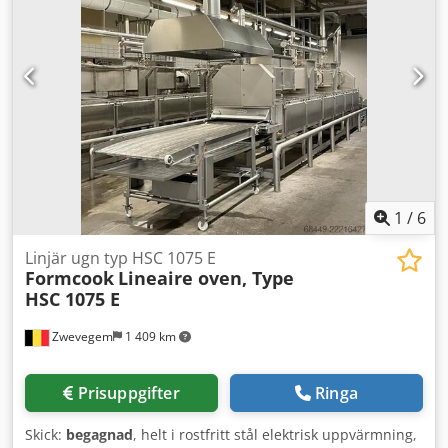
1160/700/H600 mm -Vikt: 293 kg Dkedpepcmtzofx Ab Dsr
1
/
6
Linjär ugn typ HSC 1075 E
Formcook
Lineaire oven, Type
HSC 1075 E
Zwevegem
1 409 km
Prisuppgifter
Ringa
Skick:
begagnad
, helt i rostfritt stål elektrisk uppvärmning,