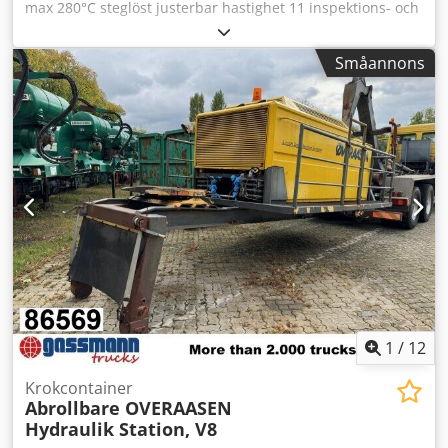
max 280°C steglöst justerbar hastighet 11 inspektions- och
rengöringsluckor spårbredd ± 1.000 mm nyttig längd ±
7.500 mm med bandtvättsystem yttermått (L x B x H): ±
Småannons
9.500 mm x 1.600 mm x 2.400 mm modulärt byggsystem
Dkodjzg U Dnopfx Ab Dor band (öppning 13 mm) totaleffekt
224 kW uppvärmning ångtryck: min 3 bar 10 kg/h per ventil
max. 3 bar 140 kg/h per ventil fritid min/max: 4 min 36 sek
– 120 min ånginjicering (uppvärmning, produktutbyte)
1
/
12
Krokcontainer
Abrollbare OVERAASEN
Hydraulik Station, V8