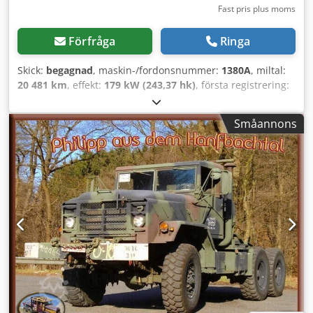
Fast pris plus moms
Förfråga
Ringa
Skick:
begagnad
, maskin-/fordonsnummer:
1380A
, miltal:
20 481 km
, effekt:
179 kW (243,37 hk)
, första registrering:
07/1984
, bränsletyp:
diesel
, totalvikt:
16 388 kg
,
axelkonfiguration:
3 axlar
, färg:
grön
, växeltyp:
Småannons
automatisk
, Utrustning:
ABS, fyrhjulsdrift, kompressor,
kran, släpvagnskoppling
, TÜV utförs NYTT!!! Särskild
fordonstypregistrering. AM General i gott skick, direkt från
armén. Väl underhållen och omhändertagen; karossen är i
gott skick (fordonet kommer från reservlager), därför är
lacken dålig och delvis flagad. M936W/W är utrustad med:
fyrhjulsdrift, 5-växlad automatlåda, fördelningsväxellåda
för landsväg och terräng, servostyrning (mycket
lättmanövrerad), tryckluftsbromsar med ABS, tre sittplatser
fram. Flaket har en 5-tons teleskopkran med utskjut.
Utrustning: bärgningsvinsch fram, tung bärgningsvinsch
bak med dragkraft på 12 474 kg, stödben (dessa kan
monteras fram, bak och på sidorna), sidostöden är