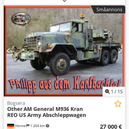
Kontinuerlig effekt: 30 000 P -Antal: 1x motstånd tillgängligt
Småannons
Dsdpfjghnb Tox Ab Dekr -Pris: per styck -Vikt: 10 kg/styck
1
/
15
Bogsera
Other
AM General M936 Kran
REO US Army Abschleppwagen
27 000 €
Hennef
1 264 km