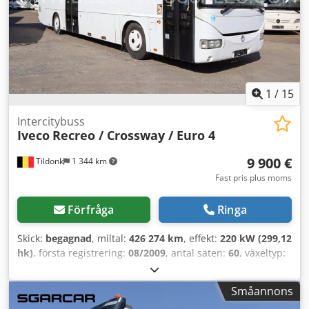
1
/
15
Intercitybuss
Iveco
Recreo / Crossway / Euro 4
9 900 €
Tildonk
1 344 km
Fast pris plus moms
Förfråga
Ringa
Skick:
begagnad
, miltal:
426 274 km
, effekt:
220 kW (299,12
hk)
, första registrering:
08/2009
, antal säten:
60
, växeltyp:
mekanisk
, emissionsklass:
Euro 4
, färg:
annan
, bromsar:
retarder
, total längd:
1 000 mm
, total höjd:
1 000 mm
,
Småannons
Tillverkningsår:
2009
, Utrustning:
ABS, farthållare
, =