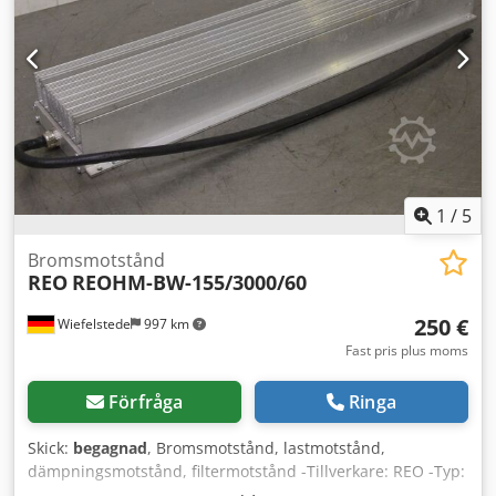
1
/
5
Bromsmotstånd
REO
REOHM-BW-155/3000/60
250 €
Wiefelstede
997 km
Fast pris plus moms
Förfråga
Ringa
Skick:
begagnad
, Bromsmotstånd, lastmotstånd,
dämpningsmotstånd, filtermotstånd -Tillverkare: REO -Typ:
REOHM BW 155/3000/60 -Motståndsvärden: 0,8–600 Ohm -