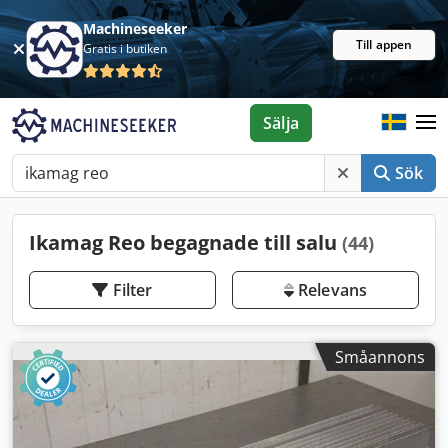
Machineseeker
Till appen
Gratis i butiken
Sälja
Sök
Ikamag Reo begagnade till salu
(44)
Filter
Relevans
Småannons