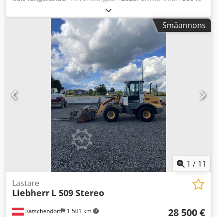
Priset avser maskinen från demonstrationscentret,
inklusive extra fat och andra byggplattformen. - Byggvolym
Småannons
250*250*250 mm - Skanningshastigheter upp till 12 m/s -
Skikttjocklekar från 0,05 mm - Noggrannhet på +/- 0,1 %
över delsträckan - Granitreturram Dsdpfx Abjhvim Eo Dskr
- Styrning av nyckeldriftsparametrar - Pumpmatad
påfyllningskapacitet - Högeffektivt vakuumstrykssystem -
Nyckelkomponenter från Spectra-Physics, Advanced
Optowave, SCANLAB och Panasonic Maskinen har en
öppen materialplattform – förbrukningsvaror från alla
tillverkare kan användas direkt. Transport, idrifttagning
och förbrukningsmaterial ingår ej i priset. Lokal
UnionTech-partner ansvarar för installation, utbildning
och service!
1
/
11
Lastare
Liebherr
L 509 Stereo
28 500 €
Ratschendorf
1 501 km