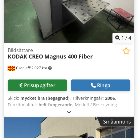
1
/
4
Bildsättare
KODAK CREO
Magnus 400 Fiber
Скопје
2 027 km
Prisuppgifter
Ringa
Skick:
mycket bra (begagnad)
, Tillverkningsår:
2006
,
Funktionalitet:
helt fungerande
, Modell / Beskrivning:
"MAGNUS 400 FIBER, SHIPPABLE KMAT" (Creo-märkning)
Serienummer: M41243 Tillverkningsdatum: Juni 2008 Effekt
Småannons
(plåtsättare): 200/210/220/230/240V, 16A, 50 Hz (enligt
märkplåt) Lasersäkerhet: Märkt som Klass 1-laserapparat
(standard för slutna CTP-system) Max plåtstorlek: ca 685 ×