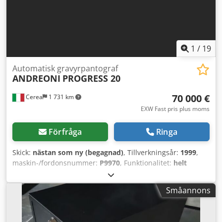
1
/
19
Automatisk gravyrpantograf
ANDREONI
PROGRESS 20
70 000 €
Cerea
1 731 km
EXW Fast pris plus moms
Förfråga
Ringa
Skick:
nästan som ny (begagnad)
, Tillverkningsår:
1999
,
maskin-/fordonsnummer:
P9970
, Funktionalitet:
helt
fungerande
, drifttimmar:
8 000 h
, inspänning:
400 V
, typ
av ingående ström:
trefas
, svängområde:
360 °
, justering
Småannons
av parallellanslag:
CNC-styrd
, varvtal (max):
18 000
varv/min
, varvtal (min.):
12 000 varv/min
, år för senaste
översyn:
2024
, Utrustning:
CE-märkning, dokumentation /