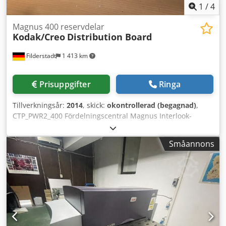
1
/
4
Magnus 400 reservdelar
Kodak/Creo
Distribution Board
Filderstadt
1 413 km
Prisuppgifter
Ringa
Tillverkningsår:
2014
, skick:
okontrollerad (begagnad)
,
CTP_PWR2_400 Fördelningscentral Magnus Interlook-
anslutningskort Trumstyrningsmodul Dedpfx Ashcz Hxsb
Dokr Utgående valsar
Småannons