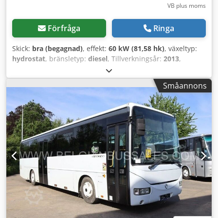
VB plus moms
Förfråga
Ringa
Skick:
bra (begagnad)
, effekt:
60 kW (81,58 hk)
, växeltyp:
hydrostat
, bränsletyp:
diesel
, Tillverkningsår:
2013
,
drifttimmar:
7 600 h
, Liebherr 509 Stereo Speeder
Årsmodell 2013 Dksdozdbwqopfx Ab Der Ca 7600
Småannons
driftstimmar Hydraulisk snabbväxlare Sidotippande skopa
Pallgaffel 30 km/h Vägregistrerad i Österrike Tekniskt och
optiskt mycket välskött! Leverans möjlig.