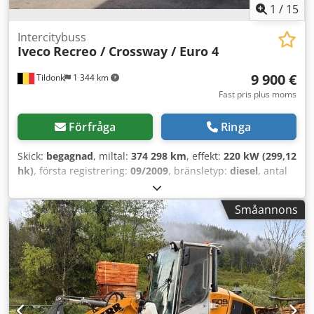
1
/
15
Intercitybuss
Iveco
Recreo / Crossway / Euro 4
9 900 €
Tildonk
1 344 km
Fast pris plus moms
Förfråga
Ringa
Skick:
begagnad
, miltal:
374 298 km
, effekt:
220 kW (299,12
hk)
, första registrering:
09/2009
, bränsletyp:
diesel
, antal
säten:
58
, växeltyp:
mekanisk
, emissionsklass:
Euro 4
,
färg:
annan
, bromsar:
retarder
, total längd:
12 000 mm
,
Småannons
total höjd:
3 400 mm
, Tillverkningsår:
2009
, Utrustning:
ABS, farthållare
, = Ytterligare alternativ och utrustning = -
Webasto Dedpfxjy T It Sj Ab Dskr = Ytterligare information
= Skador: inga = Företagsinformation = Vi är ett
internationellt företag med säte i Belgien, cirka 20 km från
Bryssel. Belgian Bus Sales är din idealiska partner för köp
och försäljning av begagnade bussar och har en rymlig