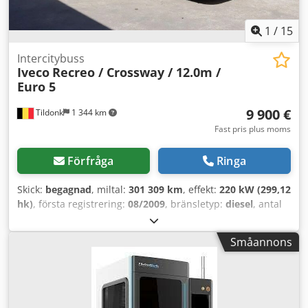
1
/
15
Intercitybuss
Iveco
Recreo / Crossway / 12.0m /
Euro 5
9 900 €
Tildonk
1 344 km
Fast pris plus moms
Förfråga
Ringa
Skick:
begagnad
, miltal:
301 309 km
, effekt:
220 kW (299,12
hk)
, första registrering:
08/2009
, bränsletyp:
diesel
, antal
säten:
60
, växeltyp:
mekanisk
, färg:
annan
, bromsar:
retarder
, total längd:
12 000 mm
, total höjd:
3 400 mm
,
Småannons
Tillverkningsår:
2009
, Utrustning:
ABS, farthållare
, =
Ytterligare alternativ och utrustning = Dkjdpfx Aszcm S Reb
Dor - Webasto = Ytterligare information = Skador: inga =
Företagsinformation = Vi är ett internationellt företag med
säte i Belgien, cirka 20 km från Bryssel. Belgian Bus Sales