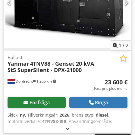
1
/
2
Ballast
Yanmar
4TNV88 - Genset 20 kVA
St5 SuperSilent - DPX-21000
23 600 €
Dordrecht
1 265 km
Fast pris plus moms
Förfråga
Ringa
Skick:
ny
, Tillverkningsår:
2026
, bränsletyp:
diesel
,
motortillverkare:
4TNV88-BIB
, Användningsområde:
Byggsektorn Egenvikt: 1 395 kg Generator effekt: 20 kVA
Lastutrymmets mått: 240 x 120 x 175 cm Dedpfx Aeznr Erol