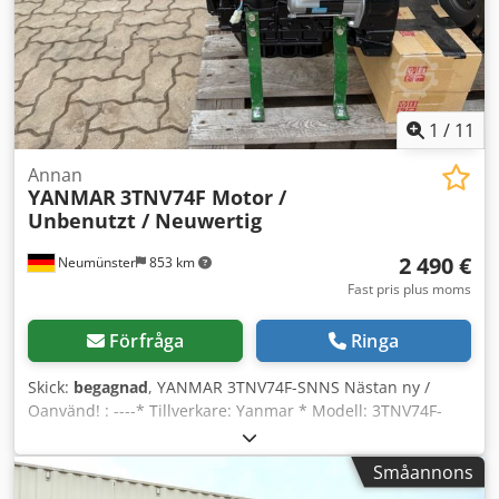
1
/
11
Annan
YANMAR
3TNV74F Motor /
Unbenutzt / Neuwertig
2 490 €
Neumünster
853 km
Fast pris plus moms
Förfråga
Ringa
Skick:
begagnad
, YANMAR 3TNV74F-SNNS Nästan ny /
Oanvänd! : ----* Tillverkare: Yanmar * Modell: 3TNV74F-
SNNS * 3-cylindrig dieselmotor * Nästan ny / Oanvänd *
Flera exemplar tillgängliga * Pris: 2.490 euro, exkl. moms +
Småannons
19% moms ----Vid frågor vänligen ring: Erik Kortum: