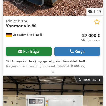
1
/
9
Minigrävare
Yanmar
Vio 80
27 000 €
Mettlach
1 414 km
VB plus moms
Förfråga
Ringa
Skick:
mycket bra (begagnad)
, Funktionalitet:
helt
fungerande
, bränsletyp:
diesel
, totalvikt:
8 000 kg
,
driftsvikt:
8 000 kg
, Tillverkningsår:
2011
, drifttimmar:
2 910 h
, Utrustning:
griparhydraulik, gummilarver,
Småannons
hydraulhammare, hytt, luftkonditionering
, Till salu: en
Yanmar ViO 80 från 2011 med endast 2 910 driftstimmar.
Maskinen är i gott, väl underhållet och fullt fungerande
skick och är redo för omedelbar användning. Utrustning:
Dedpszmiv Ssfx Al Nekr * ✅ Tillverkningsår 2011 * ✅
Endast 2 910 driftstimmar * ✅ MS08-