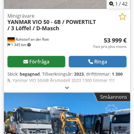
1
/
42
Minigrävare
YANMAR
VIO 50 - 6B / POWERTILT
/ 3 Löffel / D-Masch
53 999 €
Ruhstorf an der Rott
1 345 km
Fast pris plus moms
Förfråga
Ringa
Skick:
begagnad
, Tillverkningsår:
2023
, drifttimmar:
1 300
h
, Yanmar VIO 50/6B Årsmodell 2023 1300 timmar !!!!!
POWERTILT !!!!! Fullhydrauliskt snabbt fäste på Powertilt 3
skopor Tysk maskin från första ägaren Komplett
Småannons
rördragning/utrustning för hammare/grip/skär Dksdpfx
Aey U Tb Rjl Njr Band/drivning ca 60-70% Snabbgång
Arbetsvikt ca 4 900 kg Omedelbart klar för användning
Leverans möjlig Finansiering möjlig Besök gärna vår
hemsida: ----
tyska/engelska/serbiska/kroatiska/bosniska/bulgarska.....