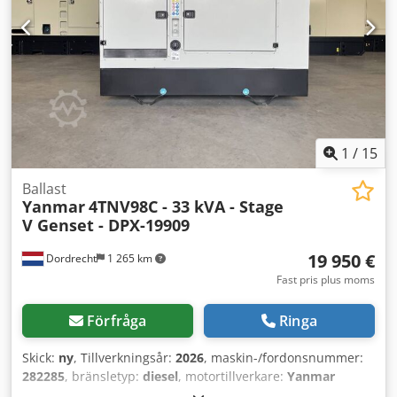
snabbkopplingssystem * ✅ Hydraulik för hammare * ✅
Extra hydraulik med omkopplingsbar ledning för gripklo *
✅ Klimatanläggning (fungerar!) * ✅ Elektrisk
tankningspump * ✅ Arbetsbelysning * ✅ 80 cm schaktblad
* ✅ Kort svängradie (Zero-Tail-Swing) * ✅ Redo för
användning och fullt fungerande Maskinen har
regelbundet servats och är i gott tekniskt skick.
Provkörning kan ordnas när som helst.
1
/
15
Ballast
Yanmar
4TNV98C - 33 kVA - Stage
V Genset - DPX-19909
19 950 €
Dordrecht
1 265 km
Fast pris plus moms
Förfråga
Ringa
Skick:
ny
, Tillverkningsår:
2026
, maskin-/fordonsnummer:
282285
, bränsletyp:
diesel
, motortillverkare:
Yanmar
4TNV98C
, Användningsområde: Byggnation Tomvikt: 570