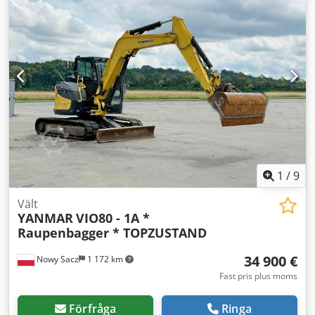
1
/
9
Vält
YANMAR
VIO80 - 1A *
Raupenbagger * TOPZUSTAND
34 900 €
Nowy Sacz
1 172 km
Fast pris plus moms
Förfråga
Ringa