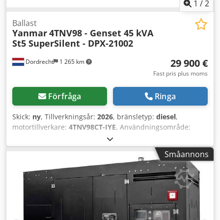
1
/
2
Ballast
Yanmar
4TNV98 - Genset 45 kVA
St5 SuperSilent - DPX-21002
29 900 €
Dordrecht
1 265 km
Fast pris plus moms
Förfråga
Ringa
Skick:
ny
, Tillverkningsår:
2026
, bränsletyp:
diesel
,
motortillverkare:
4TNV98CT-IYE
, Användningsområde:
Byggindustri Tomvikt: 1 775 kg Generator effekt: 45 kVA
Lastutrymmets mått: 265 x 120 x 192 cm Dkedpfoznr E Ejx
Småannons
Al Ner CE-märkning: ja Utsläppsnivå: Stage V / Tier IV final
Vattentankvolym: 210 l Kontakta DPX-teamet för mer
information. = Fler alternativ och tillbehör = - Batteri -
Styrpanel - Ståltak - Tankbil