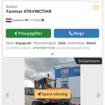
Ballast
Yanmar
4TNV98CTIHR
Apeldoorn
1 174 km
Prisuppgifter
Ringa
Skick:
begagnad
, Tillverkningsår:
2026
, bränsletyp:
diesel
,
motortillverkare:
4TNV98CTIHR
, Användningsområde:
Byggnation Tomvikt: 1 300 kg Generatorns effekt: 48 kVA
Lastutrymmets mått: 235 x 112 x 163 cm Vattentankens
Småannons
volym: 330 l Kontakta försäljningsavdelningen för mer
information. Över 85 års försäljningserfarenhet i
Nederländerna. Ett expertteam som söker individuella
lösningar för dina behov. 1 000 timmar eller 1 års garanti:
optimal säkerhet. Tillgängliga dygnet runt, sju dagar i
veckan. Dodpfx Aloy Dn Eio Nskr Snabb service. Stort lager,
direkt tillgängligt.
Spara sökning