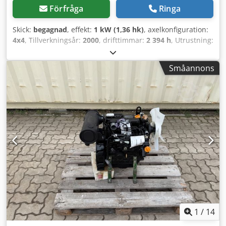
Förfråga
Ringa
Skick:
begagnad
, effekt:
1 kW (1,36 hk)
, axelkonfiguration:
4x4
, Tillverkningsår:
2000
, drifttimmar:
2 394 h
, Utrustning:
fyrhjulsdrift
, Egenvikt: 1 kg För ytterligare information,
vänligen kontakta Emal Jaweed. Raupendumper /
Småannons
bandvagnsdumper, Yanmar, Typ / modell: C50R,
Tillverkningsår: 2000, Drifttimmar: 2394, Längd: 4000 mm,
Bredd: 2100 mm, Höjd: 2400 mm, Lastytans mått: Längd:
2300 mm, Bredd: 2300 mm, Höjd: 300 mm, Öppen hytt
Dedpey Ivy Asfx Al Nokr Övrigt: * Vi erbjuder över 200
objekt till försäljning. * Vår anläggning ligger 30 km norr
om Frankfurts flygplats. * Finansiering & leasing möjligt. *
Specialist på transport & sjöfrakt över hela världen. * Vi
ansvarar inte för tryck- eller skrivfel. * Med reservation för
eventuella fel och mellan­ försäljning. * Inbyte möjligt! * För
köp av fordon och försäljning av begagnade maskiner
gäller uteslutande Jaweed GmbH:s allmänna villkor (AGB).
* Mer information samt våra allmänna villkor finns på vår
webbplats.
1
/
14