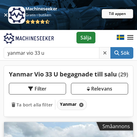
Machineseeker
Till appen
Gratis i butiken
Sälja
Sök
Yanmar Vio 33 U begagnade till salu
(29)
Filter
Relevans
Yanmar
Ta bort alla filter
Småannons