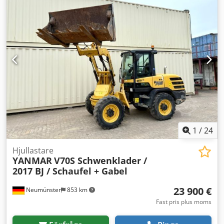
WhatsApp Dedeyvdluspfx Al Nekr Alla uppgifter ges utan
garanti. Med reservation för fel och mellanförsäljning.
1
/
24
Hjullastare
YANMAR
V70S Schwenklader /
2017 BJ / Schaufel + Gabel
23 900 €
Neumünster
853 km
Fast pris plus moms