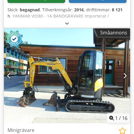
Skick:
begagnad
, Tillverkningsår:
2016
, drifttimmar:
8 121
h
, YANMAR VIO80 - 1A BANDGRÄVARE Importerat /
OLYCKSFRI I MYCKET GOTT SKICK! ? TILLVERKNINGSÅR:
2016 ? DRIFTTIMMAR: 8121 h UTRUSTNING: ? Radio ?
Småannons
Luftkonditionering ? Joystickstyrning ? Hydraulikledning för
snabbfäste ? Hydraulikledningar för hammare/grip/skär ?
Backkamera TEL: * KUBA – POLSKA, ENGELSKA, TYSKA,
ITALIENSKA * SEBASTIAN – POLSKA, TYSKA, ITALIENSKA,
????? * LASZLO – UNGARSKA * COSTEL – RUMÄNSKA
(Rumänska - vi tar hand om all exportdokumentation
inklusive registreringsnummer) RADEK – ????? Djdow I I
Nbopfx Al Nekr
1
/
16
Minigrävare