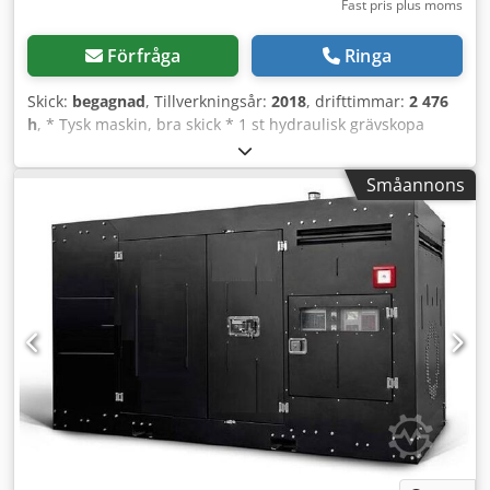
Fast pris plus moms
Förfråga
Ringa
Skick:
begagnad
, Tillverkningsår:
2018
, drifttimmar:
2 476
h
, * Tysk maskin, bra skick * 1 st hydraulisk grävskopa
1000 mm, 2 st grävskopor 500 + 300 mm *
Snabbskopplingssystem Lehnhoff MS 3 * Underrede som
Småannons
kan dras in, sköld som kan förkortas, vilket ger en fri
passagebredd på 1 m * 3-cylindrig Yanmar-motor *
Tillverkningsår 2018 * 1 885 kg driftsvikt * Dodpszr Ar Dsfx
Al Nskr * Jag skickar gärna en video till dig via WhatsApp *
WhatsApp: * Kontaktperson (polsk): [namn/nummer] *
Försäljning endast till företag, inga garantier, all
information utan garanti, med reservation för
mellanförsäljning