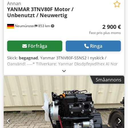
Annan
YANMAR
3TNV80F Motor /
Unbenutzt / Neuwertig
2 900 €
Neumünster
853 km
Fast pris plus moms
Förfråga
Ringa
Skick:
begagnad
, Yanmar 3TNV80F-SSNS2 I nyskick /
Oanvänd! ----* Tillverkare: Yanmar Dksdpfeyvdlhex Al Nor
* Typ: 3TNV80F-SSNS2 * 3-cylindrig diesel * I nyskick /
Oanvänd * Flera exemplar tillgängliga * Pris: 2.900 euro,
Småannons
exkl. moms + 19% moms. ----Vid frågor, vänligen ring: Erik
Kortum: WhatsApp All information lämnas utan ansvar för
korrekthet och utan garanti. Med reservation för
felskrivningar och mellanliggande försäljning.