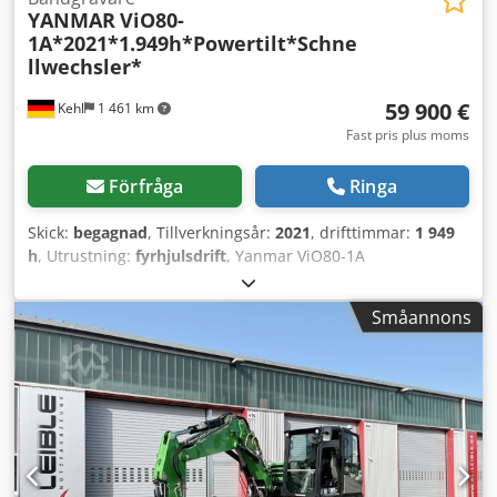
YANMAR
ViO80-
1A*2021*1.949h*Powertilt*Schne
llwechsler*
59 900 €
Kehl
1 461 km
Fast pris plus moms
Förfråga
Ringa
Skick:
begagnad
, Tillverkningsår:
2021
, drifttimmar:
1 949
h
, Utrustning:
fyrhjulsdrift
, Yanmar ViO80-1A
kortsvansgrävare FIN: YMRVIO80EMAJAH653 Tekniska data:
* Motor: Yanmar 4-cylindrig diesel * Effekt: 39,3 kW *
Småannons
Slagvolym: ca 3,3 l * Max grävdjup: ca 4,4 m * Max
räckvidd: ca 7,2 m * Skopbryt kraft: ca 63 kN *
Körhastighet: upp till ca 4,5 km/h * Tankvolym: ca 115 l
Utrustning: * Powertilt / hydraulisk sviveladapter *
Hydrauliskt snabbfäste * Dikesrensskopa / släntskopa *
Planeringssköld * Gummilarver * Centralsmörjanläggning
* Hytt med värme och luftkonditionering Dedsyrkuuepfx Al
Nekr * Eco-läge * Hydraulstyrning för extra redskap * 2-