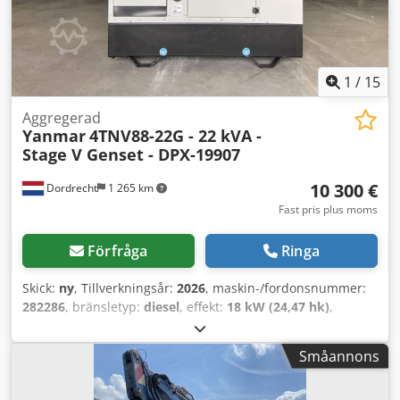
1
/
15
Aggregerad
Yanmar
4TNV88-22G - 22 kVA -
Stage V Genset - DPX-19907
10 300 €
Dordrecht
1 265 km
Fast pris plus moms
Förfråga
Ringa
Skick:
ny
, Tillverkningsår:
2026
, maskin-/fordonsnummer:
282286
, bränsletyp:
diesel
, effekt:
18 kW (24,47 hk)
,
motortillverkare:
Yanmar 4TNV88-22G
,
Användningsområde: Byggnation Egenvikt: 630 kg
Småannons
Generatorns effekt: 22 kVA Lastutrymmets dimensioner:
176 x 75 x 128 cm CE-märkning: ja Utsläppsnivå: Stage V /