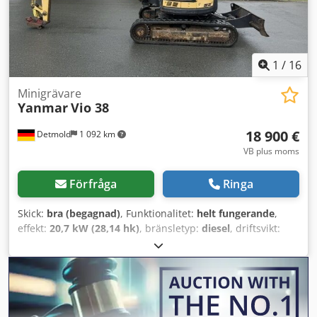
1
/
16
Minigrävare
Yanmar
Vio 38
18 900 €
Detmold
1 092 km
VB plus moms
Förfråga
Ringa
Skick:
bra (begagnad)
, Funktionalitet:
helt fungerande
,
effekt:
20,7 kW (28,14 hk)
, bränsletyp:
diesel
, driftsvikt:
3 885 kg
, Tillverkningsår:
2014
, drifttimmar:
5 640 h
,
Utrustning:
hytt
, Yanmar Vio38, tillverkad 2014, med
endast 5 650 drifttimmar. Maskinen är i gott skick.
Transport och leverans kan ordnas. Visning är möjlig efter
överenskommelse, även under helger. Dsdpfxezi Hams Al