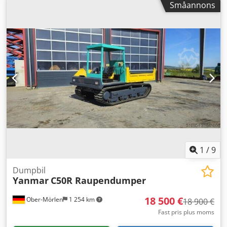
Småannons
Nskr CE-märkning: ja Utsläppsnivå: Stage V / Tier IV final
Vattentankvolym: 175 l Kontakta DPX-teamet för mer
information. = Fler alternativ och tillbehör = - Batteri -
Kontrollpanel - Ståltak - Tankfordon
1
/
9
Dumpbil
Yanmar
C50R Raupendumper
18 500 €
Ober-Mörlen
1 254 km
18 900 €
Fast pris plus moms