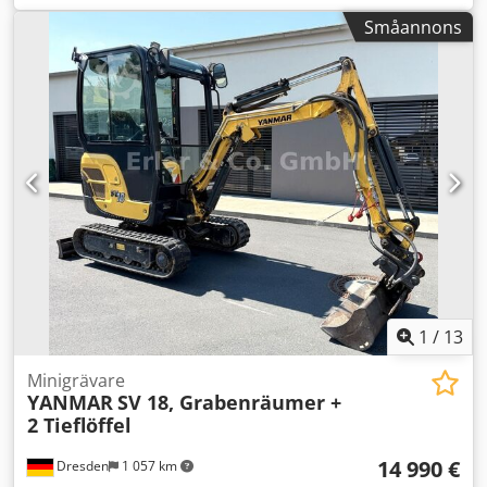
AC/klimatanläggning Tysk maskin från första ägaren
Småannons
Fullständig rördragning/anslutningar för
hammare/grip/sax Larvband/drivning ca 60-70%
Snabbväxel Driftsvikt ca 3700 kg Omedelbart klar för
användning Leverans möjlig Finansiering möjlig Besök
gärna vår hemsida: ----
tyska/engelska/serbiska/kroatiska/bosniska/bulgarska.....
Goran tyska/engelska/p?????/?????..... Roman Vi hjälper dig
gärna med finansiering eller leasing Försäljning till EU:
netto vid uppvisande av företagsdokument och moms/VAT-
nummer Momsdeposition 2 000 € Våra tjänster för dig: -
Tullskyltar - Exportdokument och EUR1 - Transport världen
över - Övernattningsmöjligheter - Transfer från München
flygplats eller Passau järnvägsstation
1
/
13
Minigrävare
YANMAR
SV 18, Grabenräumer +
2 Tieflöffel
14 990 €
Dresden
1 057 km