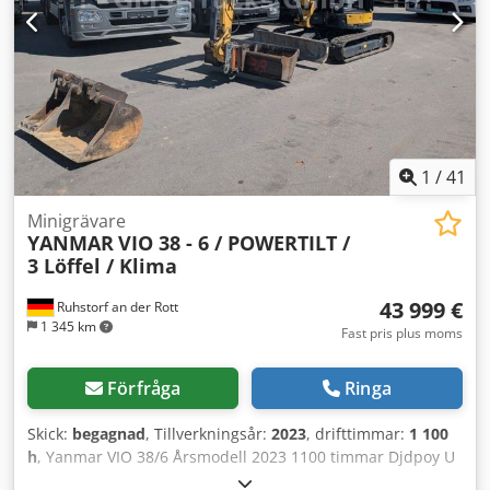
Goran tyska/engelska/p?????/?????..... Roman Vi hjälper
gärna till med finansiering eller leasing Försäljning inom
EU: netto vid uppvisande av företagsdokument och
momsnummer Momsdeposition 2 000 € Vår service för dig:
- Tullskyltar - Exporthandlingar och EUR1 - Transport över
hela världen - Övernattningsmöjligheter - Transfer från
Münchens flygplats eller Passaus tågstation
1
/
41
Minigrävare
YANMAR
VIO 38 - 6 / POWERTILT /
3 Löffel / Klima
43 999 €
Ruhstorf an der Rott
1 345 km
Fast pris plus moms
Förfråga
Ringa
Skick:
begagnad
, Tillverkningsår:
2023
, drifttimmar:
1 100
h
, Yanmar VIO 38/6 Årsmodell 2023 1100 timmar Djdpoy U
Tbwofx Al Nekr !!!!! POWERTILT !!!!! 3 skopor