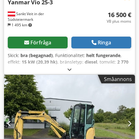
Yanmar
Vio 25-3
16 500 €
Sankt Veit in der
Südsteiermark
VB plus moms
1 495 km
Förfråga
Ringa
Skick:
bra (begagnad)
, Funktionalitet:
helt fungerande
,
effekt:
15 kW (20,39 hk)
, bränsletyp:
diesel
, tomvikt:
2 770
kg
, Tillverkningsår:
2010
, drifttimmar:
3 743 h
, Utrustning:
gummilarver
, Minigrävare YANMAR Vio 25-3 Dksdpfxozrd S
Småannons
So Al Njr Årsmodell 2010 Enligt mätare: 3 743 timmar 2 770
kg 15,2 kW - Hydraulisk slänkskopa - Djupgående skopa -
Alla ledningar - Välskött grävmaskin - Bra kedjor -
Omedelbart driftsklar Försäljningspris: 16 500 kr, exklusive
moms Möjlighet till förmånlig leverans! Ytterligare nya
skopor kan levereras mot tillägg!