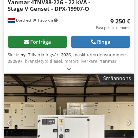
Yanmar
4TNV88-22G - 22 kVA -
Stage V Genset - DPX-19907-O
9 250 €
Dordrecht
1 265 km
Fast pris plus moms
Förfråga
Ringa
Skick:
ny
, Tillverkningsår:
2026
, maskin-/fordonsnummer:
282897
, bränsletyp:
diesel
, motortillverkare:
Yanmar
4TNV88-22G
, Användningsområde: Byggnation Djdpfx
Ajxpcwujl Nokr Tomvikt: 520 kg Generatorprestanda: 22
Småannons
kVA Lastutrymmets mått: 150 x 70 x 102 cm CE-märkning:
ja Utsläppsnivå: Stage V / Tier IV final Vattentankvolym: 60 l
Produktionsland: IT Kontakta DPX-teamet för mer
information. = Fler alternativ och tillbehör = - Batteri -
Kontrollpanel - Tank