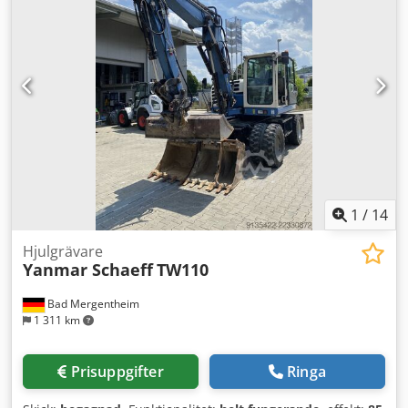
Tier IV final Dkedpfx Aljwfb Tvo Ner Vattentankvolym: 70 l
Tillverkningsland: IT Kontakta DPX-teamet för mer
information. = Ytterligare alternativ och tillbehör = - Batteri
- Kontrollpanel - Ståltak - Tankbil
1
/
14
Hjulgrävare
Yanmar Schaeff
TW110
Bad Mergentheim
1 311 km
Prisuppgifter
Ringa