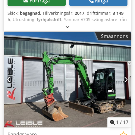
Förfråga
Ringa
Skick:
begagnad
, Tillverkningsår:
2017
, drifttimmar:
3 149
h
, Utrustning:
fyrhjulsdrift
, Yanmar V70S svänglastare från
2017 med endast 3 149 driftstimmar! ----* Tillverkare:
Yanmar * Modell: V70S * Årsmodell: 2017 * Avlästa
Småannons
driftstimmar: ca. 3 149 * Inkl. vikskopa och gafflar *
Driftsvikt: ca. 5 400 KG * Effekt: 45 KW * Deutz dieselmotor
* Tysk maskin * Fler bilder och video på begäran * Pris: 23
900 Euro, exkl. moms + 19 % moms. ----Vid frågor vänligen
ring: For more question please call: Dodey N Itkopfx Al Njkr
Erik Kortum: WhatsApp Alla uppgifter utan garanti och
förbehåll för fel eller mellanliggande försäljning.
1
/
17
Bandgrävare