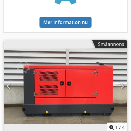
München flygplats eller Passau tågstation
Mer information nu
Småannons
1
/
4