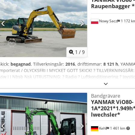
Raupenbagger 
Nowy Sacz
1 172 k
1
/
9
Skick:
begagnad
, Tillverkningsår:
2016
, drifttimmar:
8 121 h
, YANMA
Importerat / OLYCKSFRI I MYCKET GOTT SKICK! ? TILLVERKNINGSÅR:
Asw I I Nbsb Nsk UTRUSTNING: ? Radio ? Luftkonditionering ? Joystic
snabbfäste ? Hydraulikledningar för hammare/grip/skär ? Backkam
TYSKA, ITALIENSKA * SEBASTIAN – POLSKA, TYSKA, ITALIENSKA, ???
Bandgrävare
RUMÄNSKA (Rumänska - vi tar hand om all exportdokumentation in
YANMAR
ViO80-
????
1A*2021*1.949h
lwechsler*
Kehl
1 461 km