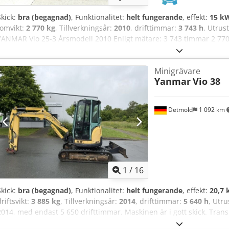
Skick:
bra (begagnad)
, Funktionalitet:
helt fungerande
, effekt:
15 kW
tomvikt:
2 770 kg
, Tillverkningsår:
2010
, drifttimmar:
3 743 h
, Utrus
YANMAR Vio 25-3 Årsmodell 2010 Enligt mätare: 3 743 timmar 2 770 
Djupgående skopa - Alla ledningar Dcodozrd S Sepfx Ab Nek - Välskö
Omedelbart driftsklar Försäljningspris: 16 500 kr, exklusive moms Mö
Minigrävare
Ytterligare nya skopor kan levereras mot tillägg!
Yanmar
Vio 38
Detmold
1 092 km
1
/
16
Skick:
bra (begagnad)
, Funktionalitet:
helt fungerande
, effekt:
20,7 
driftsvikt:
3 885 kg
, Tillverkningsår:
2014
, drifttimmar:
5 640 h
, Utr
2014, med endast 5 650 drifttimmar. Maskinen är i gott skick. Tran
är möjlig efter överenskommelse, även under helger. Dedpfszi Ha