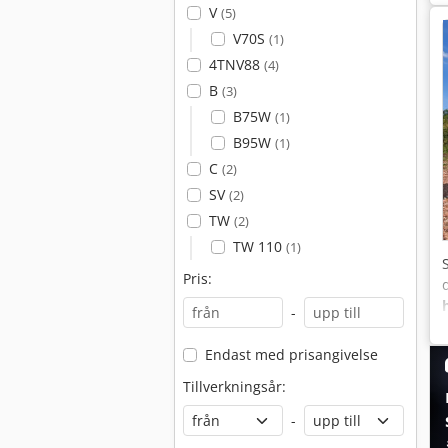
V
(5)
V70S
(1)
4TNV88
(4)
B
(3)
B75W
(1)
B95W
(1)
C
(2)
SV
(2)
TW
(2)
TW 110
(1)
Pris:
-
Endast med prisangivelse
Tillverkningsår:
-