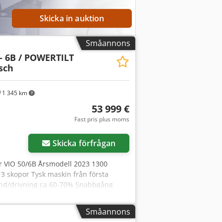
Skicka in auktion
Småannons
 - 6B / POWERTILT
asch
1 345 km
53 999 €
Fast pris plus moms
Skicka förfrågan
r VIO 50/6B Årsmodell 2023 1300
t 3 skopor Tysk maskin från första
and/drivning ca 60-70% Snabbgång
jlig Dcedpoy U Tb Rofx Ab Nsk
biska/kroatiska/bosniska/bulgarska.....
Småannons
d finansiering eller leasing Försäljning