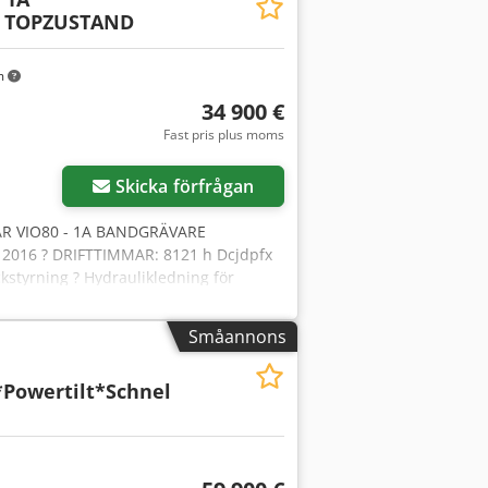
* TOPZUSTAND
m
34 900 €
Fast pris plus moms
Skicka förfrågan
R VIO80 - 1A BANDGRÄVARE
 2016 ? DRIFTTIMMAR: 8121 h Dcjdpfx
kstyrning ? Hydraulikledning för
era TEL: * KUBA – POLSKA, ENGELSKA,
?? * LASZLO – UNGARSKA * COSTEL –
Småannons
klusive registreringsnummer) RADEK –
*Powertilt*Schnel