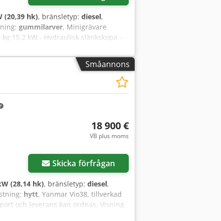
 (20,39 hk)
, bränsletyp:
diesel
,
tning:
gummilarver
, Minigrävare
kg 15,2 kW - Hydraulisk slänkskopa -
tt grävmaskin - Bra kedjor -
jlighet till förmånlig leverans!
Småannons
18 900 €
VB plus moms
Skicka förfrågan
kW (28,14 hk)
, bränsletyp:
diesel
,
ustning:
hytt
, Yanmar Vio38, tillverkad
sport och leverans kan ordnas. Visning
mex Ab Nock