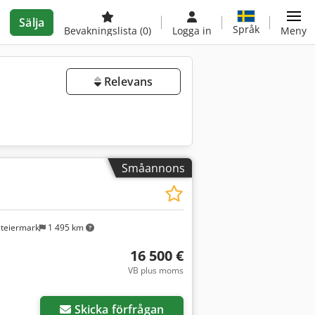
Sälja
Språk
Bevakningslista
(0)
Logga in
Meny
Relevans
Småannons
steiermark
1 495 km
16 500 €
VB plus moms
Skicka förfrågan