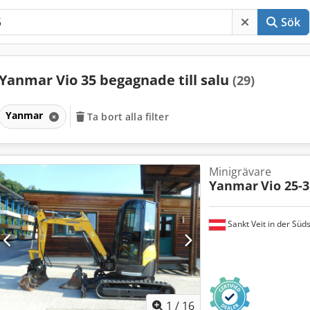
Sök
Yanmar Vio 35 begagnade till salu
(29)
Yanmar
Ta bort alla filter
Minigrävare
Yanmar
Vio 25-3
Sankt Veit in der Süd
1
/
16