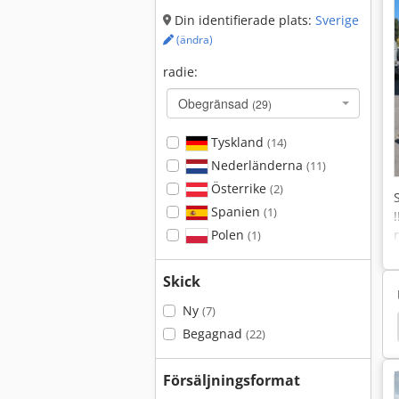
Din identifierade plats:
Sverige
(ändra)
radie:
Obegränsad
(29)
Tyskland
(14)
Nederländerna
(11)
Österrike
(2)
Spanien
(1)
Polen
(1)
Skick
Ny
(7)
rvinning
Cummins
Zay 7045 Fg
Cat 980 G
Begagnad
(22)
Försäljningsformat