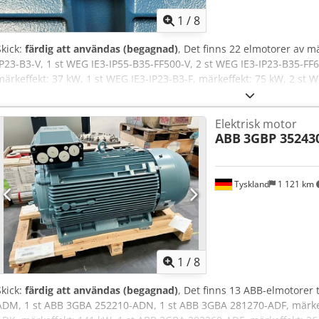
1
/
8
Skick:
färdig att användas (begagnad)
, Det finns 22 elmotorer av m
IP23-B3-V, 1 st WEG IE3-IP55-B35-FF500-V, 2 st WEG IE3-IP23-B35-FF6
märkeffekt: 37 kW, 1 st WEG IE3-IP23-B3-F, märkeffekt: 75 kW, 2 st 
IP23-B35-FF600-F, 1 st WEG IE3-IP23-B35-FF500-V, märkeffekt: 47 kW,
märkeffekt: 113 kW, 1 st WEG IE3-IP23-B3-V, märkeffekt: 113 kW, 1 s
Elektrisk motor
1 st WEG IE3-IP23-B3-V, märkeffekt: 136 kW, 1 st WEG IE3-IP23-B3-V,
ABB
3GBP 35243
märkeffekt: 132 kW. En platsbesiktning är möjlig. Dodpjzpyyaofx Alx
Tyskland
1 121 km
1
/
8
Skick:
färdig att användas (begagnad)
, Det finns 13 ABB-elmotorer 
ADM, 1 st ABB 3GBA 252210-ADN, 1 st ABB 3GBA 281270-ADF, märkef