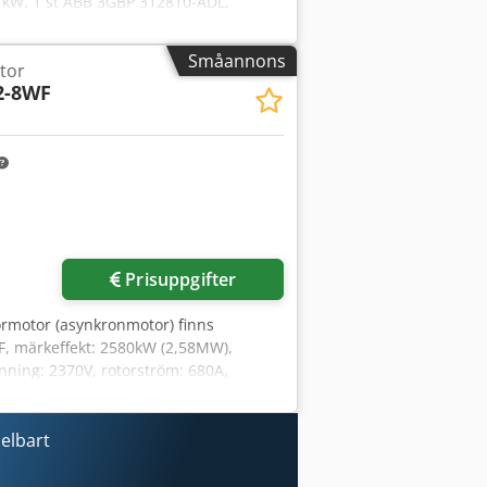
6 kW, 1 st ABB 3GBP 312810-ADL,
 1 st ABB 3GBA 282260-ADF, 1 st ABB
ADM, 3 st ABB 3GBP 312810-ADL. En
Småannons
tor
2-8WF
Prisuppgifter
rmotor (asynkronmotor) finns
: F, märkeffekt: 2580kW (2,58MW),
nning: 2370V, rotorström: 680A,
L/B/H: ca 3600mm/2300mm/2320mm.
 efter överenskommelse. Djdpfx Alexxl
elbart