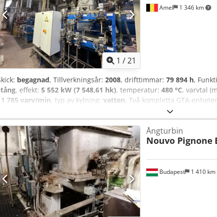
Amel
1 346 km
1
/
21
Skick:
begagnad
, Tillverkningsår:
2008
, drifttimmar:
79 894 h
, Funkt
stång
, effekt:
5 552 kW (7 548,61 hk)
, temperatur:
480 °C
, varvtal (
11 785 varv/min
, typ av kylning:
vatten
, Två kompletta GTA-enheter
reduktionsväxel, generator, smörjaggregat, styrsystem, reservdelar 
på cirka 52 bar och 450°C, den andra för ånga på cirka 62 bar och 
Ångturbin
via e-post för mer information. Lämna bud per GTA-enhet.
Nouvo Pignone
Budapest
1 410 km
Begär fle