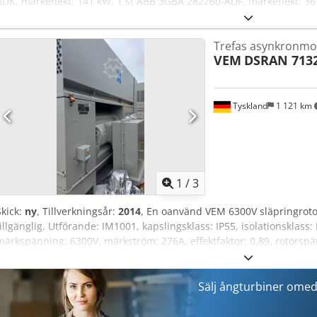
ADK, märkeffekt: 141 kW, 1 st ABB 3GBA 282260-ADF, märkeffekt: 3
märkeffekt: 253 kW, 1 st ABB 3GBA 282260-ADF, märkeffekt: 200 kW,
3GBA 312240-ADM 701, märkeffekt: 172 kW, 1 st ABB 3GBP 282410-
Trefas asynkronmo
inspektion på plats är möjlig. Dcjdpfjzpyxvjx Alxok
VEM
DSRAN 713
Tyskland
1 121 km
1
/
3
Skick:
ny
, Tillverkningsår:
2014
, En oanvänd VEM 6300V släpringroto
tillgänglig. Utförande: IM1001, kapslingsklass: IP55, isolationsklass
märkspänning: 6300V, märkström: 276A, effektfaktor: 0,89, rotorspä
märkhastighet: 993varv/min, totalvikt: ca 14 300kg. Maskinmått 
Maskinen är oanvänd och i nyskick. Besiktning på plats kan ordnas
Ihsxock
Sälj ångturbiner omed