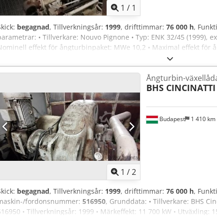
1
/
1
Skick:
begagnad
, Tillverkningsår:
1999
, drifttimmar:
76 000 h
, Funkt
parametrar: • Tillverkare: Nouvo Pignone • Typ: ENK 32/45 (1999), e
Nominell effekt för ångturbinpaket: MWe 10,2 • Maximal effekt för 
kåpor: st. 1 • Live ångparametrar: bar/°C 40 / 420 • LP-ångparametrar
40,8 • IP-ångflöde: t/h 15,5 Djdpfx Asy Drbujlxeck • Tryck i kondensa
Ångturbin-växellåd
timmar Utan styr- och skyddssystem!
BHS CINCINATTI
Budapest
1 410 km
1
/
2
Skick:
begagnad
, Tillverkningsår:
1999
, drifttimmar:
76 000 h
, Funkt
maskin-/fordonsnummer:
516950
, Grunddata: • Tillverkare: BHS Ci
516950 • Tillverkningsår: 1999 • Märkeffekt: 11 700 kW • Utväxling: