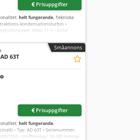
Prisuppgifter
ionalitet:
helt fungerande
, Tekniska
xtraktions-kondensationsturbin •
ångturbinpaket: MWe 11,2 • Antal
: bar/°C 4,0 / 180 • Live ångflöde: t/h
tor: bar 0,14 • Drifttimmar: 76 000
Småannons
a
AD 63T
Begär fler bilder
Prisuppgifter
ionalitet:
helt fungerande
,
ncinatti • Typ: AD 63T • Serienummer:
 1500/7555 • Drifttimmar: 76 000 timmar