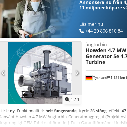
Annonsera nu från 4,
11 miljoner köpare
vä
Läs mer nu
+44 20 806 810 84
ångturbin
Howden 4.7 MW 
Generator Se
4.
Turbine
Tyskland
1 121 km
Begär fle
1
/
1
Skick:
ny
, Funktionalitet:
helt fungerande
, tryck:
26 stång
, effekt:
47
Oanvänt Howden 4,7 MW Ångturbin-Generatoraggregat (Projekt Avbr
Ursprungligt OEM Fabriksutförande | Fulla Garantiförmåner Undvik