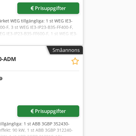
Prisuppgifter
ärket WEG tillgängliga: 1 st WEG IE3-
00-F, 3 st WEG IE3-IP23-B35-FF400-F,
WEG IE3-IP23-B35-FF600-F, 1 st WEG IE3-
 5 st WEG IE3-IP23-B35-FF600-V,
t WEG IE3-IP23-B3-V, märkeffekt: 91 kW,
Småannons
 märkeffekt: 245 kW, 1 st WEG,
0-ADM
jck
Prisuppgifter
tillgängliga: 1 st ABB 3GBP 352430-
fekt: 90 kW, 1 st ABB 3GBP 312240-