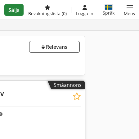
Sälja
Språk
Bevakningslista
(0)
Logga in
Meny
Relevans
Småannons
-V