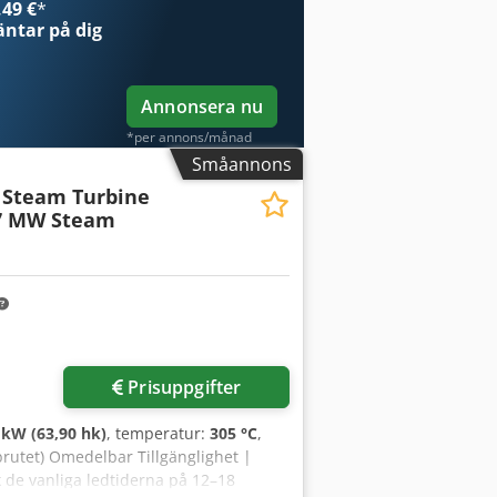
49 €
*
ntar på dig
Annonsera nu
*per annons/månad
Småannons
Steam Turbine
7 MW Steam
r bilder
Prisuppgifter
 kW (63,90 hk)
, temperatur:
305 °C
,
utet) Omedelbar Tillgänglighet |
 de vanliga ledtiderna på 12–18