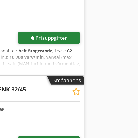
Prisuppgifter
ionalitet:
helt fungerande
, tryck:
62
min.):
10 700 varv/min
, varvtal (max):
 till salu (MAN-turbin med värmeuttag,
...) En GTA-enhet är avsedd för ånga
480°C. Dcsdpfxjzdqmyj Alxjk Kontakta
Småannons
ENK 32/45
r bilder