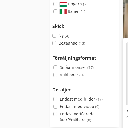
Ungern
(2)
Italien
(1)
Skick
Ny
(4)
Begagnad
(13)
Försäljningsformat
Småannonser
(17)
Auktioner
(0)
Detaljer
Endast med bilder
(17)
Endast med video
(0)
Endast verifierade
återförsäljare
(0)