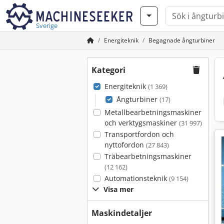
Sverige
Energiteknik
Begagnade ångturbiner
Kategori
Energiteknik
(1 369)
Ångturbiner
(17)
Metallbearbetningsmaskiner
och verktygsmaskiner
(31 997)
Transportfordon och
nyttofordon
(27 843)
Träbearbetningsmaskiner
(12 162)
Automationsteknik
(9 154)
Visa mer
Maskindetaljer