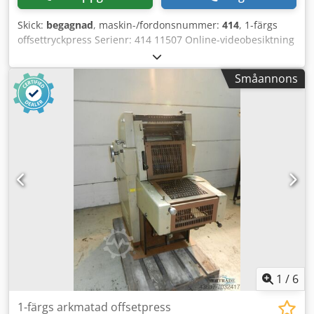
Skick:
begagnad
, maskin-/fordonsnummer:
414
, 1-färgs
offsettryckpress Serienr: 414 11507 Online-videobesiktning
via Skype-video Vi ser fram emot ert besök – fler maskiner
finns i lager Omedelbart tillgänglig – kan besiktigas
Småannons
Dodpotzc Evefx Ahieck Finns på lager i Emskirchen /
Nürnberg – kan testköras
1
/
6
1-färgs arkmatad offsetpress