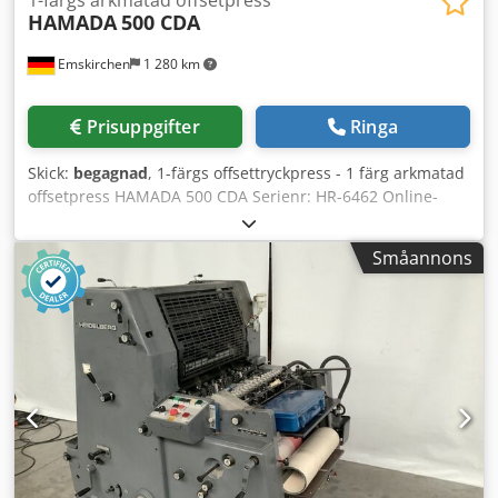
HAMADA
500 CDA
Emskirchen
1 280 km
Prisuppgifter
Ringa
Skick:
begagnad
, 1-färgs offsettryckpress - 1 färg arkmatad
offsetpress HAMADA 500 CDA Serienr: HR-6462 Online-
videoinspektion via Skype-video Dedpfeh Aw Ucjx Ahisck Vi
skulle uppskatta ert besök – fler maskiner i lager
Småannons
Omedelbart tillgänglig – Kan inspekteras Finns i lager i
Emskirchen/Nürnberg – Kan testas