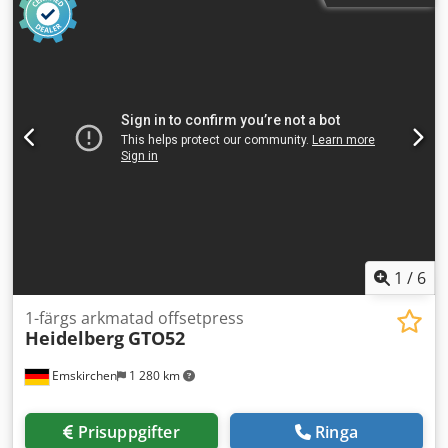
– kan inspekteras. Finns i lager i Emskirchen / Nürnberg –
kan testas.
1
/
6
1-färgs arkmatad offsetpress
Heidelberg
GTO52
Emskirchen
1 280 km
Prisuppgifter
Ringa