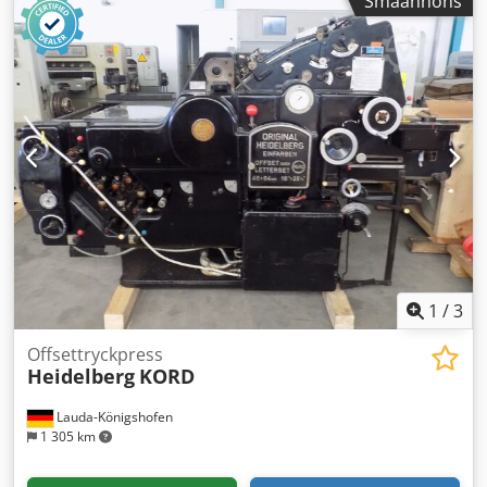
Småannons
Dedpfszkb U Isx Ahiock Om du är intresserad, ger vi dig
gärna information om andra maskiner som finns
tillgängliga hos oss. Du är välkommen att, efter
överenskommelse om tid, besöka oss och titta på
maskinen.
1
/
3
Offsettryckpress
Heidelberg
KORD
Lauda-Königshofen
1 305 km