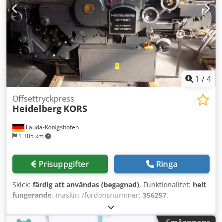
1
/
4
Offsettryckpress
Heidelberg
KORS
Lauda-Königshofen
1 305 km
Prisuppgifter
Ringa
Skick:
färdig att användas (begagnad)
, Funktionalitet:
helt
fungerande
, maskin-/fordonsnummer:
356257
,
Offsettryckpress Heidelberg KORS, en färg, maskinnummer
356257, 52 x 72 cm, i gott skick, tillgänglig omgående.