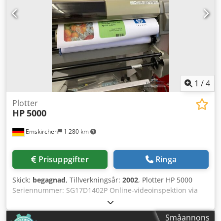
1
/
4
Plotter
HP
5000
Emskirchen
1 280 km
Prisuppgifter
Ringa
Skick:
begagnad
, Tillverkningsår:
2002
, Plotter HP 5000
Seriennummer: SG17D1402P Online-videoinspektion via
Skype-video. Vi ser fram emot ert besök – fler maskiner
finns i lager. Dodotzc Rrepfx Ahieck Omedelbart tillgänglig
Småannons