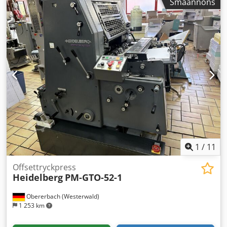
Småannons
1
/
11
Offsettryckpress
Heidelberg
PM-GTO-52-1
Obererbach (Westerwald)
1 253 km