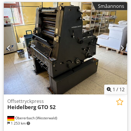
Småannons
1
/
12
Offsettryckpress
Heidelberg
GTO 52
Obererbach (Westerwald)
1 253 km