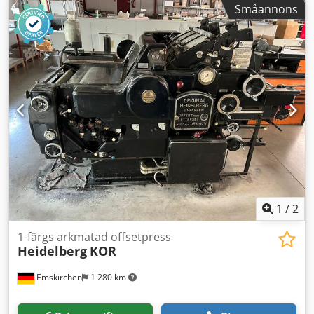
Småannons
Max hastighet: 8.000 ark/timme Konventionellt fuktsystem
Online videoinspektion via Skype-video Vi ser gärna att du
besöker oss – fler maskiner i lager Omedelbart tillgänglig –
Kan inspekteras Finns i lager i Emskirchen / Nürnberg –
Kan testköras
1
/
2
1-färgs arkmatad offsetpress
Heidelberg
KOR
Emskirchen
1 280 km