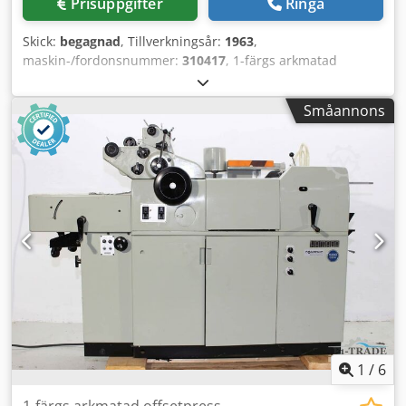
Prisuppgifter
Ringa
Skick:
begagnad
, Tillverkningsår:
1963
,
maskin-/fordonsnummer:
310417
, 1-färgs arkmatad
offsettryckmaskin Heidelberg KORD64 Årsmodell 1963 -
Serienr. 310417 Max format: 400 x 570 mm Max hastighet:
Småannons
8 000 ark/timme Dcodpfx Aheh U Dm Soiok Konventionellt
fuktningssystem Online-videogranskning via Skype Vi
välkomnar ert besök – fler maskiner i lager Omedelbart
tillgänglig – Kan inspekteras Lagerort: Emskirchen /
Nürnberg – Testkörning möjlig
1
/
6
1-färgs arkmatad offsetpress