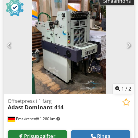
Småannons
Antal tryck: 45 miljoner Fuktningssystem: konventionellt
Dodpfx Astydphehiock Online-videoinspektion via Skype-
video Vi ser gärna att ni besöker oss - fler maskiner i lager
Omedelbart tillgänglig - kan inspekteras Lagerort:
Emskirchen / Nürnberg - kan provköras
1
/
2
Offsetpress i 1 färg
Adast
Dominant 414
Emskirchen
1 280 km
Prisuppgifter
Ringa