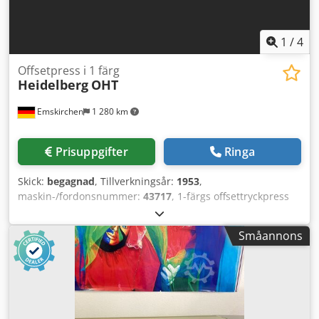
1
/
4
Offsetpress i 1 färg
Heidelberg
OHT
Emskirchen
1 280 km
Prisuppgifter
Ringa
Skick:
begagnad
, Tillverkningsår:
1953
,
maskin-/fordonsnummer:
43717
, 1-färgs offsettryckpress
Serienr. 43717 Online videoinspektion via Skype-video Vi
skulle bli mycket glada över ert besök – fler maskiner i
Småannons
lager Dcodpstzc E Nefx Ahijk Omedelbart tillgänglig – kan
inspekteras Finns i lager i Emskirchen / Nürnberg – kan
testas