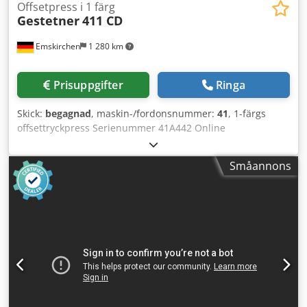
Offsetpress i 1 färg
Gestetner
411 CD
Emskirchen
1 280 km
Prisuppgifter
Ringa
Skick:
begagnad
, maskin-/fordonsnummer:
41
, 1-färgs
offsettryckpress Serienummer 41A442 Online
videoinspektion via Skype-video Vi ser fram emot ert besök
– fler maskiner i lager Dcjdpfx Astzc E Ajhiek Omedelbart
Småannons
tillgänglig – kan inspekteras Finns i lager i Emskirchen /
Nürnberg – kan testas