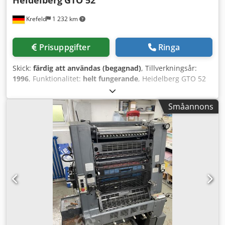
Krefeld
1 232 km
Prisuppgifter
Ringa
Skick:
färdig att användas (begagnad)
, Tillverkningsår:
1996
, Funktionalitet:
helt fungerande
, Heidelberg GTO 52
År 1996 Dcodpfx Aezpamgjhisk Pulverspraysystem Varn
Kompac-fuktning
Småannons