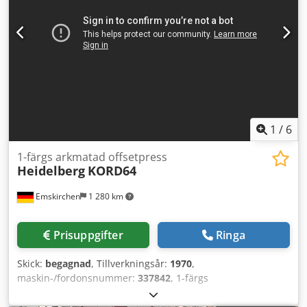
1
/
6
1-färgs arkmatad offsetpress
Heidelberg
KORD64
Emskirchen
1 280 km
Prisuppgifter
Ringa
Skick:
begagnad
, Tillverkningsår:
1970
,
maskin-/fordonsnummer:
337842
, 1-färgs
arkoffsettryckmaskin Heidelberg KORD64, år 1970 - serienr.
337842 Max format: 460 x 640 mm Djdpjh Uhpfefx Ahisck