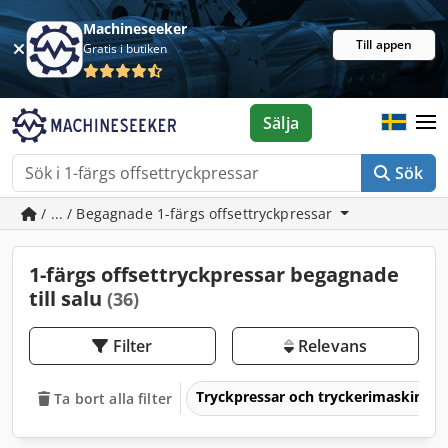
Machineseeker
Till appen
Gratis i butiken
Sälja
Sök
/ ... / Begagnade 1-färgs offsettryckpressar
1-färgs offsettryckpressar begagnade
till salu
(36)
Filter
Relevans
Tryckpressar och tryckerimaskiner
Ta bort alla filter