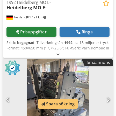
1992 Heidelberg MO E-
Heidelberg
MO E-
Tyskland
1 121 km
Prisuppgifter
Ringa
Skick:
begagnad
, Tillverkningsår:
1992
, ca 18 miljoner tryck
Format: 450×650 mm (17,7×25,6″) Fuktverk: Varn Kompac III
Enkelarksinmatning Puderaggregat Dcodpszavbvofx Ahijk
Tillgänglig: omgående
Småannons
Spara sökning