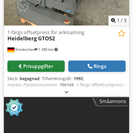
1
/
3
1-färgs offsetpress för arkmatning
Heidelberg
GTO52
Emskirchen
1 280 km
Prisuppgifter
Ringa
Skick:
begagnad
, Tillverkningsår:
1992
,
maskin-/fordonsnummer:
706166
, 1-färgs offsettryckpress -
1 Color Sheet-Fed Offset Press Heidelberg GTO52+
Årsmodell 1992 - Serienr. 706166 Max format: 320 x 460
Småannons
mm Dcjdpfxeuq Spvo Ahisk Antal tryck: 37 miljoner
Pappersvikt: 0,04 - 0,4 mm Hastighet: 3 000 - 8 000
ark/timme Fuktverk: VARN Compac Plus-version Online
videoinspektion via Skype video Vi ser fram emot ert besök
– fler maskiner i lager Omedelbart tillgänglig - kan