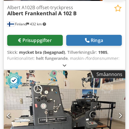
Albert A102B offset-tryckpress
Albert Frankenthal
A 102 B
Finland
432 km
Prisuppgifter
Ringa
Skick:
mycket bra (begagnad)
, Tillverkningsår:
1985
,
Funktionalitet:
helt fungerande
, maskin-/fordonsnummer:
31366
, Albert Frankenthal A 102 B skärlängd 900 mm
Specifik boktryckspress Årsmodell: 12.1985 Max hastighet:
Småannons
22 000 ark/timme Arbetshastighet: 18 500 ark/timme
Dcedjzcn Dbepfx Ahiok Cylinderomkrets: 900 mm Max
papperbredd: 650 mm Längd med tork: 19,5 m Bredd: 1,85
m (utan extrautrustning) Höjd: 3,10 m (utan
extrautrustning) Maskinens leveransomfattning inkluderar:
(se även ritning på bilderna) - Albert statopaster,
automatisk rullsbyte under tryckning - Albert Einzugswerk,
pappersinmatningsenhet - Albert Druckeinheit, tryckenhet
utrustad med: - Baldwin fuktningssystem med styrning