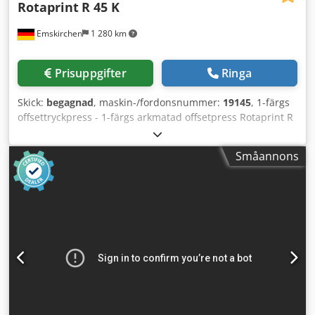
Rotaprint
R 45 K
Emskirchen
1 280 km
Prisuppgifter
Ringa
Skick:
begagnad
, maskin-/fordonsnummer:
19145
, 1-färgs
offsettryckpress - 1-färgs arkmatad offsetpress Rotaprint R
45 K Dsdpfxeh Axxbj Ahijck Online-videoinspektion via
Skype-video Vi ser mycket gärna ert besök – fler maskiner i
Småannons
lager Omedelbart tillgänglig – Kan besiktigas I lager i
Emskirchen / Nürnberg – Kan testas