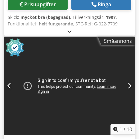
Prisuppgifter
Ringa
Skick:
mycket bra (begagnad)
, Tillverkningsår:
1997
,
Funktionalitet:
helt fungerande
, STC-Ref: G-022-7709
Dedpszcfrvofx Ahieck Heidelberg PM-GTO-52-1,
tillverkningsår: 1997, tryckantal: ca 62 miljoner. Format:
Småannons
360x520 mm, 1 färg Utrustning: - Plus-version: förberedd
för numrering & perforeringsutrustning - Numreringsverk
- Perforeringsverk - Direkt fuktverk (Heidelberg till GTO 52)
- Pulvermatare - Basutrustning för perforering och
skärning --> Tillgänglig från: 07/2026
1
/
10