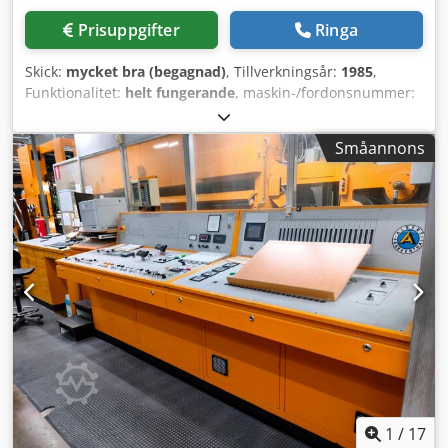
Prisuppgifter
Ringa
Skick:
mycket bra (begagnad)
, Tillverkningsår:
1985
,
Funktionalitet:
helt fungerande
, maskin-/fordonsnummer:
683188
, STC-Ref: G-022-7717 Heidelberg GTO-52,
tillverkningsår: 1985, tryckantal: ca 20 miljoner. Format:
Småannons
360x520 mm, 1 färg Dedpfezfimnox Ahisck Utrustning: -
Pulveraggregat - Varn Compac III - Minus-version -->
Tillgänglig från: 08/2026
1
/
17