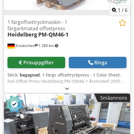
1
/
6
1 färgoffsettryckmaskin - 1
färgarkmatad offsetpress
Heidelberg
PM-QM46-1
Emskirchen
1 280 km
Prisuppgifter
Ringa
Skick:
begagnad
, 1-färgs offsettryckpress - 1 Color Sheet-
Fed Offset Press Heidelberg PM-QM46-1 Årsmodell 2005 -
Serienummer 965406 Arkformat / Pappersstorlek min. 140
mm × 89 mm - max. 340 x 460 mm Dcedpfx Asv Ak S Rohiok
Småannons
Tryckhastighet / Printing Speed max. 10 000 ark/timme
Pappers-/Materialtjocklek 0,04 mm – 0,3 mm Fuktverk DDS
Automatiskt plåtväxlingssystem (Autoplate) Plus-version
Remmatningsenhet - Bandmatning Mediprint STR 4.1
Pulverspridare / Pulveraggregat för torkning Online
videoinspektion via WhatsApp - MS Zoom - Telegram Finns