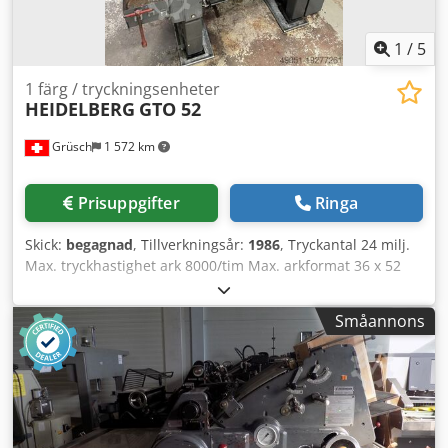
1
/
5
1 färg / tryckningsenheter
HEIDELBERG
GTO 52
Grüsch
1 572 km
Prisuppgifter
Ringa
Skick:
begagnad
, Tillverkningsår:
1986
, Tryckantal 24 milj.
Max. tryckhastighet ark 8000/tim Max. arkformat 36 x 52
cm Dcedpjwplrqsfx Ahiek Fuktningssystem Crestline
Småannons