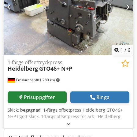
i lager i Emskirchen/Nürnberg - Omedelbart tillgänglig -
Kan testköras
1
/
6
1-färgs offsettryckpress
Heidelberg
GTO46+ N+P
Emskirchen
1 280 km
Prisuppgifter
Ringa
Skick:
begagnad
, 1-färgs offsetpress Heidelberg GTO46+
N+P i gott skick. 1-färgs offsetpress för ark - Heidelberg
GTO46+ N+P Årsmodell 1989 - Serienummer 698328 Max
format: 140 x 180 / 320 x 460 mm Fuktverk: VARN Compac
Plus-version med numrerings- och perforeringsenhet N+P