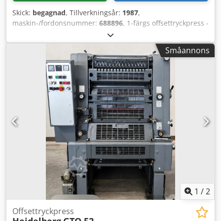
Skick:
begagnad
, Tillverkningsår:
1987
,
maskin-/fordonsnummer:
688896
, 1-färgs offsettryckpress -
1-färgs arkmatad offsetpress Heidelberg GTO52+ N+P,
Årsmodell 1987 - Serienummer 688896 Max format: 320 x
Småannons
460 mm Tryck: 33 miljoner Pappersvikt: 0,04 - 0,4 mm
Hastighet: 3 000 - 8 000 ark/timme Konventionellt fuktverk
Dcedpfx Ahjll A Tfoiok Plus-version Med påtrycknings-,
numrerings- och perforeringsenhet N+P Online-inspektion
via Skype-video möjlig Vi uppskattar gärna ert besök - fler
maskiner i lager Omedelbart tillgänglig - kan inspekteras
Finns i lager i Emskirchen / Nürnberg - kan testköras
1
/
2
Offsettryckpress
Heidelberg
GTO 52