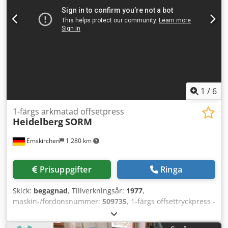
inspekteras Finns i lager i Emskirchen / Nürnberg - kan
testköras
1
/
6
1-färgs arkmatad offsetpress
Heidelberg
SORM
Emskirchen
1 280 km
Prisuppgifter
Ringa
Skick:
begagnad
, Tillverkningsår:
1977
,
maskin-/fordonsnummer:
509735
, 1-färgs offsettryckpress -
1 Color Sheet-Fed Offset Press Heidelberg SORM Årsmodell
1977 - Serienummer 509735 Max format: 520 x 720 mm