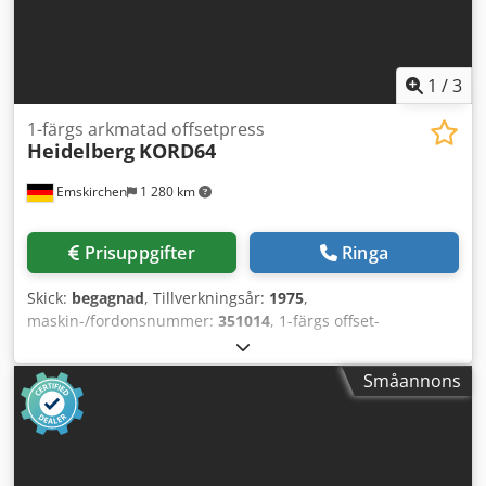
1
/
3
1-färgs arkmatad offsetpress
Heidelberg
KORD64
Emskirchen
1 280 km
Prisuppgifter
Ringa
Skick:
begagnad
, Tillverkningsår:
1975
,
maskin-/fordonsnummer:
351014
, 1-färgs offset-
arkenpress Heidelberg KORD 64, årgång 1975 - Serienr.
337842 Max. format: 460 x 640 mm Max. hastighet: 8 000
Småannons
ark/timme Konventionellt fuktningssystem Online-
videoundersökning via Skype-video Vi ser fram emot ert
besök – fler maskiner i lager Omedelbart tillgänglig – kan
inspekteras Finns i lager i Emskirchen / Nürnberg – kan
provköras Dcedpemc Ergjfx Ahisk