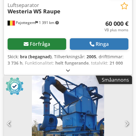
Luftseparator
Westeria
WS Raupe
60 000 €
Pajottegem
1 391 km
VB plus moms
Förfråga
Ringa
Skick:
bra (begagnad)
, Tillverkningsår:
2005
, drifttimmar:
3 736 h
, Funktionalitet:
helt fungerande
, totalvikt:
21 000
kg
, Till salu: Westeria Windzifter. Typ: WS Raupe
Crsdpfxjzbk U Te Af Uof Drifttimmar: 3736 I gott
Småannons
fungerande skick. Tillverkningsår: 2005. Fullt mobil på bra
band. Inklusive generator. Klar för användning. Sökord:
Återvinning, sortering, avfall, sikt, windsifter, sikt, sålla,
vindavskiljare, band, generator, aggregat, grupp, larvband,
mobil