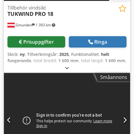
Tillbehör vindsikt
TUKWIND
PRO 18
Gmunden
1 393 km
Prisuppgifter
Ringa
Skick:
ny
, Tillverkningsår:
2025
, Funktionalitet:
helt
fungerande
, total bredd:
1 600 mm
, total längd:
1 600 mm
,
total höjd:
2 150 mm
, totalvikt:
1 140 kg
, elektrisk säkring:
63 A
, inspänning:
400 V
, drivtyp:
Elektromotor
,
Småannons
Påbyggnads Vindsiktare TUKWIND PRO 18. Den
kombinerade fläktenheten med sug- och tryckluft i en och
samma station. - Kompakt separeringssystem för
montering på befintlig siktteknik (mobil & stationär) - Hög
sug- och tryckluftskapacitet – steglöst justerbar tack vare
inbyggd frekvensomvandlare Cjdowhfgropfx Af Uerf -
Elektrisk drift, vilket ger mycket låga underhållskostnader -
Effektbehov: 18,5 kW; elkontakt: 63A CEE Brett
användningsområde tack vare robust konstruktion och