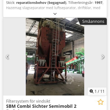
Skick:
reparationsbehov (begagnad)
, Tillverkningsår:
1997
,
Hazemag slagseparator med luftseparator, driftklar, med
vibrationsränna, fläkt och elskåp. Cjdpfsmfq Szox Af Uorf
Småannons
1
/
11
Filtersystem för vindsikt
SBM Combi Sichter
Semimobil 2