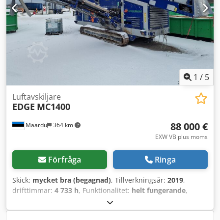
1
/
5
Luftavskiljare
EDGE
MC1400
88 000 €
Maardu
364 km
EXW VB plus moms
Förfråga
Ringa
Skick:
mycket bra (begagnad)
, Tillverkningsår:
2019
,
drifttimmar:
4 733 h
, Funktionalitet:
helt fungerande
,
bränsle:
diesel
, Trefraktions luftseparator med extra
sugfläkt för mellanförfraktion. Maskinen har haft endast en