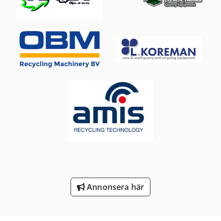
Sortera Bil
System För Utsug
Transport Motor
Transport Vagn
Vagn För Verktyg
Ved
Ved-Begäranden
Verktyg För Mätning
Verktyg För Träbearbetning
Annonsera här