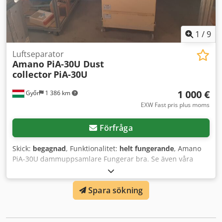
1
/
9
Luftseparator
Amano PiA-30U Dust
collector
PiA-30U
1 000 €
Győr
1 386 km
EXW Fast pris plus moms
Förfråga
Skick:
begagnad
, Funktionalitet:
helt fungerande
, Amano
PiA-30U dammuppsamlare Fungerar bra. Se även våra
andra annonser. Codpfjryxmxex Af Uerf
Spara sökning