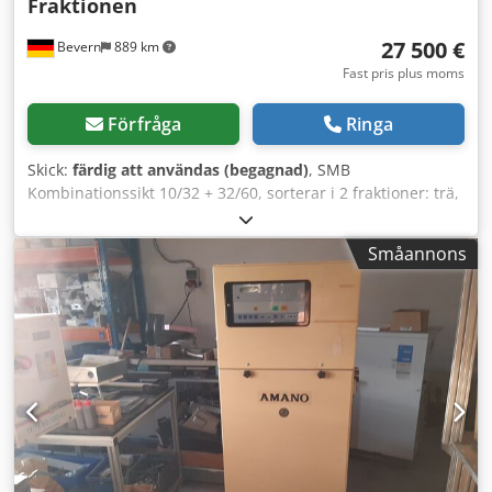
Fraktionen
27 500 €
Bevern
889 km
Fast pris plus moms
Förfråga
Ringa
Skick:
färdig att användas (begagnad)
, SMB
Kombinationssikt 10/32 + 32/60, sorterar i 2 fraktioner: trä,
plast, folie och papper. Vindsikt med filteranläggning, 2
vibrerande rännor, cellmatningslucka, styrskåp med
Småannons
centralstyrning för hela anläggningen, mobil med kroklyft,
självresterande, kompressor för filterrengöring, 1000
drifttimmar. Credpfx Asp Aunlof Usf