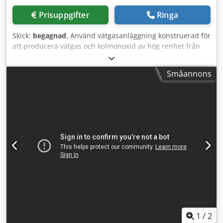
Prisuppgifter
Ringa
Skick:
begagnad
, Använd vätgasanläggning konstruerad för
att producera vätgas och kolmonoxid av hög renhet från
naturgas. Tillverkad av Air Liquide och togs i drift första
gången 2015, stängdes ner i augusti 2024.
Småannons
Produktionskapacitet: - Vätgas: 60 000 Nm3/timme med en
renhet på 99,99 %. - Kolmonoxid: 14 500 Nm3/timme med
en renhet på cirka 99 %. (Den faktiska renheten beror på
kvoten kväve i naturgasråvaran.) - Överhettat ångutsläpp,
40 bar. HyCO-anläggningen består av följande (5)
huvuddelar: - Syntesgasproduktion/ångreformering och
ångproduktion - Gaskylning - Enhet för CO2-
borttagning/CO2-rening Codpfxsy Ryrbe Af Usrf -
Gastorkning och kryogen separation -
Trycksvängningsadsorption (PSA) Dessutom ingår:
delsystem för tillförsel av driftsresurser,
avgasningssystem, processtyrning och
säkerhetsavstängningssystem.
1
/
2