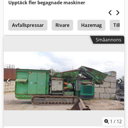
ägare. Codpev Aailofx Af Uorf
Upptäck fler begagnade maskiner
l
Avfallspressar
Rivare
Hazemag
Tillbe
Småannons
1
/
12