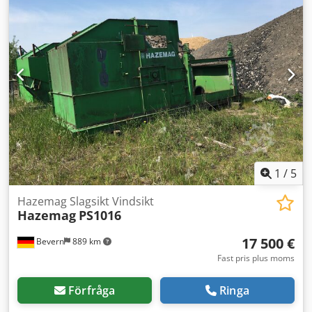
1
/
5
Hazemag Slagsikt Vindsikt
Hazemag
PS1016
17 500 €
Bevern
889 km
Fast pris plus moms
Förfråga
Ringa