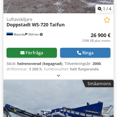
1
/
4
Luftavskiljare
Doppstadt
WS-720 Taifun
26 900 €
Maardu
364 km
EXW VB plus moms
Förfråga
Ringa
Skick:
helrenoverad (begagnad)
, Tillverkningsår:
2000
,
drifttimmar:
3 200 h
, Funktionalitet:
helt fungerande
,
bränsle:
diesel
, Maskinen är i utmärkt skick med låga
drifttimmar, valfri mobil bunkermatarskruv (den som syns
Småannons
på bilden) finns tillgänglig mot extra kostnad. Nytt
bandrengöringssystem installerat. Cedjvy A Urepfx Af Ujrf