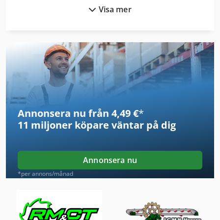
Visa mer
Form-Vinden
Fönstret För
Ga 90 Vsd
German
Idx 23
Annonsera nu från 4,49 €
*
International 433
11 miljoner köpare
väntar på dig
International 434
Magnetisk Separator
Annonsera nu
Nc Svarv
*per annons/månad
Separation Filter
Separator