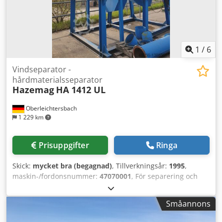
1
/
6
Vindseparator -
hårdmaterialsseparator
Hazemag
HA 1412 UL
Oberleichtersbach
1 229 km
Prisuppgifter
Ringa
Skick:
mycket bra (begagnad)
, Tillverkningsår:
1995
,
maskin-/fordonsnummer:
47070001
, För separering och
avskiljning av lätta och störande material Csdpfx Afjqi Eh
Hs Ujrf Trummans diameter x bredd: 1 400 x 1 200 mm
Småannons
Vibrationsmatarränna Fläkt med kapacitet V = 7 000 m³/h
inklusive stålkonstruktion, plattform, räcken, etc.