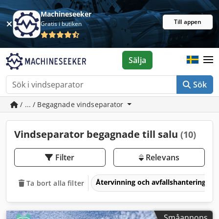
Machineseeker
Till appen
Gratis i butiken
Sälja
Sök
/ ... / Begagnade vindseparator
Vindseparator begagnade till salu
(10)
Filter
Relevans
Återvinning och avfallshantering
Ta bort alla filter
Småannons