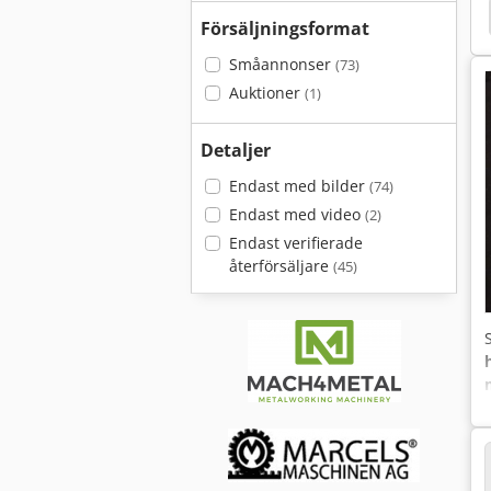
Luftfilter
Radialfläkt
Fläkt Ugn
Chips
Försäljningsformat
Småannonser
(73)
Auktioner
(1)
Detaljer
Endast med bilder
(74)
Endast med video
(2)
Endast verifierade
återförsäljare
(45)