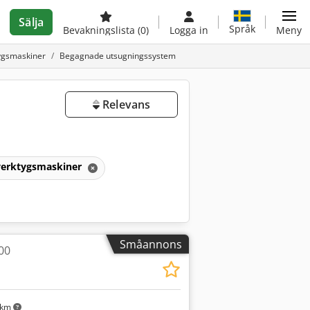
Sälja
Språk
Bevakningslista
(0)
Logga in
Meny
tygsmaskiner
Begagnade utsugningssystem
Relevans
 verktygsmaskiner
Småannons
00
 km