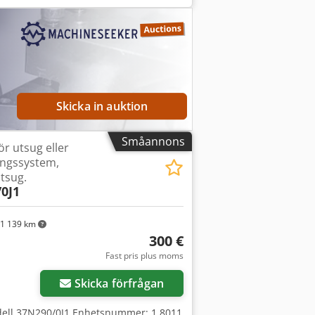
 slipning av material som inte ger
erande processer inom kemi-,
 temperaturen på den inkommande
r upp dammet på filterytans utsida.
kluftspulser. Dcsdpozmfuqefx Agdok
Skicka in auktion
Småannons
för utsug eller
ingssystem,
utsug.
0J1
1 139 km
300 €
Fast pris plus moms
Skicka förfrågan
modell 37N290/0J1 Enhetsnummer: 1.8011