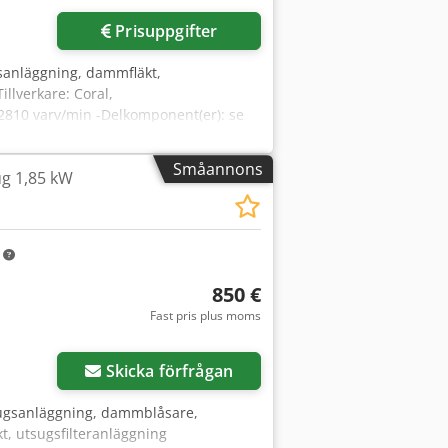
Prisuppgifter
sanläggning, dammfläkt,
llverkare: Coral,
 2810 varv/min -Delkomponent(er): se
dek
Småannons
g 1,85 kW
m
850 €
Fast pris plus moms
Skicka förfrågan
sugsanläggning, dammblåsare,
t, utsugsfilteranläggning