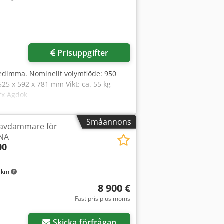
Prisuppgifter
jedimma. Nominellt volymflöde: 950
 525 x 592 x 781 mm Vikt: ca. 55 kg
efx Agdok
Småannons
 avdammare för
NA
00
6 km
8 900 €
Fast pris plus moms
Skicka förfrågan