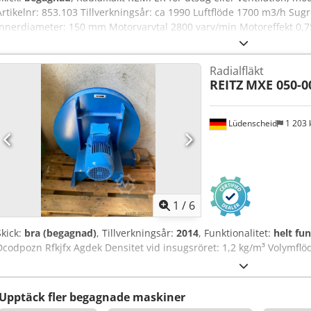
Artikelnr: 853.103 Tillverkningsår: ca 1990 Luftflöde 1700 m3/h Su
innerdiameter: 150 mm Motorvarvtal 2800 varv/min Motoreffekt 0,75
Hölje av aluminiumgjutgods - Fläkthjul av aluminiumgjutgods - myc
Utrymmesbehov L x B x H 450 x 420 x 400 mm Vikt 20 kg Bra skick O
Radialfläkt
Ajzpbrwjgdeck 2 stycken finns tillgängliga, pris per styck.
REITZ
MXE 050-0
Lüdenscheid
1 203
1
/
6
Skick:
bra (begagnad)
, Tillverkningsår:
2014
, Funktionalitet:
helt fu
Dcodpozn Rfkjfx Agdek Densitet vid insugsröret: 1,2 kg/m³ Volymflöd
Upptäck fler begagnade maskiner