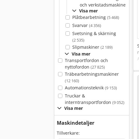
och verkstadsmaskiner
(281)
Visa mer
Plåtbearbetning
(5 468)
Svarvar
(4 356)
Svetsning & skärning
(2 535)
Slipmaskiner
(2 189)
Visa mer
Transportfordon och
nyttofordon
(27 825)
Träbearbetningsmaskiner
(12 160)
Automationsteknik
(9 153)
Truckar &
interntransportfordon
(9 052)
Visa mer
Maskindetaljer
Tillverkare: