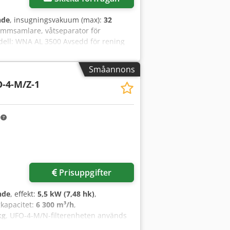
nde
, insugningsvakuum (max):
32
ammsamlare, våtseparator för
ell: WNA AL 3500 Avsedd för rening
gpresterande, våt dammuppsamlare som
la och driftsäkra funktionsprincip.
Småannons
ion. Luften renas genom att virvla
-4-M/Z-1
pp och binds av vattenmolekylerna.
den nedre tanken och kan därifrån tas
igt monterad på enheten. Enhetens
 Fläkt med en effekt på 4 kW
m
Prisuppgifter
nde
, effekt:
5,5 kW (7,48 hk)
,
gkapacitet:
6 300 m³/h
,
kg
, UFO-4-M/N-filterenheten används
under tillverkningsprocesserna. Den