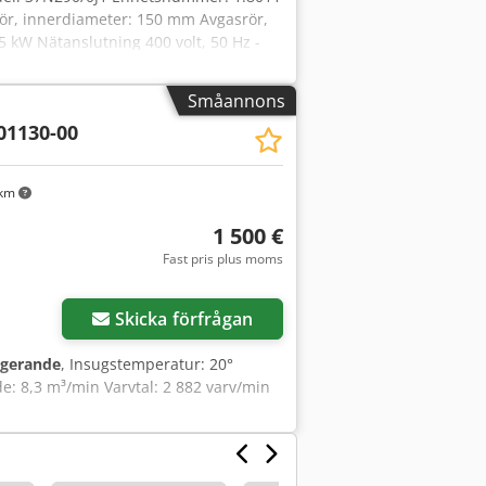
grör, innerdiameter: 150 mm Avgasrör,
 kW Nätanslutning 400 volt, 50 Hz -
ket robust konstruktion
ptimal för utsug av svetsrök Dsdpfx
Småannons
01130-00
 km
1 500 €
Fast pris plus moms
Skicka förfrågan
ngerande
, Insugstemperatur: 20°
e: 8,3 m³/min Varvtal: 2 882 varv/min