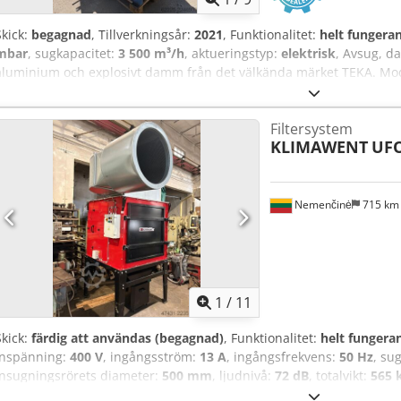
Skick:
begagnad
, Tillverkningsår:
2021
, Funktionalitet:
helt fungera
mbar
, sugkapacitet:
3 500 m³/h
, aktueringstyp:
elektrisk
, Avsug, d
aluminium och explosivt damm från det välkända märket TEKA. Mod
av damm med speciella egenskaper, särskilt explosivt damm. Hö
fungerar genom centrifugalkraft. En fördel med enheten är dess enk
Filtersystem
Enheten har inga pumpar eller munstycken som kan störa dess funkt
KLIMAWENT
UFO
upp dammet med vatten. Dammpartiklarna i luftströmmen fångas u
Dcodpjzq A Ezofx Agdjk Det separerade dammet avsätts som slam i 
bort. Fläkten är avsedd för kontinuerlig drift och är standardmäss
parametrar: Kapacitet – 3500 m3/h Under- eller övertryck – 3200 Pa
Nemenčinė
715 k
Tillverkningsår 2021
1
/
11
Skick:
färdig att användas (begagnad)
, Funktionalitet:
helt fungera
inspänning:
400 V
, ingångsström:
13 A
, ingångsfrekvens:
50 Hz
, su
insugningsrörets diameter:
500 mm
, ljudnivå:
72 dB
, totalvikt:
565 
för att rena luften från damm och andra föroreningar som uppstår 