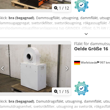
1
/
12
Skick:
bra (begagnad)
, Dammsugfläkt, utsugning, dammfläkt, utsug
dammsugaggregat, svetsrökfilter, svetsröksugning, rökgassugfläkt -Ti
torrslipdammutsugsfilteranläggning typ GRINDEX -Effekt: 0,75 kW /
bilder -Mått: 855/750/H1085 mm -Vikt: 120 kg Dcedpforw A U Iox Ag
Fläkt för dammutsu
Oelde
Größe 16
Wiefelstede
997 k
1
/
15
Skick:
bra (begagnad)
, Damutdragsfläkt, utsugning, dammfläkt, ut
dammutdragsenhet, svetsrökfilter, utsugning av svetsrök, rökgasfläk