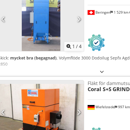
Beringen
1 529 km
1
/
4
Skick:
mycket bra (begagnad)
, Volymflöde 3000 Dodoilug Sepfx Agde
2850
Fläkt för dammutsu
Coral S+S
GRIND
Wiefelstede
997 k