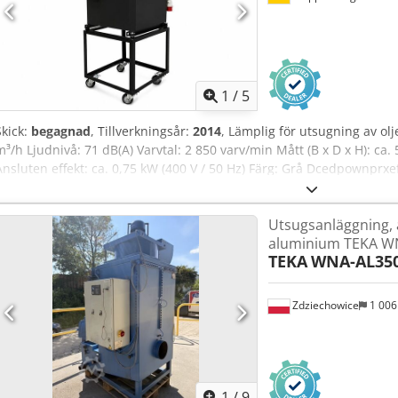
1
/
5
Skick:
begagnad
, Tillverkningsår:
2014
, Lämplig för utsugning av ol
m³/h Ljudnivå: 71 dB(A) Varvtal: 2 850 varv/min Mått (B x D x H): ca.
Ansluten effekt: ca. 0,75 kW (400 V / 50 Hz) Färg: Grå Dcedpownprx
Utsugsanläggning,
aluminium TEKA W
TEKA
WNA-AL35
Zdziechowice
1 00
1
/
9