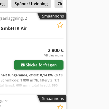
ing
Spånor Utvinning
Cleaner
Småannons
gsanläggning, 2
k GmbH
IR Air
2 800 €
VB plus moms
Skicka förfrågan
:
helt fungerande
, effekt:
0,14 kW (0,19
, volymflöde:
1 890 m³/h
, filteryta:
7,9
otal längd:
600 mm
, total bredd:
590
manual
, LTA elektrostatisk
skruvas fast efter behov, för
Småannons
ugare
sets vägg. Mycket gott, fullt
0
nde. Dcsdpfx Aozqttcsgdjk