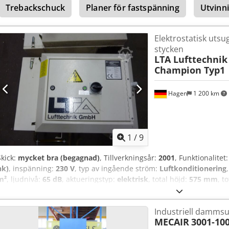
Trebackschuck
Planer för fastspänning
Utvinn
Elektrostatisk utsu
stycken
LTA Lufttechni
Champion Typ1
Hagen
1 200 km
1
/
9
Skick:
mycket bra (begagnad)
, Tillverkningsår:
2001
, Funktionalitet
hk)
, inspänning:
230 V
, typ av ingående ström:
Luftkonditionering
m²
, ljudnivå:
65 dB
, aktueringstyp:
elektrisk
, total höjd:
575 mm
, t
mm
, totalvikt:
55 kg
, Utrustning:
CE-märkning, dokumentation / 
utsugsanläggning 2 stycken, vänster och höger utsug Utsugsrör kan 
Industriell damms
närvarande inga installerade, de var tidigare monterade direkt på hu
MECAIR
3001-10
funktionellt skick, naturligtvis helt rengjord. Kan levereras omgåe