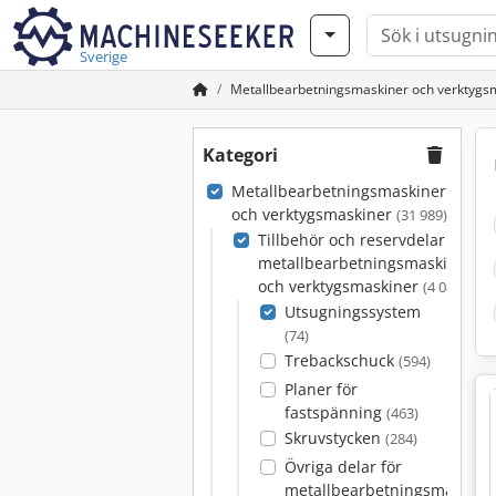
Sverige
Metallbearbetningsmaskiner och verktygs
Kategori
Metallbearbetningsmaskiner
och verktygsmaskiner
(31 989)
Tillbehör och reservdelar för
metallbearbetningsmaskiner
och verktygsmaskiner
(4 087)
Utsugningssystem
(74)
Trebackschuck
(594)
Planer för
fastspänning
(463)
Skruvstycken
(284)
Övriga delar för
metallbearbetningsmaskine