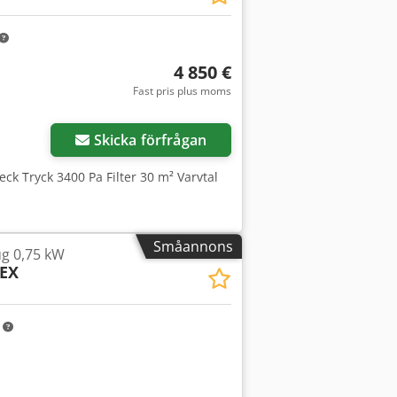
4 850 €
Fast pris plus moms
Skicka förfrågan
ck Tryck 3400 Pa Filter 30 m² Varvtal
Småannons
g 0,75 kW
EX
m