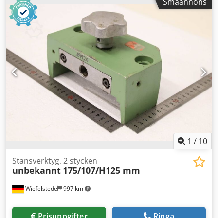
Småannons
urfräsningsverktyg, verktyg för urfräsning Crodpfezr Hlzox
Aflef -Stansverktyg: Urfräsningsverktyg för profilstålssax
och plåtsax -Mått: se bilder -Dimensioner: Matris
240/90/H125 mm / Stans 200/85/H170 mm -Vikt: 33,9 kg
1
/
10
Stansverktyg, 2 stycken
unbekannt
175/107/H125 mm
Wiefelstede
997 km
Prisuppgifter
Ringa