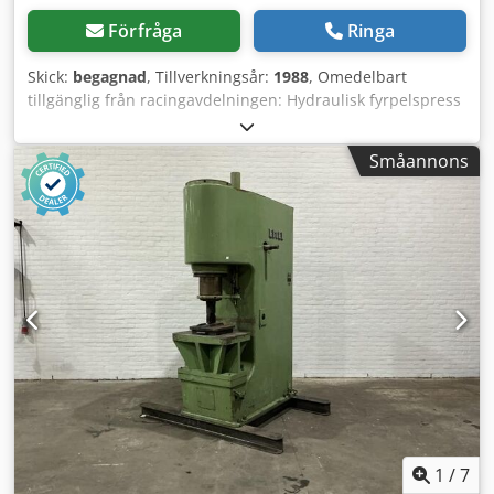
Förfråga
Ringa
Skick:
begagnad
, Tillverkningsår:
1988
, Omedelbart
tillgänglig från racingavdelningen: Hydraulisk fyrpelspress
från Hymag Typ HS 4 – 160 k Tillverkningsår 1988 Ombyggd
enligt senaste säkerhetsföreskrifter (UVV) år 2020
Småannons
Tryckkraft 160 ton Bordsstorlek 1500 x 850 mm Crsdpfx
Ajzrbtgefljf Slaglängd 500 mm Motoreffekt 11 kW Vikt 7 ton
1
/
7