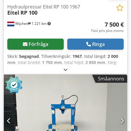
Hydraulpressar Eitel RP 100 1967
Eitel
RP 100
7 500 €
Wijchen
1 221 km
Fast pris plus moms
Förfråga
Ringa
Skick:
begagnad
, Tillverkningsår:
1967
, total längd:
2 000
mm
, total bredd:
1 750 mm
, total höjd:
2 850 mm
, Färg:
Grå Crodozry Icjpfx Aflsf Egenvikt: 6 000 kg -
Tillverkningsår: 1967 - Dokumentation tillgänglig: Nej - CE-
Småannons
certifikat finns: Nej - Serienummer: 1166 - Styrning:
Konventionell - Pressmodell: C-ramspress - Presskraft
[ton]: 100 - Max. slag [mm]: 250 - Bordlängd [mm]: 740 -
Bordbredd [mm]: 500 - Presslängd [mm]: 250 - Utsprång
[mm]: 350 - Transportmått: 2000 mm x 1750 mm x 2850
mm (l x b x h) - Transportvikt [kg]: 6000 kg - Transportpaket
[st]: 1 Finansiell information Mervärdesskatt: Det angivna
priset är exklusive moms Moms/marginalbeskattning:
Moms avdragsgill för företagare Leverans och inbyte