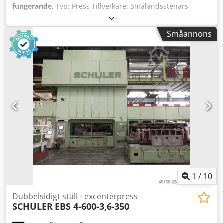
fungerande
, Typ: Press Tillverkare: Smålandsstenars,
Sverige Crsdexgc Rispfx Aflsf Modell: EPF-3 Årsmodell: 1968
Slaglängd: 6-70 mm Presskraft: 250 kN (kapacitet ca 25 ton)
Småannons
Slaglängd: 8x100 mm Slaghastighet: 65 x 130 slag/min
Arbetstryck luft: 0,6 MPa Vikt: 2000 kg Längd: 1,3 m Bredd:
1,2 m Höjd: 2,10 m
1
/
10
Dubbelsidigt ställ - excenterpress
SCHULER
EBS 4-600-3,6-350