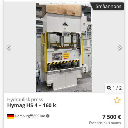
Maskinen uppfyller de senaste UVV-kraven Credpfx
Småannons
Ajzrbtmefljf Tryckkraft 45 ton Bord 1000 x 1000 mm
Slaglängd 300 mm Drivning 7,5 kW Vikt 6 ton Fyra
styrbultar på övre sliden är brutna. Dessa måste skruvas
ut och bytas ut. I övrigt fungerar maskinen felfritt. Pris: 3
000 euro exkl. moms, från plats.
1
/
2
Hydraulisk press
Hymag
HS 4 – 160 k
7 500 €
Hamburg
899 km
Fast pris plus moms