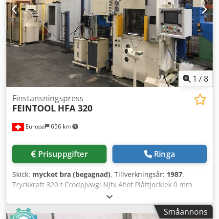
1
/
8
Finstansningspress
FEINTOOL
HFA 320
Europa
656 km
Prisuppgifter
Ringa
Skick:
mycket bra (begagnad)
, Tillverkningsår:
1987
,
Tryckkraft 320 t Crodpjvwgl Njfx Aflof Plåttjocklek 0 mm
Slag per minut 80 slag/min Total presskraft 320 t Slaglängd
30 - 80 mm Bordets spänningsyta nedtill: 630 x 740 mm
Småannons
Bordets spänningsyta upptill: 630 x 630 mm Totalt