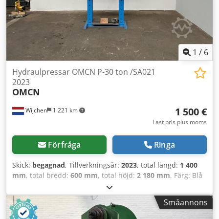
möjliga när som helst för allt inom industrisektorn Lukas
van Rossum
1
/
6
Hydraulpressar OMCN P-30 ton /SA021
2023
OMCN
1 500 €
Wijchen
1 221 km
Fast pris plus moms
Förfråga
Ringa
Skick:
begagnad
, Tillverkningsår:
2023
, total längd:
1 400
mm
, total bredd:
600 mm
, total höjd:
2 180 mm
, Färg: Blå
Vikt (utan last): 280 kg - Årsmodell: 2023 - Dokumentation
tillgänglig: Nej - CE-märkning finns: Ja - CE-certifikat finns:
Småannons
Nej - Serienummer: SA021 - Styrsystem: Konventionellt -
Pressmodell: Verkstadspress - Pressutförande: