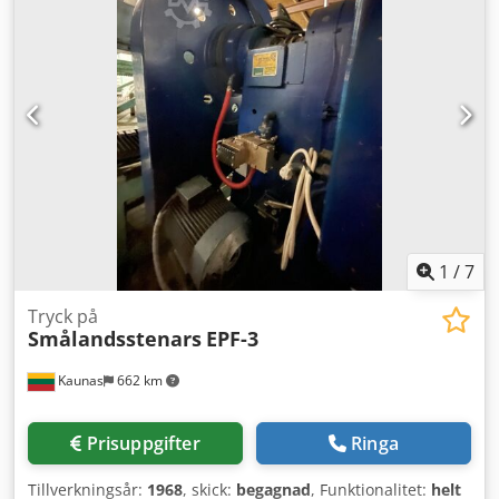
1
/
7
Tryck på
Smålandsstenars
EPF-3
Kaunas
662 km
Prisuppgifter
Ringa
Tillverkningsår:
1968
, skick:
begagnad
, Funktionalitet:
helt