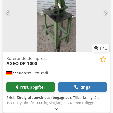
10,3 kg
1
/
3
Roterande dornpress
AGEO
DP 1000
Wiesbaden
1 298 km
Prisuppgifter
Ringa
Skick:
färdig att användas (begagnad)
, Tillverkningsår:
1977
, Tryckkraft: 1000 kg Slaglängd: 240 mm Utliggning:
150 mm Bordsdiameter: 180 mm 3 bordsutsparingar: 16,