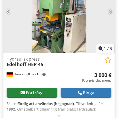
1
/
9
Hydraulisk press
Edelhoff
HEP 45
3 000 €
Hamburg
899 km
Fast pris plus moms
Förfråga
Ringa
Skick:
färdig att användas (begagnad)
, Tillverkningsår:
1992
, Omedelbart tillgänglig från plats: Hydraulisk
enpelarpress Edelhoff Typ HEP 45 Tillverkningsår 1992