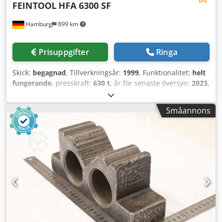
FEINTOOL
HFA 6300 SF
Hamburg
899 km
Prisuppgifter
Ringa
Skick:
begagnad
, Tillverkningsår:
1999
, Funktionalitet:
helt
fungerande
, presskraft:
630 t
, år för senaste översyn:
2023
,
Utrustning:
CE-märkning, dokumentation / manual
,
Finjusterad press med spole och justeringsmaskin
Småannons
Crodpfxjzrw R Uo Aflsf Bordstorlek: 1 350 mm x 950 mm I
gott skick, från serieproduktion, regelbundet underhåll.