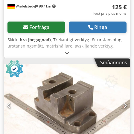
125 €
Wiefelstede
997 km
Fast pris plus moms
Förfråga
Ringa
Skick:
bra (begagnad)
, Trekantigt verktyg för urstansning,
urstansningsmått, matrishållare, avskiljande verktyg,
stansverktyg, stans, stansmatris, verktyg för urstansning av
hörn, stans, fyrkantigt verktyg för urstansning,
Småannons
urstansningsverktyg, verktyg för urstansning -Stansverktyg:
Stämplhållare för fyrkantigt urstansningsverktyg för
profilstålsklippar och plattstålsklippar -Typ: 60/60-21 -
Hålavstånd: 177/60 mm / Ø15 mm Cedpfx Ajznt Tdjflsrf -
Mått: se bilder -Dimensioner: 205/95/105 mm -Vikt: 8,2 kg