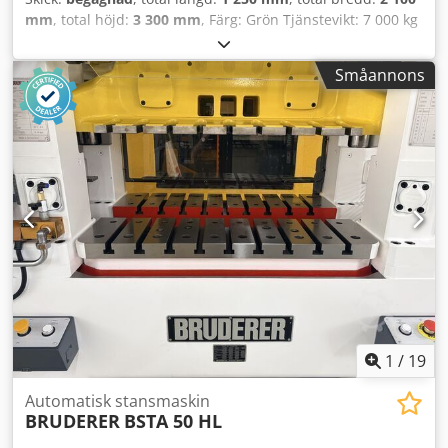
mm
, total höjd:
3 300 mm
, Färg: Grön Tjänstevikt: 7 000 kg
Pris: Pris på förfrågan - Dokumentation tillgänglig: Nej - CE-
certifikat finns: Nej - Styrsystem: Konventionellt -
Småannons
Pressmodell: C-ramspress - Pressutförande: Enkelverkande
- Presskraft [ton]: 100 - Minsta slaglängd [mm]: 20 -
Maximala slaglängd [mm]: 140 - Bordlängd [mm]: 580 -
Bordbredd [mm]: 780 - Stötstångsbredd [mm]: 400 -
Utliggare [mm]: 315 - Maximal öppningshöjd [mm]: 560 -
Höjdjustering [mm]: 70 - Stötstångshastighet [mm/s]: 360
Codpfx Ajzrxr Tsflsrf - Transportmått: 1250 mm x 2100 mm
x 3300 mm (l x b x h) - Transportvikt [kg]: 7000 kg -
Transportförpackningar [st]: 1 Finansiell information
Moms: Det angivna priset är exklusive moms
Moms/marginalbeskattning: Moms kan dras av för företag
Leverans och inbytesmöjligheter finns alltid för alla
produkter inom industrisektorn. Lukas van Rossum
1
/
19
Automatisk stansmaskin
BRUDERER
BSTA 50 HL