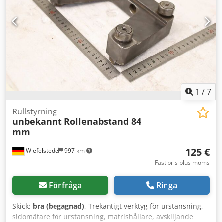
glidstycke: 560 × 370 mm Codpfozktuaox Aflerf Bordsyta:
250 × 220 mm Tillverkningsland: Kina Vikt: 800 kg.
Användningsområde: Pressen ALP-25J är lämplig för:
pressning, stansning, böjning och formning av
metalldetaljer; mindre pressningsoperationer vid
tillverkning av verktyg, metallkonstruktioner och bildelar;
arbete med tunna och medeltjocka metallplåtar. Om du
har några ytterligare frågor, besvarar vi dem gärna.
1
/
7
Rullstyrning
unbekannt
Rollenabstand 84
mm
125 €
Wiefelstede
997 km
Fast pris plus moms
Förfråga
Ringa
Skick:
bra (begagnad)
, Trekantigt verktyg för urstansning,
sidomätare för urstansning, matrishållare, avskiljande