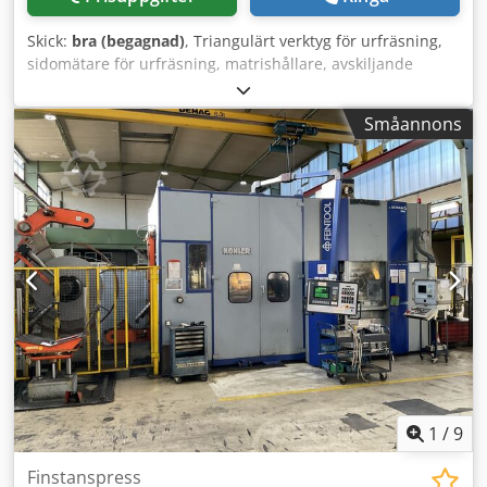
Skick:
bra (begagnad)
, Triangulärt verktyg för urfräsning,
sidomätare för urfräsning, matrishållare, avskiljande
verktyg, stansverktyg, stans, stansmatris, verktyg för
urfräsning av hörn, stansverktyg, fyrkantigt verktyg för
Småannons
urfräsning, urfräsningsverktyg, verktyg för urfräsning -
Stansverktyg: för profilstålsklippmaskin,
plattstålsklippmaskin, 2 st -Hålavstånd: 135 x Ø17 mm -
Mått: se bilder Cedszr Hlnspfx Aflerf -Leverans/pris:
komplett -Mått per styck: 175/107/H125 mm -Vikt: 6,1 kg/st
1
/
9
Finstanspress