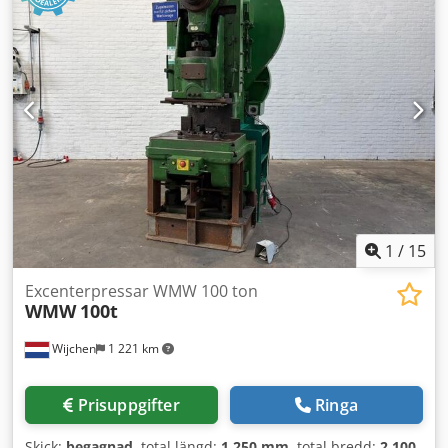
Enkelverkande - Presskraft [ton]: 30 - Minsta slaglängd
[mm]: 0 - Maximala slaglängd [mm]: 190 Cjdpfx Ajzry H
Eeflorf - Bordlängd [mm]: 695 - Bordbredd [mm]: 60 -
Stötdonets bredd [mm]: 60 - Maximalt öppningshöjd [mm]:
1000 - Höjdjustering [mm]: 830 - Transportmått: 1400 mm
x 600 mm x 2180 mm (l x b x h) - Transportvikt [kg]: 280 kg -
Antal transportförpackningar: 1 Finansiell information
Moms: Det angivna priset är exklusive moms
Moms/marginalbeskattning: Moms kan dras av för företag
Leverans och inbytesmöjligheter finns tillgängliga när som
helst för alla produkter inom industriområdet Lukas van
Rossum
1
/
15
Excenterpressar WMW 100 ton
WMW
100t
Wijchen
1 221 km
Prisuppgifter
Ringa
Skick:
begagnad
, total längd:
1 250 mm
, total bredd:
2 100