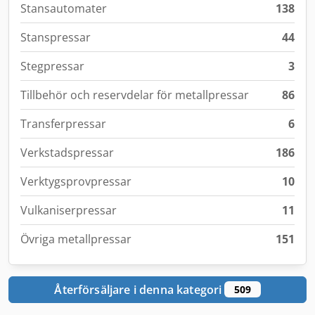
Stansautomater
138
Stanspressar
44
Stegpressar
3
Tillbehör och reservdelar för metallpressar
86
Transferpressar
6
Verkstadspressar
186
Verktygsprovpressar
10
Vulkaniserpressar
11
Övriga metallpressar
151
Återförsäljare i denna kategori
509