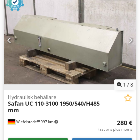
energibehov 60 kW Denna gradsaxpress FEINTOOL HFA
320 genomgick en fullständig renovering 2019 och är i ett
nästintill nyskick med ny CE-märkning. HUVUDPRESS total
kraft (nominell): 320 ton minsta slaglängd: 30 mm
slaglängd: 80 mm V-RING nominell kraft: 160 ton
slaglängd: 30 mm MOTSATT PRESS nominell kraft: 80 ton
slaglängd: 30 mm VERKTYGSMÅTT nedre bord – bredd: 630
mm nedre bord – djup: 740 mm övre bord – bredd: 630
mm övre bord – djup: 630 mm maximal öppning: 320 mm
ELEKTRISKA SPECIFIKATIONER total energiförbrukning: 60
kW
1
/
8
Hydraulisk behållare
Safan
UC 110-3100 1950/540/H485
mm
280 €
Wiefelstede
997 km
Fast pris plus moms