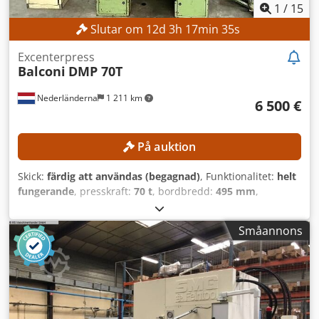
1
/
15
Slutar om
12
d
3
h
17
min
33
s
Excenterpress
Balconi
DMP 70T
Nederländerna
1 211 km
6 500 €
På auktion
Skick:
färdig att användas (begagnad)
, Funktionalitet:
helt
fungerande
, presskraft:
70 t
, bordbredd:
495 mm
,
bordlängd:
650 mm
, TEKNISKA DETALJER Presskraft: 70 ton
Slaglängd, min: 10 mm Slaglängd, max: 90 mm
Småannons
Bordslängd: 650 mm Bordsbredd: 495 mm Stativbredd:
400 mm MASKINDETALJER Styrsystem: CNC Mått och vikt
Mått (L x B x H): 2 650 x 1 600 x 3 350 mm Vikt (utan last): 9
000 kg Transportförpackningar: 4 st UTRUSTNING
Dokumentation Crjdpjzrmm Sofx Afljf