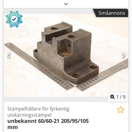
verktyg, stansverktyg, stans, stansmatris, verktyg för
urstansning av hörn, stansverktyg, fyrkantigt verktyg för
Småannons
urstansning, stansverktyg, verktyg för urstansning -
Rullstyrning: för profilstålssax, plåtsax ... -Rullavstånd: ca
84 mm Csdpfx Afoznu Atslorf -Mått: se bilder -
Dimensioner: 245/143/H70 mm -Vikt: 5,4 kg
1
/
9
Stämpelhållare för fyrkantig
utskärningsstämpel
unbekannt
60/60-21 205/95/105
mm