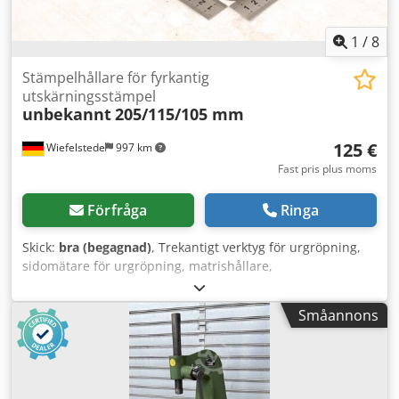
1
/
8
Stämpelhållare för fyrkantig
utskärningsstämpel
unbekannt
205/115/105 mm
125 €
Wiefelstede
997 km
Fast pris plus moms
Förfråga
Ringa
Skick:
bra (begagnad)
, Trekantigt verktyg för urgröpning,
sidomätare för urgröpning, matrishållare,
avskiljningsverktyg, stansverktyg, stans, stansmatris,
verktyg för urgröpning av hörn, stansverktyg, fyrkantigt
Småannons
verktyg för urgröpning, urgröpningsverktyg, verktyg för
urgröpning -Stansverktyg: Stämplhållare för fyrkantigt
verktyg för urgröpning, för profilstålsax och plattstålsax -
Hålavstånd: 177/60 mm / Ø15 mm -Mått: se bilder -
Dimensioner: 205/115/105 mm Crodpfx Aoznt S Teflof -Vikt: