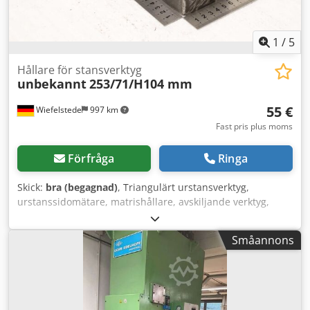
1
/
5
Hållare för stansverktyg
unbekannt
253/71/H104 mm
55 €
Wiefelstede
997 km
Fast pris plus moms
Förfråga
Ringa
Skick:
bra (begagnad)
, Triangulärt urstansverktyg,
urstanssidomätare, matrishållare, avskiljande verktyg,
stansverktyg, stans, stansmatris, hörnurstansstämplar,
stansstämplar, fyrkantig urstansstämplar,
Småannons
urstansstämplar, urstansverktyg -Stansverktyg: Hållare för
stansverktyg -Hål: Ø 60 mm -Mått: se bilder Codpfx
Aezpwq Njflorf -Dimensioner: 253/71/H104 mm -Vikt: 6,6 kg