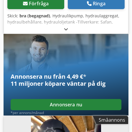
Förfråga
Ringa
Skick:
bra (begagnad)
, Hydraulikpump, hydraulaggregat,
hydraulbehållare, hydrauloljetank -Tillverkare: Safan,
hydraulbehållare från kantpress typ UC 110-3100 -
Nivåindikator: Synglas -Totala mått: 1950/540/H485 mm
Cjdpfx Ajrgtd Usflorf -Vikt: 69 kg
Annonsera nu från 4,49 €
*
11 miljoner köpare
väntar på dig
Annonsera nu
*per annons/månad
Småannons