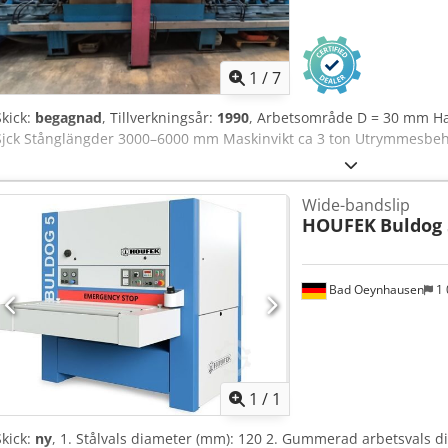
1
/
7
Skick:
begagnad
, Tillverkningsår:
1990
, Arbetsområde D = 30 mm Ha
Sjck Stånglängder 3000–6000 mm Maskinvikt ca 3 ton Utrymmesbeho
Wide-bandslip
HOUFEK
Buldog 
Bad Oeynhausen
1 
Begär fle
1
/
1
Skick:
ny
, 1. Stålvals diameter (mm): 120 2. Gummerad arbetsvals d