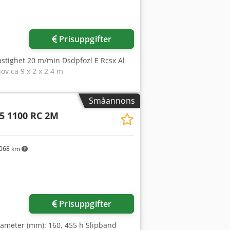
Prisuppgifter
stighet 20 m/min Dsdpfozl E Rcsx Al
v ca 9 x 2 x 2,4 m
Småannons
5 1100 RC 2M
068 km
r bilder
Prisuppgifter
iameter (mm): 160, 455 h Slipband