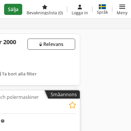
Sälja
Språk
Bevakningslista
(0)
Logga in
Meny
r 2000
Relevans
Ta bort alla filter
Småannons
och polermaskiner
m