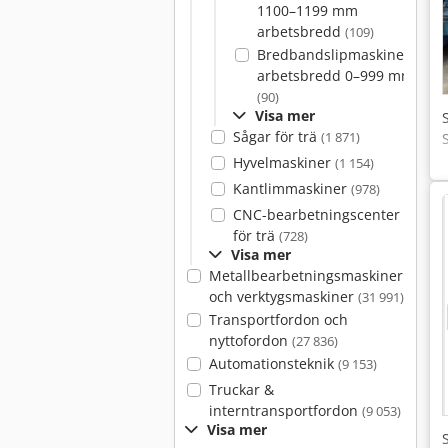
1100–1199 mm
arbetsbredd
(109)
Bredbandslipmaskiner,
arbetsbredd 0–999 mm
(90)
Visa mer
Sågar för trä
(1 871)
Hyvelmaskiner
(1 154)
Kantlimmaskiner
(978)
CNC-bearbetningscenter
för trä
(728)
Visa mer
Metallbearbetningsmaskiner
och verktygsmaskiner
(31 991)
Transportfordon och
nyttofordon
(27 836)
Automationsteknik
(9 153)
Truckar &
interntransportfordon
(9 053)
Visa mer