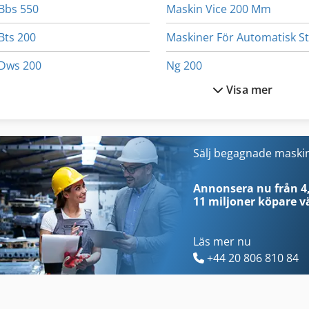
Bbs 550
Maskin Vice 200 Mm
Bts 200
Dws 200
Ng 200
Visa mer
Fngj 20
Produktion Av Byggmateria
Generator 200 Kva
Skärmaskin För Bröd
Hsc 20 Linear
Slipmaskin För Knivar
Sälj begagnade maski
Inredning Och Design
Slipmaskin För Lack
Annonsera nu från 4,
11 miljoner köpare
vä
Läs mer nu
+44 20 806 810 84