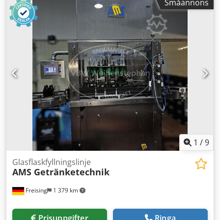
Småannons
burkseparerare, lockpåläggare, lockförslutare och
dokumentation. Besiktning på plats är möjlig. Dodjzh Nh
Depfx Aqlswa
1
/
9
Glasflaskfyllningslinje
AMS Getränketechnik
Freising
1 379 km
Prisuppgifter
Ringa