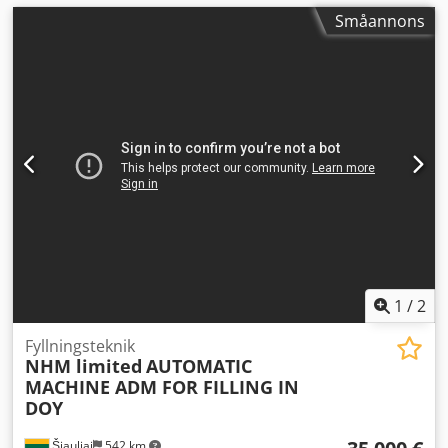
Småannons
1
/
2
Fyllningsteknik
NHM limited
AUTOMATIC
MACHINE ADM FOR FILLING IN
DOY
Šiauliai
542 km