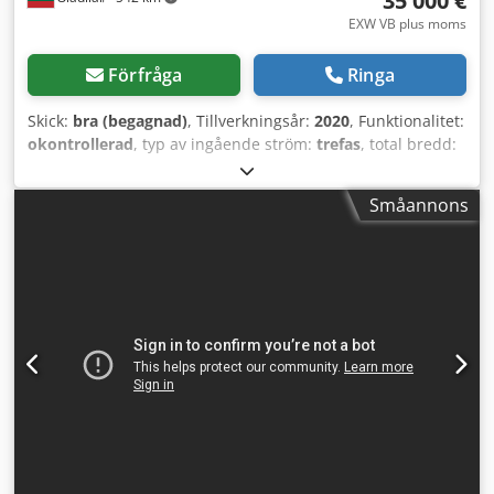
35 000 €
EXW VB plus moms
Förfråga
Ringa
Skick:
bra (begagnad)
, Tillverkningsår:
2020
, Funktionalitet:
okontrollerad
, typ av ingående ström:
trefas
, total bredd:
970 mm
, total längd:
2 530 mm
, total höjd:
2 190 mm
,
totalvikt:
850 kg
, tryckluftsanslutning:
12 stång
, Anpassad
Småannons
för bulkprodukter, mjöl, har doseringshuvud för
bulkprodukter. Utrustad med skruvfyllare. Dosering till
doypack förpackningar, storlek 190 mm x 230 mm.
Utrustningen köptes in men togs aldrig i drift då projektet
avbröts. Dodpfx Aey U Twreqljwa