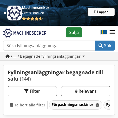
Machineseeker
Till appen
Gratis i butiken
Sälja
Sök
/ ... / Begagnade fyllningsanläggningar
Fyllningsanläggningar begagnade till
salu
(144)
Filter
Relevans
Förpackningsmaskiner
Fyllni
Ta bort alla filter