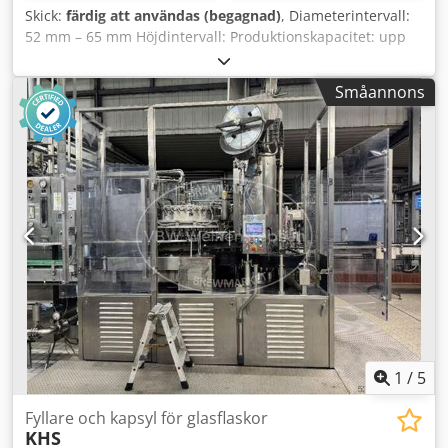
Skick:
färdig att användas (begagnad)
, Diameterintervall:
52 mm – 65 mm Höjdintervall: Produktionskapacitet: upp
till 3000 st/timme Dedsyv An Aopfx Aqlewa Antal huvuden:
18 Verktyg för ca 52 mm (202) Fyllare och förslutare finns
Småannons
tillgängliga separat eller tillsammans.
1
/
5
Fyllare och kapsyl för glasflaskor
KHS