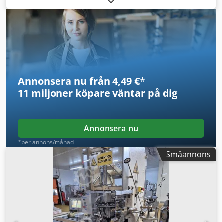
Mycket gott skick, direkt från produktionen!!!
Annonsera nu från 4,49 €
*
11 miljoner köpare
väntar på dig
Annonsera nu
*per annons/månad
Småannons