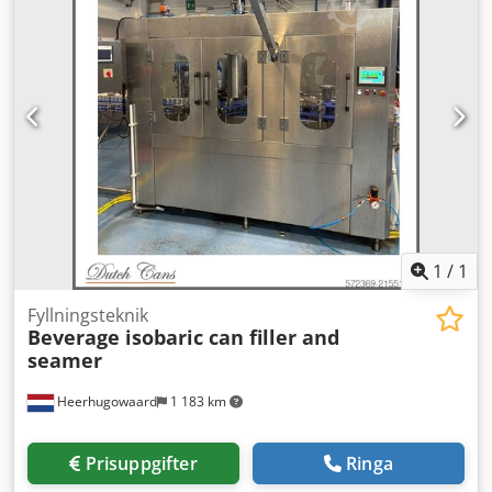
1
/
1
Fyllningsteknik
Beverage isobaric can filler and
seamer
Heerhugowaard
1 183 km
Prisuppgifter
Ringa