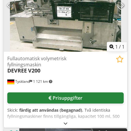
1
/
1
Fullautomatisk volymetrisk
fyllningsmaskin
DEVREE
V200
Tyskland
1 121 km
Prisuppgifter
Skick:
färdig att användas (begagnad)
, Två identiska
fyllningsmaskiner finns tillgängliga, kapacitet 100 ml, 500
ml, 1000 ml: 17-18 stycken/min, kapacitet 5000 ml: 9-10
stycken/min, transportsteg: 317,5 mm, med kontrollpanel,