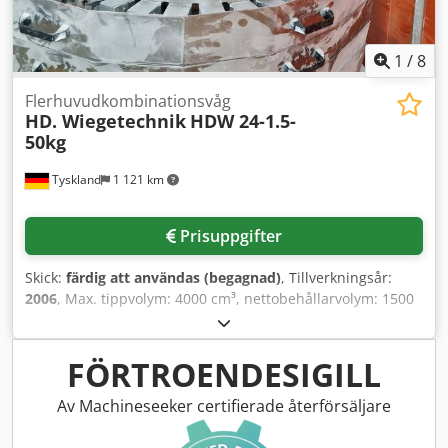
1
/
8
Flerhuvudkombinationsvåg
HD. Wiegetechnik
HDW 24-1.5-
50kg
Tyskland
1 121 km
Prisuppgifter
Skick:
färdig att användas (begagnad)
, Tillverkningsår:
2006
, Max. tippvolym: 4000 cm³, nettobehållarvolym: 1500
cm³, i rostfri stålkonstruktion, korrosionsskyddad,
utförande med minnesbehållare, cirkulärt uppbyggt
flerhuvud-vägningssystem enligt
FÖRTROENDESIGILL
delmängdskombinationsprincipen. Konstruktionsdetaljer:
chassi, ram, moduler, produktberörande delar i V2A, lätt
Av Machineseeker certifierade återförsäljare
att rengöra tack vare kapslad konstruktion med
integrerade vägceller och svängdrivningar i höljet,