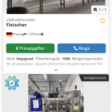
1
/
1
Lådtvättmaskin
Fleischer
Freising
1 379 km
Prisuppgifter
Ringa
Skick:
begagnad
, Tillverkningsår:
1990
, Rengöringsmaskin
för dryckeslådor. Maskin (tillbehör): Rengöringstunnel för
dryckeslådor Kapacitet för fyllningslinje: 44 000
flaskor/timme, kapacitet vid fyllaren Format: 20- och 9-
Småannons
packslådor för 0,5 liters flaskor Dwedpfx Aqozizxdslsa
Material: Hölje i rostfritt stål Placering: i ett stående hölje
på fötter Utrustning: Hölje; lådtransport; styrskåp med
knappar