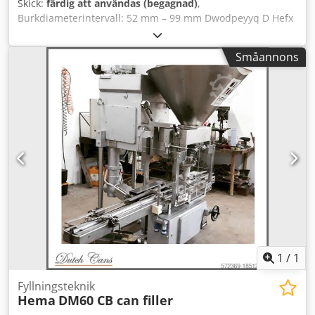
Skick:
färdig att användas (begagnad)
,
Burkdiameterintervall: 52 mm – 99 mm Dwodpeyyq D Hefx
Aqlja Burkhöjdsintervall: 50 mm – 140 mm Antal fickor: 15
Kapacitet: upp till 200 burkar per minut
Småannons
1
/
1
Fyllningsteknik
Hema
DM60 CB can filler