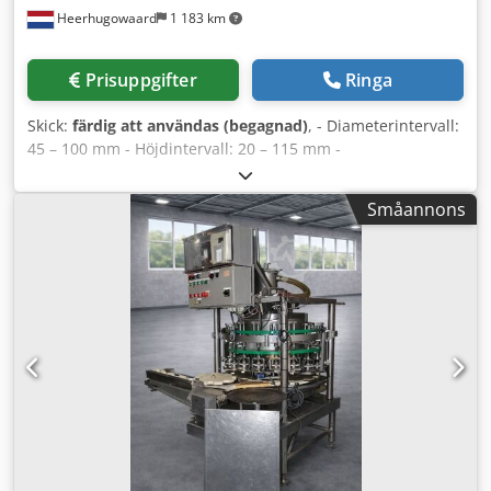
Heerhugowaard
1 183 km
Prisuppgifter
Ringa
Skick:
färdig att användas (begagnad)
, - Diameterintervall:
45 – 100 mm - Höjdintervall: 20 – 115 mm -
Produktionskapacitet: upp till 60 – 120 st/min Flera
burkstorlekar / format finns tillgängliga. Dwsdpfevy Tvmjx
Småannons
Aqlsa