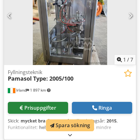
fyllda rör är fullt (ca. 10 rör) försätts maskinen i Stand by-
läge och då de fyllda rören tas väck från magasinet startar
maskinen automatiskt vilket gör att en operatör kan enkelt
sköta maskinen. Maskinen är utrustad med format för
ø25mm tablett och rör med ø29mm ytterdiameter, andra
format möjligt på förfrågan. Dokumentation (engelska)
finns. Dsdpfsxqf Rmex Aqljwa
1
/
7
Fyllningsteknik
Pamasol
Type: 2005/100
Irland
1 897 km
Prisuppgifter
Ringa
Skick:
mycket bra (begagnad)
, Tillverkningsår:
2015
,
Spara sökning
Funktionalitet:
helt fungerande
, Pamasol, mindre
anläggning Typ: 2005/100 År: 2015 Dwodpfx Aqsznwwaoloa