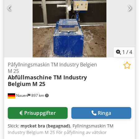
Dodpfxszr E T Ro Aqlewa Allt detta med tillhörande
transportörband. Anläggningarna är fortfarande
monterade och i drift, fram till ungefär vecka 38.
Besiktning är möjlig efter överenskommelse.
1
/
4
Påfyllningsmaskin TM Industry Belgien
M 25
Abfüllmaschine TM Industry
Belgium
M 25
Nauen
897 km
Prisuppgifter
Ringa
Skick:
mycket bra (begagnad)
, Fyllningsmaskin TM
Industry Belgium M 25 För påfyllning av vätskor
Fyllningsintervall 0,5–30 kg Dwodpfx Aqeiu H Uveloa