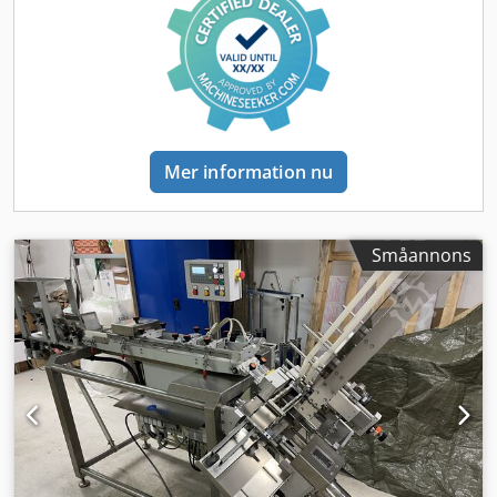
elsystem integrerat i vågens ram. Utrustning: central
produktfördelare med vibrationsdrift, lutningsvinkel 20°,
vibrationsmatningsränna med snabblåssystem,
doseringsbehållare med motordrivna öppningsluckor, var
för sig via separat motor, vägningsbehållare i dubbel-
luckutförande med motordrivna öppningsluckor, var för sig
via separat motor, alla behållare utan återfjädrande
Mer information nu
luckor, minnesbehållare placerade under vägbehållarna
för kapacitetsökning, linjemoduler bestående av DMS-
vägningscell i precisionutförande, behållaraktivering,
elektronikmodul för vägningssignalutvärdering, styrning av
Småannons
vibrationsrännor, utloppsrutsch 55°. Elektronik: styrning i
32-bit multiprocessormodul-teknik, MultiWeigh pekskärm i
färg, med dokumentation. Besiktning på plats är möjlig.
Dsdpjzfp Hbefx Aqlewa