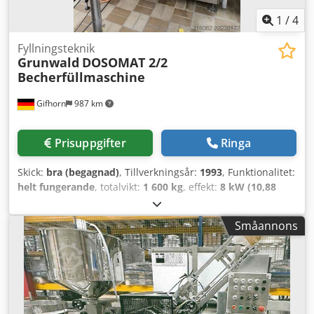
1
/
4
Fyllningsteknik
Grunwald
DOSOMAT 2/2
Becherfüllmaschine
Gifhorn
987 km
Prisuppgifter
Ringa
Skick:
bra (begagnad)
, Tillverkningsår:
1993
, Funktionalitet:
helt fungerande
, totalvikt:
1 600 kg
, effekt:
8 kW (10,88
hk)
, Utrustning:
dokumentation / manual
, Tillverkare:
GRUNDWALD Modell: DOSOMAT 2/2 Tillverkningsår: 1993
Småannons
Kapacitet: 4 800 bägare/timme Format: Rektangulär (för
kvarg) Ø 95 mm bägare (för yoghurt) Maskinvikt: 1 600 kg
Skick: bra, fullt funktionsduglig Dodpfx Aqozhxapjlewa