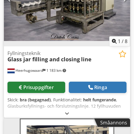
1
/
8
Fyllningsteknik
Glass jar filling and closing
line
Heerhugowaard
1 183 km
Prisuppgifter
Ringa
Skick:
bra (begagnad)
, Funktionalitet:
helt fungerande
,
Glasburksfyllnings- och förslutningslinje. 12 fyllhuvuden
och 4 förslutningshuvuden. Dedpfxotqmvro Aqlowa
Småannons