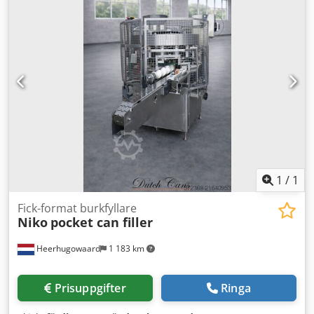
värmeförsegling - påsättning av lock
1
/
1
Fick-format burkfyllare
Niko
pocket can filler
Heerhugowaard
1 183 km
Prisuppgifter
Ringa