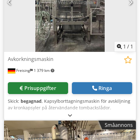
1
/
1
Avkorkningsmaskin
Freising
1 379 km
Prisuppgifter
Ringa
Skick:
begagnad
, Kapsylborttagningsmaskin för avskiljning
av kronkapsyler på återvändande tombackslådor.
Maskintillägg: Kronkapsylborttagning från tomma
glasflaskor. Kapacitet fyllningslinje: 44 000 flaskor/timme
Småannons
vid fyllaren. Format: 0,5 l NRW-flaskor i backar om 20
respektive 9 flaskor. Dwjdezizwtspfx Aqloa Material: Hölje i