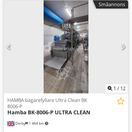
bakplåtspapper. Maskinens format är standardstorlek: 250
Småannons
gram, 100 x 75 x 35 mm, med underfals. Kapacitet: upp till
40 portioner per minut. Smöret matas fram via en
aluminiumstyrning med aluminiumsnäckor. Aluminium-
doseringsstation. Maskinen är utrustad för eftermontage
av en fotodetektor vid pappersinmatningen, för exakt
positionering av trycket på folien. Utloppsband. Maskintyp:
Smörförpackningsmaskin Kapacitet: ± 600 kg/h
Dwsdpezhlmiofx Aqlsa Vikt: 250 gram Maskinens vikt: 840
kg Förpackningstyp: Aluminium- och pergamentpapper
Motoreffekt: 1,5 kW
1
/
12
HAMBA bägarefyllare Ultra Clean BK
8006-P
Hamba
BK-8006-P ULTRA CLEAN
Derby
1 464 km