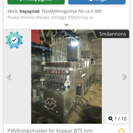
Skick:
begagnad
, Flaskfyllningslinje för ca 5 000
flaskor/timme Maskin (tillägg): Påfyllning av
återanvändbara glasflaskor, tillverkningsår 1990 - 2016
Kapacitet: 5 000 flaskor/timme Format: Euroflaska 0,5 L,
Småannons
Longneck 0,33 L, Bügelflaska 0,5 L Placering: fristående
Dedpfx Aezgcuheqlewa Utrustning: Uppackare (JOHA
Diamant M1), Flaskrengöringsmaskin (Klinger, 2016, 7 000
flaskor/timme), Tomflaskinspektör (Heuft Reflexx InLine IR,
2016, 8 000 flaskor/timme), Flaskfyllare och förslutare
(Hormes), Bygelförslutare (AMS, 1997, 15
förslutningsstationer, 6 000 flaskor/timme),
Etiketteringsmaskin (Gernep, 2014, 9 000 flaskor/timme),
Packare (JOHA Diamant M1), Backtvättmaskin,
Lutavskiljningstank.
1
/
10
Påfyllningsmaskin för koppar Ø75 mm