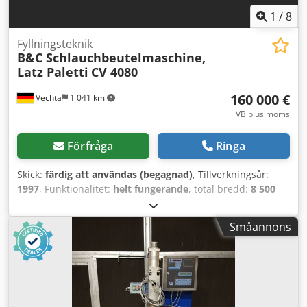
1
/
8
Fyllningsteknik
B&C Schlauchbeutelmaschine,
Latz Paletti
CV 4080
160 000 €
Vechta
1 041 km
VB plus moms
Förfråga
Ringa
Skick:
färdig att användas (begagnad)
, Tillverkningsår:
1997
, Funktionalitet:
helt fungerande
, total bredd:
8 500
mm
, total längd:
24 000 mm
, total höjd:
3 650 mm
, Det
handlar om 2 kompletta förpackningslinjer, som här
Småannons
används för jordprodukter, och som består av: 2 B&C
(Bertoncello & Cecchin, Italien) påsmaskiner CV 4080 DN,
tillverkade 1997, konstruerade för påsar på 10, 15, 20, 45,
50 och 70 liter, samt delvis även för bärväskor, med
förslutningsband. 2 Latz-pallstaplare LHP 1800 (ny Siemens
S7-styrning installerad 2025) 1 Latz-sträckfilmsmaskin