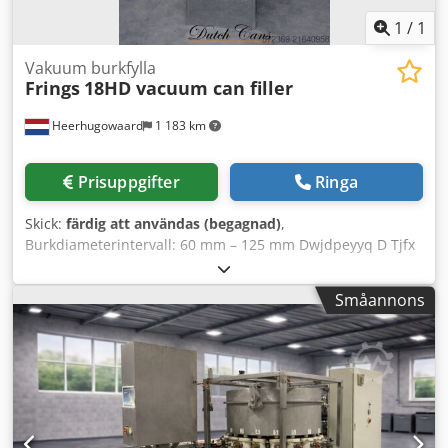
1
/
1
Vakuum burkfylla
Frings
18HD vacuum can filler
Heerhugowaard
1 183 km
Prisuppgifter
Ringa
Skick:
färdig att användas (begagnad)
,
Burkdiameterintervall: 60 mm – 125 mm Dwjdpeyyq D Tjfx
Aqlea Burkhöjdsintervall: 50 mm – 140 mm Antal fickor: 18
Kapacitet: upp till 300 burkar per minut
Småannons