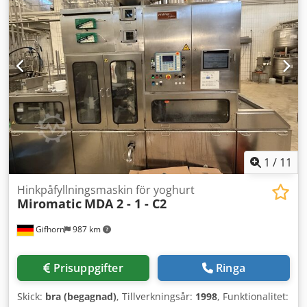
rostfritt stål. Placering: I stående hölje på ben. Utrustning:
Avkorkningshuvuden, drivsystem; backtransport;
uppsamlingskar för kapsyler; skyddshölje med dörrar;
styrskåp med manöverelement.
1
/
11
Hinkpåfyllningsmaskin för yoghurt
Miromatic
MDA 2 - 1 - C2
Gifhorn
987 km
Prisuppgifter
Ringa
Skick:
bra (begagnad)
, Tillverkningsår:
1998
, Funktionalitet: