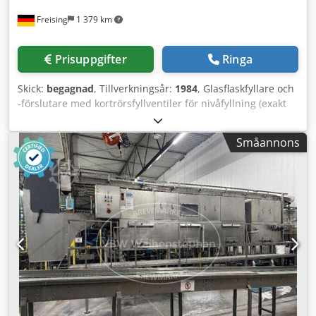
Freising
1 379 km
Prisuppgifter
Ringa
Skick:
begagnad
, Tillverkningsår:
1984
, Glasflaskfyllare och
-förslutare med kortrörsfyllventiler för nivåfyllning (exakt
fyllning) av flaskor. Flaskorna förvakuumeras (11 kW
vakuumpump från GEA Ahlborn). Maskin (tillägg):
Småannons
Kortrörsfyllare med förvakuumering och kapsylförslutare.
Kapacitet: 44 000 flaskor/timme Antal fyllventiler: 90 st
Dsdpfx Aqozi Alxelewa Antal förslutningshuvuden: 15 st
Format: 0,5 l NRW-flaskor; kapsyl Material: Hölje och ytor
som kommer i kontakt med produkten är tillverkade av
rostfritt stål. Baskonstruktion: Fyll- och förslutningsblock
med roterande system. Utrustning: Fyllkarrusell med 90
kortrörsfyllventiler; kapsylförslutare med 15
förslutningshuvuden; vakuumpump; flask- och
skärvspolningssystem; flasktransport med drivmotorer och
formatdelar; skyddshölje med luckor; styrskåp med
instrument; manöverpanel med pekskärm.