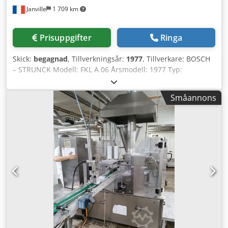
Janville
1 709 km
1000) - UVC-desinficering av förpackningar - UVC-
desinficering av lock Användningsområden: Anläggningen
är särskilt lämpad för fyllning av: - Yoghurt - Gräddfil -
Prisuppgifter
Ringa
Färskost - Kvarg - Desserter - Delikatessprodukter - Såser
och dressingar - Krämiga och pastösa livsmedel
Skick:
begagnad
, Tillverkningsår:
1977
, Tillverkare: BOSCH
– STRUNCK Modell: FKL A 06 Årsmodell: 1977 Typ:
Automatisk fyllningsmaskin Sänkbara fyllhuvuden
Fyllpumpar per set: 6 enheter 1 grupp pumpar upp till 100
Småannons
ml 1 grupp pumpar upp till 200 ml Justering av kolvslag:
mekanisk Motoreffekt: 0,37 kW Laminärt flöde
Lagringssystem för fyllhuvuden med sluten krets för
rengöring. Dedpfx Aqox R Diwjlowa Maskindimensioner:
100 x 80 x 245 cm Video i drift finns tillgänglig.