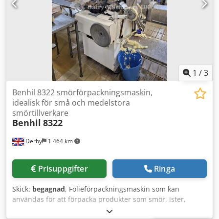
1
/
3
Benhil 8322 smörförpackningsmaskin,
idealisk för små och medelstora
smörtillverkare
Benhil
8322
Derby
1 464 km
Prisuppgifter
Ringa
Skick:
begagnad
, Folieförpackningsmaskin som kan
användas för att förpacka produkter som smör, ister,
margarin, kvarg eller cottage cheese i aluminiumfolie eller