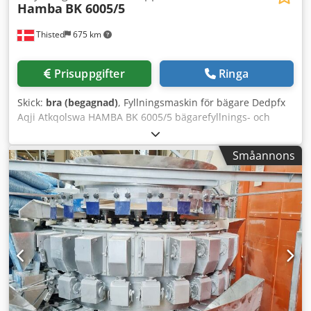
Hamba
BK 6005/5
Thisted
675 km
Prisuppgifter
Ringa
Skick:
bra (begagnad)
, Fyllningsmaskin för bägare Dedpfx
Aqji Atkqolswa HAMBA BK 6005/5 bägarefyllnings- och
förseglingsmaskin Tillverkad i Tyskland I gott begagnat
skick. Maskinen kan användas för fyllning av yoghurt och
Småannons
liknande produkter i bägare. Kapacitet: 8 000 - 10 000
bägare/timme Banor: 5-radig längsgående maskin Aktuell
bägarstorlek: Ø 75 mm Höjd: 90 mm Huvudfyllare: -
Tillverkare: Hamba - Fyllningsintervall: 100 cm³ till 250 cm³
- Rengöring: CIP-möjlig (rengöring på plats) Förslutning:
Försegling Datummärkning: Stämpel Mått (lxbxh): 4,3 m x
1,3 m x 2,2 m Effekt: 380 V; 21 A; 8 kW