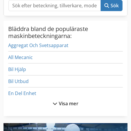
Sök
Bläddra bland de populäraste
maskinbeteckningarna:
Aggregat Och Svetsapparat
All Mecanic
Bil Hjälp
Bil Utbud
En Del Enhet
Visa mer
En Paddel
Fönstret För
German