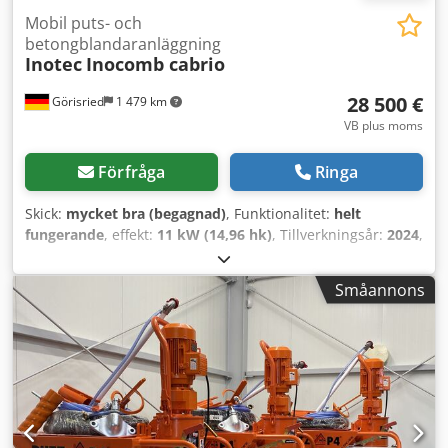
Mobil puts- och
betongblandaranläggning
Inotec
Inocomb cabrio
28 500 €
Görisried
1 479 km
VB plus moms
Förfråga
Ringa
Skick:
mycket bra (begagnad)
, Funktionalitet:
helt
fungerande
, effekt:
11 kW (14,96 hk)
, Tillverkningsår:
2024
,
drifttimmar:
25 h
, maskin-/fordonsnummer:
24168
,
Kleinsilo inoCOMB Cabrio används för att blanda och
Småannons
transportera pumpbara material (mineraliska eller
organiska produkter) med en maximal kornstorlek på cirka
8 mm. Färdigblandad putsbruk, torrbruk,
avjämningsmassa eller golvutjämningsmassa från
materialtillverkaren kan bearbetas. Materialbehållaren i
kleinsilot kan matas med säckvaror, engångscontainrar
eller storsäckar (Big-Bags). Under drift transporteras det
torra materialet från behållaren via doserskruven till