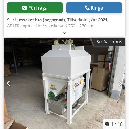
Förfråga
Ringa
Skick:
mycket bra (begagnad)
, Tillverkningsår:
2021
,
ADLER sopmaskin / sopskopa K 750 – 270 cm
Hjullastarfäste Årsmodell: 2021 Arbetsbredd: 270 cm
Tankvolym: 240 liter Spänning: 12 volt Credozici Ropfx
Småannons
Abwsf I gott och arbetsklart skick
1
/
18