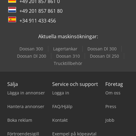
+49 201 857 861 0
+49 201 857 861 80
+34 911 433 456
Aktuella maskinsökningar:
Doosan 300
Lagertankar
Doosan Dl 300
Doosan Dl 200
Doosan 310
Doosan Dl 250
Trucktillbehör
Sälja
Service och support
Företag
Lägga in annonser
Logga in
Om oss
Hantera annonser
FAQ/Hjälp
Press
Boka reklam
Kontakt
Jobb
Förtroendesigill
Exempel på köpeavtal