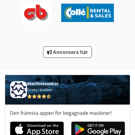
Transport Motor
Trä Trä
Tur 560
Vagn För Verktyg
Annonsera här
Verktyg För Mätning
Verktyg För Träbearbetning
Machineseeker
Gratis i butiken
Den främsta appen för begagnade maskiner!