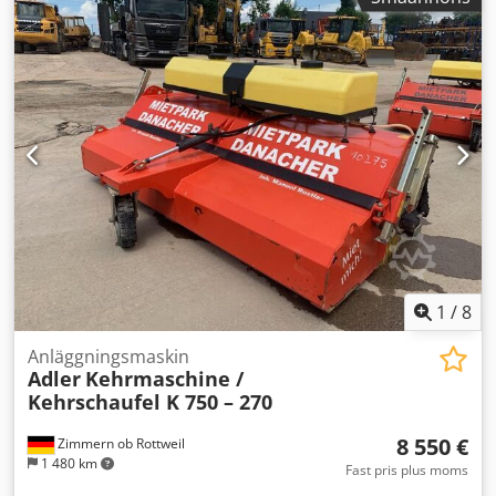
1
/
8
Anläggningsmaskin
Adler
Kehrmaschine /
Kehrschaufel K 750 – 270
8 550 €
Zimmern ob Rottweil
1 480 km
Fast pris plus moms