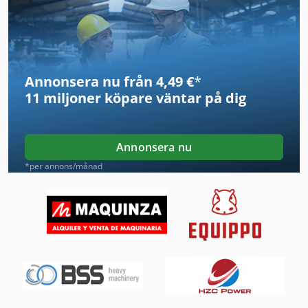
Inredning Och Design
Kgs 1670
Annonsera nu från 4,49 €
*
Maskiner För Automatisk Stansning
11 miljoner köpare
väntar på dig
Ng 200
Produktion Av Byggmaterial
Annonsera nu
Sortera Bil
*per annons/månad
System För Utsug
Tak 18
Tip
Tp 201
Trailer För