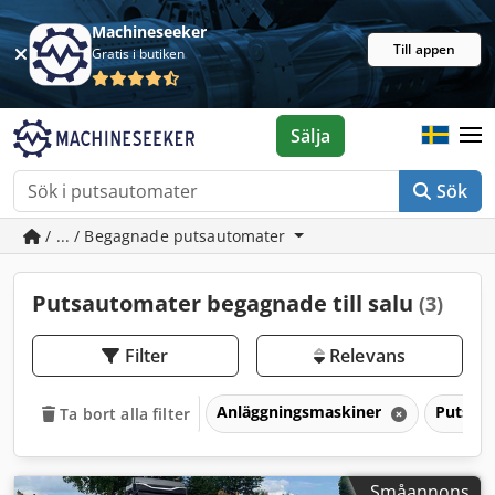
Machineseeker
Till appen
Gratis i butiken
Sälja
Sök
/ ... / Begagnade putsautomater
Putsautomater begagnade till salu
(3)
Filter
Relevans
Anläggningsmaskiner
Putsau
Ta bort alla filter
Småannons