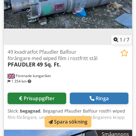
1
/
7
49 kvadratfot Pfaudler Balfour
förångare med wiped film i rostfritt stål
PFAUDLER
49 Sq. Ft.
Förenade kungariket
1 354 km
Prisuppgifter
Ringa
Skick:
begagnad
, Begagnad Pfaudler Balfour rostfri wiped
film-förångare, ungefärlig yta 4,64 m². Förångarens kropp
Spara sökning
har cirka 700 mm diameter och 2100 mm rak sida.
Invändig volym är 1460 liter, designad för fullvakuum/1
Småannons