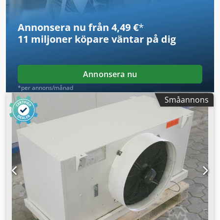
Annonsera nu från 4,49 €
*
11 miljoner köpare
väntar på dig
Annonsera nu
*per annons/månad
Småannons