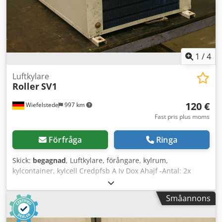
1
/
4
Luftkylare
Roller
SV1
120 €
Wiefelstede
997 km
Fast pris plus moms
Förfråga
Ringa
Skick:
begagnad
, Luftkylare, förångare, kylrum,
kylcontainer, kylcell Credpfsb A Iv Dox Ahajf -Antal: 2x
fläktar 0,58 kW 1200 watt -Vikt: 16 kg
Småannons