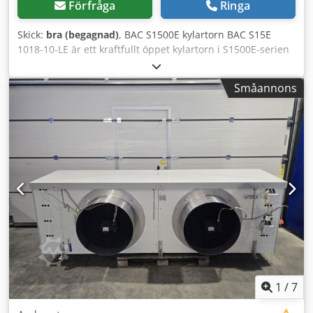
Förfråga
Ringa
Skick:
bra (begagnad)
, BAC S1500E kylartorn BAC S15E
1018-10-LE är ett kraftfullt öppet kylartorn i S1500E-serien
från Baltimore Aircoil Company (BAC). Denna specifika
modell är utformad för industriella kylapplikationer och
Småannons
stora HVAC-system där hög verkningsgrad och enkel
service är avgörande. Teknologi Patenterat BACross III-
fyllmedelssystem möjliggör enkel inspektion av lamellerna
för att förebygga biologisk tillväxt (t.ex. legionella).
Credsynkbmjpfx Ahajf Huvudsakliga egenskaper hos
S1500E-serien - Underhållsåtkomst: Stor, inåtgående
servicelucka och interna underhållsplattformar möjliggör
att tekniker kan utföra inspektioner bekvämt stående inuti
enheten. - Hygienkontroll: Konstruktionen minimerar
stillastående vatten och de särskilda luftintagssektionerna
skyddar mot solljus, vilket minskar algtillväxt. - Flexibilitet:
Ensidigt luftintag gör att kylartornet kan installeras även i
trånga utrymmen eller direkt mot väggar. - Material:
Förzinkat stål med Baltibond-hybridbeläggning. Typiska
1
/
7
användningsområden - Industriell kylning: Processkylning i