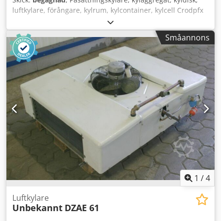
luftkylare, förångare, kylrum, kylcontainer, kylcell Crodpfx
Ahsb Uhnmoajf - Inkl. fläkt - Antal: 2 st påsättningskylare
finns - Pris: per styck - Mått: 610/1500/H220 mm - Vikt: 48
Småannons
kg
1
/
4
Luftkylare
Unbekannt
DZAE 61