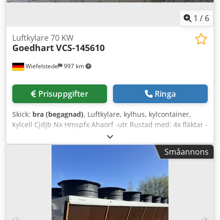
1
/
6
Luftkylare 70 KW
Goedhart
VCS-145610
Wiefelstede
997 km
Prisuppgifter
Ringa
Skick:
bra (begagnad)
, Luftkylare, kylhus, kylcontainer,
kylcell Cjdjb Nx Hmspfx Ahaorf -utr Rustad med: 4x fläktar -
Kyleffekt: 70 kW -Luftflöde: 39.673 m³/h -Yta: 348 m² -
Lamellavstånd: 10 mm -Fläktdiameter: 500 mm -
Småannons
Lamellavstånd: 10 mm -Hölje: av rostfritt stål -Dropptråg -
Antal: 1x kylare tillgänglig -Pris: per styck -Mått:
4550/1100/H940 mm -Vikt: 600 kg/st