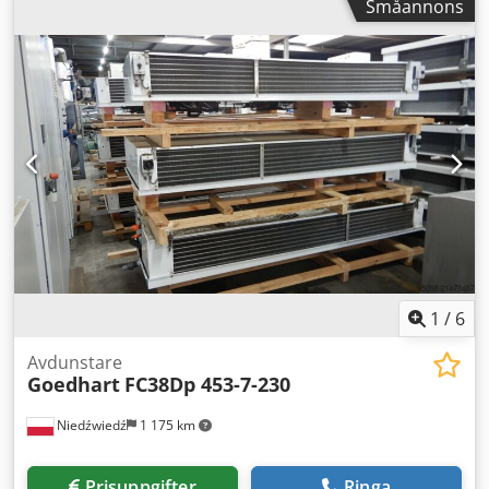
Småannons
3020 mm x 850 mm x 1000 mm -Köldmedium: Freon -
Volym: 45 l -Lagermängd: 17 st. -Lagernummer: CH 599 -
Skick: Begagnad, mycket gott skick, kylaren 100% tät, fläktar
fungerar, redo för användning
1
/
6
Avdunstare
Goedhart
FC38Dp 453-7-230
Niedźwiedź
1 175 km
Prisuppgifter
Ringa