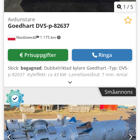
1
/
5
Avdunstare
Goedhart
DVS-p-82637
Niedźwiedź
1 175 km
Prisuppgifter
Ringa
Skick:
begagnad
, Dubbelriktad kylare Goedhart -Typ: DVS-
p-82637 -Kyleffekt: ca 43 kW -Lamellavstånd: 7 mm -Antal
fläktar: 2 x 630 mm -Utrustningsmått: 2600 x 1820 x 750
mm -Volym: 76 l Credoy Ifb Nopfx Ahajf -Vikt: 470 kg -
Småannons
Lagerstatus: 1 styck -Lagernummer: CH 604 -Skick:
begagnad, mycket bra skick, kylare 100% tät, fläktar
fungerar, redo för användning