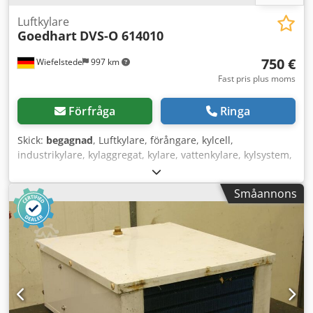
Luftkylare
Goedhart
DVS-O 614010
750 €
Wiefelstede
997 km
Fast pris plus moms
Förfråga
Ringa
Skick:
begagnad
, Luftkylare, förångare, kylcell,
industrikylare, kylaggregat, kylare, vattenkylare, kylsystem,
kylning, kylrum, kylcontainer, kylcell, värmeväxlare Csdpfx
Aeqva Nyohaorf -Tillverkare: Goedhart, industrikylare typ
Småannons
DVS-O 614010 -Fläktdiameter: 400 mm -Driftstryck: max 5
bar -Driftstemperatur: max 50°C -Mått: 1410/1170/H700
mm -Vikt: 129 kg