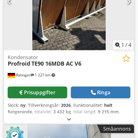
1
/
4
Kondensator
Profroid
TE90 16MDB AC V6
Ratingen
1 227 km
Prisuppgifter
Ringa
Skick:
ny
, Tillverkningsår:
2026
, Funktionalitet:
helt
fungerande
, totalvikt:
3 432 kg
, total längd:
9 215 mm
,
total höjd:
2 391 mm
, total bredd:
2 200 mm
, volymflöde:
369 m³/h
, kyleffekt:
1 566 kW (2 129,16 hk)
, Ny Profroid
Småannons
direktexpansionsförångare, luftkyld Kylkapacitet vid 40 °C
förångningstemperatur/DT15K, R404a = 1566 kW 6 fläktar,