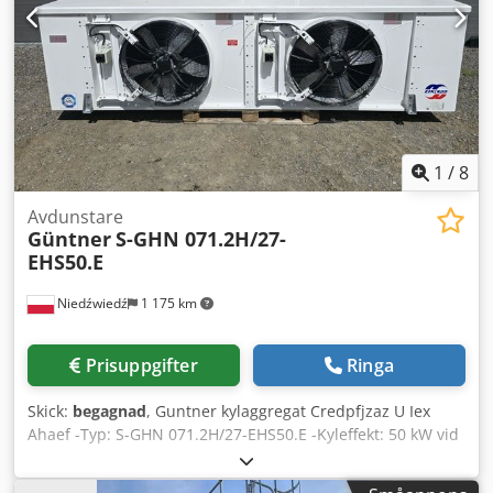
1
/
8
Avdunstare
Güntner
S-GHN 071.2H/27-
EHS50.E
Niedźwiedź
1 175 km
Prisuppgifter
Ringa
Skick:
begagnad
, Guntner kylaggregat Credpfjzaz U Iex
Ahaef -Typ: S-GHN 071.2H/27-EHS50.E -Kyleffekt: 50 kW vid
ΔT8, 40,2 kW vid ΔT7 -Lamellavstånd: 7 mm -Antal fläktar: 2
x 710 mm -Produktmått: 3500 x 1060 x 970 mm -Elektriska