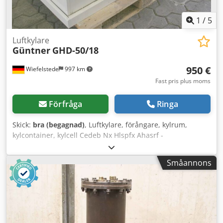
1
/
5
Luftkylare
Güntner
GHD-50/18
950 €
Wiefelstede
997 km
Fast pris plus moms
Förfråga
Ringa
Skick:
bra (begagnad)
, Luftkylare, förångare, kylrum,
kylcontainer, kylcell Cedeb Nx Hlspfx Ahasrf -
Användningsområde: för anslutning till ett kylsystem -
Fläktdiameter: 500 mm -Tillåtet arbetstryck: 8 bar -Tillåten
Småannons
arbetstemperatur: 100 °C -Tryck för minusgrader: 21 bar /
-60 °C -Volym: 13,2 liter -Lamellavstånd: 7 mm -Antal: 2
kylare tillgängliga -Pris: per styck -Mått: 1350/740/H700 mm
-Vikt: 174 kg/styck