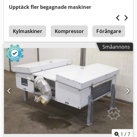
Upptäck fler begagnade maskiner
a
Kylmaskiner
Kompressor
Förångare
K
Småannons
1
/
7