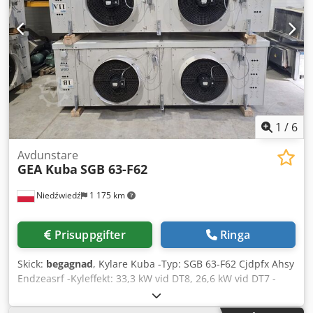
1
/
6
Avdunstare
GEA Kuba
SGB 63-F62
Niedźwiedź
1 175 km
Prisuppgifter
Ringa
Skick:
begagnad
, Kylare Kuba -Typ: SGB 63-F62 Cjdpfx Ahsy
Endzeasrf -Kyleffekt: 33,3 kW vid DT8, 26,6 kW vid DT7 -
Lamell: 7 mm -Vi har 10 st. med elektriska värmare och 7
st. utan värmare -Antal fläktar: 2 x 630 mm -Enhetens mått: