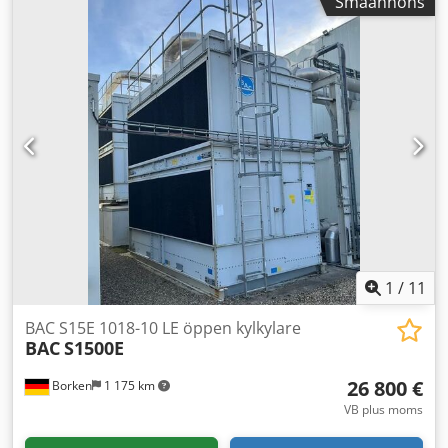
Småannons
värmare -Köldmedium: Freon -Volym: 71,5 l -Vikt: 387 kg -
Lagerstatus: 4 st -Lagernummer: CH 605 -Skick: begagnad,
mycket gott skick, 100% tät vid kvävetryck, fungerande
fläktar, klar för drift.
1
/
11
BAC S15E 1018-10 LE öppen kylkylare
BAC
S1500E
26 800 €
Borken
1 175 km
VB plus moms