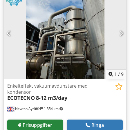
910 mm diameter Korrosionsskyddad med Heresite Crjdpfx
Aheyyvwleajf
1
/
9
Enkelteffekt vakuumavdunstare med
kondensor
ECOTECNO
8-12 m3/day
Newton Aycliffe
1 354 km
Prisuppgifter
Ringa