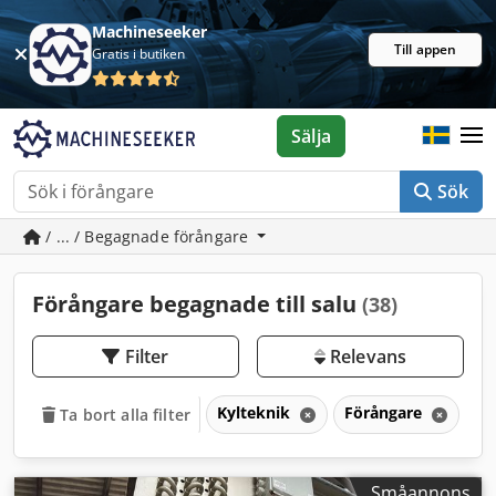
Machineseeker
Till appen
Gratis i butiken
Sälja
Sök
/ ... / Begagnade förångare
Förångare begagnade till salu
(38)
Filter
Relevans
Kylteknik
Förångare
Ta bort alla filter
Småannons