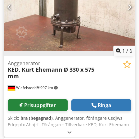
1
/
6
Ånggenerator
KED, Kurt Ehemann
Ø 330 x 575
mm
Wiefelstede
997 km
Prisuppgifter
Ringa
Skick:
bra (begagnad)
, Ånggenerator, förångare Csdjwz
Edqopfx Ahajrf -Förångare: Tillverkare KED, Kurt Ehemann
/ Typ elektrisk förångare -Antal: 5 st. förångare tillgängliga
-Pris: per styck -Totala mått: Ø 330 x 575 mm -Vikt: 35 kg/st.