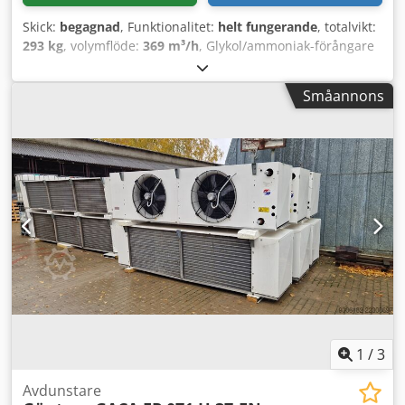
Skick:
begagnad
, Funktionalitet:
helt fungerande
, totalvikt:
293 kg
, volymflöde:
369 m³/h
, Glykol/ammoniak-förångare
för industriellt bruk med dubbla strömmar Kylkapacitet för
ammoniak vid 0 °C omgivningstemperatur och -10 °C
Småannons
förångningstemperatur = 50 kW Rörvolym: 49 dm³ 5 fläktar,
450 mm diameter, 4-poliga Csdpfjztbypox Ahaorf
Lamellavstånd: 7 mm Korrosionsskyddad med Blygold-
beläggning
1
/
3
Avdunstare