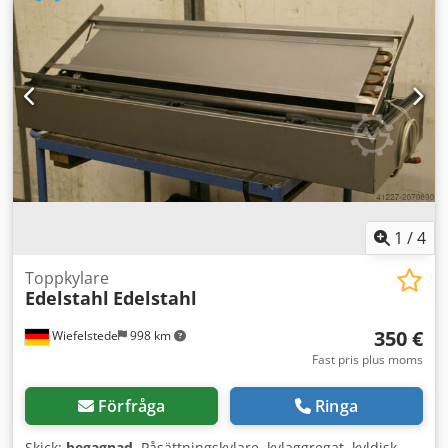
1
/
4
Toppkylare
Edelstahl
Edelstahl
350 €
Wiefelstede
998 km
Fast pris plus moms
Förfråga
Ringa
Skick:
begagnad
, Påsättningskylare, kylaggregat, kyldisk,