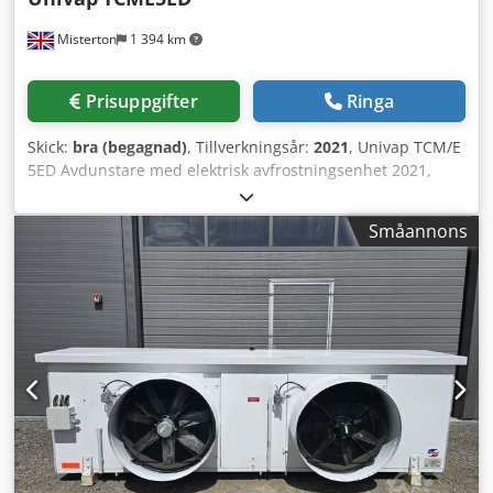
intern spiral. Systemet kan beskrivas som en
Misterton
1 394 km
enkelverkande vakuumavdunstare med kondensor.
Utrustningen inkluderar flash-reservoar i vakuum,
destillatbehållare, vakuumtank och plattvärmeväxlare.
Prisuppgifter
Ringa
Fullständig dokumentation för utrustningen finns
tillgänglig. Crjdpfx Aozcwitehaef
Skick:
bra (begagnad)
, Tillverkningsår:
2021
, Univap TCM/E
5ED Avdunstare med elektrisk avfrostningsenhet 2021,
Avdunstare med elektrisk avfrostningsenhet, levereras
komplett med styrsystem samt extern KD-kylanläggning
Småannons
Credpfouliazjx Ahaef