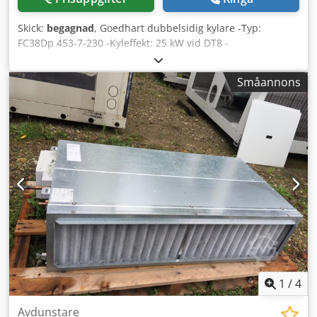
Skick:
begagnad
, Goedhart dubbelsidig kylare -Typ:
FC38Dp 453-7-230 -Kyleffekt: 25 kW vid DT8 -
Lamellavstånd: 7 mm -Antal fläktar: 3 x 450 mm -
Apparatmått: 2850 x 1050 x 470 mm Crsdpsyttc Dsfx Ahajf -
Småannons
Plats för elvärmare -Volym: 32 l -Vikt: 260 kg -Köldmedium:
Freon -Lagersaldo: 7 stycken -Lagernummer: CH 596 -Skick:
begagnad, mycket bra, kylare 100% tät under kvävetryck,
fläktar fungerar, klar för drift
1
/
4
Avdunstare