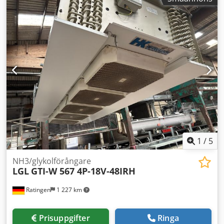
1
/
5
NH3/glykolförångare
LGL
GTI-W 567 4P-18V-48IRH
Ratingen
1 227 km
Prisuppgifter
Ringa