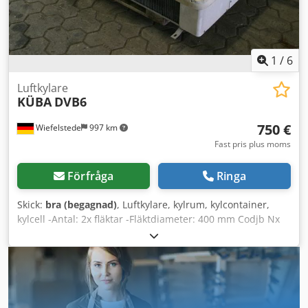
°C. Jag säljer 4 st kylare med 3 fläktar och 5 st kylare med 2
fläktar. Credpfjzk D Rlox Ahaef
1
/
6
Luftkylare
KÜBA
DVB6
750 €
Wiefelstede
997 km
Fast pris plus moms
Förfråga
Ringa
Skick:
bra (begagnad)
, Luftkylare, kylrum, kylcontainer,
kylcell -Antal: 2x fläktar -Fläktdiameter: 400 mm Codjb Nx
Hiopfx Ahaerf -Inga ytterligare tekniska data tillgängliga -
Antal: 2x kylare tillgängliga -Pris: per styck -Mått:
1000/1700/H320 mm -Vikt: 94 kg/styck