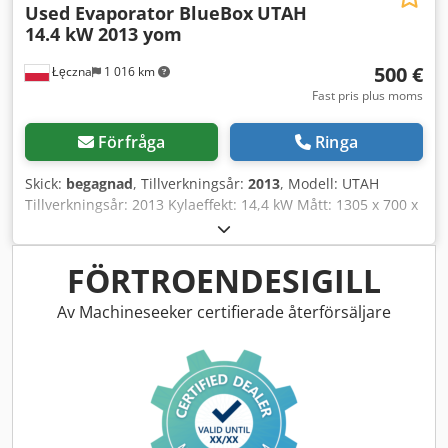
Used Evaporator BlueBox
UTAH
14.4 kW 2013 yom
500 €
Łęczna
1 016 km
Fast pris plus moms
Förfråga
Ringa
Skick:
begagnad
, Tillverkningsår:
2013
, Modell: UTAH
Tillverkningsår: 2013 Kylaeffekt: 14,4 kW Mått: 1305 x 700 x
345 mm Vikt: 66 kg. Cedpfx Aoqrpd Sehajrf
FÖRTROENDESIGILL
Av Machineseeker certifierade återförsäljare