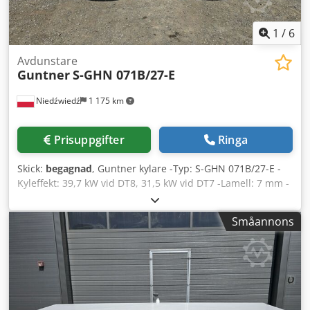
1
/
6
Avdunstare
Guntner
S-GHN 071B/27-E
Niedźwiedź
1 175 km
Prisuppgifter
Ringa
Skick:
begagnad
, Guntner kylare -Typ: S-GHN 071B/27-E -
Kyleffekt: 39,7 kW vid DT8, 31,5 kW vid DT7 -Lamell: 7 mm -
Antal fläktar: 2 x 710 mm -Utrustningens mått: 3530 x 850 x
1150 mm -Elektriska värmare -Köldmedium: Freon -Volym:
Småannons
54 L -Vikt: 317 kg Csdsza D Ukspfx Ahasrf -Lagerstatus: 2
stycken -Lagernummer: CH 606 -Skick: begagnad, mycket
bra, kylare 100% tät under kvävetryck, fläktar fungerar,
redo för drift