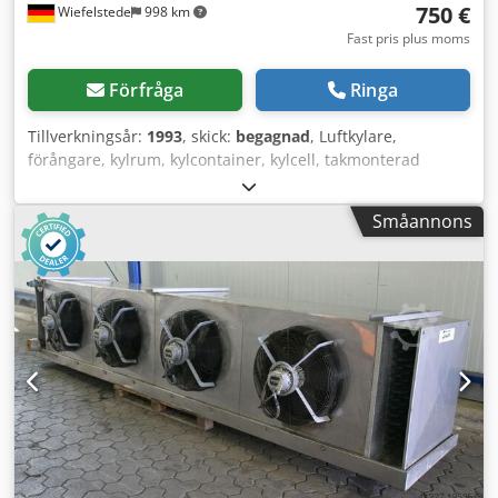
750 €
Wiefelstede
998 km
Fast pris plus moms
Förfråga
Ringa
Tillverkningsår:
1993
, skick:
begagnad
, Luftkylare,
förångare, kylrum, kylcontainer, kylcell, takmonterad
luftkylare Cjdob N Uliepfx Ahajrf - Antal: 1x fläkt -
Fläktdiameter: 400 mm - Lamellavstånd: mm - Mått:
Småannons
1030/1770/H400 mm - Vikt: 82 kg