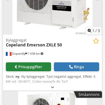
och mellanförsäljning.
1
/
3
Kylaggregat
Copeland Emerson
ZXLE 50
Ecquevilly
1 638 km
Prisuppgifter
Ringa
Skick:
ny
, Ny kylaggregat. Tyst negativt aggregat. Effekt: 5
kW vid -30/40°C. Csdex Ivavspfx Ah Terf
Småannons