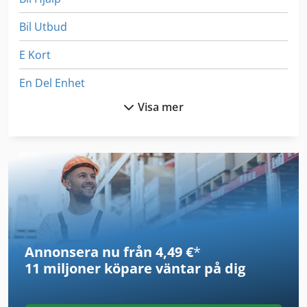
Bil Utbud
E Kort
En Del Enhet
Visa mer
Ex Press Center
Ff Kompressor
Fin Struktur
German
Inredning Och Design
Annonsera nu från 4,49 €
*
Jun Air Kompressor
11 miljoner köpare
väntar på dig
Ka 77
Kapsågar För Metall