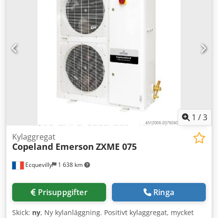
1
/
3
Kylaggregat
Copeland Emerson
ZXME 075
Ecquevilly
1 638 km
Prisuppgifter
Ringa
Skick:
ny
, Ny kylanläggning. Positivt kylaggregat, mycket