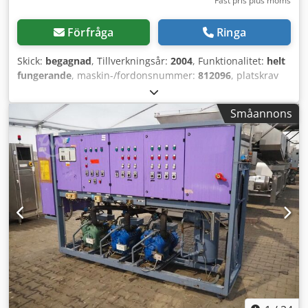
Fast pris plus moms
Förfråga
Ringa
Skick:
begagnad
, Tillverkningsår:
2004
, Funktionalitet:
helt
fungerande
, maskin-/fordonsnummer:
812096
, platskrav
längd:
9 000 mm
, krävd bredd:
6 200 mm
, höjdkrav:
4 650
mm
, effekt:
34,5 kW (46,91 hk)
, bränsletyp:
elektrisk
,
Småannons
volymflöde:
130 000 m³/h
, omgivningstemperatur (max.):
32 °C
, ljudnivå:
95 dB
, typ av kylning:
luft
, Utrustning:
dokumentation / manual
, INDUSTRIELL SPIRALFRYS TILL
SALU Vi erbjuder en högkvalitativ industriell spiralfryst
från Heinen Freezing GmbH, tillverkad 2004 och designad
för kontinuerlig infrysning i storskalig
livsmedelsproduktion. Detta robusta system levererar
pålitlig prestanda och lång livslängd med
industrikomponenter och ingenjörsdesign. Total
kylkapacitet: 172 kW Kompressorenhet ingår: BITZER
HSK451-70(Y) semihermetisk skruvkompressor. 4 stycken
ingår. Motoreffekt: 55,1 kW Credpox Hhwkofx Ah Tjf
Spänning: 400 V / 3-fas / 50 Hz Luftkyld kondensor:
(Kapacitet 490 kW) med 4 fläktar och 130 000 m3/h