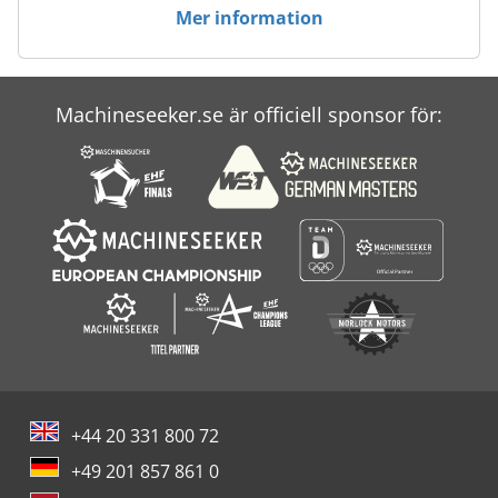
Verktyg För Mätning
Mer information
Verktyg För Träbearbetning
Machineseeker.se är officiell sponsor för:
+44 20 331 800 72
+49 201 857 861 0