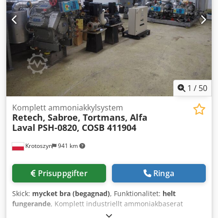
1
/
50
Komplett ammoniakkylsystem
Retech, Sabroe, Tortmans, Alfa
Laval
PSH-0820, COSB 411904
Krotoszyn
941 km
Prisuppgifter
Ringa
Skick:
mycket bra (begagnad)
, Funktionalitet:
helt
fungerande
, Komplett industriellt ammoniakbaserat
kylsystem (R717) Komplett kylanläggning med ammoniak