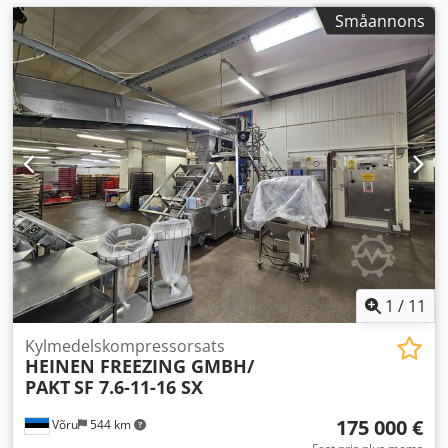
Småannons
1
/
11
Kylmedelskompressorsats
HEINEN FREEZING GMBH/
PAKT
SF 7.6-11-16 SX
175 000 €
Võru
544 km