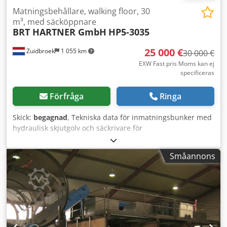
Matningsbehållare, walking floor, 30
m³, med säcköppnare
BRT HARTNER GmbH
HP5-3035
25 000 €
Zuidbroek
1 055 km
30 000 €
EXW Fast pris Moms kan ej
specificeras
Förfråga
Ringa
Skick:
begagnad
, Tekniska data för inmatningsbunker med
hydraulisk skjutgolv och säckrivare för
återvinningsmaterial från gula säckar och kommersiellt
avfall: Tillverkare: BRT HARTNER GmbH Typ: HP5-3035
Småannons
Tillverkningsår: 2015 Bunkervolym: 30 m³ Drivningseffekt:
17,5 kW Mått i nuvarande skick: 13 200 x 3 050 x 4 350 mm
(L x B x H) Maskinens skick: Inmatningsbunkern med
säckrivare användes hos en större återvinningsanläggning,
där återvinningsmaterial från gula säckar eller
kommersiellt avfall lastades i bunkern med hjullastare.
Säcken öppnades via säckrivaren och materialet fördes