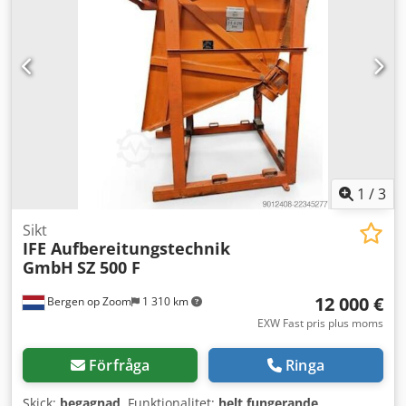
1
/
3
Sikt
IFE Aufbereitungstechnik
GmbH
SZ 500 F
12 000 €
Bergen op Zoom
1 310 km
EXW Fast pris plus moms
Förfråga
Ringa
Skick:
begagnad
, Funktionalitet:
helt fungerande
,