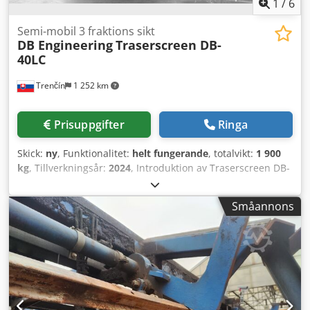
1
/
6
Semi-mobil 3 fraktions sikt
DB Engineering
Traserscreen DB-
40LC
Trenčín
1 252 km
Prisuppgifter
Ringa
Skick:
ny
, Funktionalitet:
helt fungerande
, totalvikt:
1 900
kg
, Tillverkningsår:
2024
, Introduktion av Traserscreen DB-
40LC – Den ultimata siktmaskinen för oöverträffad
effektivitet! Förbättra din materialsortering med
Småannons
Traserscreen DB-40LC. Maskinen är konstruerad för
topprestanda och erbjuder oöverträffad hållbarhet,
precision och hastighet – det perfekta valet för
yrkesverksamma inom markanläggning, byggbranschen
och jordbruket. Viktiga egenskaper: Robust konstruktion:
Tillverkad för att klara krävande miljöer och tung drift.
Trattbredd: 2657 mm. Dcodpfx Abst Ebphjwek Hög