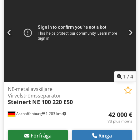
500 mm. Dcodpfx Abov Nwrwewsk
1
/
4
NE-metallavskiljare |
Virvelströmsseparator
Steinert
NE 100 220 E50
42 000 €
Aschaffenburg
1 283 km
VB plus moms
Förfråga
Ringa