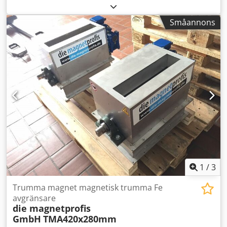
TMA500x600mm
, Trummagnet - Magnetseparator i hölje
inklusive skiljeplåt, drivning och växellåda + Högkvalitativt
Småannons
utförande i rostfritt stål + Skiljeplåt för separation +
Axelblock i form av lagerenhet Dedpfsdzqw Aex Abwock +
Ståendlagerenheter Mått: L: 800 mm B: 800 mm H: 820 mm
Inlopp: 600x250 mm Trumma: Ø 500x600 mm
1
/
3
Trumma magnet magnetisk trumma Fe
avgränsare
die magnetprofis
GmbH
TMA420x280mm