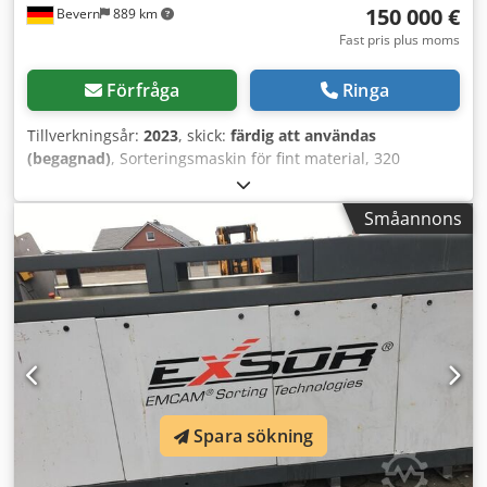
150 000 €
Bevern
889 km
Fast pris plus moms
Förfråga
Ringa
Tillverkningsår:
2023
, skick:
färdig att användas
(begagnad)
, Sorteringsmaskin för fint material, 320
ventiler, få drifttimmar, står fortfarande monterad och kan
testas med ditt material. Djdpoxmvnbsfx Abwsck
Småannons
Spara sökning