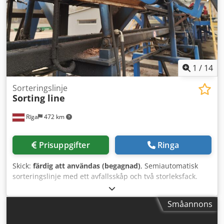
effektivitet: Avancerad siktningsteknik ger snabbare och
renare resultat. Kapacitet 15–60 t/h. Användarvänlig: Enkel
installation och drift för maximal produktivitet. Vikt 1900
kg.
1
/
14
Sorteringslinje
Sorting line
Rīga
472 km
Prisuppgifter
Ringa
Skick:
färdig att användas (begagnad)
, Semiautomatisk
sorteringslinje med ett avfallsskåp och två storleksfack.
Linjen är utrustad med Mesutronic metallavskiljare.
Sorteringsprocessen styrs av operatör. Fullt fungerande
Småannons
linje med hydraulstation och elskåp ingår. Video på
arbetande process finns på begäran. Arbetsdiametrar 100–