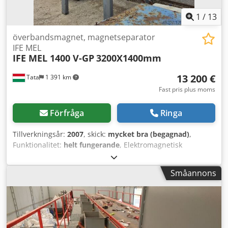
1
/
13
överbandsmagnet, magnetseparator
IFE MEL
IFE MEL 1400 V-GP
3200X1400mm
13 200 €
Tata
1 391 km
Fast pris plus moms
Förfråga
Ringa
Tillverkningsår:
2007
, skick:
mycket bra (begagnad)
,
Funktionalitet:
helt fungerande
, Elektromagnetisk
bandseparator IFE MEL 1400 Längd: 3200 mm Bredd: 1200
mm Tillverkningsår: 2007 Skyddsklass magnetkåpa: IP65
Småannons
Magneteffekt: 7,55 kW Materialflödeshastighet: 1,8 m/s
Drivmotoreffekt: 4 kW Styrspänning: 230 V Driftspänning:
3x400 V Dcedpfx Abspcf Etswsk Frekvens: 50 Hz
Cylinderdiameter: 500 mm Totalvikt: 6480 kg Justering av
band samt maskinens remspänning