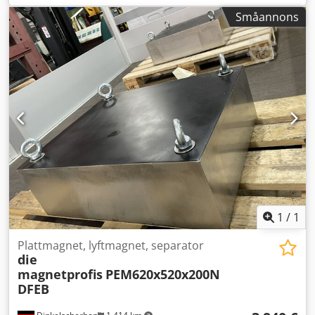
integrerade i vår produktion och kan inspekteras på plats.
Småannons
Ombyggnaden är planerad till slutet av augusti 2026. All
teknisk information finns på bilderna. Dcjdpfx
Absyrndaewek Vid ytterligare frågor är du välkommen att
kontakta oss.
1
/
1
Plattmagnet, lyftmagnet, separator
die
magnetprofis
PEM620x520x200N
DFEB