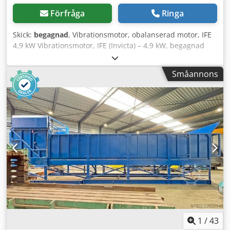
Förfråga
Ringa
Skick:
begagnad
, Vibrationsmotor, obalanserad motor, IFE
4,9 kW Vibrationsmotor, IFE (Invicta) – 4,9 kW, begagnad
maskin Tillverkare: IFE Aufbereitungstechnik / Knorr-
Bremse GmbH, division IFE (tillverkad i Österrike) Typ:
Småannons
LM882T Serienummer: 227308 Tillverkningsår: 2003
(november) Dcedpfxezruh De Abwek Effekt: 4,9 kW (4900 W)
Varvtal: 720 varv/min Matningsspänning: Trefas (400 V Y,
50 Hz) Strömförbrukning: 13,3 A Effektfaktor (cos φ): 0,55
Skyddsklass: IP 66 Isolationsklass: F Vikt: 484 kg
1
/
43