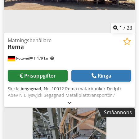
Djdpszfy R Djfx Abwock Denna modul ingår i vårt
uthyrningssortiment.
1
/
23
Matningsbehållare
Rema
Rottweil
1 479 km
Prisuppgifter
Ringa
Skick:
begagnad
, Nr. 10012 Rema matarbunker Dedpfx
Abev N E Iyswjck Begagnad Metallplatttransportör /
stålkedjetransportör Defekt växellåda (Bonfiglioli)
Drivenhet: 15 kW Bandbredd: 2000 mm Axellängd: 10 000
Småannons
mm Anläggningen har varit ur drift sedan slutet av januari
2025 på grund av växellådsskada Utan utmatningsband
Transportmått ca. 15 000 x 3 000 x 4 000 / 5 500 mm
(LxBxH) Försäljning på uppdrag av kund, från plats nära