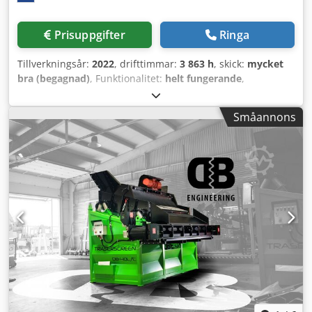
företaget nu har en produktion i Nederländerna, kommer
forsknings- och utvecklingscentret att stängas. Maskinerna
Prisuppgifter
Ringa
kommer att transporteras till Europa på ägarens
bekostnad och kan levereras vid en hamn eller vid
Tillverkningsår:
2022
, drifttimmar:
3 863 h
, skick:
mycket
produktionsanläggningen i Nederländerna, EXW.
bra (begagnad)
, Funktionalitet:
helt fungerande
,
Detaljerna för en optimal transport ska fastställas.
maskin-/fordonsnummer:
006682
, På uppdrag av vår kund
Maskinpriset avser utan förpackning på pall.
erbjuder vi här en så gott som ny OI-sorteringslinje. Denna
Småannons
anläggning kan testas i drift hos kund. Maskineriet består
av: OI-sortering: 0050 Bunkerband med doseringstrumma
BDF1200/2000*10000 0060 Stigningsband till sikt
HBT1200/1600*14000 0070 Kartongsikt 1640*7000
Plattform Bursstegsstege 0080 Anpassningar av befintligt
kedjeband för papper Dcjdpfx Abswq D Dnjwsk 0090
Elskåp ingår Drifttimmar endast 3863 Efter
överenskommelse med kunden och Bollegraaf kan garanti
eventuellt erbjudas under vissa villkor. Se bifogad PDF för
en noggrann teknisk beskrivning av varje maskin.