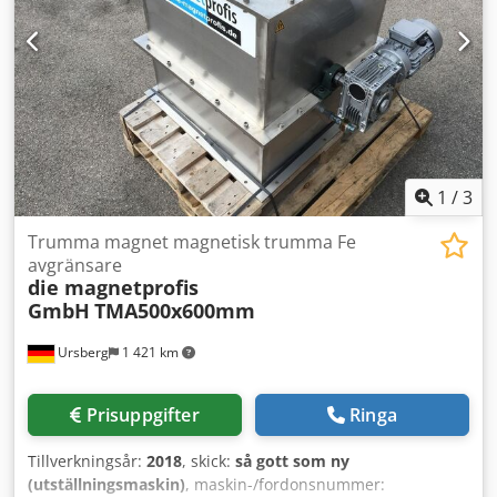
1
/
3
Trumma magnet magnetisk trumma Fe
avgränsare
die magnetprofis
GmbH
TMA500x600mm
Ursberg
1 421 km
Prisuppgifter
Ringa
Tillverkningsår:
2018
, skick:
så gott som ny
(utställningsmaskin)
, maskin-/fordonsnummer: