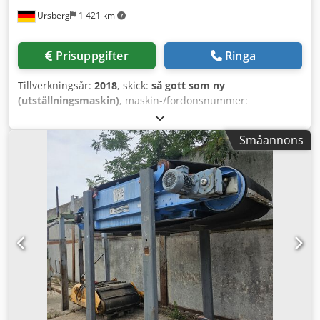
Ursberg
1 421 km
Prisuppgifter
Ringa
Tillverkningsår:
2018
, skick:
så gott som ny
(utställningsmaskin)
, maskin-/fordonsnummer:
TMA420x280mm
, Trummagnet - Magnetseparator i hölje
inkl. skiljeplåt, drivning och växellåda Dcodpfxedzqxbs
Småannons
Abwok + Högkvalitativt utförande i rostfritt stål + Skiljeplåt
för separering + Lagerhus i form av en lagerenhet +
Stativlagerenheter Mått: L: 420 mm B: 280 mm H: 380 mm
Inlopp: 365 x 80 mm Trumma: Ø 220 x 400 mm