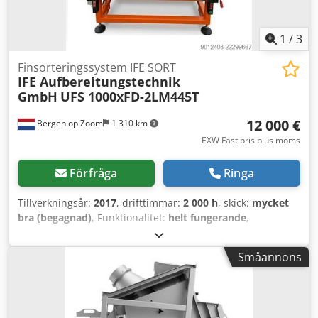
1
/
3
Finsorteringssystem IFE SORT
IFE Aufbereitungstechnik
GmbH
UFS 1000xFD-2LM445T
12 000 €
Bergen op Zoom
1 310 km
EXW Fast pris plus moms
Förfråga
Ringa
Tillverkningsår:
2017
, drifttimmar:
2 000 h
, skick:
mycket
bra (begagnad)
, Funktionalitet:
helt fungerande
,
maskin-/fordonsnummer:
51N292010-01
, IFE SORT är en
sorteringsmaskin för material med olika densitet, baserad
Småannons
på ett fluidiseringssystem för fina, torra bulkmaterial.
Funktionen hos detta luftseparationsbord bygger på en
kombination av vibrationsteknik och luftteknik. Tunga
partiklar transporteras uppåt genom vibration, medan