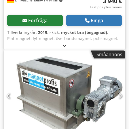
3 940 €
Dinkelscherben
1 414 km
Fast pris plus moms
Förfråga
Ringa
Tillverkningsår:
2019
, skick:
mycket bra (begagnad)
,
Plattmagnet, lyftmagnet, överbandsmagnet, polismagnet,
magnetfilter, magnetseparator Överband-Plattmagnet
Dsdehuphrspfx Abweck Utförande i VA 1.4301, tätt svetsad
Småannons
NEODYMMAGNETKÄRNA, mycket hög vidhäftningskraft!
Mått: 620 x 520 x 200 mm 4 stycken M16-ringöglor på
baksidan Denna lyftmagnet användes hos en av våra
kunder inom köttbearbetande industri som "polismagnet".
Priset avser 1 styck. För närvarande finns 1 styck
omgående tillgänglig från lager! Alla uppgifter utan
garanti, endast så länge lagret räcker! Transportband,
transportbandsanläggning, utmatningsband,
bandtransportör, magnetseparator,
överbandsmagnetseparator, återvinning, flis, plast,
metallfri metalldetektering, neodym, överbandsmagnet,
magnetbandsseparator Vår kärnkompetens är att leverera