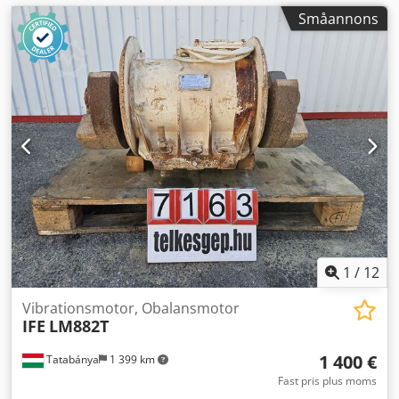
Småannons
1
/
12
Vibrationsmotor, Obalansmotor
IFE
LM882T
1 400 €
Tatabánya
1 399 km
Fast pris plus moms