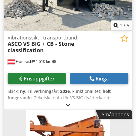
1
/
5
Vibrationssikt - transportband
ASCO
VS BIG + CB - Stone
classification
Framrach
1 510 km
Prisuppgifter
Ringa
Skick:
ny
, Tillverkningsår:
2026
, Funktionalitet:
helt
fungerande
, Tekniska data för VS BIG (tvådeckare):
Djdpfxoyirx Ns Abweck • Övre däck: sikt-nät 130 x 130 mm •
Nedre däck: sikt-nät 90 x 90 mm • Fast metallbroms (istället
Småannons
för gummibroms) • 400V elanslutning Hfebeyirx Nekizn
Ewec Transportband CB 3000: • Utan standardram med
rullar • Fast underdel Denna konfiguration möjliggör
effektiv och precis siktning direkt på plats!