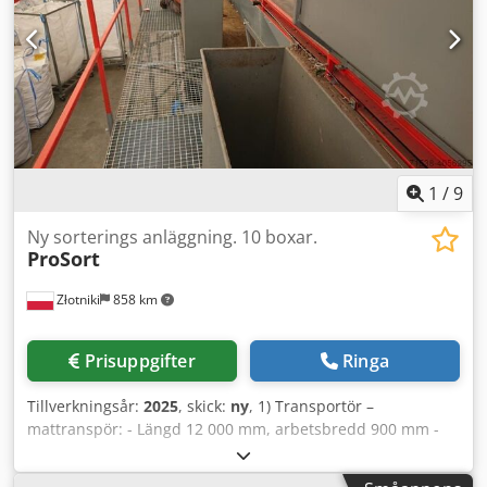
1
/
9
Ny sorterings anläggning. 10 boxar.
ProSort
Złotniki
858 km
Prisuppgifter
Ringa
Tillverkningsår:
2025
, skick:
ny
, 1) Transportör –
mattranspör: - Längd 12 000 mm, arbetsbredd 900 mm -
Behållarlängd 3 000 mm, bredd 2 000 mm, höjd 1 500 mm
från golvet, - Transportörvinkel ca 16° - EP 400/3