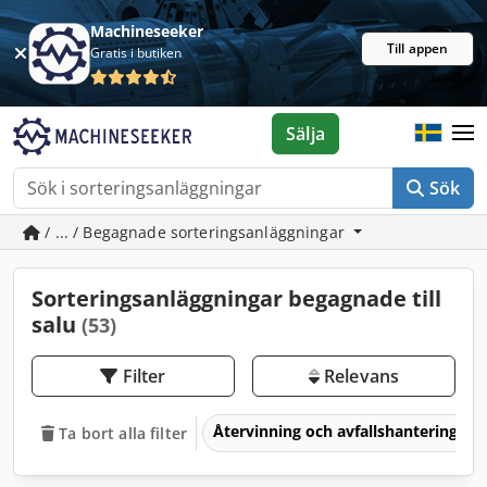
Machineseeker
Till appen
Gratis i butiken
Sälja
Sök
/ ... / Begagnade sorteringsanläggningar
Sorteringsanläggningar begagnade till
salu
(53)
Filter
Relevans
Återvinning och avfallshantering
Ta bort alla filter