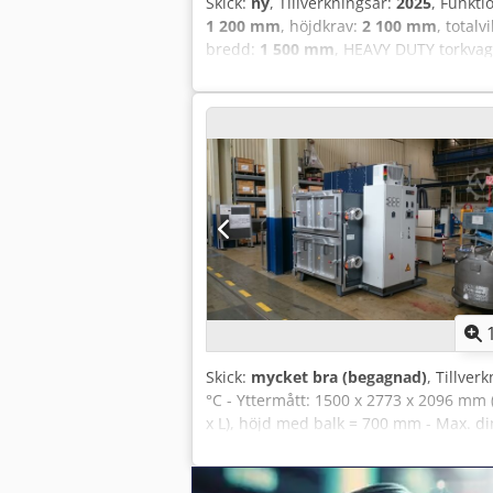
Skick:
ny
, Tillverkningsår:
2025
, Funkti
1 200 mm
, höjdkrav:
2 100 mm
, totalv
bredd:
1 500 mm
, HEAVY DUTY torkvagn
överblick: 1. Kullagrad glidskena för b
Utrymmesbesparande och skjuts in i v
enkel lastning även vid högt arbetstem
Stor nyttjandedjup på 1 000 mm 6. Hög n
vid belastning Helt enkelt hög kvalit
leverans från lager. För att spara fra
bild). Montering på plats går snabbt och
Dsdpsfiuhvsfx Aqcjck
Skick:
mycket bra (begagnad)
, Tillver
°C - Yttermått: 1500 x 2773 x 2096 mm (
x L), höjd med balk = 700 mm - Max. di
Anslutningsvärden per kammare: Cirkula
reglermodul) Temperaturnoggrannhet +/
justerbar temperaturprecision upp til