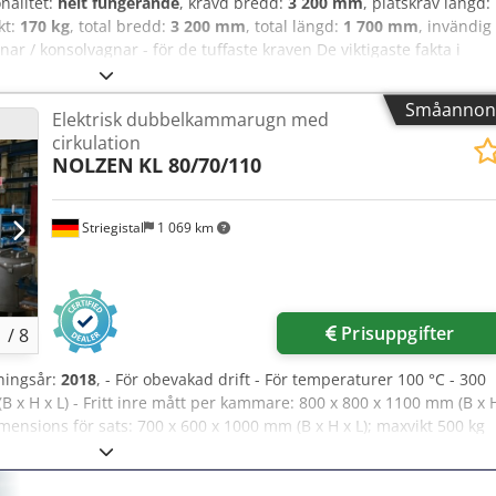
onalitet:
helt fungerande
, krävd bredd:
3 200 mm
, platskrav längd:
ikt:
170 kg
, total bredd:
3 200 mm
, total längd:
1 700 mm
, invändig
ar / konsolvagnar - för de tuffaste kraven De viktigaste fakta i
reddinställning från 1,70 till 3,00 m spännvidd 2.
arandra 3. Högt avstånd på 135 mm mellan nivåerna, möjliggör
Småannon
Elektrisk dubbelkammarugn med
po 4. Upprättstående fyrkantsprofil för minimal anliggningsyta 5.
cirkulation
yttolast på 1 000 kg 7. Mycket bra hjul, som är lätta att rulla äve
NOLZEN
KL 80/70/110
et, "made in Denmark". Vagnarna finns normalt för omgående
ktkostnader för våra kunder levererar vi vagnarna förmonterade (se
 enkelt. Har du frågor? Kontakta oss, vi hjälper gärna till!
Striegistal
1 069 km
Prisuppgifter
1
/
8
kningsår:
2018
, - För obevakad drift - För temperaturer 100 °C - 300
B x H x L) - Fritt inre mått per kammare: 800 x 800 x 1100 mm (B x 
mensions för sats: 700 x 600 x 1000 mm (B x H x L); maxvikt 500 kg
tion = 3,0 kW (1 styck); Elektrisk uppvärmning = 30 kW (1
- 5 K vid 150 °C, 250 °C, 300 °C beroende på satsgeometri
l +/- 1,5 K Dodpfx Aqjzbnnwoceck 1 Protherm 500 programregulator