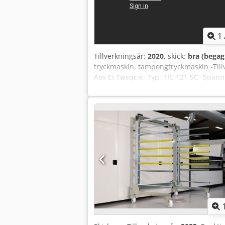
1
Tillverkningsår:
2020
, skick:
bra (bega
tryckmaskin, tampongtryckmaskin -Till
Aox Ei Twsqcjk -Typ: TIC 121 SC -Spänn
Manövrering: med fotpedal -Antal: 3 st 
Transportmått: 670/400/H530 mm -Vikt: