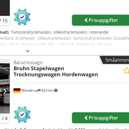
Prisuppgifter
/
15
gnad)
, Tampondryckmaskin, silkestryckmaskin, roterande
verkare: Eickmeyer, silkestryckmaskin, tampondryckmaskin Dcedpf
ing: 230 V -Bordsstorlek: 180 x 100 mm -Räckvidd: 165 mm -
tampondryckmaskiner finns tillgängliga -Pris: per styck -
 50 kg/styck
Småannon
Bärarmsvagn
Bruhn
Stapelwagen
Trocknungswagen Hordenwagen
Wanderup
823 km
Prisuppgifter
1
/
4