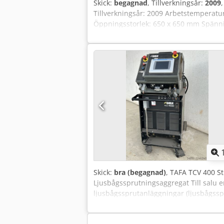
Skick:
begagnad
, Tillverkningsår:
2009
Tillverkningsår: 2009 Arbetstemperatu
Öppningsstorlek: 650 x 650 mm Spänning
Dokumentation tillgänglig: Nej - CE-cer
Kammarbredd [mm]: 650 - Max. temperat
exklusive moms. Moms/marginalbeskattn
när som helst för alla produkter inom
Skick:
bra (begagnad)
, TAFA TCV 400 S
Ljusbågssprutningsaggregat Till salu e
ljusbågssprutanläggningar (ljusbågssp
reservenhet eller för att utöka befintl
Tillverkare: TAFA (Praxair Surface Tec