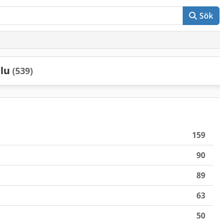
Sök
alu
(539)
159
90
89
63
50