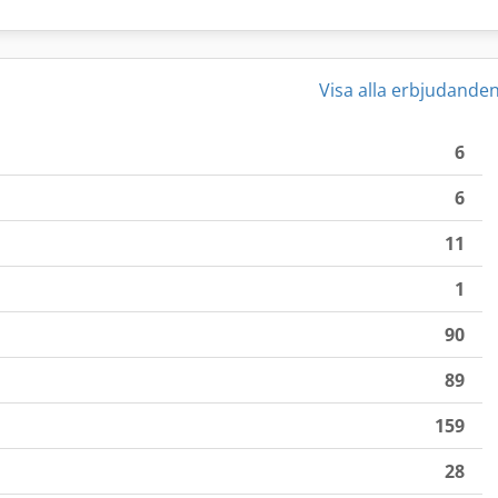
Visa alla erbjudande
6
6
11
1
90
89
159
28