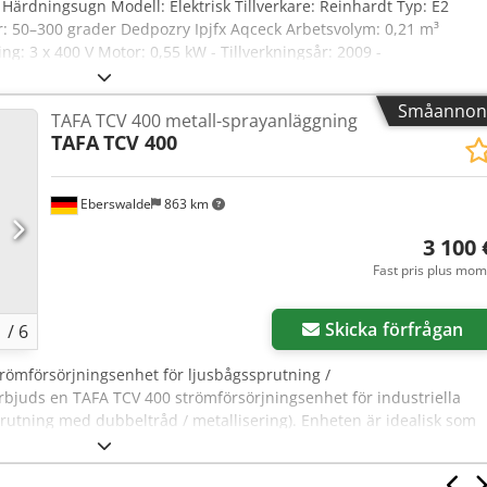
, Härdningsugn Modell: Elektrisk Tillverkare: Reinhardt Typ: E2
r: 50–300 grader Dedpozry Ipjfx Aqceck Arbetsvolym: 0,21 m³
: 3 x 400 V Motor: 0,55 kW - Tillverkningsår: 2009 -
tifikat finns: Nej - Effekt [kW]: 0,6 - Kammarängd [mm]: 650 -
ur [°C]: 300 Finansiell information Moms: Det angivna priset är
Småannon
TAFA TCV 400 metall-sprayanläggning
ing: Moms kan dras av för företag. Leverans och inbyte är möjlig
TAFA
TCV 400
 industrisektorn. Lukas van Rossum
Eberswalde
863 km
3 100 
Fast pris plus mo
Skicka förfrågan
1
/
6
trömförsörjningsenhet för ljusbågssprutning /
rbjuds en TAFA TCV 400 strömförsörjningsenhet för industriella
rutning med dubbeltråd / metallisering). Enheten är idealisk som
iga TAFA-/Praxair-anläggningar. Djdpfx Ajzqt Uyoqcock Tekniska data
hnologies) Modell: TCV 400 Utström upp till 500 A Trefasanslutning