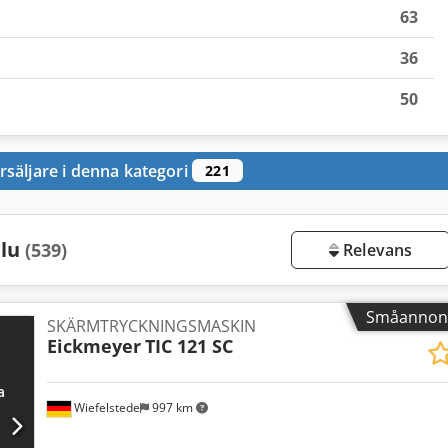
63
36
50
rsäljare i denna kategori
221
alu
(539)
Relevans
Småannon
SKÄRMTRYCKNINGSMASKIN
Eickmeyer
TIC 121 SC
Wiefelstede
997 km