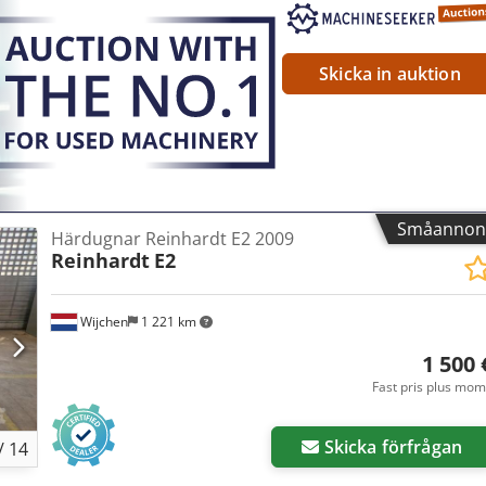
Skicka in auktion
Småannon
Härdugnar Reinhardt E2 2009
Reinhardt
E2
Wijchen
1 221 km
1 500 
Fast pris plus mo
Skicka förfrågan
/
14