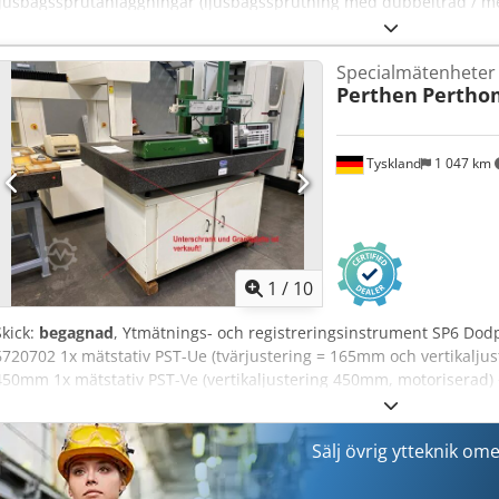
ljusbågssprutanläggningar (ljusbågssprutning med dubbeltråd / met
reservenhet eller för att utöka befintliga TAFA-/Praxair-anläggningar
(Praxair Surface Technologies) Modell: TCV 400 Utström upp till 500
Specialmätenheter
utförande för professionellt bruk Lämplig för ljusbågssprutning m
Perthen
Pertho
dubbeltråd) Dcodpfxjzqt Uys Alrsk Användningsområden: Korrosions
Lageranpassning Maskinteknik Kraftverks- och anläggningskonstrukt
stålkonstruktioner Skick: Begagnad Visuellt skick, se bilder 3 stycken
Tyskland
1 047 km
avhämtning: Marie-Curie-Str. 1 16225 Eberswalde
1
/
10
Skick:
begagnad
, Ytmätnings- och registreringsinstrument SP6 Dod
6720702 1x mätstativ PST-Ue (tvärjustering = 165mm och vertikalju
450mm 1x mätstativ PST-Ve (vertikaljustering 450mm, motoriserad) 
178mm Perthometer S6P samt ett stort/brett utbud av mätspetsar oc
Sälj övrig ytteknik om