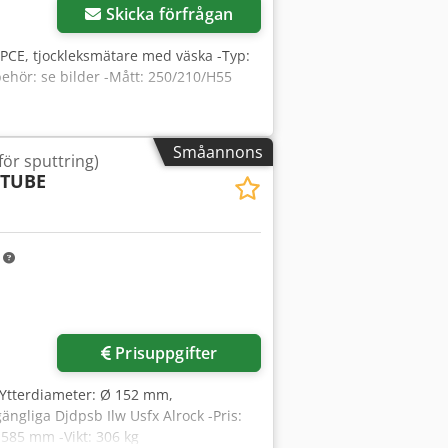
Skicka förfrågan
: PCE, tjockleksmätare med väska -Typ:
ehör: se bilder -Mått: 250/210/H55
Småannons
för sputtring)
-TUBE
m
Prisuppgifter
: Ytterdiameter: Ø 152 mm,
ängliga Djdpsb Ilw Usfx Alrock -Pris:
585 mm -Vikt: 306 kg