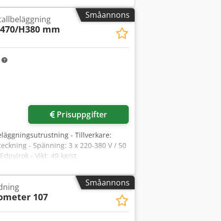
Småannons
allbeläggning
/470/H380 mm
m
Prisuppgifter
äggningsutrustning - Tillverkare:
eckning - Spänning: 3 x 220-380 V / 50
dpyjrok - Vikt: 49 kg/st
Småannons
dning
ometer 107