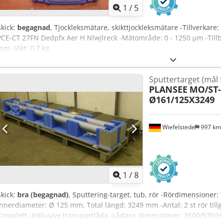
1
/
5
Skick:
begagnad
, Tjockleksmätare, skikttjockleksmätare -Tillverkare
PCE-CT 27FN Dedpfx Aer H Nlwjlreck -Mätområde: 0 - 1250 µm -Tillb
mm -Vikt: 0,7 kg
Sputtertarget (mål 
PLANSEE
MO/ST
Ø161/125X3249
Wiefelstede
997 k
1
/
8
Skick:
bra (begagnad)
, Sputtering-target, tub, rör -Rördimensioner
Innerdiameter: Ø 125 mm, Total längd: 3249 mm -Antal: 2 st rör tillg
Komplett -Inklusive transportlåda -Lådans dimensioner: 3600/570/H