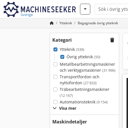
Sverige
Ytteknik
Begagnade övrig ytteknik
Kategori
Ytteknik
(539)
Övrig ytteknik
(50)
Metallbearbetningsmaskiner
och verktygsmaskiner
(31 996)
Transportfordon och
nyttofordon
(27 833)
Träbearbetningsmaskiner
(12 167)
Automationsteknik
(9 154)
Visa mer
Maskindetaljer