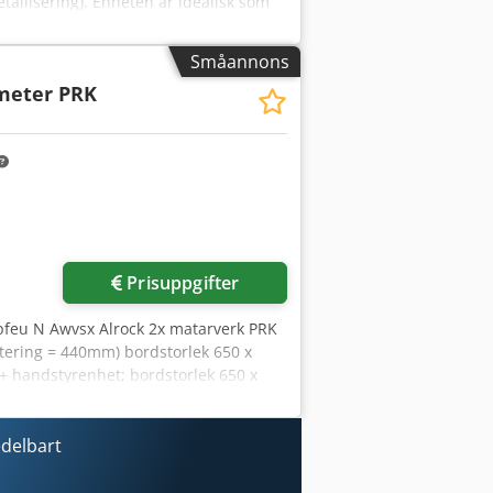
allisering). Enheten är idealisk som
. Tekniska data: Tillverkare: TAFA
 A Trefasanslutning Industriell
Småannons
ed tråd (ljusbågssprutning med
meter PRK
skydd Slitskydd Reparation av axlar
ion Metallisering av
 finns tillgängliga Besiktning och
Prisuppgifter
pfeu N Awvsx Alrock 2x matarverk PRK
stering = 440mm) bordstorlek 650 x
+ handstyrenhet; bordstorlek 650 x
h mätillbehör (jämförbart, se bild)
edelbart