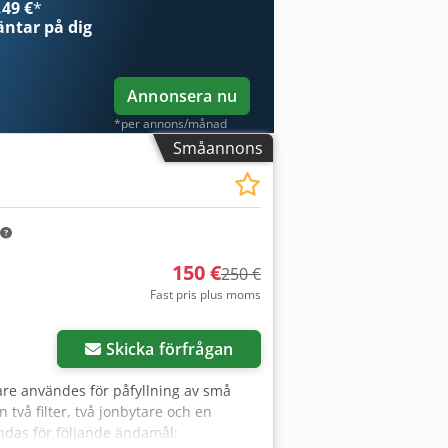
49 €
*
ntar på dig
Annonsera nu
*per annons/månad
Småannons
150 €
250 €
Fast pris plus moms
Begär fler bilder
Skicka förfrågan
igare användes för påfyllning av små
två filter, två jonbytare och en
ndas för följande ändamål: