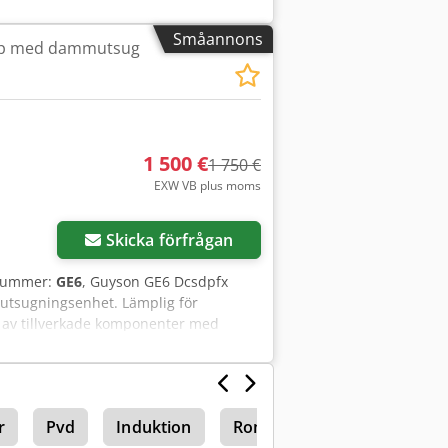
 värmesystem Bilrengöring
Småannons
kåp med dammutsug
1 500 €
1 750 €
EXW VB plus moms
Skicka förfrågan
snummer:
GE6
, Guyson GE6 Dcsdpfx
utsugningsenhet. Lämplig för
h av tillverkade komponenter med
lt fungerande skick. Beräknad ålder
, tveka inte att skicka ett
r
Pvd
Induktion
Romer
Induktion Upp