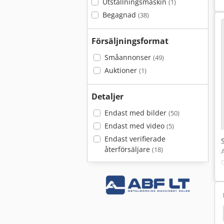
Utställningsmaskin
(1)
Begagnad
(38)
Försäljningsformat
Småannonser
(49)
Auktioner
(1)
Detaljer
Endast med bilder
(50)
Endast med video
(5)
Endast verifierade
återförsäljare
(18)
Mieth
Kx 121
Hymmen
Elotherm