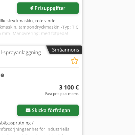
Prisuppgifter
lkestryckmaskin, roterande
yckmaskin, tampondryckmaskin -Typ: TIC
65 mm -Manövrering: med fotpedal -
srsck -Pris: per styck -Transportmått:
Småannons
l-sprayanläggning
m
3 100 €
Fast pris plus moms
Skicka förfrågan
usbågssprutning /
försörjningsenhet för industriella