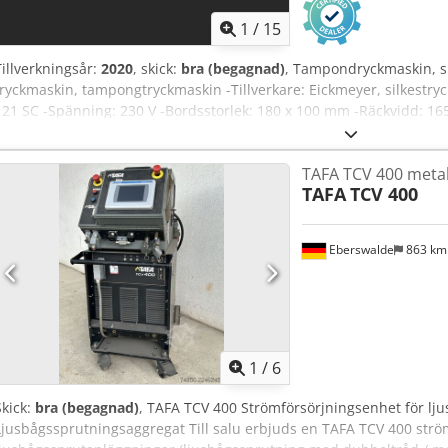
1
/
15
Tillverkningsår:
2020
, skick:
bra (begagnad)
, Tampondryckmaskin, si
tryckmaskin, tampongtryckmaskin -Tillverkare: Eickmeyer, silkestr
121 SC -Spänning: 230 V -Bordsstorlek: 180 x 100 mm -Räckvidd: 1
Antal: 3 st tampondryckmaskiner finns tillgängliga Dedpfx Alsx Ei Tw
670/400/H530 mm -Vikt: 50 kg/styck
TAFA TCV 400 metal
TAFA
TCV 400
Eberswalde
863 k
1
/
6
Skick:
bra (begagnad)
, TAFA TCV 400 Strömförsörjningsenhet för lj
Ljusbågssprutningsaggregat Till salu erbjuds en TAFA TCV 400 ström