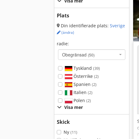
Visa mer
Plats
Din identifierade plats:
Sverige
(ändra)
radie:
Obegränsad
(50)
Tyskland
(39)
Österrike
(2)
Spanien
(2)
Italien
(2)
Polen
(2)
Visa mer
Skick
Ny
(11)