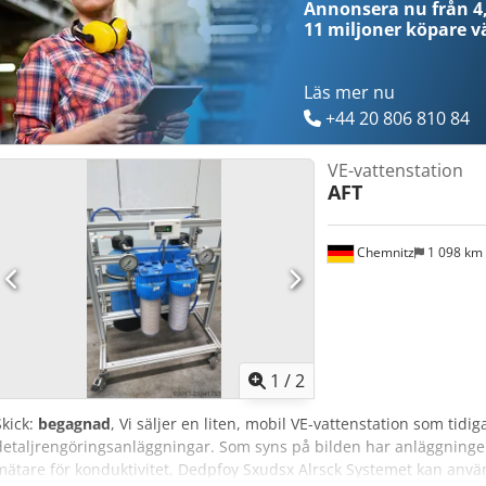
Annonsera nu från 4,
11 miljoner köpare
vä
Läs mer nu
+44 20 806 810 84
VE-vattenstation
AFT
Chemnitz
1 098 km
1
/
2
Skick:
begagnad
, Vi säljer en liten, mobil VE-vattenstation som tid
detaljrengöringsanläggningar. Som syns på bilden har anläggningen 
mätare för konduktivitet. Dedpfoy Sxudsx Alrsck Systemet kan anvä