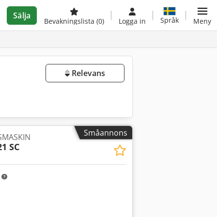
Sälja
Språk
Bevakningslista
(0)
Logga in
Meny
Relevans
Småannons
SMASKIN
21 SC
m