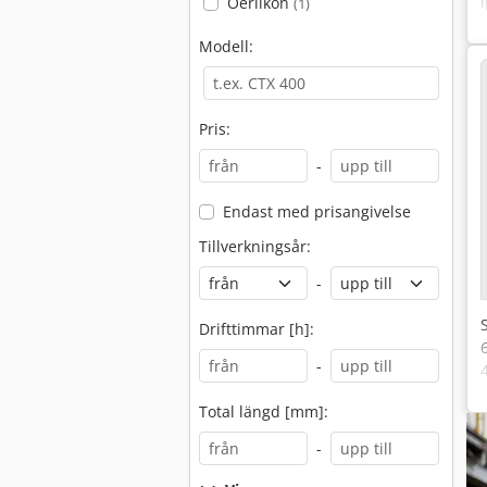
Oerlikon
(1)
Modell:
Pris:
-
Endast med prisangivelse
Tillverkningsår:
-
Drifttimmar [h]:
-
Total längd [mm]:
-