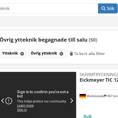
Sök
Övrig ytteknik begagnade till salu
(50)
Ytteknik
Övrig ytteknik
Ta bort alla filter
SKÄRMTRYCKNING
Eickmeyer
TIC 1
Wiefelstede
997 k