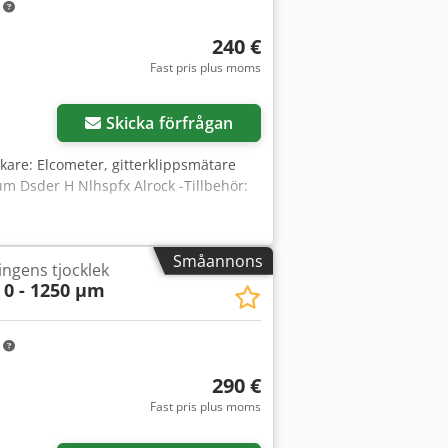
m
240 €
Fast pris plus moms
Skicka förfrågan
rkare: Elcometer, gitterklippsmätare
ium Dsder H Nlhspfx Alrock -Tillbehör:
Småannons
ingens tjocklek
 0 - 1250 µm
m
290 €
Fast pris plus moms