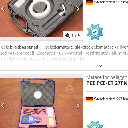
Wiefelstede
997 k
1
/
5
Skick:
bra (begagnad)
, Tjockleksmätare, skikttjockleksmätare -Tillve
med väska -Modell: Elcometer 107 -Material: Rostfritt stål / alumin
se bilder -Mått: 300/270/H75 mm -Vikt: 1,1 kg
Mätare för beläggn
PCE
PCE-CT 27FN
Wiefelstede
997 k