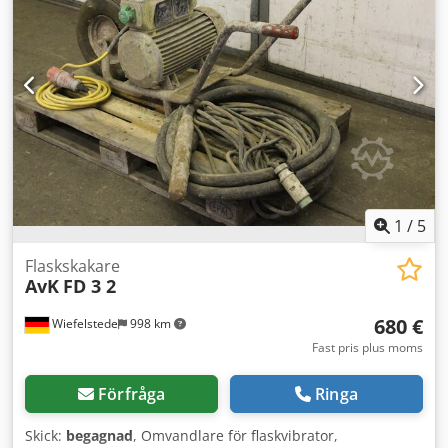
1
/
5
Flaskskakare
AvK
FD 3 2
680 €
Wiefelstede
998 km
Fast pris plus moms
Förfråga
Ringa
Skick:
begagnad
, Omvandlare för flaskvibrator,