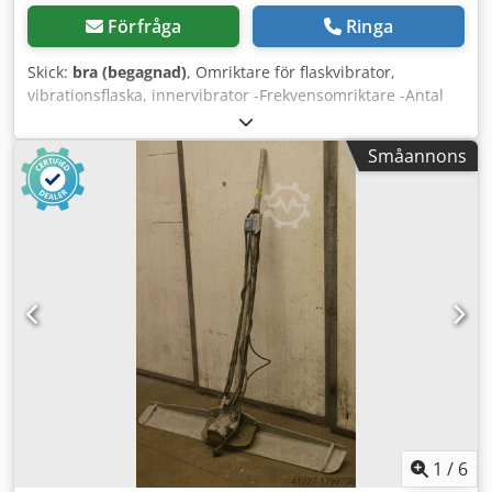
Förfråga
Ringa
Skick:
bra (begagnad)
, Omriktare för flaskvibrator,
vibrationsflaska, innervibrator -Frekvensomriktare -Antal
vibrationsflaskor: 1 styck Chjdpfx Aeb A Sxgsmroa -
Kabellängd: ca 6 m -Vikt: 72 kg -Funktionskontrollerad
Småannons
1
/
6