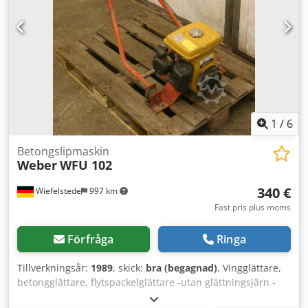
1
/
6
Betongslipmaskin
Weber
WFU 102
340 €
Wiefelstede
997 km
Fast pris plus moms
Förfråga
Ringa
Tillverkningsår:
1989
, skick:
bra (begagnad)
, Vingglättare,
betongglättare, flytspackelglättare -utan glättningsjärn -
Vikt: 60 kg Cjdpob A Hdfofx Amrjha