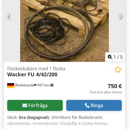
1
/
5
Flaskeskakare med 1 flaska
Wacker
FU 4/42/200
750 €
Wiefelstede
997 km
Fast pris plus moms
Förfråga
Ringa
Skick:
bra (begagnad)
, Omriktare för flaskvibrator,
vibratorstav, innervibrator Chedpfjb A Sxdex Amroa -