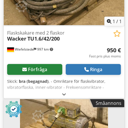
1
/
1
Flaskskakare med 2 flaskor
Wacker
TU1.6/42/200
950 €
Wiefelstede
997 km
Fast pris plus moms
Förfråga
Ringa
Skick:
bra (begagnad)
, - Omriktare för flaskvibrator,
vibratorflaska, inner-vibrator - Frekvensomriktare -
Vibratorflaskor: 2 st Codpfxob A Hg Ss Amrjha - Kabellängd:
6 m vardera - Vikt: 100 kg
Småannons