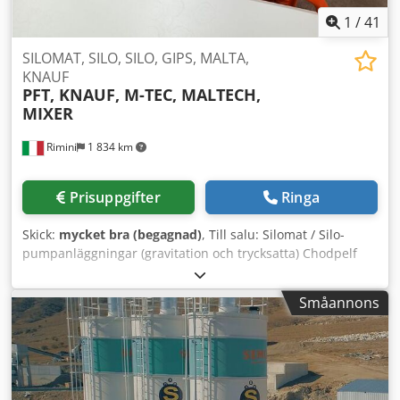
1
/
41
SILOMAT, SILO, SILO, GIPS, MALTA,
KNAUF
PFT, KNAUF, M-TEC, MALTECH,
MIXER
Rimini
1 834 km
Prisuppgifter
Ringa
Skick:
mycket bra (begagnad)
, Till salu: Silomat / Silo-
pumpanläggningar (gravitation och trycksatta) Chodpelf
Niqofx Amrea Vi har ett brett utbud av silomat från olika
märken till salu, tillgängliga både i gravitativt utförande
Småannons
(fritt fall) och trycksatt version. Alla anläggningar är
fullständigt ÖVERSYNDA och professionellt renoverade: -
Oljebyte - Nya kompositlameller - Nya lager - Professionell
blästring och komplett lackering Maskinerna är klara för
användning och kan köpas antingen med nya tillbehör