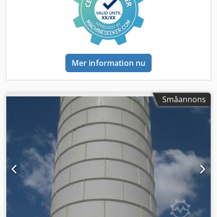
transporteras i containrar för att minimera
transportkostnaderna. Tack vare sin modularitet kan Semix
tillverka bultade silon i kapaciteter från 100 till 2000 ton.
Semix tillhandahåller en mekanisk arbetsledare för korrekt
montering av bultade silon. Semix har framgångsrikt
installerat bultade silon i Peru, Israel, Tyskland och
Mer information nu
Storbritannien.
Småannons