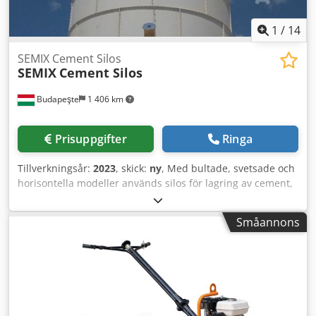
1
/
14
SEMIX Cement Silos
SEMIX
Cement Silos
Budapeşte
1 406 km
Prisuppgifter
Ringa
Tillverkningsår:
2023
, skick:
ny
, Med bultade, svetsade och
horisontella modeller används silos för lagring av cement,
flygaska, bentonit och andra bulkmaterial. Svetsade silos
Svetsade silos föredras vid lägre lagringskapacitet och kan
Småannons
monteras samt tas i drift på 2 timmar med endast en kran.
De passar bäst för lokala lösningar där transportkostnader
kan försummas. Semix kan tillverka svetsade silos i
spannet 50 till 150 ton. Bultade silos Bultade silos föredras
tack vare sin kompakthet vid transport. De kan
transporteras i containrar för att undvika fraktkostnader.