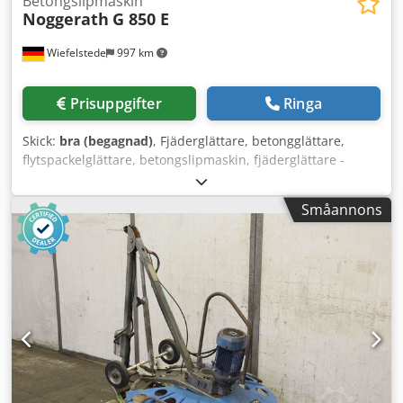
Betongslipmaskin
Noggerath
G 850 E
Wiefelstede
997 km
Prisuppgifter
Ringa
Skick:
bra (begagnad)
, Fjäderglättare, betongglättare,
flytspackelglättare, betongslipmaskin, fjäderglättare -
Tillverkare: Noggerath, handstyrd betongglättare typ G 850
E - Effekt: 2,4/1,5 kW / 2820/1425 varv/min -
Småannons
Tallriksdiameter: 900 mm Csdpfxehabkyj Amroha -
Transportmått: 1550/1000/H1130 mm - Vikt: 88 kg