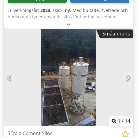
Tillverkningsår:
2023
, skick:
ny
, Med bultade, svetsade och
horisontala typer används silos för lagring av cement,
flygaska, bentonit och andra bulkvaror. Chsdpegavacofx
Amrsa Svetsade silos Svetsade silos föredras vid lagring av
Småannons
mindre volymer. De kan monteras och tas i drift på två
timmar med en kran. Denna typ är ett populärt val för
lokala lösningar där transportkostnader inte är avgörande.
Semix kan tillverka svetsade silos i storlekar från 50 till 150
ton. Bultade silos Bultade silos föredras på grund av sin
kompakta transportform. De kan transporteras i
containrar, vilket minskar fraktkostnaden avsevärt. Tack
vare sin moduluppbyggnad kan Semix tillverka bultade
silos i storlekar från 100 till 2 000 ton. Semix erbjuder även
teknisk handledning för korrekt montering av bultad silo.
Semix har framgångsrikt installerat bultade silos i bland
annat Peru, Israel, Tyskland och Storbritannien.
1
/
14
SEMIX Cement Silos