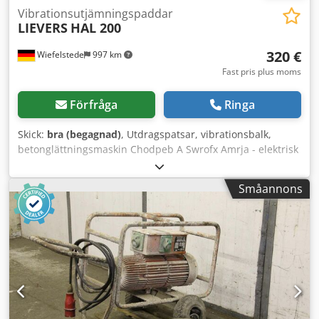
Vibrationsutjämningspaddar
LIEVERS
HAL 200
320 €
Wiefelstede
997 km
Fast pris plus moms
Förfråga
Ringa
Skick:
bra (begagnad)
, Utdragspatsar, vibrationsbalk,
betonglättningsmaskin Chodpeb A Swrofx Amrja - elektrisk
drift - Anslutning: 230 Volt - Arbetsbredd: 1500 mm - Mått:
1500/350/H450 mm - Vikt: 17 kg
Småannons