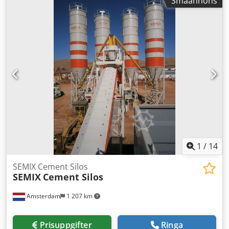
Småannons
svetsade silon, då de kan monteras och tas i drift inom två
timmar med endast en kran. Denna lösning är att föredra
vid lokala installationer där transportkostnader kan
försummas. Semix kan tillverka svetsade silon med en
kapacitet från 50 till 150 ton. Skruvade silon Skruvade silon
föredras vid transport tack vare sin kompakta design. De
kan transporteras i containrar för att minimera
transportkostnader. Tack vare sin modularitet kan Semix
tillverka skruvade silon med en kapacitet från 100 till 2 000
ton. Semix erbjuder dessutom mekanisk kontroll av korrekt
montering av skruvade silon. Semix har installerat
skruvade silon i Peru, Israel, Tyskland och Storbritannien.
1
/
14
SEMIX Cement Silos
SEMIX
Cement Silos
Amsterdam
1 207 km
Prisuppgifter
Ringa