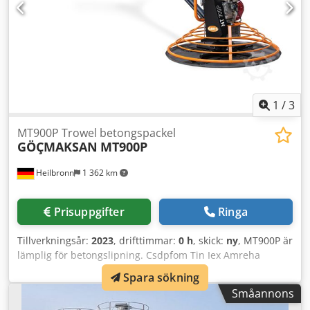
Tack vare sin modularitet kan Semix tillverka bultade silos
från 100 till 2 000 ton. Semix tillhandahåller en mekanisk
supervisor för korrekt montering av bultad silo. Semix har
framgångsrikt installerat bultade silos i Peru, Israel,
Tyskland samt Storbritannien. Cjdogava Djpfx Amrsha
1
/
3
MT900P Trowel betongspackel
GÖÇMAKSAN
MT900P
Heilbronn
1 362 km
Prisuppgifter
Ringa
Tillverkningsår:
2023
, drifttimmar:
0 h
, skick:
ny
, MT900P är
lämplig för betongslipning. Csdpfom Tin Iex Amreha
Produktinformation: - Motor: Honda GX200 - Effekt: 6,5 hk
Spara sökning
(bensin) - Slagvolym: 196 cm³ - Bladdiameter: 900 mm -
Småannons
Skyddsringsdiameter: 950 mm - Antal blad: 4 - Bladvinkel: