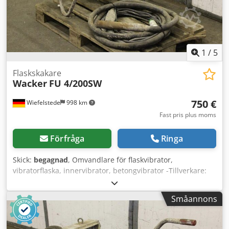
1
/
5
Flaskskakare
Wacker
FU 4/200SW
750 €
Wiefelstede
998 km
Fast pris plus moms
Förfråga
Ringa
Skick:
begagnad
, Omvandlare för flaskvibrator,
vibratorflaska, innervibrator, betongvibrator -Tillverkare:
Wacker -Överlåtelse: i befintligt skick enligt besiktning -
Transportställ: hjulen är defekta, se foto -Motor: 2,8 kW -
Småannons
Vibratorflaska: längd 360 mm -Slanglängd: 5 m -Mått:
1150/520/H690 mm Chsdpfx Asfngxgjmrsa -Vikt: 116 kg