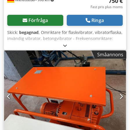
750 €
Fast pris plus moms
Förfråga
Ringa
Skick:
begagnad
, Omriktare för flaskvibrator, vibratorflaska,
invändig vibrator, betongvibrator - Frekvensomriktare:
Mått 550/480/H260 mm Chsdpfx Aefngxfomrja -
Vibratorflaska: Längd 450 mm - Slanglängd: 10 m - Vikt: 98
Småannons
kg