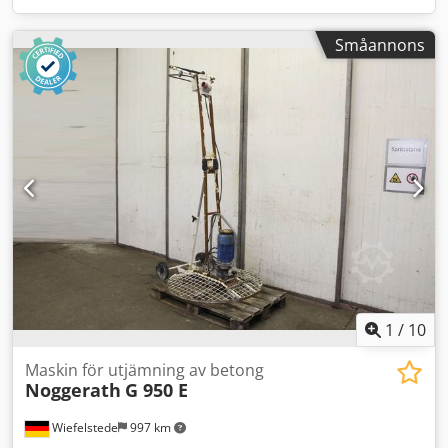
Småannons
1
/
10
Maskin för utjämning av betong
Noggerath
G 950 E
Wiefelstede
997 km