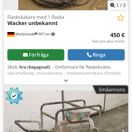
1
/
3
Flaskskakare med 1 flaska
Wacker
unbekannt
450 €
Wiefelstede
997 km
Fast pris plus moms
Förfråga
Ringa
Skick:
bra (begagnad)
, - Omformare för flaskvibrator,
vibratorflaska, innervibrator - Frekvensomriktare Chedpfx
Amsb A Sxvjroa - Kabellängd: ca 6 m - Vikt: 150 kg
Småannons