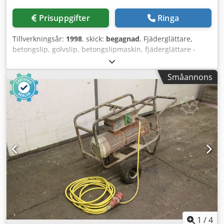
Prisuppgifter
Ringa
Tillverkningsår:
1998
, skick:
begagnad
, Fjäderglättare,
betongslip, golvslip, betongslipmaskin, fjäderglättare -
Tillverkare: Noggerath, handstyrd betongglättare typ G 950
E Cedpfx Ajg T I Ndemroha - Effekt: 2,4 kW -
Småannons
Tallriksdiameter: 790 mm - Transportmått:
1190/1000/H1410 mm - Vikt: 87 kg
1
/
4