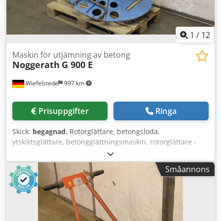
1
/
12
Maskin för utjämning av betong
Noggerath
G 900 E
Wiefelstede
997 km
Prisuppgifter
Ringa
Skick:
begagnad
, Rotorglättare, betongsloda,
ytskiktsglättare, betongglättningsmaskin, rotorglättare -
Tillverkare: Noggerath, handstyrd betongglättningsmaskin
typ G 900 E -Effekt: 1,5/1,8 kW 1400/2850 varv/min -
Småannons
Skivdiameter: 835 mm -Transportmått: 1200/1000/H1260
mm Csdpfehgm Eksx Amrjha -Vikt: 81 kg