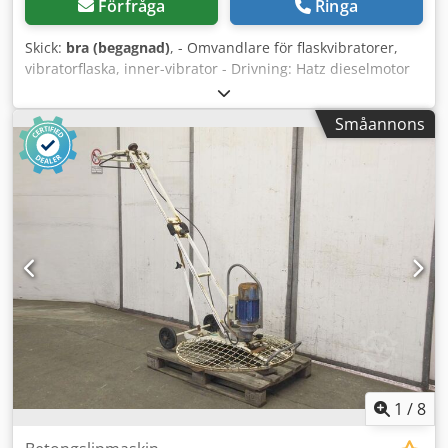
Förfråga
Ringa
Skick:
bra (begagnad)
, - Omvandlare för flaskvibratorer,
vibratorflaska, inner-vibrator - Drivning: Hatz dieselmotor
Chsdpfeb A Ri Sox Amrsa - Frekvensomriktare: -
Vibratorflaskor: 2 stycken 1x vibratorflaska Ø 60 x 450 mm
Småannons
1x vibratorflaska Ø 50 x 450 mm - Kabellängd: vardera 6 m
- Mått: 1550/800/H1150 mm - Vikt: 220 kg
1
/
8