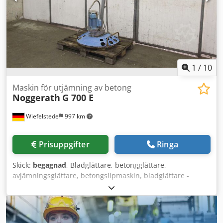
1
/
10
Maskin för utjämning av betong
Noggerath
G 700 E
Wiefelstede
997 km
Prisuppgifter
Ringa
Skick:
begagnad
, Bladglättare, betongglättare,
avjämningsglättare, betongslipmaskin, bladglättare -
Tillverkare: Noggerath, handstyrd betongglättare typ G 700
E Cedpfsg T I Nwox Amrsha -Elmotor: 2,0 / 1,35 kW -
Skivdiameter: 700 mm -Transportmått: 1040/780/H1300
mm -Vikt: 69 kg