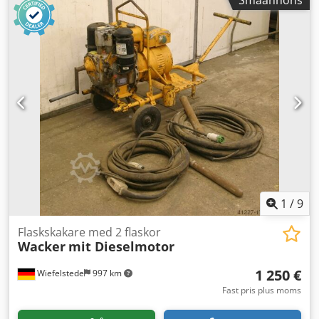
Småannons
Hs Amrjha
1
/
9
Flaskskakare med 2 flaskor
Wacker
mit Dieselmotor
1 250 €
Wiefelstede
997 km
Fast pris plus moms