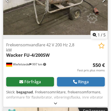
1
/
5
Frekvensomvandlare 42 V 200 Hz 2,8
kW
Wacker
FU-4/200SW
550 €
Wiefelstede
997 km
Fast pris plus moms
Förfråga
Ringa
Skick:
begagnad
, Frekvensomriktare, frekvensomformare,
omformare för flaskvibrator, vibreringsflaska, inre vibrator
-Frekvensomriktare -Effekt: 2,8 kW -Utgång: 42 V -Frekvens:
200 Hz -Mått: 1160/600/H720 mm -Vikt: 74 kg Codpfxoc Nfd