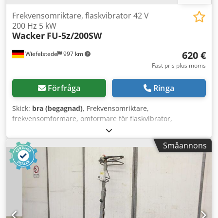
Frekvensomriktare, flaskvibrator 42 V
200 Hz 5 kW
Wacker
FU-5z/200SW
620 €
Wiefelstede
997 km
Fast pris plus moms
Förfråga
Ringa
Skick:
bra (begagnad)
, Frekvensomriktare,
frekvensomformare, omformare för flaskvibrator,
vibratorslang, inner-vibrator - Frekvensomriktare - Effekt: 5
kW Cedpfx Amec Nfd Tjrjha - Utgång: 42 V - Frekvens: 200
Småannons
Hz - Mått: 1160/600/H740 mm - Vikt: 88 kg