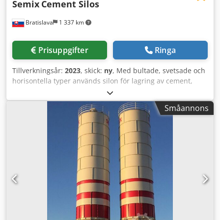
Semix
Cement Silos
Bratislava
1 337 km
Prisuppgifter
Ringa
Tillverkningsår:
2023
, skick:
ny
, Med bultade, svetsade och
horisontella typer används silon för lagring av cement,
flygaska, bentonit och andra bulkvaror. Svetsade silon
Svetsade silon föredras vid lagring av mindre volymer och
Småannons
kan monteras och driftsättas på 2 timmar med hjälp av en
kran. Denna lösning är lämplig vid lokala installationer där
transportkostnaderna kan bortses från. Semix kan tillverka
svetsade silon med kapacitet från 50 till 150 ton.
Chedpfxegau Uis Amrea Bultade silon Bultade silon
föredras tack vare sin kompakthet vid transport. De kan
transporteras i containrar för att undvika fraktkostnader.
Tack vare sin modularitet kan Semix tillverka bultade silon
med kapacitet från 100 till 2000 ton. Semix tillhandahåller
en mekanisk montör för korrekt montering av den bultade
silon. Semix har framgångsrikt installerat bultade silon i