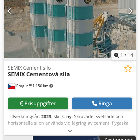
eller utan. Tillgängliga modeller med fallutförande /
gravitationstyp (ca 40 stycken totalt): PFT E100L MALTECH
MB100 M-TEC F100E Kontakta oss för mer information,
priser och tillgängliga konfigurationer.
1
/
14
SEMIX Cement silo
SEMIX
Cementová sila
Prague
1 150 km
Prisuppgifter
Ringa
Tillverkningsår:
2023
, skick:
ny
, Skruvade, svetsade och
horisontella silon används vid lagring av cement, flygaska,
bentonit och andra bulkmaterial. Csdpfx Amegau Umeroha
Svetsade silon För mindre lagringskapaciteter föredras