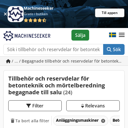
Machineseeker
Till appen
Gratis i butiken
Sälja
Sök
/ ... / Begagnade tillbehör och reservdelar för betontekni
Tillbehör och reservdelar för
betonteknik och mörtelberedning
begagnade till salu
(24)
Filter
Relevans
Anläggningsmaskiner
Betongt
Ta bort alla filter