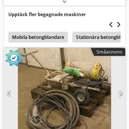
Frekvensomriktare - Antal vibratorstavar: 1 - Kabellängd: ca
6 m - Vikt: 105 kg
Upptäck fler begagnade maskiner
r
Mobila betongblandare
Stationära betongblan
Småannons