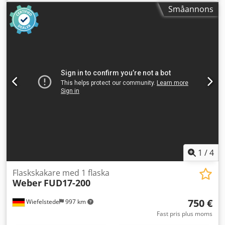
Småannons
1
/
4
Flaskskakare med 1 flaska
Weber
FUD17-200
750 €
Wiefelstede
997 km
Fast pris plus moms