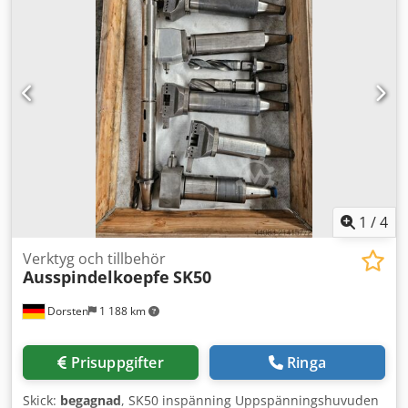
defekt) - Multifix "A" basfäste - Borrchuck MK3 -
Trebackschuck Garant 160 (inklusive utbytbara backar) -
Lunnette - Diverse växelhjul Dcsdjy D N Daspfx Al Rsk -
Bruksanvisning / reparationsdokumentation, etc. Skick: Alla
växellägen kan växlas smidigt. Huvudspindeln går mycket
tyst även vid hög hastighet. Bädden har lättare repor. Mått
(LxBxH): 180 x 90 x 170 cm Vikt: ca. Maskinen är fullt
fungerande och kan, efter överenskommelse, ses under
ström i en uppvärmd lagerlokal om över 500 m².
1
/
4
Verktyg och tillbehör
Ausspindelkoepfe
SK50
Dorsten
1 188 km
Prisuppgifter
Ringa
Skick:
begagnad
, SK50 inspänning Uppspänningshuvuden