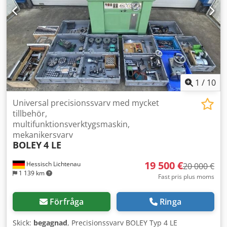
möjlig efter överenskommelse. Vi ser fram emot ditt besök.
Ditt Markus Hirsch-team
1
/
10
Universal precisionssvarv med mycket
tillbehör,
multifunktionsverktygsmaskin,
mekanikersvarv
BOLEY
4 LE
19 500 €
Hessisch Lichtenau
20 000 €
1 139 km
Fast pris plus moms
Förfråga
Ringa
Skick:
begagnad
, Precisionssvarv BOLEY Typ 4 LE