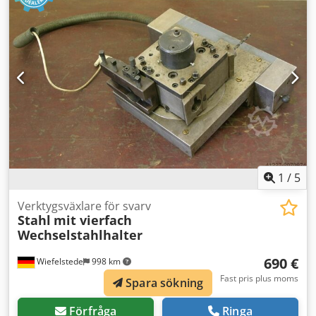
Dcodpfx Aevyg Eujl Rek -Mått: 560/450/H300 mm -Vikt: 117
kg
1
/
5
Verktygsväxlare för svarv
Stahl
mit vierfach
Wechselstahlhalter
690 €
Wiefelstede
998 km
Fast pris plus moms
Spara sökning
Förfråga
Ringa