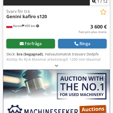
1
/
12
spännbackar (30+ stycken). Det finns 3 aktiva verktyg för
fräsning/borrning i 90 graders vinkel. Dedpfx Aezlarhjl
Svarv för trä
Genini
kafiro s120
Rock Dessutom finns det en oljedimseparatör. Och en
stångmatare eller en längd på 4000 mm. Spåntransportör.
3 600 €
Karsin
695 km
Fast pris plus moms
Förfråga
Ringa
Skick:
bra (begagnad)
, Halvautomatisk träsvarv Dedpfx
Alotttp Ro Rjck Maximal arbetslängd: 1200 mm Maximal
arbetsdiameter: 180 mm