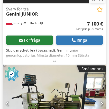
Svarv för trä
Genini
JUNIOR
7 100 €
Juszczyn
1 162 km
Fast pris plus moms
Förfråga
Ringa
Skick:
mycket bra (begagnad)
, Genini Junior
genomloppstorius Minsta diameter: 10 mm Största
diameter: 30 mm Ekrens längd: 800 mm Max svarvlängd:
60 mm Svarvdiameter: 30 mm Spindelmotoreffekt: 4 kW
Småannons
Dodov U Uh Tepfx Al Rsck Inkluderar spännhylsor med
diametrarna 14, 17, 24, 28, 30 mm