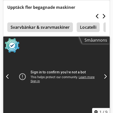
120 cm
Upptäck fler begagnade maskiner
g
Svarvbänkar & svarvmaskiner
Locatelli
Kop
Småannons
1
/
9