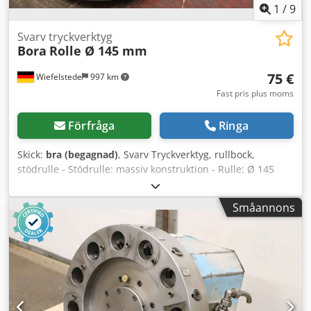
1
/
9
Svarv tryckverktyg
Bora
Rolle Ø 145 mm
75 €
Wiefelstede
997 km
Fast pris plus moms
Förfråga
Ringa
Skick:
bra (begagnad)
, Svarv Tryckverktyg, rullbock,
stödrulle - Stödrulle: massiv konstruktion - Rulle: Ø 145
mm - Fyrkant: 73 x 26 mm, inspänningslängd 180 mm -
Antal: 1x rullbock tillgänglig - Mått: 350/145/85 mm
Småannons
Dedjwvfwgspfx Al Reck - Vikt: 8,4 kg/st.