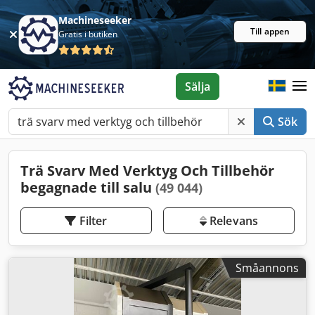
Machineseeker
Till appen
Gratis i butiken
Sälja
Sök
Trä Svarv Med Verktyg Och Tillbehör
begagnade till salu
(49 044)
Filter
Relevans
Småannons