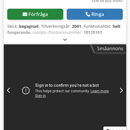
EXW VB plus moms
Förfråga
Ringa
Skick:
begagnad
, Tillverkningsår:
2001
, Funktionalitet:
helt
fungerande
, maskin-/fordonsnummer:
10125101
,
svarvdiameter över tvärsliden:
340 mm
, svarvlängd:
1 000
mm
, svarvdiameter:
595 mm
, spindelgenomgång:
64 mm
,
Småannons
spindelhastighet (max):
4 500 varv/min
, rörelseavstånd X-
axel:
260 mm
, Utrustning:
dokumentation / manual,
spåntransportör, stångmagasin
, Maskinen var inblandad i
en olycka för ett år sedan. Den reparerades av Okumas
serviceavdelning. Man bytte ut maskinbädden, kulskruven
och alla original lager, samt utförde reparationer på
revolverhuvudet. Men huvudspindelns radialspel är
fortfarande cirka 0,3 mm, och detta problem har inte
åtgärdats. Efter reparationen var maskinen alltid i driftsätt.
Den kunde tillverka enkla detaljer. Den kunde borra, gänga
och svarva fina detaljer från större dimensioner. Men för
att tillverka precisionsdetaljer krävs ytterligare
reparationer av spindeln för att åtgärda radialspelet.
Tillsammans med verktygshållare (20–30+ stycken) och