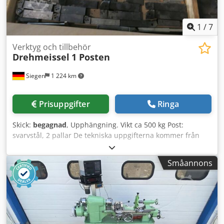
1
/
7
Verktyg och tillbehör
Drehmeissel
1 Posten
Siegen
1 224 km
Prisuppgifter
Ringa
Skick:
begagnad
, Upphängning. Vikt ca 500 kg Post:
svarvstål, 2 pallar De tekniska uppgifterna kommer från
tillverkaren eller operatören och är därför icke-bindande
för oss. Mellanförsäljning förbehålls; enbart våra allmänna
Småannons
affärs- och försäljningsvillkor gäller. Om oss mer än 400
egna maskiner i lager över 15 000 m² lageryta,
krankapacitet 70 ton Dedoyyczqspfx Al Rjck mer än 10 000
artiklar av tillbehör för din verkstad Vill du sälja maskiner,
produktionslinjer eller din verksamhet, kontakta oss gärna.
Fler erbjudanden hittar du på vår webbplats. Visning är