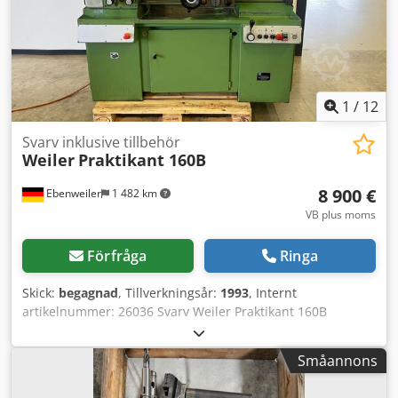
1
/
12
Svarv inklusive tillbehör
Weiler
Praktikant 160B
8 900 €
Ebenweiler
1 482 km
VB plus moms
Förfråga
Ringa
Skick:
begagnad
, Tillverkningsår:
1993
, Internt
artikelnummer: 26036 Svarv Weiler Praktikant 160B
Årsmodell: 1993 Spetshöjd: 160 mm Spetsavstånd: 650 mm
Spindelhastigheter: 48-2 500 varv/min Spindelgenomgång:
Småannons
40 mm Maskinen är utrustad med: - 3-axlig digital
avläsning (Visning Z0 fungerar inte, troligen är linjalen