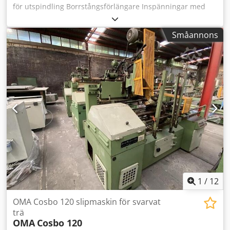
för utspindling Borrstångsförlängare Inspänningar med
borr De tekniska uppgifterna är tillverkar- eller
operatöruppgifter och är därmed inte bindande för oss.
Småannons
Mellanförsäljning förbehålles; enbart våra affärs- och
försäljningsvillkor gäller. Om oss över 400 egna maskiner i
lager mer än 15 000 m² lageryta, krankapacitet 70 ton över
10 000 tillbehörsartiklar för din verkstad Om du vill sälja
maskiner, produktionslinjer eller din verksamhet, vänligen
kontakta oss. Dcjdpeyqv I Refx Al Rsk Fler erbjudanden
hittar du på vår hemsida. Visningar är möjliga efter
överenskommelse. Vi ser fram emot ditt besök. Ditt Markus
Hirsch-team
1
/
12
OMA Cosbo 120 slipmaskin för svarvat
trä
OMA
Cosbo 120