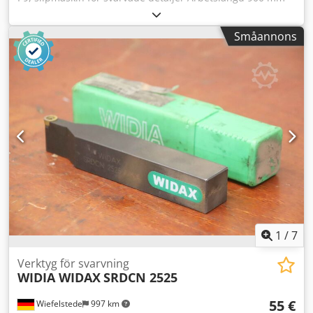
Dsdpszlcvpofx Al Rjck Maximal slipdiameter 100 mm
Slipning med oscillerande borstar
Småannons
1
/
7
Verktyg för svarvning
WIDIA WIDAX
SRDCN 2525
55 €
Wiefelstede
997 km