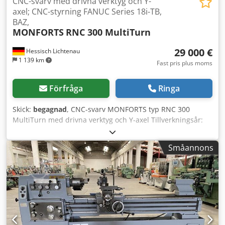
CNC-svarv med drivna verktyg och Y-
axel; CNC-styrning FANUC Series 18i-TB,
BAZ,
MONFORTS
RNC 300 MultiTurn
29 000 €
Hessisch Lichtenau
1 139 km
Fast pris plus moms
Förfråga
Ringa
Skick:
begagnad
, CNC-svarv MONFORTS typ RNC 300
MultiTurn med drivna verktyg och Y-axel Tillverkningsår:
2005 CNC-styrning: FANUC Series 18i-TB Svangdiameter
över bäddtäckning: 380 mm Spindelgenomgång: 67 mm
Småannons
Spindelvarvtal: 25 - 5000 varv/min Verktygrevolver: 12
stationer Verktygshållare cylindrisk VDI 30 mm Motoreffekt
för spindeldrift: 23 kW Total effektförbrukning: 41 kVA
Strömanslutning: 400 Volt, 50 Hz, 63 Amp - med
dubbdocka, chuck och spännhylsanordning - 3-backs
chuck SCHUNK ROTA NCD Ø 165 mm med stort antal
chuckbackar - Spännhylsanordning HAINBUCH 65, utan