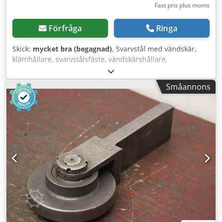
Fast pris plus moms
Förfråga
Ringa
Skick:
mycket bra (begagnad)
, Svarvstål med vändskär,
klämhållare, svarvstålsfäste, vändskärshållare,
svarvlingsstång, vändskärsstål, -Tillverkare: WIDIA WIDAX,
klämhållare för svarvstål -Typ: WIDAX SRDCN 2525 Dcjdpfx
Småannons
Aljrkp N As Rsk -Kartongens mått: 150/25/H25 mm -Vikt: 0,6
kg