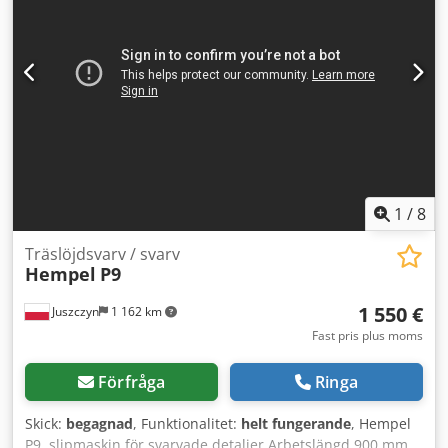
för transport (längd/bredd/höjd) 4350x2300x1980 mm - vikt
cirka 3000 kg FÖRDELAR – tillverkad i Tyskland – automatisk
hydraulisk kopierfräs – original DTR-dokumentation –
omålad – begagnad svarv, mycket bra skick Netto pris: 59
900 PLN Netto pris: 14 262 EUR Netto pris beräknat enligt
växelkursen 4,2 PLN/EUR (vid större växelkursfluktuationer
kan priset ändras)
1
/
8
Träslöjdsvarv / svarv
Hempel
P9
1 550 €
Juszczyn
1 162 km
Fast pris plus moms
Förfråga
Ringa
Skick:
begagnad
, Funktionalitet:
helt fungerande
, Hempel
P9, slipmaskin för svarvade detaljer Arbetslängd 900 mm