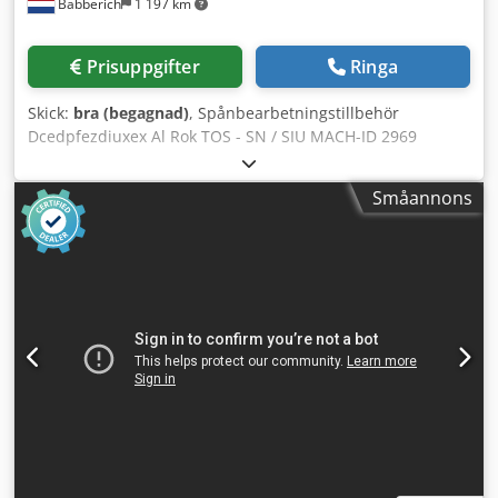
Babberich
1 197 km
Spindelverktyg WOHLHAUPTER samt fräsverktyg +
spännhylsor - Snabblöpsspindel med pneumatiskt
drivsystem - Frässupport med spännhylshållare -
Prisuppgifter
Ringa
Rundslipningsutrustning - Medroterande centrumspets -
Fast följsam stödlager (lünette) - Centraloljning VOGEL -
Skick:
bra (begagnad)
, Spånbearbetningstillbehör
Inbyggd minikompressor (3,5 bar) i maskinfoten -
Dcedpfezdiuxex Al Rok TOS - SN / SIU MACH-ID 2969
Underhållsenhet för tryckluftsdrift - Bruksanvisning -
Tillverkare: TOS Modell: SN / SIU Tillverkningsår: 90 Max.
Maskin monterad på stålplatta (1200 x 540 x 20 mm)
diameter: 150 Observera: Informationen på denna sida har
Utrymmesbehov L x B x H: 1650 x 950 x 1750 mm Vikt svarv:
Småannons
samlats in efter bästa förmåga av oss och, där det varit
660 kg (med stålplatta) Vikt tillbehör: 325 kg Mycket gott
möjligt, från tillverkaren. Informationen lämnas i god tro,
skick
men noggrannheten kan inte garanteras. Därför utgör de
ingen representation eller bindande avtalsgrund. Vi
rekommenderar att alla viktiga detaljer kontrolleras.