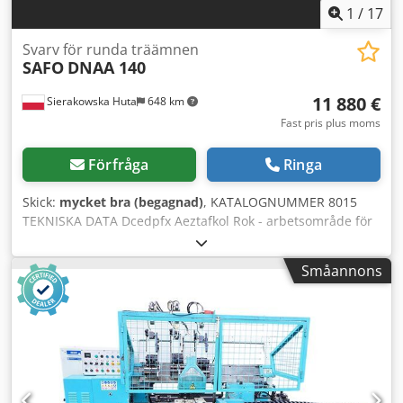
1
/
17
Svarv för runda träämnen
SAFO
DNAA 140
11 880 €
Sierakowska Huta
648 km
Fast pris plus moms
Förfråga
Ringa
Skick:
mycket bra (begagnad)
, KATALOGNUMMER 8015
TEKNISKA DATA Dcedpfx Aeztafkol Rok - arbetsområde för
diameter på bearbetade stift 40–140 mm - maximal
diameter på inkommande material 210 mm - minimal
Småannons
längd på inkommande material 600 mm - maximalt
bearbetningstillägg per sida 30 mm - monterad hylsa med
diameter 100 mm - motor för drivning av skärhuvudet 18,5
kW - matning + framåt/bakåt - matningsmotor 3,73 kW I
ordning: - inmatningsränna - 6 st tandade dragvalsar - 4-
skärshuvud - 6 st släta dragvalsar - mått längd/bredd/höjd
2600 x 1200 x 1390 mm - vikt 1700 kg FÖRDELAR - tillverkad