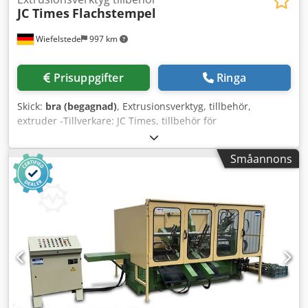
JC Times
Flachstempel
Wiefelstede
997 km
Prisuppgifter
Ringa
Skick:
bra (begagnad)
, Extrusionsverktyg, tillbehör,
extruder -Tillverkare: JC Times, tillbehör för
extrusionsverktyg -Typ: tyvärr utan typbeteckning -
Håtplattor: 3 st, 1940/210/H60 mm -Enskilda komponenter:
Småannons
se bilder -Pris/försäljning: komplett -Transportmått:
3150/1095/H1790 mm / 2050/300/H900 mm -Vikt: 2510 kg /
560 kg Dsdpfozpwcxex Al Reck