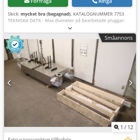
Förfråga
Ringa
Skick:
mycket bra (begagnad)
, KATALOGNUMMER 7753
TEKNISKA DATA - Max diameter på bearbetade pluggar:
130 mm - Installerad bussning: 110 mm - Max diameter på
inkommande material: 160 mm - Minsta längd på
Småannons
inkommande material: 800 mm Dcsdszkhaqepfx Al Rjk -
Max bearbetningstillskott per sida: 15 mm - Knivhuvudets
drivmotor: 15 kW - 3 matningshastigheter + fram/bak -
Matningsmotor: 1,1 kW I ordning: - 3 dragande kuggrullar -
3-knivhuvud - 3 släta utgående dragvalsar - Mått L/B/H:
3100x1400x1500 mm - Vikt: 2100 kg FÖRDELAR – Tillverkad i
Polen – 3-knivshuvud – Begagnad svarv, mycket gott skick
Pris exkl. moms: 32 900 PLN Pris exkl. moms: 7 830 EUR
(baserat på kurs 4,2 EUR) (Pris kan ändras vid större
valutafluktuationer)
1
/
12
Extrusionsverktyg tillbehör