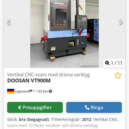
1
/
11
Vertikal CNC-svarv med drivna verktyg
DOOSAN
VT900M
Lippstadt
1 133 km
Prisuppgifter
Ringa
Skick:
bra (begagnad)
, Tillverkningsår:
2012
, Vertikal CNC-
svarv med 12-facks revolver och drivna verktyg;