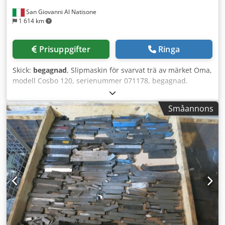
San Giovanni Al Natisone
1 614 km
Prisuppgifter
Ringa
Skick:
begagnad
, Slipmaskin för svarvat trä av märket Oma,
modell Cosbo 120, serienummer 071178, begagnad.
Dsdpfx Aey Ud Twjl Rock
Småannons