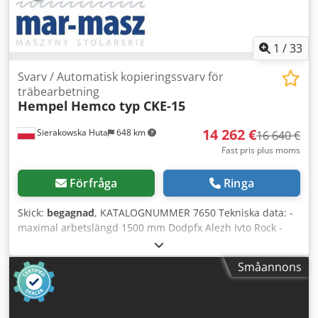
1
/
33
Svarv / Automatisk kopieringssvarv för
träbearbetning
Hempel
Hemco typ CKE-15
14 262 €
Sierakowska Huta
648 km
16 640 €
Fast pris plus moms
Förfråga
Ringa
Skick:
begagnad
, KATALOGNUMMER 7650 Tekniska data: -
maximal arbetslängd 1500 mm Dodpfx Alezh Ivto Rock -
maximal arbetsdiameter 250 mm - fräsning (skivfräs) 7,5
kW - spindel – 2800 varv/min, 3 kW - spindelhastighet
Småannons
700/1200/1500/2000 varv/min - slipaggregat 0,75 kW -
hydraulmotor 3 kW - total effekt 17,75 kW - luftförbrukning
6–8 bar - matare för kantstycken upp till 150x150 mm -
diameter på utsugningsanslutning 100 mm, 160 mm - mått