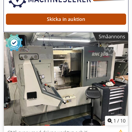
Skicka in auktion
Småannons
1
/
10