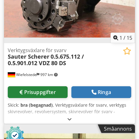
1
/
15
Verktygsväxlare för svarv
Sauter Scherer
0.5.675.112 /
0.5.901.012 VDZ 80 DS
Wiefelstede
997 km
Prisuppgifter
Ringa
Skick:
bra (begagnad)
, Verktygsväxlare för svarv, verktygs
skivrevolver, revolversystem, skivrevolver för svarv -
Tillverkare: Sauter, verktygsväxlare typ 0.5.675.112 från
vertikal-svarv Scherer VDZ 80 DS -Verktygsrevolver: typ
Småannons
0.5.901.012 för max 12 verktyg -Servomotor: Siemens typ
1FK7063-2AC74-1SB0 -Enskilda komponenter: se bilder