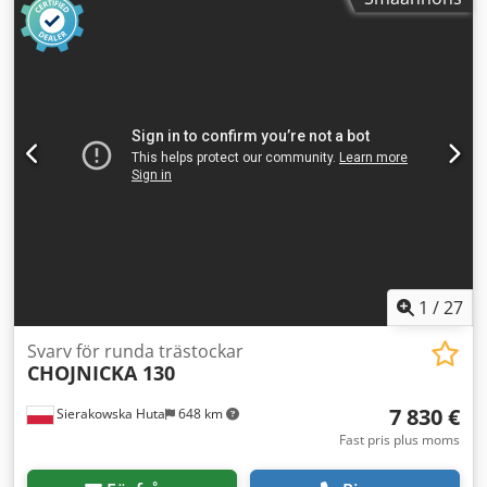
material för svarvning med automatisk matning 100 mm -
3 hydrauliska kopieringsverktyg - ytterligare 3 skär på
hydraulcylindrarna (2 st installerade) - 4 olika
spindelhastigheter - automatisk eller manuell maskindrift -
spindelmotor 9 kW - hydraulpumpmotor 3 kW - diameter
på utsugsrör 90 mm - transportdimensioner
längd/bredd/höjd 3700x2100x2000 mm - vikt cirka 3000 kg
FÖRDELAR - tillverkad i Italien - automatisk hydraulisk
kopieringsfunktion - original DTR-dokumentation - omålad
- begagnad svarv, mycket bra skick Netto pris: 57900 PLN
Netto pris: 13786 EUR Netto pris beräknat enligt
växelkursen 4,2 PLN/EUR (vid större kursfluktuationer kan
priset ändras) Djdpfx Aezlr Izjl Reck
1
/
27
Svarv för runda trästockar
CHOJNICKA 130
7 830 €
Sierakowska Huta
648 km
Fast pris plus moms