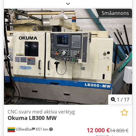
Tillverkningsår 2012, gott skick; Styrsystem Fanuc 31i med
Manual Guide i; 630-chuck – 900 mm svarvdiameter; 2-
Småannons
växellåda – ger mycket högt vridmoment; Dcodpfx Ajzrwa
Nol Rjk Verktygssättare, avtagbar; Spåntransportör; diverse
verktygshållare, fasta och drivna; endast ca 4 100
driftstimmar; En inspektion är möjlig och önskvärd efter
överenskommelse, och maskinen kan demonstreras under
drift.
1
/
17
CNC-svarv med aktiva verktyg
Okuma
LB300 MW
12 000 €
Užliedžiai
651 km
14 800 €