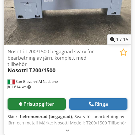
spännhylsor (endast en som prov) - 25 st verktygshållare
VDI 30 - 4 st drivna verktyg med spännhylsa ER 25 -
Spåntransportör med integrerad kylvätskeenhet - ca 20
000 driftstimmar Utrymmesbehov maskin med
spåntransportör L x B x H ca 4100 x 2600 x 2100 mm
Dsdpfx Aszfau Asl Rsck Platsbehov basmaskin L x B x H
3000 x 2400 x 2100 mm Vikt ca 6 ton Mycket gott skick
1
/
15
Nosotti T200/1500 begagnad svarv för
bearbetning av järn, komplett med
tillbehör
Nosotti
T200/1500
San Giovanni Al Natisone
1 614 km
Prisuppgifter
Ringa
Skick:
helrenoverad (begagnad)
, Svarv för bearbetning av
järn och metall Märke: Nosotti Modell: T200/1500 Tillbehör
enligt bild Dcedpjy D Sunsfx Al Rok Mått: 270 x 80 cm, höjd