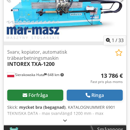
i Polen - DTR-dokumentation - begagnad svarv, mycket bra
skick Netto pris: 49 900 PLN Netto pris: 11 880 EUR,
beroende på växelkursen 4,20 EUR (Priserna kan variera
beroende på större kursfluktuationer)
1
/
33
Svarv, kopiator, automatisk
träbearbetningsmaskin
INTOREX
TXA-1200
13 786 €
Sierakowska Huta
648 km
Fast pris plus moms
Förfråga
Ringa
Skick:
mycket bra (begagnad)
, KATALOGNUMMER 6901
TEKNISKA DATA - max svarvlängd 1200 mm - max
svarvdiameter 210 mm - max svarvdiameter med
standardstöd 90 mm - max dimension på kvadratiskt
Småannons