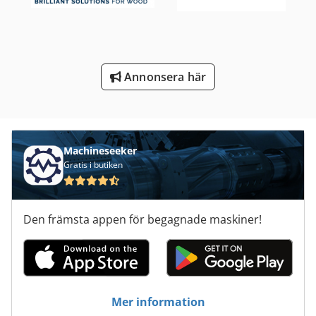
Tur 560
Vagn För Verktyg
Annonsera här
Verktyg För Mätning
Verktyg För Träbearbetning
Machineseeker
Gratis i butiken
Den främsta appen för begagnade maskiner!
Mer information