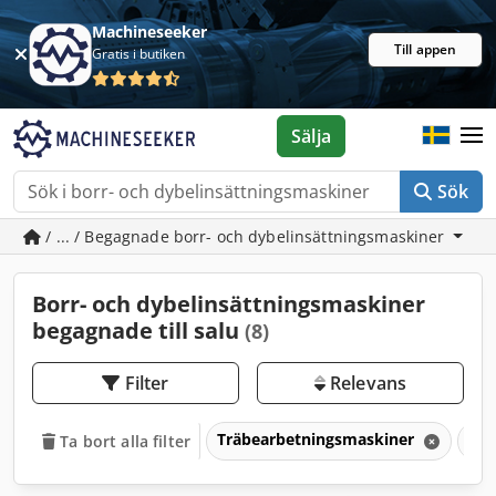
Machineseeker
Till appen
Gratis i butiken
Sälja
Sök
/ ... / Begagnade borr- och dybelinsättningsmaskiner
Borr- och dybelinsättningsmaskiner
begagnade till salu
(8)
Filter
Relevans
Träbearbetningsmaskiner
Mas
Ta bort alla filter