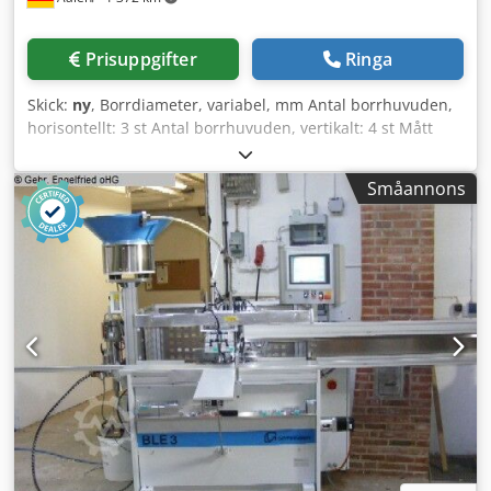
Prisuppgifter
Ringa
Skick:
ny
, Borrdiameter, variabel, mm Antal borrhuvuden,
horisontellt: 3 st Antal borrhuvuden, vertikalt: 4 st Mått
(längd/bredd/höjd): 6100x1500x2300 mm Vikt: 950 kg 1 NYT
borr- och fräscenter Götzinger Power Drill 300 Med
Småannons
Götzinger PowerDrill kan du, beroende på typ och
utförande: - Borra i änd- och längdled - Borra hål för
gångjärn i ytterdörrar, trälister och beslag - Borrmönstren
är fritt programmerbara - Du kan borra hål för
handtagsbeslag och vinkelbeslag, med snabbväxlande fler-
spindliga borrhuvuden - Du kan fräsa och borra hål för
lådkarm, handtag och cylinderlås samt 3D-gångjärn -
Maskinen har ett horisontellt och ett vertikalt
fräsningsaggregat - Ett enkelt styrsystem gör att du kan
skapa, spara och återkalla borr- och fräsprogram -
Grundramen är tillverkad i en robust konstruktion och
klädd med plåt Djdpfx Ajif Az Ujm Sjck Bord: 1800 x 200
mm Bearbetningsaggregat: X-axel – 500 mm användbart