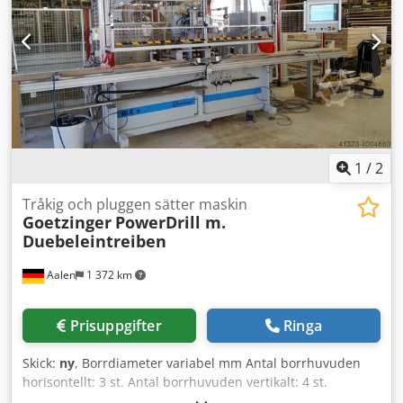
1
/
2
Tråkig och pluggen sätter maskin
Goetzinger
PowerDrill m.
Duebeleintreiben
Aalen
1 372 km
Prisuppgifter
Ringa
Skick:
ny
, Borrdiameter variabel mm Antal borrhuvuden
horisontellt: 3 st. Antal borrhuvuden vertikalt: 4 st.
Götzinger Power Drill i specialutförande med lim- och