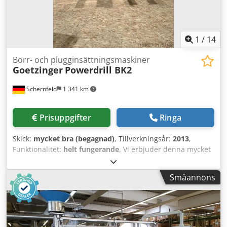
1
/
14
Borr- och plugginsättningsmaskiner
Goetzinger
Powerdrill BK2
Schernfeld
1 341 km
Prisuppgifter
Ringa
Skick:
mycket bra (begagnad)
, Tillverkningsår:
2013
,
Funktionalitet:
helt fungerande
, Vi erbjuder denna mycket
välbevarade Götzinger Powerdrill BK2 borr- och
fräsmaskin, tillverkningsår 2013. Maskinen är i utmärkt
Småannons
skick och omedelbart klar för användning! Inga defekter
eller skador! Har du frågor eller behöver mer information
är du välkommen att skicka ett meddelande eller ringa oss.
Dsdpfx Amey D Ukrj Seck