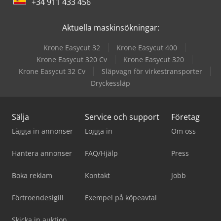
+34 911 433 456
Aktuella maskinsökningar:
Krone Easycut 32
Krone Easycut 400
Krone Easycut 320 Cv
Krone Easycut 320
Krone Easycut 32 Cv
Släpvagn för virkestransporter
Dryckessläp
Sälja
Service och support
Företag
Lägga in annonser
Logga in
Om oss
Hantera annonser
FAQ/Hjälp
Press
Boka reklam
Kontakt
Jobb
Förtroendesigill
Exempel på köpeavtal
Skicka in auktion