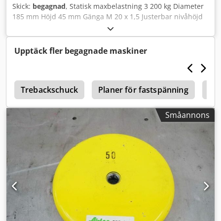
Skick:
begagnad
, Statisk maxbelastning 3 200 kg Diameter
185 mm Höjd 45 mm Gänga M 20 x 1,5 Justerbar nivåhöjd
20 mm Dsdpfsfii Dgjx Amuock Vikt 3,4 kg - 1 st i lager - ny -
Styckpris
Upptäck fler begagnade maskiner
l
Trebackschuck
Planer för fastspänning
Bw
Småannons