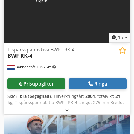
gott skick, minimala spår av lagring. Originalförpackning
från tillverkaren med japansk etikett. /////Pris per styck./////
1
/
3
T-spårsspännskiva BWF - RK-4
BWF
RK-4
Babberich
1 197 km
Prisuppgifter
Ringa
Skick:
bra (begagnad)
, Tillverkningsår:
2004
, totalvikt:
21
kg
, T-spårsspännplatta BWF - RK-4 Längd: 275 mm Bredd:
180 mm Höjd: 115 mm Vikt: 21 kg Dsdpfx Amjzcu I Teueck
Observera: Informationen på denna sida har lämnats efter
bästa förmåga av oss och, i den mån det är möjligt,
erhållits från tillverkaren. Informationen lämnas i god tro,
men dess exakthet kan inte garanteras. De ska därför inte