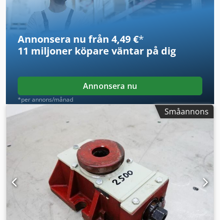
utgöra grund för representation eller avtalsvillkor. Vi
rekommenderar att du verifierar alla väsentliga detaljer.
Annonsera nu från 4,49 €
*
11 miljoner köpare
väntar på dig
Annonsera nu
*per annons/månad
Småannons