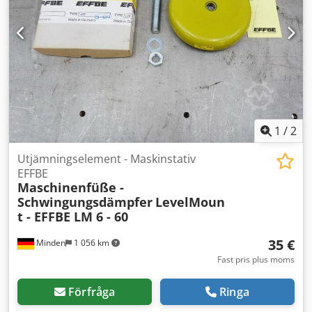
1
/
2
Utjämningselement - Maskinstativ
EFFBE
Maschinenfüße -
Schwingungsdämpfer
LevelMoun
t - EFFBE LM 6 - 60
35 €
Minden
1 056 km
Fast pris plus moms
Förfråga
Ringa