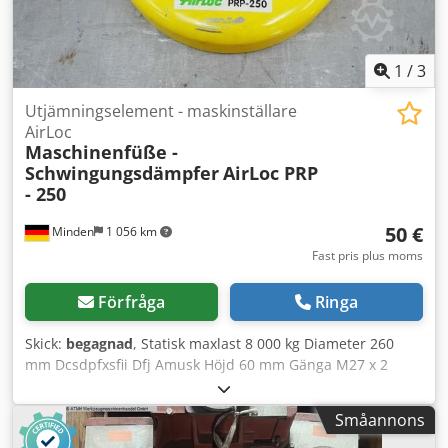
1
/
3
Utjämningselement - maskinställare
AirLoc
Maschinenfüße -
Schwingungsdämpfer
AirLoc PRP
- 250
50 €
Minden
1 056 km
Fast pris plus moms
Förfråga
Ringa
Skick:
begagnad
, Statisk maxlast 8 000 kg Diameter 260
mm Dcsdpfxsfii Dfj Amusk Höjd 60 mm Gänga M27 x 2
Justierbar höjd 25 mm Vikt 8,6 kg - 20 st i lager - styckpris -
Småannons