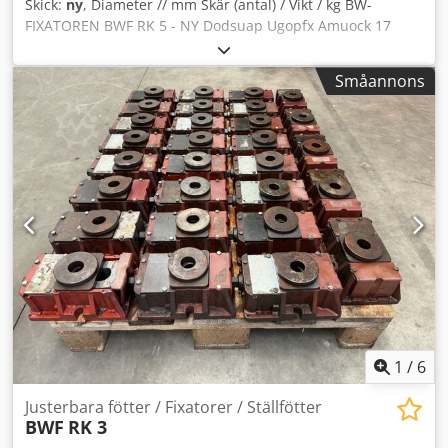
Skick:
ny
, Diameter // mm Skär (antal) / Vikt / kg BW-
FIXATOREN BWF RK 5 - NY Dodsuap Ugopfx Amuock 17
stycken omedelbart tillgängliga Pris per styck 300,00€ exkl.
moms Skick: NY I leveransen ingår: 1x BWF RK V fixator
Småannons
1
/
6
Justerbara fötter / Fixatorer / Ställfötter
BWF
RK 3