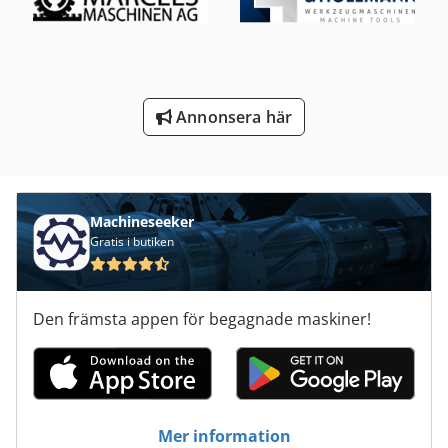
Vagn För Verktyg
Ventilation
Verktyg För Mätning
Annonsera här
Verktyg För Träbearbetning
Verktyg Och Fräs Grinder
Machineseeker
Gratis i butiken
Den främsta appen för begagnade maskiner!
Mer information