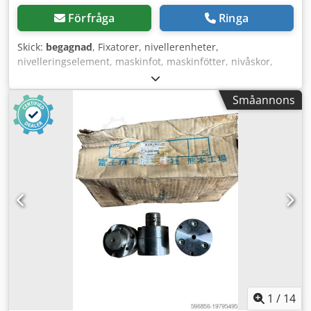
Förfråga
Ringa
Skick:
begagnad
, Fixatorer, nivellerenheter,
nivelleringselement, maskinfot, maskinfötter, nivåskor,
maskinfundament, nivellersko, kilskor, maskinstöd,
nivellfot - Justerbar - Anliggningsyta bredd: 125 mm
Småannons
Dedpod Rhd Aefx Amusck - Pris: per styck - Antal: 17
stycken - Mått: 278/125/H78 mm - Vikt: 8,1 kg/styck
1
/
14