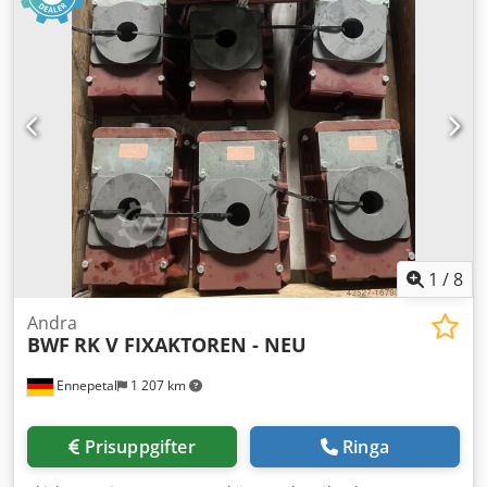
1
/
8
Andra
BWF
RK V FIXAKTOREN - NEU
Ennepetal
1 207 km
Prisuppgifter
Ringa