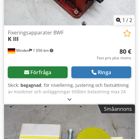
1
/
2
Fixeringsapparater BWF
K III
80 €
Minden
1 056 km
Fast pris plus moms
Förfråga
Ringa
Skick:
begagnad
, för nivellering, justering och fastsättning
av maskiner och anläggningar tillåten belastning max 24
000 kg rekommenderad delvis maskinvikt 4 000 kg
genomgående hål 25 mm för M24-skruv stödtallrik Ø 80
Småannons
mm höjdjustering per varv 0,29 mm utrymmesbehov L -
220 x B - 140 x H - 115 mm *- Styckpris – 3 stycken i lager -*
Dcsdpscw Twyofx Amujk vikt ca 11,5 kg