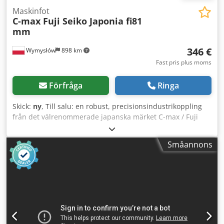
Maskinfot
C-max Fuji Seiko Japonia fi81
mm
346 €
Wymysłów
898 km
Fast pris plus moms
Förfråga
Ringa
Skick:
ny
, Till salu: en robust, precisionsindustrikoppling
från det välrenommerade japanska märket C-max / Fuji
Seiko Co., Ltd. Dcsdpfx Aew Rdvismusk Modell:
51288015900 Tillverkningsdatum: 2006-01-17 Kopplingen
Småannons
är avsedd för användning i CNC-maskiner, drivsystem,
industriell automation, spindlar och roterande axlar.
Utrustad med fyrpunkts monteringsfläns samt
hylsmontage med positioneringskulor. ⸻ Teknisk data:
• Ytterdiameter: 81,03 mm • Flänsdiameter (bultcirkel):
63,04 mm • Total längd: 52,96 mm • Invändig hylsdiameter:
31,46 mm • Styrningsdetalj med spår: 50,75 mm ⸻
Tillverkad av högklassigt stål, lagrad som lagerdel – mycket