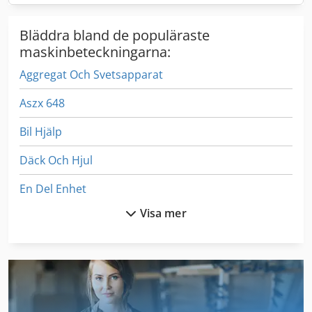
Bläddra bland de populäraste
maskinbeteckningarna:
Aggregat Och Svetsapparat
Aszx 648
Bil Hjälp
Däck Och Hjul
En Del Enhet
Visa mer
Fngj 20
Fräsmaskin Modell
Fönstret För
Gear Mätmaskin