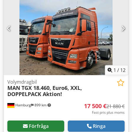
bakdäcksstorlek:
295/60/22,5
, antal säten:
2
, Utrustning:
ABS, centrallås, differentialspärr, farthållare, färddator,
lastbilsregistrering, luftkonditionering,
parkeringsvärmare, spoiler, tryckluftsbroms
, Iveco Stralis
460 4x2 | Mega dragbil | Automat, Euro 6 |
Parkeringsvärmare, separat parkeringsklimatanläggning |
Kylskåp, klimatanläggning, stolsvärme | Multifunktionsratt,
farthållare | el. fönsterhissar, el. speglar, radio/CD,
separat parkeringsklimatanläggning | Differentialsperr |
Med reservation för felskrivningar, inmatningsfel och
mellanförsäljning. Csdpjzn U Dkofx Aaveha
1
/
12
Volymdragbil
MAN
TGX 18.460, Euro6, XXL,
DOPPELPACK Aktion!
17 500 €
Hamburg
899 km
21 880 €
Fast pris plus moms
Förfråga
Ringa