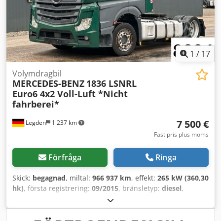
luftfjädring Bakdäcksdimension: 295/60 R22,5 Tjänstevikt:
7.403 kg Besiktning (APK): giltig till 02.2027
Referensnummer: 47
1
/
17
Volymdragbil
MERCEDES-BENZ
1836 LSNRL
Euro6 4x2 Voll-Luft *Nicht
fahrberei*
7 500 €
Legden
1 237 km
Fast pris plus moms
Förfråga
Ringa
Skick:
begagnad
, miltal:
966 937 km
, effekt:
265 kW (360,30
hk)
, första registrering:
09/2015
, bränsletyp:
diesel
,
totalvikt:
18 000 kg
, axelkonfiguration:
2 axlar
, bromsar:
retarder
, färg:
grön
, växeltyp:
automatisk
, emissionsklass:
Euro 6
, Utrustning:
ABS, elektroniskt stabilitetsprogram