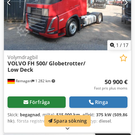
1
/
17
Volymdragbil
VOLVO
FH 500/ Globetrotter/
Low Deck
50 900 €
Remagen
1 282 km
Fast pris plus moms
Förfråga
Ringa
Skick:
begagnad
, miltal:
515 000 km
, effekt:
375 kW (509,86
Spara sökning
hk)
, första registrering:
07/2021
, bränsletyp:
diesel
,
totalvikt:
18 000 kg
, axelkonfiguration:
2 axlar
, nästa
besiktning (TÜV):
06/2027
, färg:
röd
, växeltyp:
automatisk
,