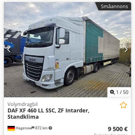
Småannons
1
/
50
Volymdragbil
DAF
XF 460 LL SSC, ZF Intarder,
Standklima
9 500 €
Hagenow
872 km