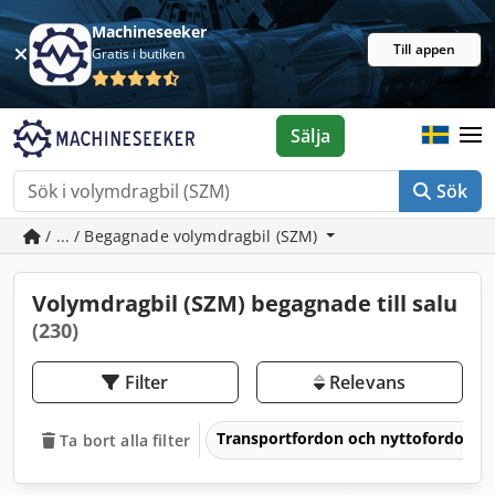
Machineseeker
Till appen
Gratis i butiken
Sälja
Sök
/ ... / Begagnade volymdragbil (SZM)
Volymdragbil (SZM) begagnade till salu
(230)
Filter
Relevans
Transportfordon och nyttofordon
Ta bort alla filter