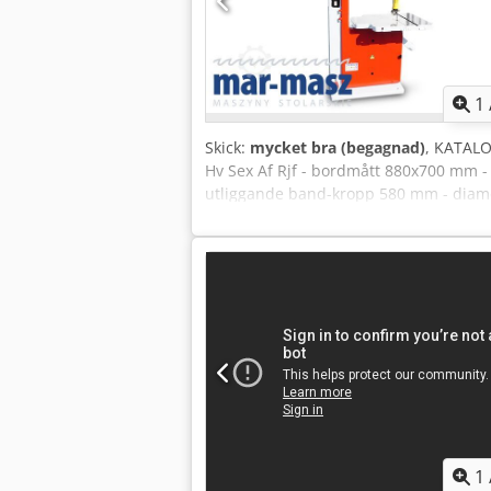
1
Skick:
mycket bra (begagnad)
, KATAL
Hv Sex Af Rjf - bordmått 880x700 mm -
utliggande band-kropp 580 mm - diamet
1200x920x2250 mm - vikt 702 kg FÖRDEL
begagnad såg Nettopris: 8500 PLN Nett
(vid större kursfluktuationer kan priset
1