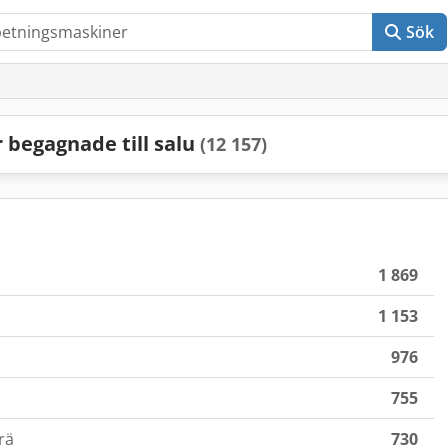
Sök
begagnade till salu
(12 157)
1 869
1 153
976
755
rä
730