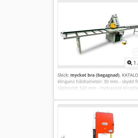
1
Skick:
mycket bra (begagnad)
, KATAL
klingans håldiameter: 30 mm - skydd f
sågbredd: 540 mm - hydraulisk klingförf
motor: 3,7 kW Cjdezf Iyyspfx Af Rorf 
100 mm - rullbredd: 530 mm - dimens
utmatningsrullbord med måttskala: 20
1900x1540x1820 mm - vikt ca 750 kg F
rullbord – mycket gott skick – begagna
4,20 EUR (Priser kan ändras vid större 