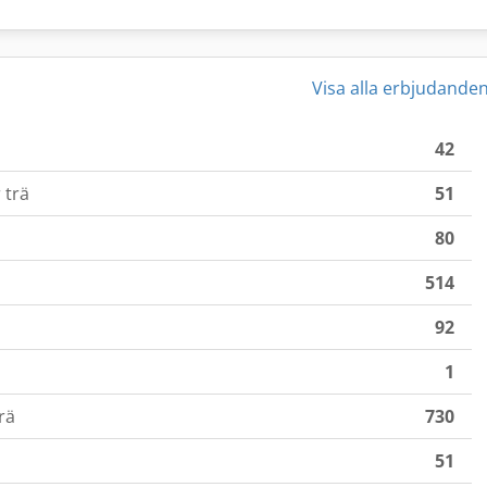
Visa alla erbjudande
42
 trä
51
80
514
92
1
rä
730
51