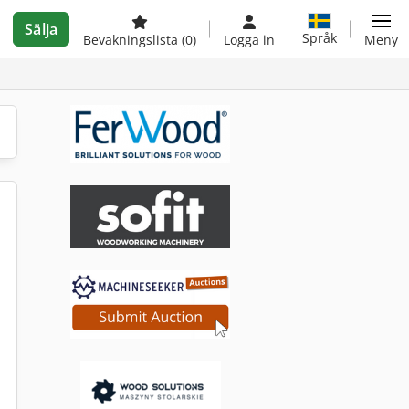
Sälja
Språk
Bevakningslista
(0)
Logga in
Meny