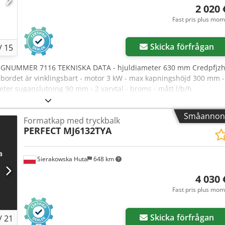
2 020 
Fast pris plus mo
Skicka förfrågan
/
15
OGNUMMER 7116 TEKNISKA DATA - hjuldiameter 630 mm Credpfjz
 bordet är vinklingsbart - motor 3 kW - max kapningshöjd 300 mm -
er suganslutning 90 mm - 2 varvtal - broms - mått l/b/h
AR – polsk tillverkning – DTR-dokumentation – mycket gott skick –
opris: 2020 EUR Nettopris beräknat enligt växelkurs 4,2 PLN/EUR
Småannon
Formatkap med tryckbalk
 ändras)
PERFECT MJ6132TYA
Sierakowska Huta
648 km
4 030 
Fast pris plus mo
Skicka förfrågan
/
21