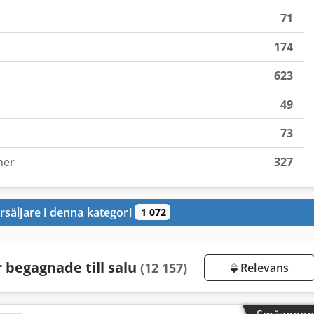
71
174
623
49
73
ner
327
rsäljare i denna kategori
1 072
begagnade till salu
(12 157)
Relevans