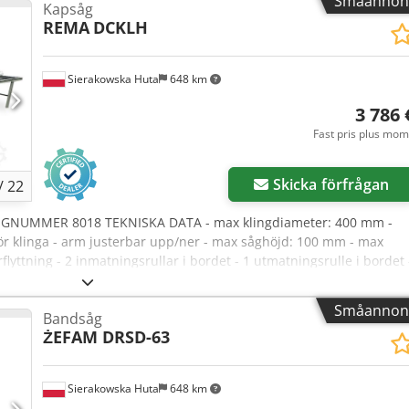
Småannon
Kapsåg
REMA
DCKLH
Sierakowska Huta
648 km
3 786 
Fast pris plus mo
Skicka förfrågan
/
22
OGNUMMER 8018 TEKNISKA DATA - max klingdiameter: 400 mm -
ör klinga - arm justerbar upp/ner - max såghöjd: 100 mm - max
lyttning - 2 inmatningsrullar i bordet - 1 utmatningsrulle i bordet 
- hydraulpumpsmotor ca 0,55 kW - utsugsanslutningens diameter:
ion på inmatningsrullbord: 2000x640x910 mm - dimension på
Småannon
Bandsåg
00x640x965 mm - maskinens mått (längd/bredd/höjd):
ŻEFAM DRSD-63
ÖRDELAR – polsktillverkad, märke REMA – DTR-dokumentation –
d såg Nettopris: 15 900 PLN Nettopris: 3 786 EUR enligt växelkurs
valutafluktuationer)
Sierakowska Huta
648 km