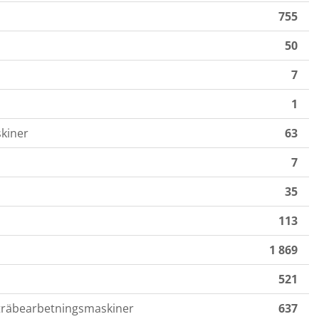
755
50
7
1
skiner
63
7
35
113
1 869
521
r träbearbetningsmaskiner
637