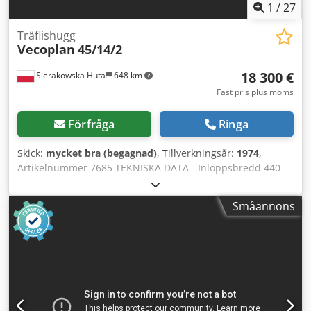
1
/
27
Träflishugg
Vecoplan
45/14/2
18 300 €
Sierakowska Huta
648 km
Fast pris plus moms
Förfråga
Ringa
Skick:
mycket bra (begagnad)
, Tillverkningsår:
1974
,
Artikelnummer 7685 TEKNISKA DATA - Inloppsbredd 440
mm - Inloppshöjd 300 mm Dwedpozruc Ujfx Adqea -
Axelbredd 480 mm - Axeldiameter 440 mm - Antal knivar 2
Småannons
st - Sållstorlek 50x50 mm - Drivande kuggad axel ovan och
under - Axlarnas motor 0,78/1,1 kW - Elektrisk autorevers
(med justerbar inställning) - Med transportband -
Matningsbandets längd 4006 mm - Matningsbandets
bredd 380 mm - Bandmatning framåt/bakåt - Huvudmotor
30 kW - Mått L/B/H 6100x1100x1100 mm - Vikt ca 2000 kg
FÖRDELAR – Tysk tillverkning – Med bandmatare –