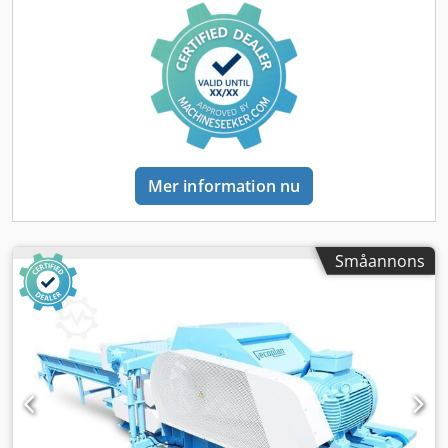
kedjeband 5600 mm + 10600 mm: 2,2 kW bredd på
matningsband: 800 mm huvudmotor: 90 kW backfunktion
maskinens totala mått (l/b/h): 3300x3100x1700 mm mått
för bas till flishugg: 3300x2080x1940 mm mått för
inmatning/redler l/b/h: 5600x900x1000 mm +
10600x1050x1600 mm mått på bas till matningsband:
5100x1300x2520 mm Dwsdjzrm T Sopfx Adqsa vikt totalt
ca: 16 000 kg FÖRDELAR – tysk tillverkning – redler
kedjetransportör utrustad med skrapor – backfunktion –
Mer information nu
DTR-dokumentation – begagnad flishugg i mycket gott skick
Pris exkl. moms: 219 900 PLN Pris exkl. moms: 52 350 EUR
beroende på kurs 4,2 EUR (Priser kan ändras vid större
kursfluktuationer)
Småannons