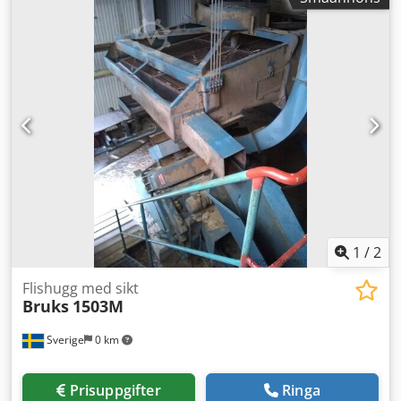
1
/
2
Flishugg med sikt
Bruks
1503M
Sverige
0 km
Prisuppgifter
Ringa