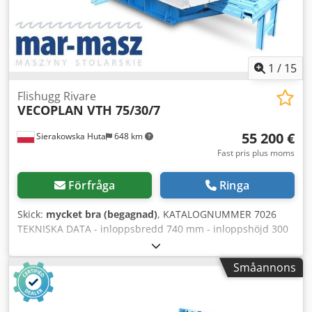
1
/
15
Flishugg Rivare
VECOPLAN VTH 75/30/7
55 200 €
Sierakowska Huta
648 km
Fast pris plus moms
Förfråga
Ringa
Skick:
mycket bra (begagnad)
, KATALOGNUMMER 7026
TEKNISKA DATA - inloppsbredd 740 mm - inloppshöjd 300
mm - valsbredd 780 mm - valsdiameter 1000 mm -
knivlängd 780 mm - antal knivar 2 st - siktmått 55x55 mm -
Småannons
nedtill 4 drivande kugghjulsaxlar - motor för nedre axel 5,5
kW - upptill 3 drivande kugghjulsaxlar - motor för övre axel
5,5 kW - bandtransportör - matarbandets längd 4300 mm -