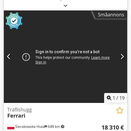
inmatningshöjd: 200 mm - axelbredd: 530 mm -
axeldiameter: 550 mm - knivlängd: 530 mm - antal knivar: 2
Småannons
st - siktmått: 50x50 mm - 2 nedre kugghjulsdrivna
inmatningsvalsar - nedre valsmotor: 2,2 kW - övre
kugghjulsdriven inmatningsvals - övre valsmotor: 2,2 kW -
transportband: 0,55 kW - transportbandets längd: 3000
mm - transportbandets bredd: 410 mm - huvudmotor: 45
kW - autoretur - backläge - maskinens mått (l/b/h):
2900x1600x1600 mm Dsdpfszrug Tjx Adqswa -
inmatningsbandet mått (l/b/h): 3070x720x670 mm - vikt: ca
3500 kg FÖRDELAR – tillverkad i Tyskland – autoretur (med
justeringsmöjlighet) – backläge – begagnad flishugg,
mycket gott skick Pris exkl moms: 85.900 PLN Pris exkl
moms: 20.450 EUR beroende på växelkurs 4,2 EUR (Priser
kan variera vid större kursfluktuationer)
1
/
19
Träflishugg
Ferrari
18 310 €
Sierakowska Huta
648 km