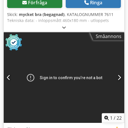
Förfråga
Ringa
Skick:
mycket bra (begagnad)
, KATALOGNUMMER 7611
Tekniska data: - inloppsmått 460x180 mm - utloppets
diameter 300 mm - axelbredd 550 mm - axeldiameter 350
mm - antal knivar 10 st - knivarna sitter i 2 rader -
Småannons
autorevers - knivinställningsverktyg - siktens diameter 30
mm - bandmatning ovanifrån och underifrån - dragvals i
botten - matarbandslängd 4400 mm - huvudmotor 37 kW -
övre matarens motor 1,5 kW - undre matarens motor 2,2
kW - mått längd/bredd/höjd 6100x1150x1000 mm - vikt ca
3500 kg Dedozruibopfx Adqjwa FÖRDELAR – tysk
tillverkning – autorevers – bandmatning ovanifrån och
underifrån – knivinställningsverktyg – mycket gott skick –
begagnad flishugg Netto pris: 98 900 PLN Netto pris: 23
550 EUR Netto pris beräknat enligt kursen 4,2 PLN/EUR (vid
större kursförändringar kan priset ändras)
1
/
22