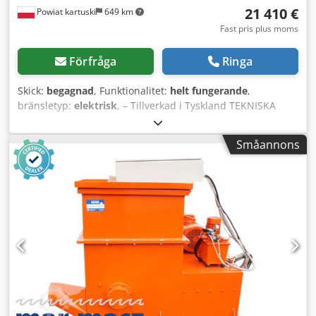
21 410 €
Powiat kartuski
649 km
Fast pris plus moms
Förfråga
Ringa
Skick:
begagnad
, Funktionalitet:
helt fungerande
,
bränsletyp:
elektrisk
, – Tillverkad i Tyskland TEKNISKA
DATA: – fyra rotorer (axlar) – rotordiameter: 280 mm –
huvudmotor: 2 x 18,5 kW – matningsdimension: 700 x 750
Småannons
mm – inmatningsdimension: 1270 x 1300 mm – dimension
för extra inmatning: 2000 x 1900 mm, höjd 760 mm – sikt: fi
30 mm – antal knivar: 74 Dwsdpfx Aszr Ipnjdqoa –
automatisk omkastningsfunktion – mått
(längd/bredd/höjd): 220 x 150 x 200 cm – transportmått
(längd/bredd/höjd): 310 x 220 x 200 cm – vikt: ~2500 kg