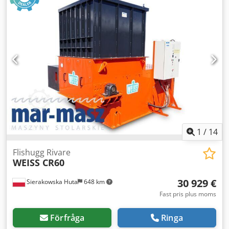
mm - Sikt 20 mm - Presslåda - Elektrisk autorevers - Mått
L/B/H 2500x2200x2350 mm - Vikt ca 2000 kg FÖRDELAR –
Tysk tillverkning - Pulserande matararm - Halv matararm -
Snabb/frammatning – automatisk justering av
presslådehastigheten – Original dokumentation DTR + CE,
år 2018 – Presslåda Dwodjzrnbwopfx Adqoa –
Skruvtransportör – ansvarar för transport av flis –
Autorevers – Begagnad flistugg i mycket gott skick
Nettopris: 115900 PLN Nettopris: 27600 EUR beroende på
växelkurs 4,2 EUR (Priser kan ändras vid större
växelkursvariationer)
1
/
14
Flishugg Rivare
WEISS CR60
30 929 €
Sierakowska Huta
648 km
Fast pris plus moms
Förfråga
Ringa