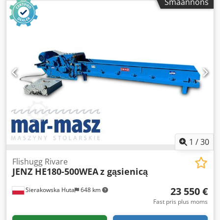
Småannons
tandade inmatningsvalsar uppifrån och nerifrån, 2×2,2 kW
- elektrisk auto-revers - backfunktion - bandtransportör -
längd på inmatningsband 5100 mm - bredd på
inmatningsband 400 mm - huvudmotor 30 kW -
dimensions flishugg längd/bredd/höjd 2600x1500x1530
mm - totala mått på transportören längd/bredd/höjd
5200x560x910 mm - vikt ca 3000 kg – med bandtransportör
Dwodpfx Aszruu Djdqea – elektrisk auto-revers (med
justeringsmöjlighet) – backfunktion – begagnad flishugg,
mycket bra skick Netto pris: 68 900 PLN Netto pris: 16 400
EUR beroende på kursen 4,2 EUR (Priserna kan ändras vid
större kursförändringar)
1
/
30
Flishugg Rivare
JENZ HE180-500WEA
z gąsienicą
23 550 €
Sierakowska Huta
648 km
Fast pris plus moms