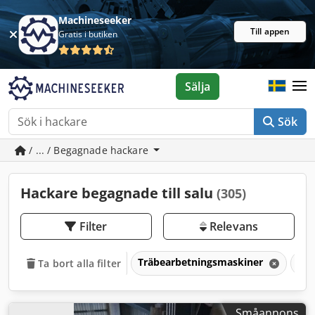
Machineseeker
Till appen
Gratis i butiken
Sälja
Sök
/ ... / Begagnade hackare
Hackare begagnade till salu
(305)
Filter
Relevans
Träbearbetningsmaskiner
Ha
Ta bort alla filter
Småannons