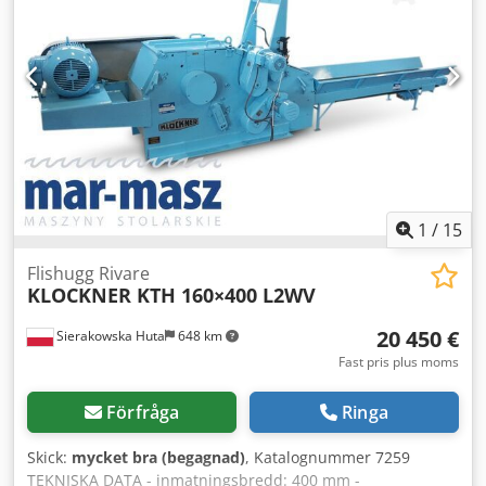
inmatningsbandet 400 mm - huvudmotor 55 kW -
autorevers - matare mått l/b/h 4630x620x760 mm -
maskinens mått l/b/h 2510x1700x1200 mm - vikt ca 3500 kg
Dwjdpfx Adozruhqsqoa – tysk tillverkning - autorevers
(justerbar funktion) – begagnad flishugg, i mycket bra skick
Pris netto: 85 900 PLN Pris netto: 20 450 EUR enligt kurs 4,2
EUR (Priser kan ändras vid större svängningar)
1
/
15
Flishugg Rivare
KLOCKNER KTH 160×400 L2WV
20 450 €
Sierakowska Huta
648 km
Fast pris plus moms
Förfråga
Ringa
Skick:
mycket bra (begagnad)
, Katalognummer 7259
TEKNISKA DATA - inmatningsbredd: 400 mm -