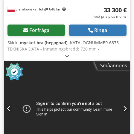
33 300 €
Sierakowska Huta
648 km
Fast pris plus moms
Förfråga
Ringa
Skick:
mycket bra (begagnad)
, KATALOGNUMMER 6875
TEKNISKA DATA - inmatningsbredd: 720 mm -
inmatningshöjd: 160 mm - maximal materialtjocklek: 160
mm - valsbredd: 720 mm - valsdiameter: 600 mm -
Småannons
knivlängd: 80 mm - antal knivar: 4×12 st - sållstorlek: 25
mm - pådragsvals vid inmatning: 0,75 kW - nedre
kugghjulsdriven pådragsvals: 1,8 kW - övre
kugghjulsdriven pådragsvals: 1,8 kW -
vibrationsrännelängd: 4470 mm - vibrationsrännebredd:
710 mm - vibrationsrännemotor: 2,2 kW - huvudmotor: 55
kW - autorevers - utsugsanslutningens diameter: 260 mm -
mått vibrationsränna (längd/bredd/höjd): 4470/950/930
mm - maskinmått (längd/bredd/höjd): 3100/1500/1170 mm
Dwedpezrm Uijfx Adqsa - totalvikt: ca 5500 kg – tillverkad i
Tyskland – mycket lite använd – original dokumentation -