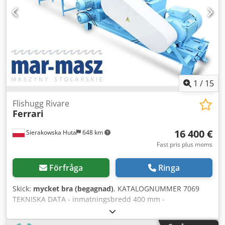
1
/
15
Flishugg Rivare
Ferrari
16 400 €
Sierakowska Huta
648 km
Fast pris plus moms
Förfråga
Ringa
Skick:
mycket bra (begagnad)
, KATALOGNUMMER 7069
TEKNISKA DATA - inmatningsbredd 400 mm -
inmatningshöjd 150 mm - axelbredd 450 mm -
axeldiameter 550 mm - antal knivar 2 st - 3 stycken