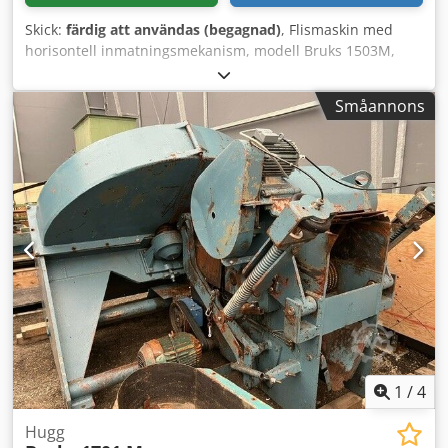
Skick:
färdig att användas (begagnad)
, Flismaskin med
horisontell inmatningsmekanism, modell Bruks 1503M,
med flisrist av typen Bruks BS3. Dedpfxezrd T Ne Adqswa
Elmotor, 55 kW. Elstyrd manöverhytt med startmotor.
Småannons
Flismaskinen är lämplig för sågspån och stockar med liten
diameter. Kapacitet upp till 50 m³ färdigflis per timme.
Inmatningsöppning, bredd 440 mm, höjd 275 mm.
1
/
4
Hugg