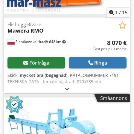
1
/
15
Flishugg Rivare
Mawera
RMO
8 070 €
Sierakowska Huta
648 km
Fast pris plus moms
Förfråga
Ringa
Skick:
mycket bra (begagnad)
, KATALOGNUMMER 7191
TEKNISKA DATA - Inmatningstratt: 870x735mm -
Arbetsbredd rotor: 720mm - Huvudmotor: 18,5kW -
Pumpmotor: ca 0,75kW - Antal knivar: 17 st - Knivmått:
Småannons
80x40mm - Sikt: 20mm - Presslåda - Elektrisk autorevers -
Utmatning för flisat trä: Ø250mm - Mått (l/b/h):
2000x1350x1370mm - Vikt: 1586kg FÖRDELAR – Presslåda –
Mycket gott skick – Begagnad flishugg Dodpfszru Uqox
Adqowa Nettopris: 33 900 PLN Nettopris: 8 070 EUR vid
kurs 4,2 EUR (Priser kan förändras vid kraftiga växlingar)