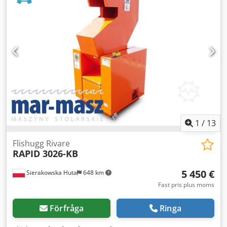
transportband - längd på transportbandet 6500 mm -
bredd på transportbandet 400 mm - huvudmotor 37 kW -
motor för transportbandet 0,37 kW - autorevers (med
justerbarhet) - totala maskinmått l/b/h 2400x1300x1100
mm - totala mått transportband l/b/h 6600x610x550 mm -
vikt cirka 2500 kg – tillverkad i Tyskland – autorevers
(justerbar) skyddar maskinen mot blockering och skador
vid överbelastning – med 6500 mm transportband –
begagnad flishugg, mycket gott skick Dsdpfx Ajzr
Iwfjdqewa Nettopris: 115 900 PLN Nettopris: 27 600 EUR
beroende på växelkurs 4,2 EUR (Priserna kan komma att
ändras vid större kursfluktuationer)
1
/
13
Flishugg Rivare
RAPID 3026-KB
5 450 €
Sierakowska Huta
648 km
Fast pris plus moms
Förfråga
Ringa