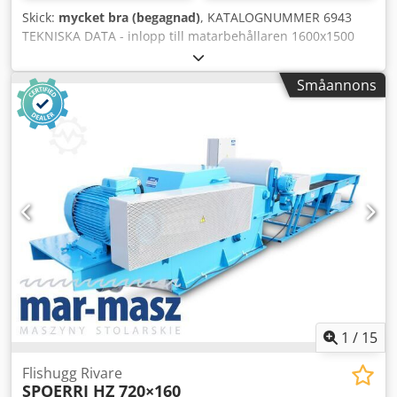
Skick:
mycket bra (begagnad)
, KATALOGNUMMER 6943
TEKNISKA DATA - inlopp till matarbehållaren 1600x1500
mm - rotorns arbetsbredd 1500 mm - huvudmotor 45 kW -
pumpmotor 5,5 kW - antal knivar 44 st - knivmått 50x50
Småannons
mm - sikt 59 mm - pressplatta - automatisk omkastning -
mått längd/bredd/höjd 3430x2800x2850 mm - vikt ca 9000
kg FÖRDELAR – tillverkad i Frankrike - nya knivar
monterade – automatisk omkastning – pressplatta – mycket
gott skick – begagnad flishugg Netto­pris: 129 900 PLN
Dodpfx Adezrna Hsqowa Netto­pris: 30 929 EUR Netto­priset
beräknas enligt växelkursen 4,2 PLN/EUR (vid större
växelkursvariationer kan priset ändras)
1
/
15
Flishugg Rivare
SPOERRI HZ 720×160