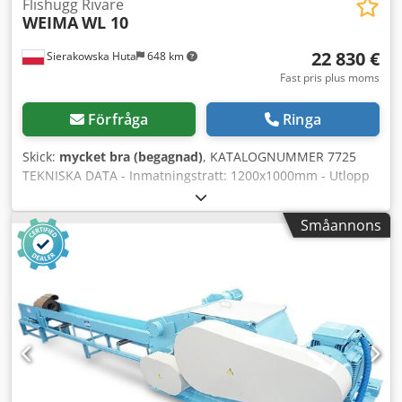
Flishugg Rivare
WEIMA
WL 10
22 830 €
Sierakowska Huta
648 km
Fast pris plus moms
Förfråga
Ringa
Skick:
mycket bra (begagnad)
, KATALOGNUMMER 7725
TEKNISKA DATA - Inmatningstratt: 1200x1000mm - Utlopp
för flisat trä: Ø200mm - Arbetsbredd rotor: 980mm -
Huvudmotor: 22kW - Antal knivar: 24 st - Knivstorlek:
Småannons
30x30mm - Sikt: 16/11mm - Matarlåda - Elektrisk
autorevers Dwedezruh Ropfx Adqsa - Mått L/B/H:
2600x2000x1720mm - Vikt: 2125kg FÖRDELAR – Tysk
tillverkning – Autorevers – Matarlåda – Mycket gott skick –
Begagnad flishugg Nettopris: 95.900 PLN Nettopris: 22.830
euro beroende på kurs, 4,2 euro (Priser kan variera vid
större svängningar)