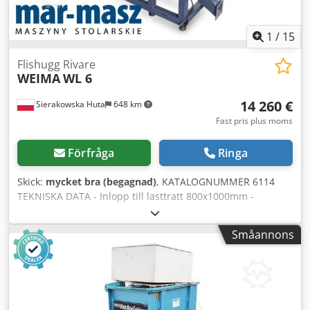
1
/
15
Flishugg Rivare
WEIMA
WL 6
14 260 €
Sierakowska Huta
648 km
Fast pris plus moms
Förfråga
Ringa
Skick:
mycket bra (begagnad)
, KATALOGNUMMER 6114
TEKNISKA DATA - Inlopp till lasttratt 800x1000mm -
Arbetsbredd rotor 800mm - Pumpmotor 0,75kW -
Huvudmotor 15kW - Antal knivar 21 st - Knivmått 30x30mm
Småannons
- Såll 0,8x10mm - Trycklåda - Elektrisk autorevers -
Utskutskruvar 2×1,1kW Dwjdsztaulopfx Adqoa - Mått L/B/H
2460x1800x2250mm - Vikt 1660kg – Tysk tillverkning –
Autorevers – Trycklåda – Ommålad – Mycket gott skick –
Begagnad flishugg Nettopris: 59 900 PLN Nettopris: 14 260