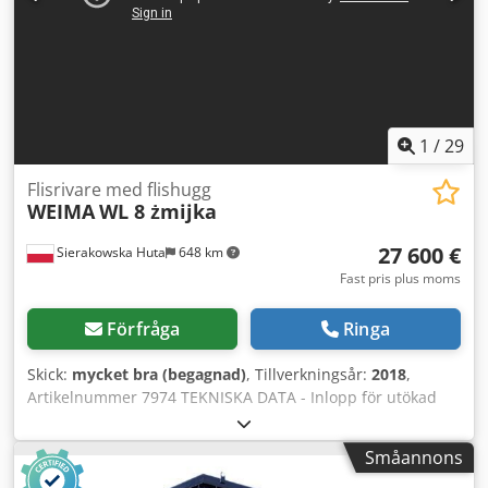
Autorevers – Använd flishugg, i mycket gott skick Nettopris:
76 900 PLN Nettopris: 18 300 EUR beroende på växelkurs
4,2 EUR (Priser kan variera vid större kursförändringar)
1
/
29
Flisrivare med flishugg
WEIMA
WL 8 żmijka
27 600 €
Sierakowska Huta
648 km
Fast pris plus moms
Förfråga
Ringa
Skick:
mycket bra (begagnad)
, Tillverkningsår:
2018
,
Artikelnummer 7974 TEKNISKA DATA - Inlopp för utökad
lasttratt 1500x1730 mm - Utlopp för flisat trä Ø 200 mm -
Arbetsbredd rotor 990 mm - Huvudmotor 22 kW -
Småannons
Pumparmotor 0,75 kW - Antal knivar 54 st - Knivmått 40x40