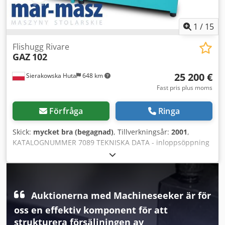
1
/
15
Flishugg Rivare
GAZ
102
25 200 €
Sierakowska Huta
648 km
Fast pris plus moms
Förfråga
Ringa
Skick:
mycket bra (begagnad)
, Tillverkningsår:
2001
,
KATALOGNUMMER 7089 TEKNISKA DATA - inloppsöppning
tratt 1020x1230mm - arbetande rotorbredd 1020mm -
rotordiameter 348mm - huvudmotor 22kW, 400V, 50Hz -
pumpmotor 0,75kW - antal knivar 50st - knivstorlek
35x35x20mm - sikt 12mm - trycklåda Dwedpfx Adoztau
Auktionerna med Machineseeker är för
Sjqea - elektrisk autoreverse - mått längd/bredd/höjd
2000x1130x1530mm - vikt 970kg FÖRDELAR – autoreverse –
oss en effektiv komponent för att
lik WEIMA WL 10 – tysk tillverkning – trycklåda – mycket gott
strukturera försäljningen av