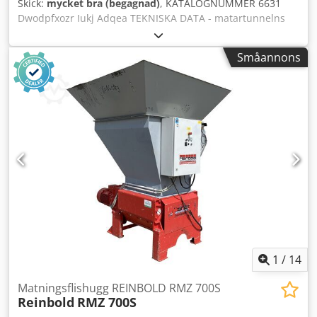
Skick:
mycket bra (begagnad)
, KATALOGNUMMER 6631
Dwodpfxozr Iukj Adqea TEKNISKA DATA - matartunnelns
inloppsöppning 285x305mm - motor 7,35kW - antal knivar
3 st + 2 motknivar - knivstorlek 300x75mm - sikt (2 typer)
Småannons
10mm, 8mm - utsugsanslutningens diameter 100mm -
mått l/b/h 1070x900x1980mm - vikt 613kg FÖRDELAR –
svensk produktion – extra sikt – mycket gott skick –
begagnad flishugg Nettopris: 22.900 PLN Nettopris: 5.450
EUR Nettopris beräknat till kurs 4,2 PLN/EUR (vid större
valutafluktuationer kan priset ändras)
1
/
14
Matningsflishugg REINBOLD RMZ 700S
Reinbold
RMZ 700S