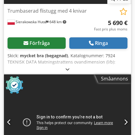
Trumbaserad flistugg med 4 knivar
5 690 €
Sierakowska Huta
648 km
Fast pris plus moms
Förfråga
Ringa
Skick:
mycket bra (begagnad)
, Katalognummer: 7924
TEKNISK DATA Matningstrattens ovandimension (l/b):
500x600mm Trattens längd: 2070mm Axelbredd: 550mm
Motor: 55kW Antal knivar: 4 st Utmatning för flis:
Småannons
rektangulär 560/360mm Mått (l/b/h): 3950x1520x2820mm
Vikt ca: 2500kg – Trumflishugg – 4 knivar på axeln –
Inbyggd extra fläkt för utblås av flis – Mycket gott skick
Dwjdpfx Adezr U Uqsqsa – Begagnad flishugg Netto pris:
23 900 PLN Netto pris: 5 690 EUR Netto pris beräknat enligt
kurs 4,2 PLN/EUR (vid större kursvariationer kan priset
justeras)