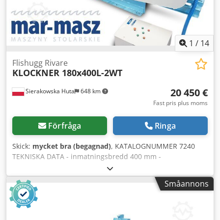
1
/
14
Flishugg Rivare
KLOCKNER 180x400L-2WT
20 450 €
Sierakowska Huta
648 km
Fast pris plus moms
Förfråga
Ringa
Skick:
mycket bra (begagnad)
, KATALOGNUMMER 7240
TEKNISKA DATA - inmatningsbredd 400 mm -
inmatningshöjd 210 mm - axelbredd 530 mm -
axeldiameter 500 mm - knivlängd 530 mm - antal knivar 2
Småannons
st - siktens mått 55x50 mm - 2 drivande kugghjulsaxlar
underifrån - motor till nedre axlar ca 3 kW - drivande
kugghjulsaxel ovanifrån - motor till övre axel 1,5 kW - längd
på inmatningsbandet 4600 mm - bredd på