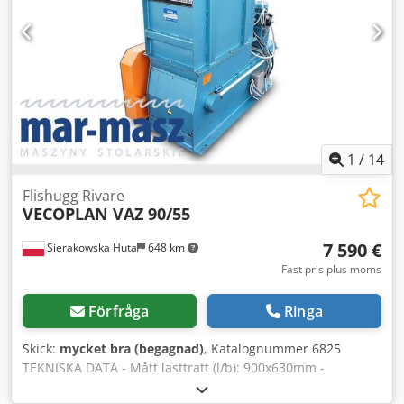
euro beroende på växelkurs, 4,2 euro (Priser kan variera
vid större svängningar)
1
/
14
Flishugg Rivare
VECOPLAN VAZ 90/55
7 590 €
Sierakowska Huta
648 km
Fast pris plus moms
Förfråga
Ringa
Skick:
mycket bra (begagnad)
, Katalognummer 6825
TEKNISKA DATA - Mått lasttratt (l/b): 900x630mm -
Arbetsbredd rotor: 540mm - Motor: 7,5kW - Siktstorlek: