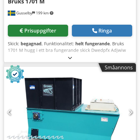
Bruks
1701 M
Gusselby
199 km
Prisuppgifter
Ringa
Skick:
begagnad
, Funktionalitet:
helt fungerande
, Bruks
1701 M hugg i ett bra fungerande skick Dwedpfx Adjwiw
Ukeqja
Småannons