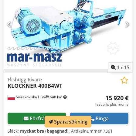
matarbandets bredd 600 mm - matarbandsmotor 2,2 kW -
huvudmotor 90 kW - backväxel - autorevers - totala
maskinmått längd/bredd/höjd 4600x2350x1700 mm - totala
matarens mått längd/bredd/höjd 4550x980x970 mm -
totalvikt cirka 11 000 kg – tillverkad i Tyskland - autorevers
(med justeringsmöjlighet) – begagnad flishugg, mycket gott
skick Nettopris: 231 900 PLN Nettopris: 55 200 EUR
Nettopris beräknat till kurs 4,2 PLN/EUR Djdpezrmw Defx
Adqewa (vid större kursförändringar kan priset justeras)
1
/
15
Flishugg Rivare
KLOCKNER 400B4WT
15 920 €
Sierakowska Huta
648 km
Fast pris plus moms
Förfråga
Ringa
Spara sökning
Skick:
mycket bra (begagnad)
, Artikelnummer 7361