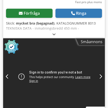
Fast pris plus moms
Förfråga
Ringa
Skick:
mycket bra (begagnad)
, KATALOGNUMMER 8013
TEKNISKA DATA - inmatningsbredd 450 mm -
inmatningshöjd 210 mm - valbredd 450 mm - valdiameter
550 mm - antal knivar 2 st - dragvals, tandad ovan och
Småannons
under 2×2,2 kW - extra tandad dragvals under före
huvudvals - elektrisk autorevers (med justering) -
backfunktion - bandmatare - matarlängd 2260 mm -
bandbredd 430 mm - huvudmotor 45 kW - matardimension
totalt L/B/H 4900x1700x1700 mm - vikt ca 3 000 kg
FÖRDELAR – med bandmatare – elektrisk autorevers –
backfunktion – begagnad flishugg, mycket gott skick
Nettopris: 76 900 PLN Dwedpjzrugaofx Adqsa Nettopris: 18
310 EUR enligt växelkurs 4,20 EUR (Priser kan ändras vid
större kursförändringar)