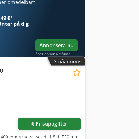
orisontell pulsgivare • Snabb återgång
ner omedelbart
skivemotor • 5 hk slipspindelmotor •
t stål • Valbar metod för grov- eller
49 €
*
ing av bordet • Nödvändiga verktyg och
ntar på dig
ng • Bruksanvisning
Annonsera nu
*per annons/månad
Småannons
50
Prisuppgifter
: 400 mm Arbetsstyckets höjd: 550 mm