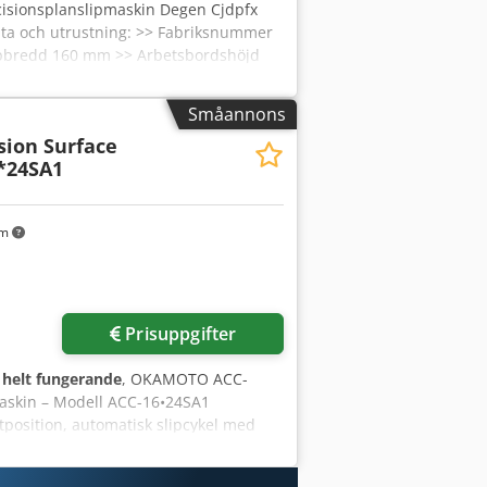
cisionsplanslipmaskin Degen Cjdpfx
ata och utrustning: >> Fabriksnummer
lipbredd 160 mm >> Arbetsbordshöjd
a 300 x 150 mm x 80 mm >>
l effektbehov 2,0 kW >>
Småannons
a 450 kg Om maskinen: Härmed erbjuds
ion Surface
n, modell FSH O 300. Den har matning i
*24SA1
bsolut topprodukt. Du har möjlighet att
km
Prisuppgifter
:
helt fungerande
, OKAMOTO ACC-
askin – Modell ACC-16•24SA1
rtposition, automatisk slipcykel med
up – – – – Slipkapacitet 16” x 24”
terare • Pekskärmsdisplay med 10”