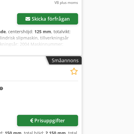
VB plus moms
Skicka förfrågan
nde
, centershöjd:
125 mm
, totalvikt:
ndrisk slipmaskin, tillverkningsår
verkningsår: 2004 Maskinnummer:
över mer information, skicka gärna ett
Småannons
Prisuppgifter
dd:
150 mm
, total höjd:
2 150 mm
, total