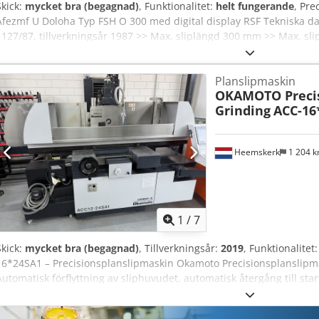
Skick:
mycket bra (begagnad)
, Funktionalitet:
helt fungerande
, Pre
Afezmf U Doloha Typ FSH O 300 med digital display RSF Tekniska d
1127/87, tillverkningsår 1987 >> Max. sliplängd 300 mm >> Max. s
vid ny/sliten slipskiva 240/290 mm >> Manuell magnetisk spännyt
Snabbtravning i matningsriktningen >> Magnetisk spännyta >> Tota
Planslipmaskin
Utrymmesbehov, längd 1,0 m x bredd 0,9 m x höjd 1,7 m >> Vikt c
OKAMOTO Precis
en precisionsplanslipmaskin från den tyska tillverkaren Willy Dege
Grinding
ACC-16
2 axlar och manuell justering. En tysk produkt av hög kvalitet, ett a
inspektera och testa maskinen på plats under drift.
Heemskerk
1 204 
1
/
7
Skick:
mycket bra (begagnad)
, Tillverkningsår:
2019
, Funktionalitet
16*24SA1 – Precisionsplanslipmaskin Okamoto Precisionsplanslipm
Automatisk förflyttning av sliphuvudet, automatisk återgång till sta
justering av slipskivan Slitkompensation, cykel för justering av slipdj
Chedpfxezmhkne Afloa Standardtillbehör • Automatisk slipskivejus