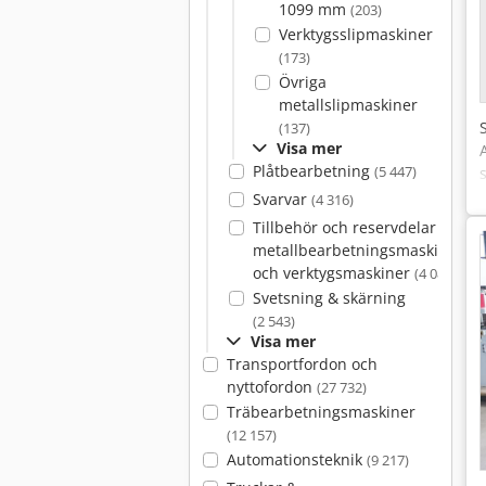
1099 mm
(203)
Verktygsslipmaskiner
(173)
Övriga
metallslipmaskiner
(137)
Visa mer
Plåtbearbetning
(5 447)
Svarvar
(4 316)
Tillbehör och reservdelar för
metallbearbetningsmaskiner
och verktygsmaskiner
(4 082)
Svetsning & skärning
(2 543)
Visa mer
Transportfordon och
nyttofordon
(27 732)
Träbearbetningsmaskiner
(12 157)
Automationsteknik
(9 217)