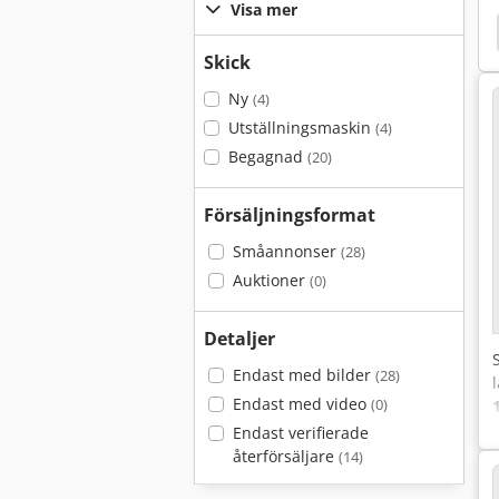
Visa mer
50
Cylinder Slipmaskin
Cylindriska Slipmaskin
Skick
Ny
(4)
Utställningsmaskin
(4)
Begagnad
(20)
Försäljningsformat
Småannonser
(28)
Auktioner
(0)
Detaljer
Endast med bilder
(28)
Endast med video
(0)
Endast verifierade
återförsäljare
(14)