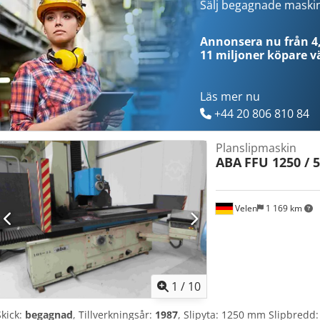
skärm Med kompensation, inklusive diamantverktyg • Vertikal och h
Sälj begagnade maski
av sliphuvudet • Programmerbar positionering • Lastmätare för slip
Cykel för grovslipning med justering av slipdjup • Slipskydd i rostfrit
Annonsera nu från 4,
finslipning • Nivelleringsskruvar med plattor • Säkerhetspositioner
11 miljoner köpare
vä
verktygslåda • Stänkskydd i rostfritt stål • Installation och utbildni
Läs mer nu
+44 20 806 810 84
Planslipmaskin
ABA
FFU 1250 / 
Velen
1 169 km
1
/
10
Skick:
begagnad
, Tillverkningsår:
1987
, Slipyta: 1250 mm Slipbredd