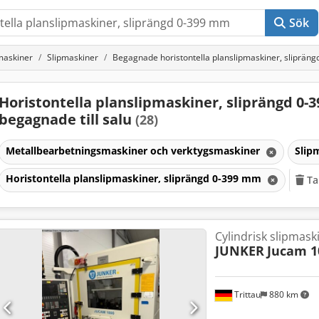
Sök
maskiner
Slipmaskiner
Begagnade horistontella planslipmaskiner, sliprän
Horistontella planslipmaskiner, sliprängd 0
begagnade till salu
(28)
Metallbearbetningsmaskiner och verktygsmaskiner
Slip
Horistontella planslipmaskiner, sliprängd 0-399 mm
Ta
Cylindrisk slipmask
JUNKER
Jucam 1
Trittau
880 km