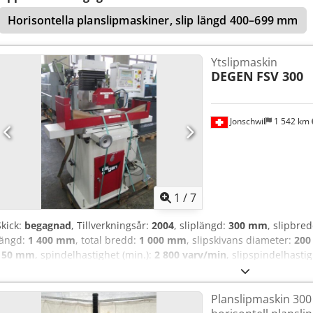
Horisontella planslipmaskiner, slip längd 400–699 mm
Ytslipmaskin
DEGEN
FSV 300
Jonschwil
1 542 km
1
/
7
Skick:
begagnad
, Tillverkningsår:
2004
, sliplängd:
300 mm
, slipbre
längd:
1 400 mm
, total bredd:
1 000 mm
, slipskivans diameter:
20
150 mm
, spindelhastighet (min.):
2 800 varv/min
, slipspindelhasti
(2,04 hk)
, skivdiameter:
200 mm
, Planslipmaskin, styrsystem SIEM
300x125 mm, avdragningsanordning för slipskivor, kylvätskesystem, 
Planslipmaskin 300
Aolsha