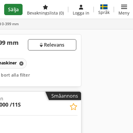
Sälja
Språk
Bevakningslista
(0)
Logga in
Meny
gd 0-399 mm
-399 mm
Relevans
maskiner
 bort alla filter
Småannons
in
000 /11S