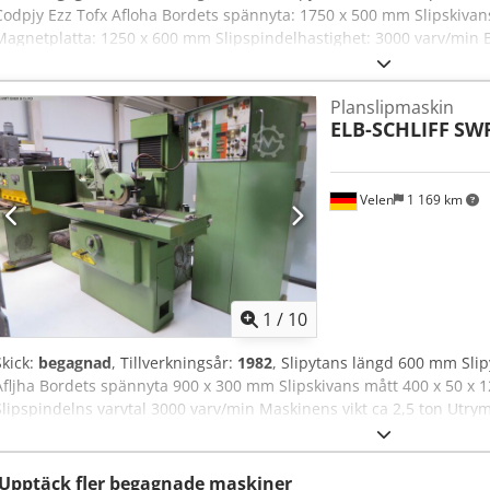
Codpjy Ezz Tofx Afloha Bordets spännyta: 1750 x 500 mm Slipskivan
Magnetplatta: 1250 x 600 mm Slipspindelhastighet: 3000 varv/min Bo
effektbehov: 13,8 kW Maskinens vikt: ca 6,0 ton Utrymmesbehov: ca 5
Magnetplatta - Kylsystem - Dokumentation
Planslipmaskin
ELB-SCHLIFF
SWR
Velen
1 169 km
1
/
10
Skick:
begagnad
, Tillverkningsår:
1982
, Slipytans längd 600 mm Sli
Afljha Bordets spännyta 900 x 300 mm Slipskivans mått 400 x 50 
Slipspindelns varvtal 3000 varv/min Maskinens vikt ca 2,5 ton Utry
Planslipmaskin - Magnetplatta - Kylvätskesystem
Upptäck fler begagnade maskiner