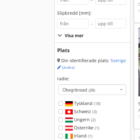
Slipbredd [mm]:
-
Visa mer
Plats
Din identifierade plats:
Sverige
(ändra)
radie:
Obegränsad
(28)
Tyskland
(18)
Schweiz
(3)
Ungern
(2)
Österrike
(1)
Irland
(1)