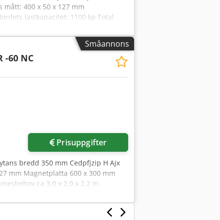
s mått: 400 x 50 x 127 mm
rdets lastkapacitet: 1100 kp Total
,0 x 3,4 x 2,4 m Planslipmaskin -
Småannons
 -60 NC
Prisuppgifter
pytans bredd 350 mm Cedpfjzip H Ajx
x 127 mm Magnetplatta 600 x 300 mm
mmesbehov ca 3,0 x 2,0 x 2,2 m