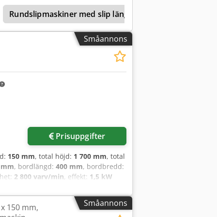
Rundslipmaskiner med slip längd 600–1099 mm
El
Småannons
Prisuppgifter
dd:
150 mm
, total höjd:
1 700 mm
, total
0 mm
, bordlängd:
400 mm
, bordbredd:
ghet:
2 800 varv/min
, effekt:
1,5 kW
ENS Simatic OP17, magnetplatta
diverse slipskivor Codpfx Afoxx Th
Småannons
 x 150 mm,