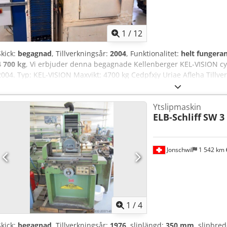
1
/
12
Skick:
begagnad
, Tillverkningsår:
2004
, Funktionalitet:
helt fungera
4 700 kg
, Vi erbjuder denna begagnade Kellenberger KEL-VISION cyli
2004. Typ: KEL-VISION Maxvikt: 4700 kg Cedpfxjy Uriae Afleha Till
665100 Med Universal Robots UR5-robot Om du har frågor eller beh
meddelande eller ring oss.
Ytslipmaskin
ELB-Schliff
SW 3
Jonschwil
1 542 km
1
/
4
Skick:
begagnad
, Tillverkningsår:
1976
, sliplängd:
350 mm
, slipbre