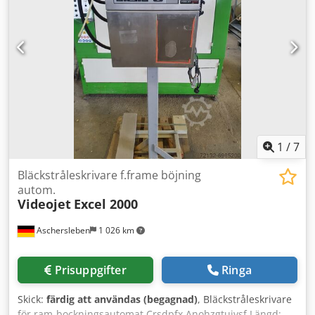
1
/
7
Bläckstråleskrivare f.frame böjning
autom.
Videojet
Excel 2000
Aschersleben
1 026 km
Prisuppgifter
Ringa
Skick:
färdig att användas (begagnad)
, Bläckstråleskrivare
för ram-bockningsautomat Crsdpfx Anohzgtujvsf Längd: