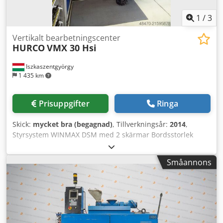
1
/
3
Vertikalt bearbetningscenter
HURCO
VMX 30 Hsi
Iszkaszentgyörgy
1 435 km
Prisuppgifter
Ringa
Skick:
mycket bra (begagnad)
, Tillverkningsår:
2014
,
Styrsystem WINMAX DSM med 2 skärmar Bordsstorlek
1020 × 510 mm Max. lastkapacitet 1000 kg X-rörelse 760
mm Y-rörelse 510 mm Z-rörelse 610 mm Drivkraft 13 kW
Småannons
Varvtalsområde 10–18 000 varv/min ATC-magasin, 40
platser Fäste HSK63A Snabbförflyttning X/Y/Z = 35 / 35 / 30
m/min Matningshastighet 3–15 200 mm/min Vikt 4900 kg
Mått L x B x H = 2450 x 2650 x 2700 mm Crjdpfeyxb Dhox
Anvef Utrustning, tillbehör - Programvarualternativ: 3D,
DXF, NCPP/ISNC, Ulti-Motion, importering av 3D-modeller,