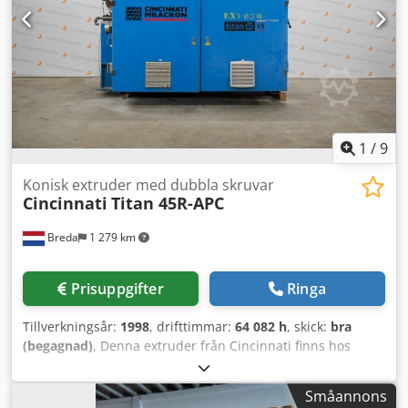
jobblista, fickor/öar, synkron gängskärning, grafisk
simulering - IKZ 20 bar - Luft genom spindeln -
Glasmätstickor på alla axlar - Renishaw 3D-
nollpunktsmätning - Spåntransportör - Transportabelt
handhjul - Maskinfötter Maskinen är väl underhållen. Kan
säljas omgående. Är fortfarande ansluten till elnätet.
1
/
9
Konisk extruder med dubbla skruvar
Cincinnati
Titan 45R-APC
Breda
1 279 km
Prisuppgifter
Ringa
Tillverkningsår:
1998
, drifttimmar:
64 082 h
, skick:
bra
(begagnad)
, Denna extruder från Cincinnati finns hos
Plastima Used Machinery i maskinlagret. Maskinen är från
1998. – Märke: Cincinnati – Modell: Titan 45R-APC –
Småannons
Tillverkningsår: 1998 – Konisk dubbelskruvsextruder