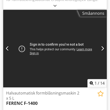
800 mm Bredd: 1000 mm Höjd: 1900 mm Vikt: ca 100 kg
Småannons
1
/
14
Halvautomatisk formblåsningsmaskin 2
x 5 L
FERENC
F-1400