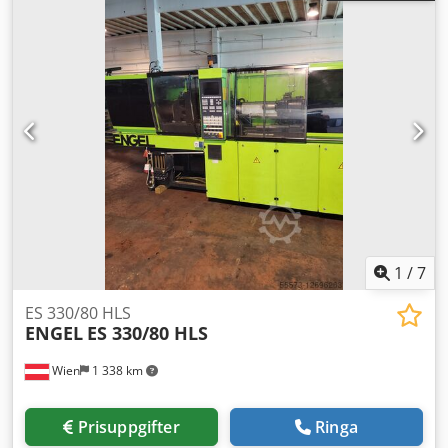
Crsdjq Tr T Rjpfx Anvef – Skruvdiameter: 45 mm –
Drifttimmar: 64 082
1
/
7
ES 330/80 HLS
ENGEL
ES 330/80 HLS
Wien
1 338 km
Prisuppgifter
Ringa