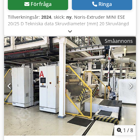
Förfråga
Ringa
Tillverkningsår:
2024
, skick:
ny
, Noris-Extruder MINI ESE
20/25 D Tekniska data Skruvdiameter [mm] 20 Skruvlängd
[L/D] 25 Skruvhastighet [min-1] 20–200 min-1 Axialtryck på
skruven [bar] 300, kontinuerlig belastning 350, maximalt
Småannons
Drivsystem: Trefasväxelströmsmotor med
frekvensomriktare Drivsystemets effekt [kW] max. 2,5 Växel
med integrerat axiallager Vikt [kg] ca 160 Csdpfx Anehx
Elfsvjrf Mått [L x B x H] [mm] ca 1050 x 600 x 1590 *)
Elektriska anslutningsvärden 3 / N / PE Matningsspänning
[V] 400 vid 50 Hz Styrspänning [V] 230
Temperaturreglering: Elektriska värmeelement med
glimmergelement. Maximal bearbetningstemperatur [°C]
300 Styrsystem och manöverpanel Extruderns elektriska
installation är placerad i maskinens botten. Botten
innehåller alla nödvändiga omkopplings-, styr- och
indikatoranordningar. Inmatningszonen är vattenkyld,
vattenanslutningen tillhandahålls på plats, ett kylaggregat
för att kyla vattnet ingår inte i erbjudandet.
1
/
8
Extruderverktyg ingår inte i erbjudandet.