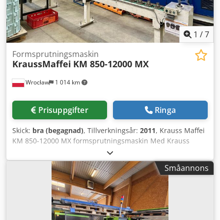
1
/
7
Formsprutningsmaskin
KraussMaffei
KM 850-12000 MX
Wrocław
1 014 km
Prisuppgifter
Ringa
Skick:
bra (begagnad)
, Tillverkningsår:
2011
, Krauss Maffei
KM 850-12000 MX formsprutningsmaskin Med Krauss
Maffei robot Tillverkningsår: 2011 Hydraulisk-mekaniskt
tvåplåtssystem för låsning med 4 tryckkuddar och 4
Småannons
låsenheter på den rörliga plattan. PV – aggregatreglering
för formsprutning. MC 5 styrsystem med färgmonitor,
integrerad manöverpanel och USB-datamedium.
Plastificeringsenhet Komplett plastificeringsenhet för
termoplaster med en skruvdiameter på 135 mm, med