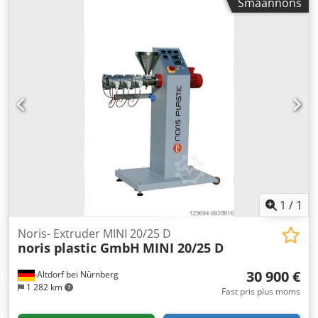
Småannons
1
/
1
Noris- Extruder MINI 20/25 D
noris plastic GmbH
MINI 20/25 D
30 900 €
Altdorf bei Nürnberg
1 282 km
Fast pris plus moms