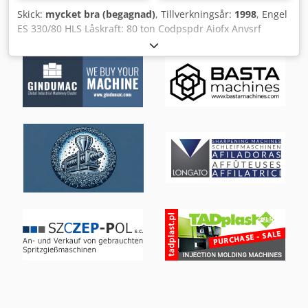
Skick:
mycket bra (begagnad)
, Tillverkningsår:
1998
, Engel
ES 330/80 HLS Låskraft: 80 ton Codpspdr Aiofx Anvsrf
Tillverkningsår: 1998 Skruvdiameter: 35 mm Slagvolym: 154
cm³ Förstorad formplatta: 660 x 560 mm Minsta formhöjd:
200 mm