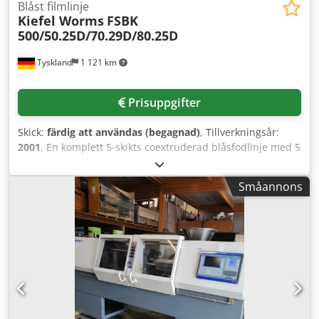
Blåst filmlinje
Kiefel Worms
FSBK
500/50.25D/70.29D/80.25D
Tyskland
1 121 km
Prisuppgifter
Skick:
färdig att användas (begagnad)
, Tillverkningsår:
2001
, En komplett 5-skikts coextruderad blåsfodlinje med 5
extrudrar och all kringutrustning finns tillgänglig.
Anläggningens totala mått (LxBxH): 14m/22m/11m.
Småannons
Blåshuvud: Kiefel Worms FSBK 500 med IBC,
munstycksdiameter: 500 mm, film­breddsområde: 700–2000
mm, avdragbredd: 2000 mm, upprullningsbredd: 2000
mm, linjehastighet: 120 m/min, smältkapacitet: 500 kg/h,
totalt effektbehov: ca 300 kW. 1) Dubbelvindare Wintech,
upprullningsbredd: 2000 mm, film­tjockleksområde: 35–150
µm, max rull­diameter: 1000 mm, max rullvikt: 1900 kg,
hyls­diameter: 152 mm/6 tum. 2) Extruder Kiefel Worms
70.29D, effekt: 89 kW, 5-zons barrierskruv, varvtal: 125