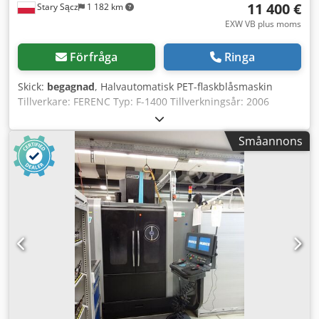
11 400 €
Stary Sącz
1 182 km
EXW VB plus moms
Förfråga
Ringa
Skick:
begagnad
, Halvautomatisk PET-flaskblåsmaskin
Tillverkare: FERENC Typ: F-1400 Tillverkningsår: 2006
Kapacitet: ca 800 st/timme Cedpfeugu E Rex Anverf Antal
formar i maskinen: 2 x 5 L (lock 48 mm) Ugnens mått: -
Småannons
längd: 900 mm - bredd: 900 mm - höjd: 1200 mm
Blåsmaskinens mått: - längd: 1800 mm - bredd: 750 mm -
höjd: 2000 mm Setvikt: 1200 kg Tekniskt skick: begagnad
maskin