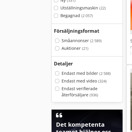
Ny
(531)
Utställningsmaskin
(22)
Begagnad
(2 057)
Försäljningsformat
Småannonser
(2 589)
Auktioner
(21)
Detaljer
Endast med bilder
(2 588)
Endast med video
(324)
Endast verifierade
återförsäljare
(936)
Det kompetenta
teamet hjälper oss