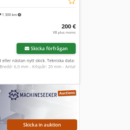
rator: Stamford eller likvärdig
6120 – Automatik för reservkraft d
1 300 km
uddämpat Nödstoppsbrytare Kylare med
ationsdämpare Kylvattenförvärmning
200 €
ndast avsett för stationär användning
VB plus moms
r godkända för mobil användning.
Begär fler bilder
n kan ha kosmetiska fel såsom ytrost
funktion eller prestanda. Genom att
Skicka förfrågan
edveten om aggregatens beskrivna
 eller nästan nytt skick. Tekniska data:
Bredd: 6,0 mm - Kilspår: 20 mm - Antal
n
Skicka in auktion