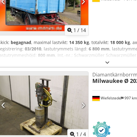
1
/
14
Skick:
begagnad
, maximal lastvikt:
14 350 kg
, totalvikt:
18 000 kg
, a
registrering:
03/2010
, lastutrymmets längd:
6 800 mm
, lastutrymm
lastutrymmeshöjd:
800 mm
, Int.-nr.: Schwarzmüller Schwarzmüller
Tve Abqjkr * 2-axlad * SAF-axlar * Tillåten totalvikt 18 000 kg Inbyt
reservation för fel och mellanförsäljning! Uppgifterna i denna ann
Diamantkärnborrm
utgör inte garanterade egenskaper. Säljaren tar inget ansvar för skri
Milwaukee
Ø 2
utrustning måste kontrolleras separat. Alla uppgifter i annonserna 
landet på förfrågan Öppettider: Måndag till torsdag 09:00–17:00, F
överenskommelse!
Wiefelstede
997 k
1
/
4