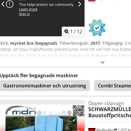
1
/
12
Skick:
mycket bra (begagnad)
, Tillverkningsår:
2017
, Tillgänglig: 2 
möjligt att köpa höglyftande plocktruckar med ett set helt nya batte
styck eller för 3.000 euro styck med begagnade batterier. Produktio
Lyfthöjd: 3.000 mm Körhastighet: 8 km/h Dedpfxsvday Hs Abqskr To
24V Modell: EKM-202 För större kvantiteter är priset förhandlingsba
mångsidiga plockvagnen EKM är idealisk för användning i butiker, f
Upptäck fler begagnade maskiner
plockning utan pall. En stabil mast möjliggör lyft av gods upp till tr
Gastronomimaskiner och utrustning
Combi Steame
till traditionella stegar. Automatiskt stängande dörrar säkerställer 
En sensormatta i golvet ökar rörligheten i förarhytten och ger operat
ståplattformen. Det rymliga arbetsutrymmet ger föraren ökad komfo
Öppen släpvagn
sikt i färdriktningen garanteras. Ergonomiskt placerade reglage möjl
SCHWARZMÜLL
vilket gör arbetet med EKM mycket effektivt.
Baustoffpritsch
Weißenfels
1 077 