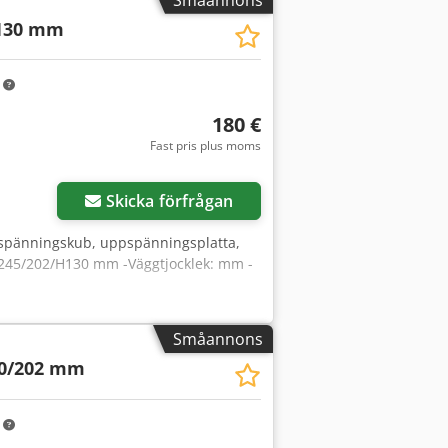
130 mm
m
180 €
Fast pris plus moms
Skicka förfrågan
pspänningskub, uppspänningsplatta,
: 245/202/H130 mm -Väggtjocklek: mm -
Småannons
0/202 mm
m