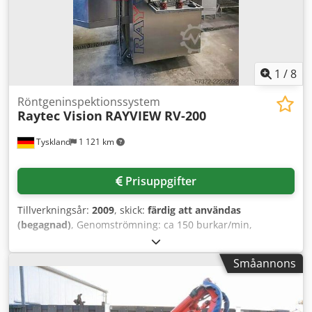
1
/
8
Röntgeninspektionssystem
Raytec Vision
RAYVIEW RV-200
Tyskland
1 121 km
Prisuppgifter
Tillverkningsår:
2009
, skick:
färdig att användas
(begagnad)
, Genomströmning: ca 150 burkar/min,
detektering av främmande föremål – glasfragment från ca
3x3x3 mm, metall från ca 1x1x1 mm, stenar och ben från
Småannons
ca 3x3x3 mm. Lämplig för glasbehållare, plåtbläckburkar,
dryckeskartonger (Carton Bricks) och plastbehållare. Typisk
felutslussningsfrekvens per 10 000 kontrollerade