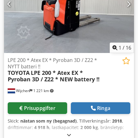
ZON 1 & 2) Temperaturklass = T3 FEM 2 gaffelbord -
justerbara gafflar
1
/
16
LPE 200 * Atex EX * Pyroban 3D / Z22 *
NYTT batteri !!
TOYOTA
LPE 200 * Atex EX *
Pyroban 3D / Z22 * NEW battery !!
Wijchen
1 221 km
Prisuppgifter
Ringa
Skick:
nästan som ny (begagnad)
, Tillverkningsår:
2018
,
drifttimmar:
4 918 h
, lastkapacitet:
2 000 kg
, bränsletyp:
elektrisk
, Tillverkare + modell: TOYOTA LPE 200 * EX *