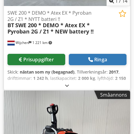
1
/
14
SWE 200 * DEMO * Atex EX * Pyroban
2G / Z1 * NYTT batteri !!
BT
SWE 200 * DEMO * Atex EX *
Pyroban 2G / Z1 * NEW battery !!
Wijchen
1 221 km
Prisuppgifter
Ringa
Skick:
nästan som ny (begagnad)
, Tillverkningsår:
2017
,
drifttimmar:
1 242 h
, lastkapacitet:
2 000 kg
, lyfthöjd:
2 150
mm
, bränsletyp:
elektrisk
, masttyp:
duplex
,
byggnadshöjd:
1 750 mm
, Tillverkare + modell: BT SWE 200
Småannons
* EX * Pyroban 2G / Zon 1 Mast: 2W2150 ID: 24110.7680
Kategori: Demo Mast: 2W2150 Sänkt höjd: 1750 mm
Lyfthöjd: 2150 mm Kapacitet: 2000 kg År: 2017 Timmar:
1242 timmar Dodpjzr Rh Hefx Aicjkr Kapacitet: NY * 24v /
255ah * Tillv. 11/2024 Optioner: * EX * Atex - Pyroban !!!!
System = Ex - Tec 2G Gasgrupp = IIB Typ = 2G (tillåten i