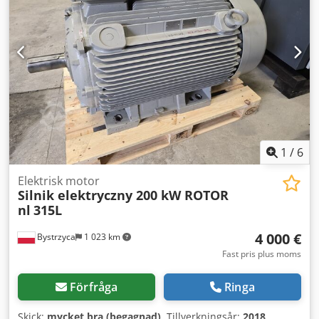
1501 UNI 648 • Matningsspänning: 100–240 V AC •
Frekvens: 50–60 Hz • Strömförbrukning: 40 W • Gränssnitt:
RS232, CAN, USB, Ethernet, Inmatning/Utmatning, Fotpedal
samt 4 kanaler (CH1–CH4) Innehåll: • DELO DELO-UNIPRO-
styrenhet Dodpjzrv Hzjfx Aicskr Det är exakt det objekt som
visas på bilderna som säljs.
1
/
6
Elektrisk motor
Silnik elektryczny 200 kW ROTOR
nl
315L
4 000 €
Bystrzyca
1 023 km
Fast pris plus moms
Förfråga
Ringa
Skick:
mycket bra (begagnad)
, Tillverkningsår:
2018
,