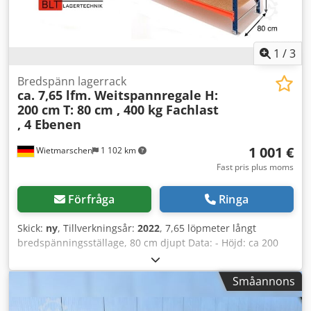
1
/
3
Bredspänn lagerrack
ca. 7,65 lfm. Weitspannregale H:
200 cm
T: 80 cm , 400 kg Fachlast
, 4 Ebenen
1 001 €
Wietmarschen
1 102 km
Fast pris plus moms
Förfråga
Ringa
Skick:
ny
, Tillverkningsår:
2022
, 7,65 löpmeter långt
bredspänningsställage, 80 cm djupt Data: - Höjd: ca 200
cm - Djup: ca 80 cm - Längd: ca 9,56 löpmeter Ställage-
erbjudande består av: - 05 x Ram ca 200 x 60 cm,
Småannons
omonterade - 32 x Balk ca 185 cm - 16 x Hyllplan ca 184,5 x
79,5 cm - 32 x Understrävor (ca 80 cm, galvaniserade) -