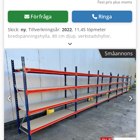
Fast pris plus moms
Förfråga
Ringa
Skick:
ny
, Tillverkningsår:
2022
, 11,45 löpmeter
bredspänningshylla, 80 cm djup, verkstadshyllor,
lagerhyllor, storspannhyllor, smådelslager, hyllsystem,
smådelshyllor Data: - Höjd: ca 200 cm - Djup: ca 80 cm -
Småannons
Längd: ca 11,45 löpmeter Hylla erbjudande bestående av: -
07 x gavlar ca 200 x 80 cm, isärtagna - 36 x bärbalkar ca
185 cm - 18 x hyllplan ca 184,5 x 79,5 cm Dedpjzrvu Eefx
Aicjkr - 36 x stödbalkar / lastfördelare - Inkl.
säkerhetssprintar - Modell: BLT, Typ WR20/80 - Belastning:
400 kg hyllplan, vid jämnt fördelad last - Plan: 3 x
lagernivåer - Spånskiva, naturell - Stolpar blå - Stödbalkar
förzinkade - Ny vara direkt från lager - Andra kvantiteter
tillgängliga! Förmontering av gavlar kan utföras av oss mot
en mindre avgift på 6€/netto per styck. -- OMEDELBART
FLERA TILLGÄNGLIGA -- Pris: 1175,00 € netto + gällande
lagstadgad moms Du får en faktura med angiven moms.
Transport: Leverans sker vid behov genom våra