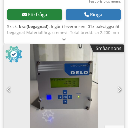
Fast pris plus moms
Förfråga
Ringa
Skick:
bra (begagnad)
, Ingår i leveransen: 01x bakväggsnät,
begagnat Materialfärg: cremevit Total bredd: ca 2.200 mm
Total höjd: ca 1.200 mm Dsdpfxsm E I Nvs Aicskr
Maskstorlek: ca 60 x 50 mm Ramprofilmått (bredd): ca 20 x
Småannons
20 mm Ramprofilmått (höjd): ca 15 x 15 mm Trådtjocklek:
ca 3,00 mm Vikt/st: ca 8,14 kg Intern beteckning: RW-2