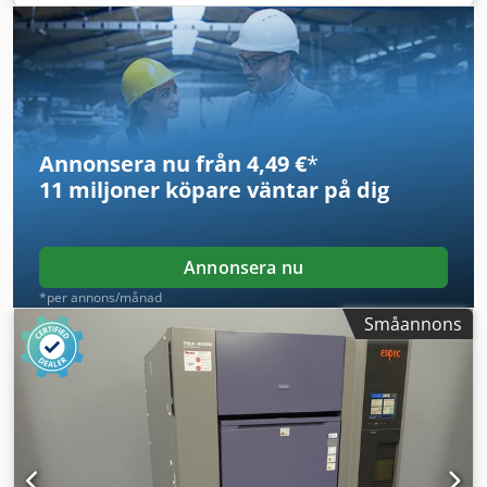
Pyroban 3D / Zon 22 * ID:24090.5905 Kategori: Begagnad
Gafflar: 1150 x 570 mm Kapacitet: 2000 kg Årsmodell: 2018
Dedpfx Aiszq Uhzecokr Drifttimmar: 4918 timmar Batteri:
HELT NYTT * 24V / 344Ah * Årsmodell 2025 Alternativ: * EX
* Atex - Pyroban !!!! Gasgrupp = IIIB Typ = 3D (tillåten i ZON
22) Temperaturklass = T4 (135°C)
Annonsera nu från 4,49 €
*
11 miljoner köpare
väntar på dig
Annonsera nu
*per annons/månad
Småannons