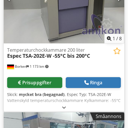
1
/
8
Temperaturchockkammare 200 liter
Espec
TSA-202E-W -55°C bis 200°C
Borken
1 173 km
Prisuppgifter
Ringa
Skick:
mycket bra (begagnad)
, Espec Typ: TSA-202E-W
Vattenskyld temperaturschockkammare Kylkammare: -55°C
till 0°C Dkodpfx Aezh Htkeicor Värmekammare: +50°C till
200°C System: Tvåzons test genom spjällväxling
Småannons
Temperaturvariation ±0,5°C Värmekammare:
Uppvärmningstid: Från omgivningstemperatur (20°C) till