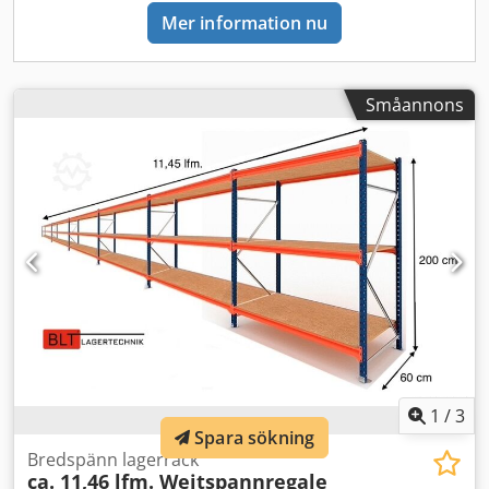
Transport: Leverans sker vid önskemål via vår partner-
Mer information nu
speditionsfirma, kostnaden beror på postnummer.
Montering: Vår utbildade personal hjälper dig gärna med
professionell montering och demontering av din
företagsinredning vid behov. Vår rekommendation:
Småannons
Meddela oss dina behov… Vi hjälper dig gärna att
genomföra dina projekt, från planering till beställning och
montering.
1
/
3
Spara sökning
Bredspänn lagerrack
ca. 11,46 lfm. Weitspannregale