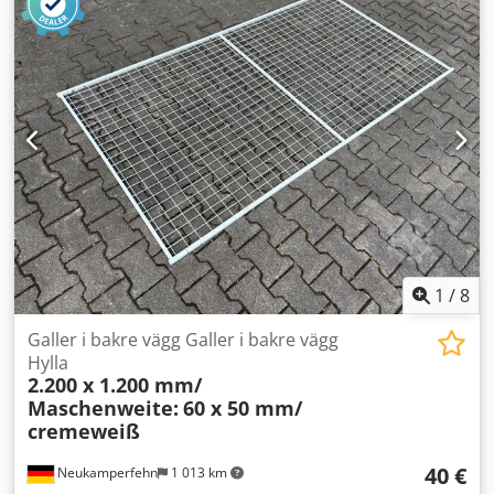
profil, begagnad Materialfärg: crèmevit Profillängd: ca 2
200 mm CS-profilmått: ca 150 x 50 x 15 mm
Materialtjocklek: ca 2,25 mm Vikt per styck: ca 10,500 kg CS
Sigma-profilerna kan vara böjda eller ha mindre skador
eller rostangrepp. Dodpfogfbyzjx Aicekr Våra tjänster i
överblick: (pris på förfrågan) Montering, installation våra
allmänna monteringsvillkor gäller Ställageinspektion
Regalinspektion enligt DIN EN 15635, utförd enligt kraven i
BGR 234 visuell inspektion av alla ställagesystem Leverans
med vår egen fordonsflotta (utan avlastning)
1
/
8
Galler i bakre vägg Galler i bakre vägg
Hylla
2.200 x 1.200 mm/
Maschenweite:
60 x 50 mm/
cremeweiß
40 €
Neukamperfehn
1 013 km