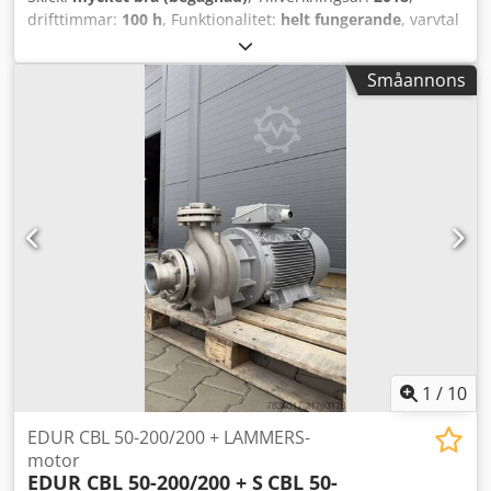
drifttimmar:
100 h
, Funktionalitet:
helt fungerande
, varvtal
(min.):
1 490 varv/min
, inspänning:
400 V
,
ingångsfrekvens:
50 Hz
, Elektrisk motor 200 kW IE4
Småannons
Produktionsår: 2024 Garanti: 6 månader 400 V 1490 rpm
Dkedpfx Aon Tntqjicor 315 L
1
/
10
EDUR CBL 50-200/200 + LAMMERS-
motor
EDUR CBL 50-200/200 + S
CBL 50-