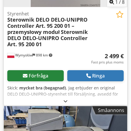
1
/
8
Styrenhet
Sterownik DELO DELO-UNIPRO
Controller Art. 95 200 01 –
przemysłowy moduł
Sterownik
DELO DELO-UNIPRO Controller
Art. 95 200 01
2 499 €
Wymysłów
898 km
Fast pris plus moms
Förfråga
Ringa
Skick:
mycket bra (begagnad)
, Jag erbjuder en original
DELO DELO-UNIPRO-styrenhet till försäljning, avsedd för
industriella system för dosering och härdning av lim.
Enheten är fullt funktionell – den startar korrekt, displayen
Småannons
fungerar och menyn är tydlig och fullt funktionell (se
bilder). Mycket gott skick, med mindre spår av normal
användning. Tekniska data: • Tillverkare: DELO • Modell:
DELO-UNIPRO • Katalognummer: 95 200 01 • Serienummer: