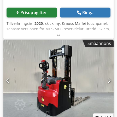
Prisuppgifter
Ringa
Tillverkningsår:
2020
, skick:
ny
, Krauss Maffei touchpanel,
senaste versionen för MC5/MC6 reservdelar. Bredd: 37 cm,
höjd: 47 cm, längd: 8 cm. Dkjdpfxeqvuicj Aicsr
Småannons