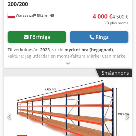
200/200
4 000 €
Warszawa
892 km
4 500 €
VB plus moms
Förfråga
Ringa
Tillverkningsår:
2023
, skick:
mycket bra (begagnad)
,
Faktura: Jag utfärdar en moms-faktura Märke: utan märke
Typ: hydraulpump Modell: Typ- CBL 50-200/200 Dksdpfx
Aijy Amumocor Tillverkarens kod: 2 Förpackningens skick:
Småannons
ingen förpackning