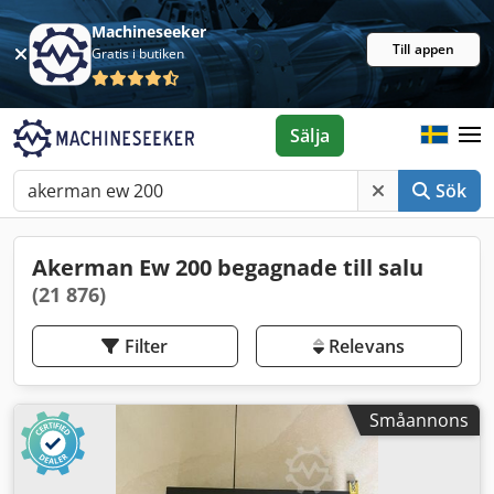
Machineseeker
Till appen
Gratis i butiken
Sälja
Sök
Akerman Ew 200 begagnade till salu
(21 876)
Filter
Relevans
Småannons