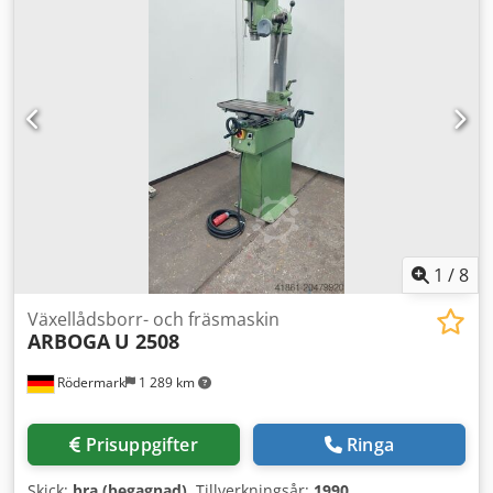
1
/
8
Växellådsborr- och fräsmaskin
ARBOGA
U 2508
Rödermark
1 289 km
Prisuppgifter
Ringa
Skick:
bra (begagnad)
, Tillverkningsår:
1990
,