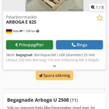
1
/
8
Pelarborrmaskin
ARBOGA
E 825
Velen
1 168 km
Prisuppgifter
Ringa
Skick:
begagnad
, Borrkapacitet i stål (diameter) 25 mm
Utskjut 220 mm Borrslag 110 mm Infästning MK 3 Djdpfx
Apoyfwy Ro Esck Bordstorlek 350 mm rund Varvtal 100 -
2080 varv/min Anslutningsspänning 400 V Totalt
Spara sökning
effektbehov 0,9 kW Maskinvikt ca 0,2 ton Mått L x B x H 0,8
x 0,6 x 1,9 m
Begagnade Arboga U 2508
(11)
Sök nu igenom hela Machineseeker med mer än