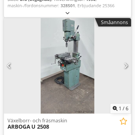
maskin-/fordonsnummer:
328501
, Erbjudande 25366
Teknisk data: - Borrkapacitet: 25 mm - Spindelupptagning:
MK 3 - Borrspindelvarvtal: 100 / 205 / 345 / 440 varv/min,
Småannons
695 / 885 / 1450 / 2900 varv/min Djdpoxu U Suefx Ap Eock -
Borrspindelrörelse: 130 mm - Borrspindelutlägg: 260 mm -
Koordinatbord med 3 T-spår: 580 x 240 mm - Bordets
rörelse: X-axel – 415 mm, Y-axel – 155 mm - Drivning: 400 V
/ 0,75 / 0,9 kW - Platsbehov: ca. B 900 x H 1800 x D 700 mm
- Vikt: ca. 270 kg - Maskinskruvstycke
1
/
6
Växelborr- och fräsmaskin
ARBOGA
U 2508