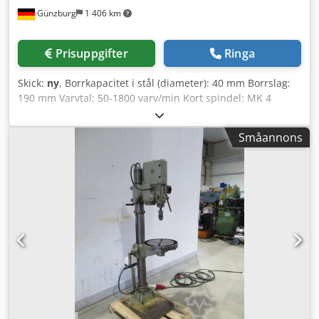
Günzburg
1 406 km
Prisuppgifter
Ringa
Skick:
ny
, Borrkapacitet i stål (diameter): 40 mm Borrslag:
190 mm Varvtal: 50-1800 varv/min Kort spindel: MK 4
Dsdpfxsyv Nr Uo Ap Esck Bordmått: 500x400 mm Totalt
effektbehov: 2,2 kW Maskinvikt ca: 330 kg Platsbehov ca:
Småannons
670 x 500 x 2120 mm -Specialpris- -Utställningsmaskin-