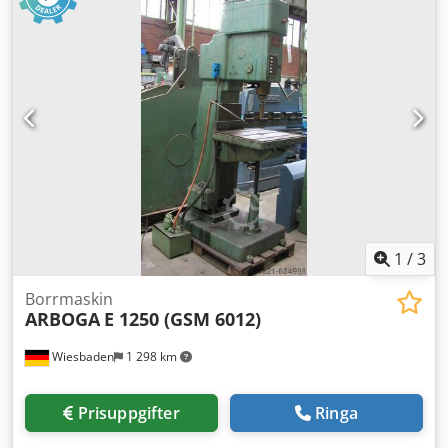
1
/
3
Borrmaskin
ARBOGA
E 1250 (GSM 6012)
Wiesbaden
1 298 km
Prisuppgifter
Ringa