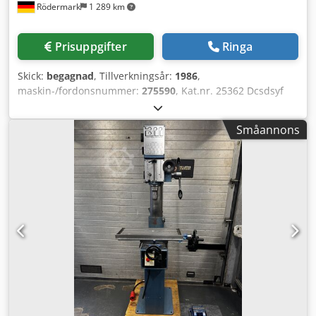
Rödermark
1 289 km
Prisuppgifter
Ringa
Skick:
begagnad
, Tillverkningsår:
1986
,
maskin-/fordonsnummer:
275590
, Kat.nr. 25362 Dcsdsyf
Ehiepfx Ap Eek Tekniska data: - Borrkapacitet: 25 mm -
Spindelupptagning: MK 3 - Varvtal på borrspindel: 100 /
Småannons
205 / 345 / 440 varv/min, 695 / 885 / 1450 / 2900 varv/min -
Borrspindelns slag: 130 mm - Spindelutligg: 260 mm -
Koordinatbord med 3 T-spår: 580 x 240 mm - Bordets
rörelse: X-axel – 415 mm, Y-axel – 155 mm - Drift: 400 V /
0,75 / 0,9 kW - Utrymmesbehov ca. B 900 x H 1800 x D 700
mm - Vikt ca. 270 kg - Maskinskruvstycke