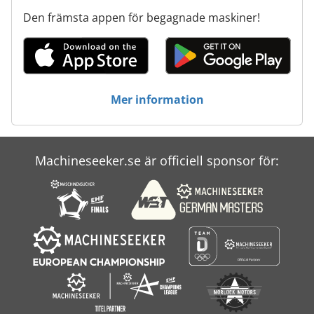
Den främsta appen för begagnade maskiner!
Harrison M 250
Holzma Hpp 250
Metall Arbetsmaskin
Mer information
Phw 2506
Swu 250
Machineseeker.se är officiell sponsor för:
Ursus 250
Vdf 250