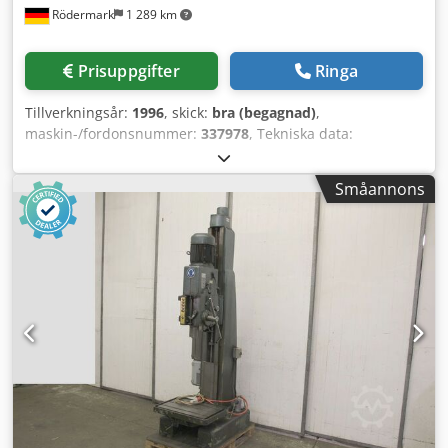
Rödermark
1 289 km
Prisuppgifter
Ringa
Tillverkningsår:
1996
, skick:
bra (begagnad)
,
maskin-/fordonsnummer:
337978
, Tekniska data:
Dcjdpfefmh R Ujx Ap Ejk - Borrkapacitet i stål ST 60: 25 mm
- Borrspindelupptagning: MK 3 - 8 borrspindelvarvtal: 100 -
Småannons
2700 varv/min - Borrspindelspindellyft: 130 mm - 4
matningar: 0,1 - 0,3 mm/varv - Arbetsradie: 270 mm -
Pelardiameter: 115 mm - Borenhet + bord höjdjusterbara -
Med handvev via kugghjul - Bordstorlek: 350 mm - Drift:
400 V / 0,8 / 1,1 kW - Utrymmesbehov: ca B 800 x H 1850 x
D 900 mm - Vikt: ca 250 kg