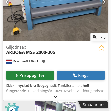
1
/
8
Giljotinsax
ARBOGA
MSS 2000-30S
Drachten
1 093 km
Prisuppgifter
Ringa
Skick:
mycket bra (begagnad)
, Funktionalitet:
helt
fungerande
, Tillverkningsår:
2021
, Mycket välskött gradsax
från Arboga Typ MSS 2000-30S Kapacitet 2025 x 3 mm
Justerbart bakre anslag Automatisk retur Inloppsskydd på
Småannons
baksidan Dcjdpfx Aeza U Inep Eek