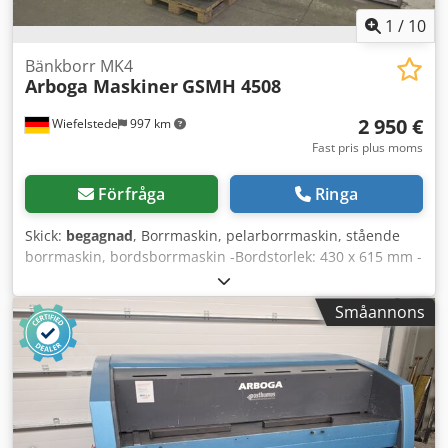
1
/
10
Bänkborr MK4
Arboga Maskiner
GSMH 4508
2 950 €
Wiefelstede
997 km
Fast pris plus moms
Förfråga
Ringa
Skick:
begagnad
, Borrmaskin, pelarborrmaskin, stående
borrmaskin, bordsborrmaskin -Bordstorlek: 430 x 615 mm -
Spindelupptagning: MK4 -Avstånd mellan spindel och
pelare: 365 mm -Varvtal: 63-800 varv/min -Spindelslag: 195
Småannons
mm -Växellåda -Matning: 0,1-0,4 mm/varv Dcjdpfxjdyb Hts
Ap Eek -Vattenskyld -Mått: 730/1040/H2640 mm -Vikt: 1026
kg