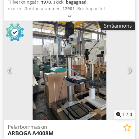
Tillverkningsår:
1970
, skick:
begagnad
,
maskin-/fordonsnummer:
12901
, Borrkapacitet
stål/gjutjärn: 50/60 mm Spindelupptagning: 5 MK
Uträckning: 400 mm Bordstorlek: 700 x 600 mm
Småannons
Pinolrörelse: 275 mm Spindelvarvtal: 32–1030 varv/min
Dsdpfx Apoy R Thj Eock Matningar: 4 steg: 0,1–0,4 mm
Drivmotor: 380 V, 2,2/3,7 kW Platsbehov: 700 x 1200 x 2700
mm Vikt: 1240 kg
1
/
4
Pelarborrmaskin
ARBOGA
A4008M