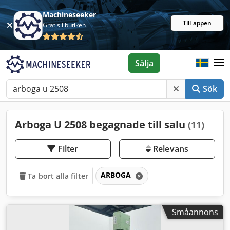
Machineseeker
Till appen
Gratis i butiken
Sälja
Sök
Arboga U 2508 begagnade till salu
(11)
Filter
Relevans
ARBOGA
Ta bort alla filter
Småannons