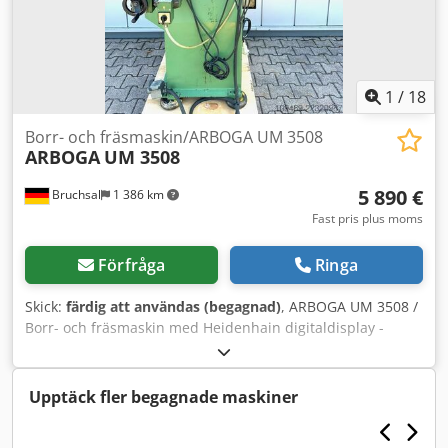
100x75x170 cm Alla tillbehör som visas på bilderna ingår.
Kontakta oss för fraktlösningar! € 2.800,00 exkl. moms!
1
/
18
Borr- och fräsmaskin/ARBOGA UM 3508
ARBOGA
UM 3508
5 890 €
Bruchsal
1 386 km
Fast pris plus moms
Förfråga
Ringa
Skick:
färdig att användas (begagnad)
, ARBOGA UM 3508 /
Borr- och fräsmaskin med Heidenhain digitaldisplay -
Borrdiameter i stål 35 mm -Gängskärning M 24 -Slaglängd
X/Y/Z 450x250x500 mm -Bordsmått 650x270 mm -Korsbord
-Automatisk matning -Heidenhain digitaldisplay -
Upptäck fler begagnade maskiner
Varvtalsområde / Växlar 70-2160 varv/min -Automatisk
matning -Utskjutning 320 mm -Borrdjup ca 170 mm