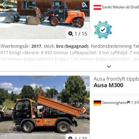
Sankt Nikolai ob Draß
1
/
15
Tillverkningsår:
2017
, skick:
bra (begagnad)
, Fordonsbeskrivning Te
2017 Enligt räknare: 8 832 timmar Lyftkapacitet: 3 ton Lyfthöjd: 7
2,07 meters byggnadshöjd Endast 2,02 meters byggnadsbredd - inkl. 
pallgafflar - hydraulisk snabbkoppling - tredje hydraulkrets fram till 
styrprogram - joystickstyrning - omedelbart körklar - original lack
Ausa frontlyft tippb
i Nederländerna Försäljningspris: 32 950 euro exkl. moms Även förm
Ausa
M300
Gemmrigheim
1 37