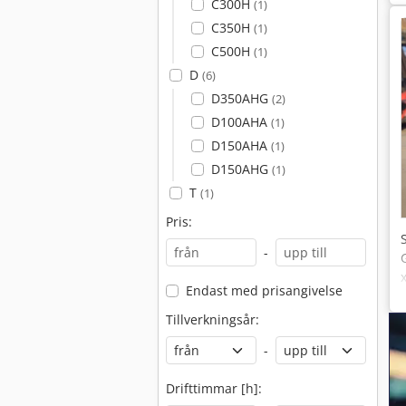
C300H
(1)
C350H
(1)
C500H
(1)
D
(6)
D350AHG
(2)
D100AHA
(1)
D150AHA
(1)
D150AHG
(1)
T
(1)
Pris:
-
Endast med prisangivelse
Tillverkningsår:
-
Drifttimmar [h]: