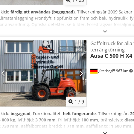
1
/
23
Skick:
färdig att användas (begagnad)
, Tillverkningsår 2009 Saknar
Klimatanläggning Frontlyft, tippfunktion fram och bak, hydraulik, fyr
för användning. Optiska defekter, se bilder. Föredragsvis försäljning 
reservation för fel. Bilder/beskrivning kan avvika.
Gaffeltruck för alla
terrängkörning
Ausa
C 500 H X4
Jüterbog
967 km
1
/
9
Skick:
begagnad
, Funktionalitet:
helt fungerande
, Tillverkningsår:
2
5 000 kg
, lyfthöjd:
3 700 mm
, fri lyfthöjd:
100 mm
, bränsletyp:
dies
2 730 mm
, gaffelbordets bredd:
1 710 mm
, gaffellängd:
1 500 mm
,
konstruktionsbredd:
1 990 mm
, Terrängtruck Csdpfxot Dd D Es Ah