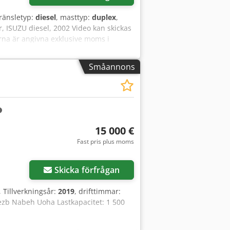
bränsletyp:
diesel
, masttyp:
duplex
,
, ISUZU diesel, 2002 Video kan skickas
erna är angivna exklusive moms i
ierande lager av maskiner, lastbilar,
r i befintligt skick utan garantier (se
Småannons
oka en tid utan förpliktelse. Ring
rijfsstraat 3 5391 LR Nuland
15 000 €
Fast pris plus moms
Skicka förfrågan
, Tillverkningsår:
2019
, drifttimmar:
ezb Nabeh Uoha Lastkapacitet: 1 500