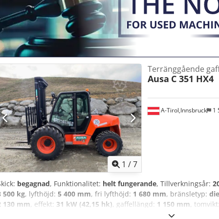
Terränggående gaff
Ausa
C 351 HX4
A-Tirol,Innsbruck
1 
1
/
7
Skick:
begagnad
, Funktionalitet:
helt fungerande
, Tillverkningsår:
2
3 500 kg
, lyfthöjd:
5 400 mm
, fri lyfthöjd:
1 680 mm
, bränsletyp:
die
2 130 mm
, effekt:
31 kW (42,15 hk)
, gaffellängd:
1 150 mm
, tomvikt
drivtyp:
Diesel
, konstruktionsbredd:
2 050 mm
, Terrängtruck Mastty