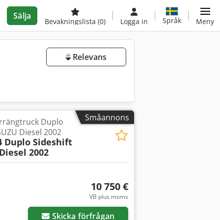
Sälja
Språk
Bevakningslista
(0)
Logga in
Meny
Relevans
Småannons
errängtruck Duplo
ISUZU Diesel 2002
4 Duplo Sideshift
Diesel 2002
10 750 €
VB plus moms
Skicka förfrågan