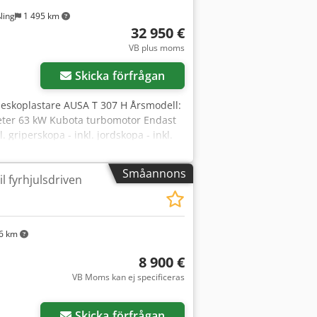
ling
1 495 km
32 950 €
VB plus moms
Skicka förfrågan
leskoplastare AUSA T 307 H Årsmodell:
 meter 63 kW Kubota turbomotor Endast
griperskopa - inkl. jordskopa - inkl.
gaffelram - fyrhjulsdrift - tre
 Chsdomxkatepfx Ah Uja - vägregistrerad
Småannons
il fyrhjulsdriven
ånlig leverans möjlig!!
6 km
8 900 €
VB Moms kan ej specificeras
Skicka förfrågan