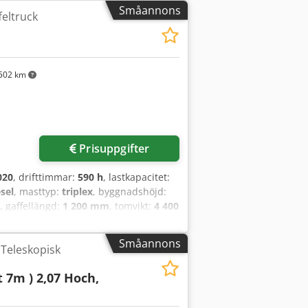
Småannons
eltruck
502 km
Prisuppgifter
020
, drifttimmar:
590 h
, lastkapacitet:
sel
, masttyp:
triplex
, byggnadshöjd:
, gaffellängd:
1 200 mm
, tomvikt:
4 400
00 mm
, Terrängtruck Lastens
pfxjzrcbrj Ah Uoha Masthöjd: Triplex
Småannons
 Teleskopisk
 Framdäck skick: 80 - 100% Bakdäck typ:
ELBART I LAGER, FULLT UTRUSTAD!!! MP
t 7m ) 2,07 Hoch,
am, helhytt, CE-certifikat, KOMFORTSÄTE,
TICKSTYRNING HÖGER