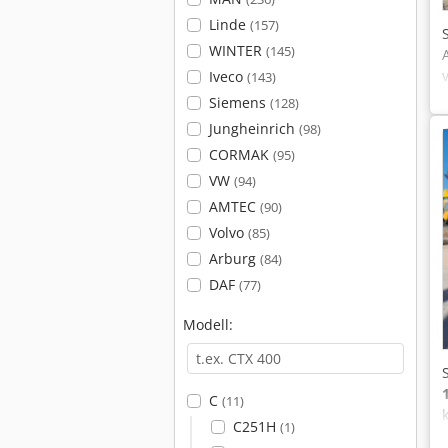
Linde
(157)
WINTER
(145)
Iveco
(143)
Siemens
(128)
Jungheinrich
(98)
CORMAK
(95)
VW
(94)
AMTEC
(90)
Volvo
(85)
Arburg
(84)
DAF
(77)
Modell:
C
(11)
C251H
(1)