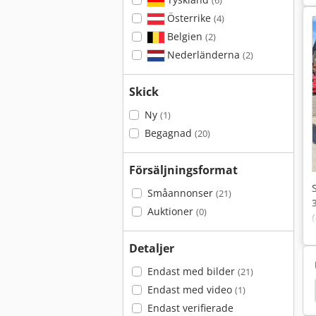
(6)
Österrike
(4)
Belgien
(2)
Nederländerna
(2)
Skick
Ny
(1)
Begagnad
(20)
Försäljningsformat
Småannonser
(21)
Auktioner
(0)
Detaljer
Endast med bilder
(21)
Neuson 6002 Rdv
Neuson 3003
Neuson 2503
Endast med video
(1)
Endast verifierade