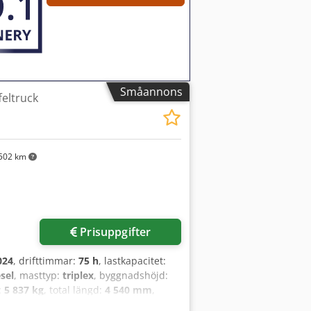
Småannons
eltruck
502 km
Prisuppgifter
024
, drifttimmar:
75 h
, lastkapacitet:
sel
, masttyp:
triplex
, byggnadshöjd:
:
5 837 kg
, total längd:
4 540 mm
,
p: Triplex Hastighetsklass: 20 Skick: Så