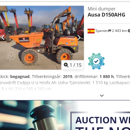
Mini dumper
Ausa
D150AHG
Spanien
2 443 km
1
/
15
Skick:
begagnad
, Tillverkningsår:
2019
, drifttimmar:
1 880 h
, Tillv
Gruvdrift Csdpjx U U Hzofx Ah Uoha Tjänstevikt: 1 510 kg Lastkapacite
x B x H): 314 x 145 x 265 cm