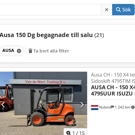
Sök
Ausa 150 Dg begagnade till salu
(21)
AUSA
Ta bort alla filter
Ausa CH - 150 X4 t
Sidoskift 4795TIM 
AUSA
CH - 150 X
4795UUR ISUZU 
Nuland
1 242 km
1
/
15