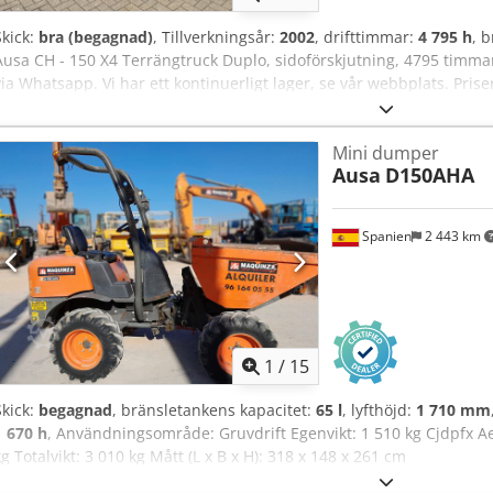
Skick:
bra (begagnad)
, Tillverkningsår:
2002
, drifttimmar:
4 795 h
, 
Ausa CH - 150 X4 Terrängtruck Duplo, sidoförskjutning, 4795 timmar
via Whatsapp. Vi har ett kontinuerligt lager, se vår webbplats. Pris
Nuland. Chodpjzqyuysfx Ah Uja Van de Wert Trading B.V. har ett var
släpvagnar och tillbehör. Alla våra leveranser sker till marknadsprise
Mini dumper
våra allmänna villkor). För en visning och/eller provkörning kan du b
Ausa
D150AHA
gärna innan, vi är inte alltid på plats. Van de Wert Trading B.V. Bed
Spanien
2 443 km
1
/
15
Skick:
begagnad
, bränsletankens kapacitet:
65 l
, lyfthöjd:
1 710 mm
1 670 h
, Användningsområde: Gruvdrift Egenvikt: 1 510 kg Cjdpfx A
kg Totalvikt: 3 010 kg Mått (L x B x H): 318 x 148 x 261 cm