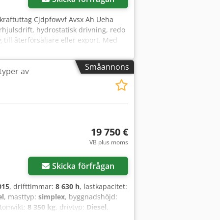
 kraftuttag Cjdpfowvf Avsx Ah Ueha
hjulsdrift, hydrostatisk drivning, redo
till återförsäljare eller export. Med
Småannons
 typer av
19 750 €
VB plus moms
Skicka förfrågan
015
, drifttimmar:
8 630 h
, lastkapacitet:
el
, masttyp:
simplex
, byggnadshöjd:
 tomvikt:
8 350 kg
, drivtyp:
Diesel
,
 Uoha Lastcentrum: 600 mm