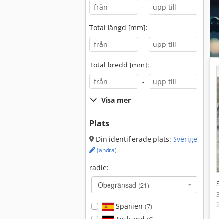
-
Total längd [mm]:
-
Total bredd [mm]:
-
Visa mer
Plats
Din identifierade plats:
Sverige
(ändra)
radie:
Obegränsad
(21)
Spanien
(7)
Tyskland