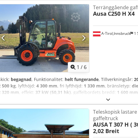
Terränggående gaff
Ausa
C250 H X4
A-Tirol,Innsbruck
1 
1
/
6
Skick:
begagnad
, Funktionalitet:
helt fungerande
, Tillverkningsår:
2
2 500 kg
, lyfthöjd:
4 300 mm
, fri lyfthöjd:
1 330 mm
, bränsletyp:
die
2 320 mm
, effekt:
37 kW (50,31 hk)
, gaffelbordets bredd:
1 600 mm
kg
, total längd:
4 240 mm
, drivtyp:
Diesel
, konstruktionsbredd:
1 8
tyngdpunkt: 500 mm Gaffelbredd: 100 mm Gaffeltjocklek: 40 mm Cjd
Teleskopisk lastare
Tekniskt skick: bra Framdäck typ: luft Framdäck storlek: 12.5/80-18
gaffeltruck
luft Bakdäck skick: 80 - 100% Beskrivning: MASKINEN FINNS OMED
AUSA
T 307 H ( 3
foton 03.2026 Sidoskift, 3:e ventil, 4:e ventil, arbetsstrålkastare fr
2,02 Breit
FÖRBEREDD FÖR STVGO-REGISTRERING / BACKLARMSIGNAL / JOYS