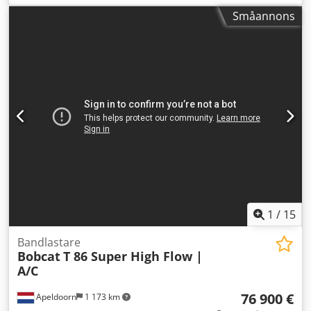
Teknisk information Antal cylindrar: 4 Motorvolym: 2 400 cc
Småannons
Styrning: Styv styrning Motormärke: Bobcat Egenvikt: 4 898
kg Cedpfx Aew U Itajifsrf Mått (L x B x H): 390 x 186 x 206
cm Funktionellt Snabbväxlingssystem: Ja CE-märkning: ja
Skick Tekniskt skick: mycket bra Optiskt skick: mycket bra =
Ytterligare alternativ och utrustning = - 3:e
hydraulikkretsen - Arbetslampor - Gummiband - Högflöde -
Hydraulisk snabbfäste - LED-belysning - Signalljus - Två
hastigheter = Anmärkningar = Drivlina Steg (Tier): Steg V /
Tier IV final Allmänt Produktionsland: USA Skick CE-typ: CE
Skopa för jord, hydrauliskt Power Bobtach, växellåda med
två hastigheter, backkamera, högprestandahydraulik, stor
display, luftfjädrad stol
1
/
15
Bandlastare
Bobcat
T 86 Super High Flow |
A/C
76 900 €
Apeldoorn
1 173 km