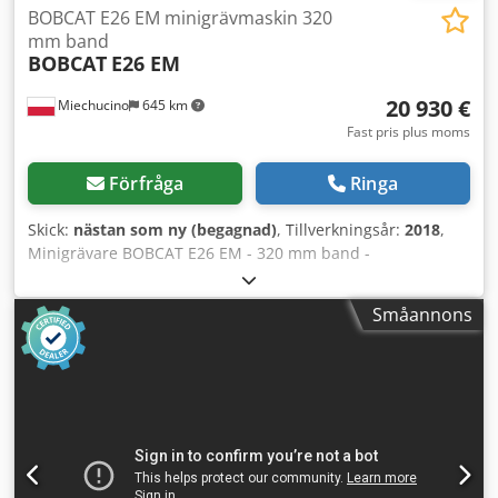
BOBCAT E26 EM minigrävmaskin 320
mm band
BOBCAT
E26 EM
20 930 €
Miechucino
645 km
Fast pris plus moms
Förfråga
Ringa
Skick:
nästan som ny (begagnad)
, Tillverkningsår:
2018
,
Minigrävare BOBCAT E26 EM - 320 mm band -
Tillverkningsår: 2018 Crodpfx Ajtwwr Reifef - 2 660 timmar
driftmotor Motortillverkare: Kubota Motoreffekt: 15,3 kW
Småannons
(vid 2 400 varv/min) Motormodell: D1105-E2B-BCZ-2
Bränsletyp: diesel Antal cylindrar: 3 Slagvolym: 1,123 l
Vridmoment: 71,2 Nm Kylning: vatten Mått totalhöjd: 2 357
mm Markfrigång: 532 mm Bredd (min./max. beroende på
bandställ): 1 398 mm Bandbredd: 320 mm Vikter Marktryck
(geostatisk): 33,5 kPa Driftsvikt med skyddsbåge: 3 069 kg
Driftsvikt med stängd och uppvärmd hytt: 3 188 kg
Hydraulsystem Pumpkapacitet: 2 x 28,8 l/min