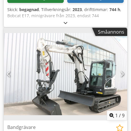
Skick:
begagnad
, Tillverkningsår:
2023
, drifttimmar:
744 h
,
Bobcat E17, minigrävare från 2023, endast 744
drifttimmar, inklusive 4 skopor! ---- * Tillverkare: Bobcat *
Modell: E17 * Årsmodell: 2023 * Avlästa drifttimmar: ca
Småannons
744 Crjdszp Ayvjpfx Aifof * Inkluderar 4 skopor * Snabbt
kopplingssystem * Fullt förarhytt * Utdragbart underrede *
Driftsvikt: 1 711 kg * Kubota dieselmotor * Pris: 16 900
euro, netto + 19 % moms ---- För ytterligare frågor,
vänligen ring: Erik Kortum: WhatsApp ?All information
lämnas utan garanti och ansvar, med reservation för fel
och försäljning.
1
/
9
Bandgrävare