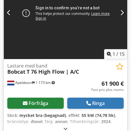
- Gummilarver - Högvolymsflöde - Hydraulisk snabbväxling
- Signallampa - Två hastigheter = Anmärkningar = Drivlina
Utsläppssteg (Tier): Steg V / Tier IV final Allmänt
Produktionsland: USA Skick Csdpfoxn S N Rox Aiforf CE-typ:
CE Hydraulisk snabbväxling, 2 hastigheter, Stor display,
Backkamera, Luftkonditionering, Luftfjädrad stol
1
/
15
Lastare med band
Bobcat
T 76 High Flow | A/C
61 900 €
Apeldoorn
1 173 km
Fast pris plus moms
Förfråga
Ringa
Skick:
mycket bra (begagnad)
, effekt:
55 kW (74,78 hk)
,
bränsletyp:
diesel
, färg:
annan
, Tillverkningsår:
2024
,
drifttimmar:
1 231 h
, Utrustning:
luftkonditionering
,