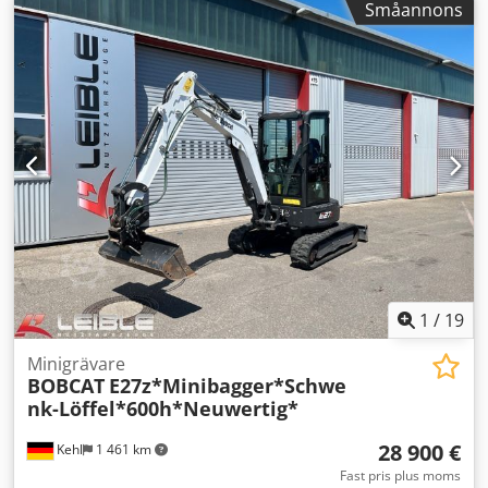
Småannons
1
/
19
Minigrävare
BOBCAT
E27z*Minibagger*Schwe
nk-Löffel*600h*Neuwertig*
28 900 €
Kehl
1 461 km
Fast pris plus moms