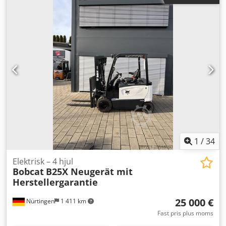
skick: mycket bra Ny påbyggnadsgrader för Bobcat
kompaktlastare, 244 cm bred, inkl. 2 laseremottagare
LR410
1
/
34
Elektrisk – 4 hjul
Bobcat
B25X Neugerät mit
Herstellergarantie
25 000 €
Nürtingen
1 411 km
Fast pris plus moms