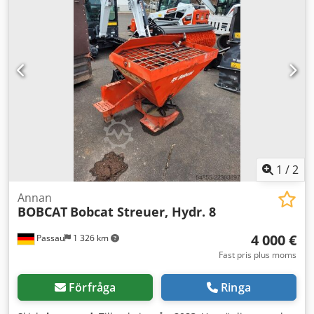
1
/
2
Annan
BOBCAT
Bobcat Streuer, Hydr. 8
4 000 €
Passau
1 326 km
Fast pris plus moms
Förfråga
Ringa