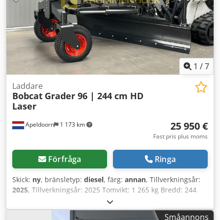
mellanförsäljning! Crsdpfxjyxkrne Aifef Servostyrning,
skyddstak = Ytterligare information = Lyftkapacitet: 3 000
kg Bygghöjd: 230 cm Kontakta Tobias Ebert för mer
information.
1
/
7
Laddare
Bobcat
Grader 96 | 244 cm HD
Laser
25 950 €
Apeldoorn
1 173 km
Fast pris plus moms
Förfråga
Ringa
Skick:
ny
, bränsletyp:
diesel
, färg:
annan
, Tillverkningsår:
2025
, Tillverkningsår: 2025 Tomvikt: 1 265 kg Bredd: 244
cm Styrning: stel CE-märkning: ja Allmänt skick: mycket bra
Tekniskt skick: mycket bra Crodpfx Aeygwmmjifjf Optiskt
Småannons