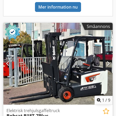
Mer information nu
Småannons
1
/
9
Elektrisk trehjulsgaffeltruck
Bobcat
B18T-7Plus