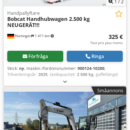
1
/
2
Handpallyftare
Bobcat
Handhubwagen 2.500 kg
NEUGERÄT!!!
325 €
Nürtingen
1 411 km
Fast pris plus moms
Förfråga
Ringa
Skick:
ny
, maskin-/fordonsnummer:
900124-10200
,
Tillverkningsår:
2025
, lastkapacitet:
2 500 kg
, gaffellängd:
1 150 mm
, motortyp: Ingen, tillverkare: Bobcat Crsdpfx
Aijyi I Rnjfsf
Småannons