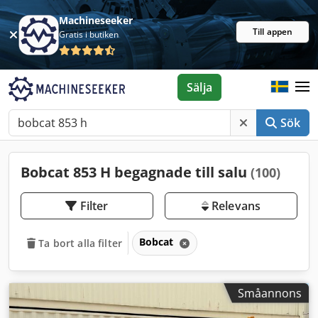
Machineseeker
Till appen
Gratis i butiken
Sälja
Sök
Bobcat 853 H begagnade till salu
(100)
Filter
Relevans
Bobcat
Ta bort alla filter
Småannons