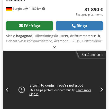
31 890 €
Burghaun
1 189 km
Fast pris plus moms
Förfråga
Ringa
Skick:
begagnad
, Tillverkningsår:
2019
, drifttimmar:
131 h
,
Bobcat S450 kompaktlastare, Årsmodell: 2019, Drifttimmar:
endast 131h!, Pallgaffel, Skopa, Motor: Kubota
[36kW/49hk], Vikt: 2 365 kg, Tyskt fordon, Första ägaren,
Småannons
Gott skick, Omedelbart driftklar, På begäran kan vi erbjuda
leasing- eller finansieringsförslag. Herr Mihm (Tel.) hjälper
dig gärna. Mer information finns på vår hemsida. Med
reservation för felskrivningar och mellanförsäljning!
Snabbväxlingssystem = Ytterligare information = Cjdpfxjy T
Uvte Aiforf Drivning: Band Kontakta Tobias Ebert för mer
information.