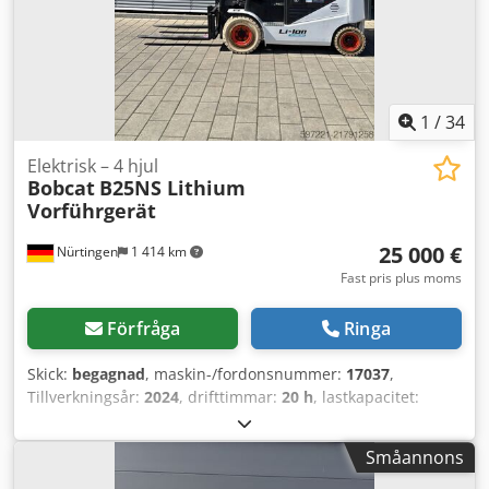
1
/
34
Elektrisk – 4 hjul
Bobcat
B25NS Lithium
Vorführgerät
25 000 €
Nürtingen
1 414 km
Fast pris plus moms
Förfråga
Ringa
Skick:
begagnad
, maskin-/fordonsnummer:
17037
,
Tillverkningsår:
2024
, drifttimmar:
20 h
, lastkapacitet:
2 500 kg
, lyfthöjd:
4 710 mm
, fri lyfthöjd:
1 700 mm
,
lastcentrum:
500 mm
, bränsletyp:
elektrisk
, masttyp:
Småannons
triplex
, byggnadshöjd:
2 180 mm
, batterispänning:
48 V
,
gaffellängd:
1 200 mm
, framdäcksdimension:
23X9-10
,