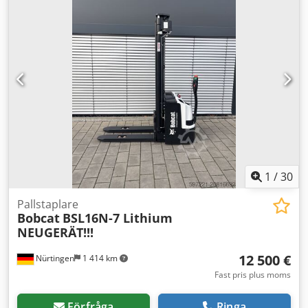
bakdäcksstorlek:
18X7-8
, totalvikt:
3 552 kg
, 5141046
Credpfx Ajy Hau Isifsf Serienummer: FBA47-4880-01823
Batterispecifikationer: 48 V, 600 Ah, litiumbatteri.
1
/
30
Pallstaplare
Bobcat
BSL16N-7 Lithium
NEUGERÄT!!!
12 500 €
Nürtingen
1 414 km
Fast pris plus moms
Förfråga
Ringa