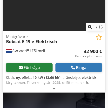
mekaniker för fordon och byggmaskiner och erbjuder
maskiner till ett bra pris. Finansiering, inbyte och hyrköp
av fordon av alla slag är möjligt.----
1
/
15
Minigrävare
Bobcat
E 19 e Elektrisch
32 900 €
Apeldoorn
1 173 km
Fast pris plus moms
Förfråga
Ringa
Skick:
ny
, effekt:
10 kW (13,60 hk)
, bränsletyp:
elektrisk
,
färg:
annan
, Tillverkningsår:
2025
, drifttimmar:
1 h
,
Drivning: Band Tomvikt: 1 910 kg Mått (L x B x H): 381 x 98 x
230 cm CE-märkning: ja Allmänt skick: mycket bra Tekniskt
skick: mycket bra Optiskt skick: mycket bra = Ytterligare
alternativ och utrustning = - Hammare/sorteringsfunktion -
Rotationsfunktion = Anmärkningar = Allmänt