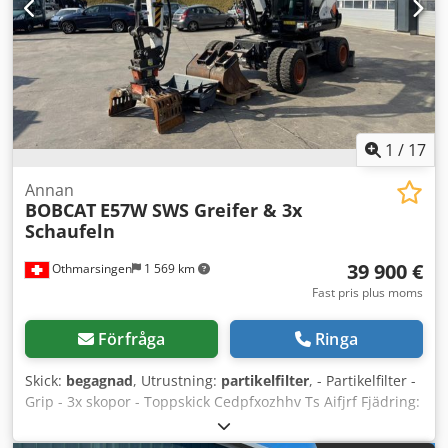
1
/
17
Annan
BOBCAT
E57W SWS Greifer & 3x
Schaufeln
39 900 €
Othmarsingen
1 569 km
Fast pris plus moms
Förfråga
Ringa
Skick:
begagnad
, Utrustning:
partikelfilter
, - Partikelfilter -
Grip - 3x skopor - Toppskick Cedpfxozhhv Ts Aifjrf Fjädring:
Hydraulisk