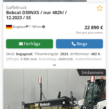
Gaffeltruck
Bobcat
D30NXS / nur 482h! /
12.2023 / SS
22 890 €
Burghaun
1 189 km
Fast pris plus moms
Förfråga
Ringa
Skick:
begagnad
, Tillverkningsår:
2023
, drifttimmar:
482 h
,
lyfthöjd:
4 900 mm
, bränsletyp:
elektrisk
, motortillverkare:
Elektro
, växeltyp:
automatisk
, Bobcat D30NXS dieseltruck,
tillverkningsår: 12/2023, drifttimmar: endast 482 h!,
Småannons
nominell lyftkapacitet: 3 000 kg, gaffellängd: 1 200 mm,
lyfthöjd: 4 900 mm, triplexmast, hydraulisk sideshift,
motor: [45,6 kW/62 hk], vikt: 4 901 kg, mycket gott skick!,
omedelbart leveransklar!, Vi erbjuder gärna ett leasing-
eller finansieringserbjudande vid förfrågan. Herr Mihm
(tel.) hjälper dig gärna. Ytterligare information finns på vår
hemsida. Med reservation för felskrivning och