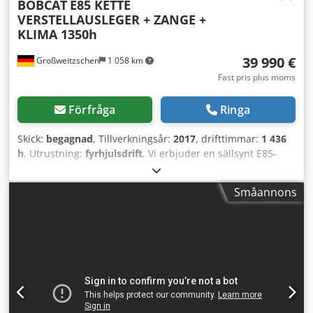
BOBCAT
E85 KETTE
VERSTELLAUSLEGER + ZANGE +
KLIMA 1350h
39 990 €
Großweitzschen
1 058 km
Fast pris plus moms
Förfråga
Ringa
Skick:
begagnad
, Tillverkningsår:
2017
, drifttimmar:
1 436
h
, Utrustning:
fyrhjulsdrift
, Vi erbjuder en sällsynt E85-
modell, inte uthyrd från ett mindre byggföretag, utrustad
med luftkonditionering. * JUSTERBAR BOM med
Småannons
GRIPKLÖ/GRIF * Hydraulisk grävskopa, kan levereras som
tillval, finns i lager mot ett rimligt tilläggspris. * Från ett
mindre byggföretag. * Tysk version. * Endast 1350
driftstimmar. * Gummiband. * Större service utförs 2025
hos BOBCAT. * 44 kW dieselmotor, tillverkare Yanmar. *
Anslutningar för ytterligare redskap. Cjdpfszr Avvjx Aiferf *
Snabbt växlingssystem. * Extra arbetsljus. * Mycket väl
underhållet skick. ----Vi är en verkstad med behöriga