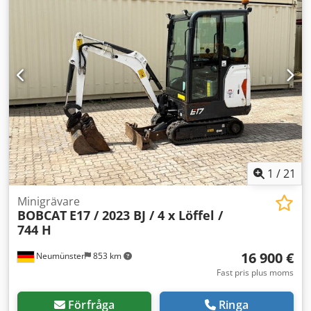
1
/
21
Minigrävare
BOBCAT
E17 / 2023 BJ / 4 x Löffel /
744 H
16 900 €
Neumünster
853 km
Fast pris plus moms
Förfråga
Ringa