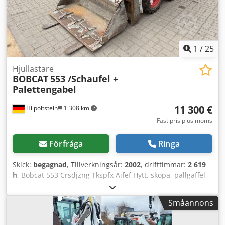
1
/
25
Hjullastare
BOBCAT
553 /Schaufel +
Palettengabel
11 300 €
Hilpoltstein
1 308 km
Fast pris plus moms
Förfråga
Ringa
Skick:
begagnad
, Tillverkningsår:
2002
, drifttimmar:
2 619
h
, Bobcat 553 Crsdjzng Tkspfx Aifef Hytt, skopa, pallgaffel
Småannons