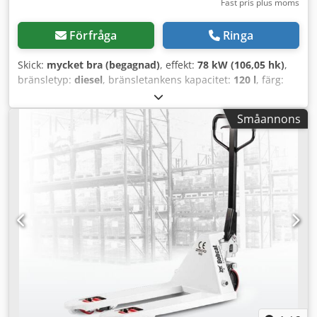
Fast pris plus moms
Förfråga
Ringa
Skick:
mycket bra (begagnad)
, effekt:
78 kW (106,05 hk)
,
bränsletyp:
diesel
, bränsletankens kapacitet:
120 l
, färg:
annan
, lyfthöjd:
3 350 mm
, Tillverkningsår:
2023
,
drifttimmar:
1 168 h
, Utrustning:
luftkonditionering
, Antal
Småannons
cylindrar: 4 Max totalvikt: 5 643 kg Mått (L x B x H): 390 x
203 x 211 cm Motortyp: Bobcat DM03VA Arbetsbredd: 203
cm Snabbväxlingssystem: Ja CE-märkning: ja Tekniskt skick:
mycket gott Optiskt skick: mycket gott = Ytterligare
alternativ och utrustning = - 3:e hydraulkrets - 4:e
hydraulkrets - Arbetsbelysning - FOPS-hyttskydd -
Skogsskyddspaket - Gummilarver Codpfjzbi Sqox Aifjrf -
Högflöde - Hydrauliskt snabbfäste - Radio Bluetooth - Två
hastigheter = Anmärkningar = Drivlina Utsläppsnivå (Tier):
Stage V / Tier IV final Allmänt Tillverkningsland: USA
Superflow, hydraulisk snabbkoppling, 2 hastigheter, stor
display, luftkonditionering, skogsskyddspaket (*utan skydd
för framdörr, endast standardglasdörr)