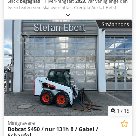
Skick:
begagnad
, Tillverkningsår:
2023
, Var vänlig ange den
tyska texten som ska översättas. Credpfx Aijzkzf Hefsf
Småannons
1
/
15
Minigrävare
Bobcat
S450 / nur 131h !! / Gabel /
Schaufel