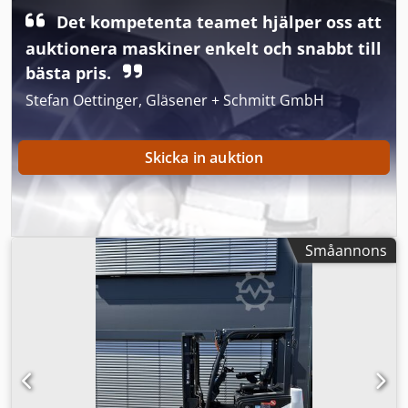
Tillverkningsland: Tjeckien Skick CE-typ: CE Cjdpfx
Det kompetenta teamet hjälper oss att
Asznrnmjifsrf 2 extra hydraulikfunktioner för
auktionera maskiner enkelt och snabbt till
rivnings-/sorteringsgrip, cylinderskyddssats, utskjutbart
bästa pris.
underrede
Stefan Oettinger, Gläsener + Schmitt GmbH
Skicka in auktion
Småannons