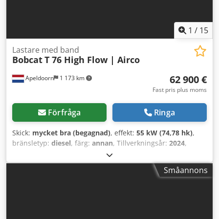
1
/
15
Lastare med band
Bobcat
T 76 High Flow | Airco
62 900 €
Apeldoorn
1 173 km
Fast pris plus moms
Förfråga
Ringa
Skick:
mycket bra (begagnad)
, effekt:
55 kW (74,78 hk)
,
bränsletyp:
diesel
, färg:
annan
, Tillverkningsår:
2024
,
drifttimmar:
916 h
, Utrustning:
luftkonditionering
, Teknisk
information Antal cylindrar: 4 Motorvolym: 2 400 cc
Småannons
Chassistyp: stum Styrning: Bock Motormärke: Bobcat
Tjänstevikt: 4 898 kg Mått (L x B x H): 390 x 186 x 206 cm
Funktionellt Snabbväxlingssystem: Ja CE-märkning: ja Skick
Tekniskt skick: mycket bra Optiskt skick: mycket bra = Fler
alternativ och tillbehör = - Arbetsstrålkastare - Bomfjädring