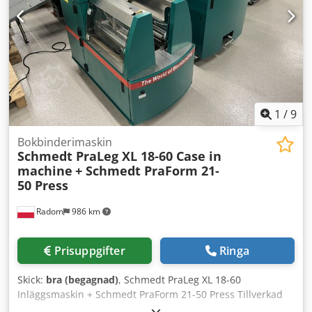
1
/
9
Bokbinderimaskin
Schmedt PraLeg XL 18-60 Case in
machine
+ Schmedt PraForm 21-
50 Press
Radom
986 km
Prisuppgifter
Ringa
Skick:
bra (begagnad)
, Schmedt PraLeg XL 18-60
Inläggsmaskin + Schmedt PraForm 21-50 Press Tillverkad
2022. Schmedt PraLeg XL 18-60 Bokupphängare Maskinen