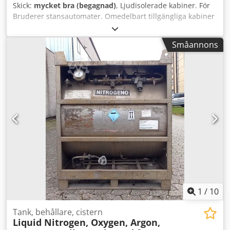
Skick:
mycket bra (begagnad)
, Ljudisolerade kabiner. För
Bruderer stansautomater. Omedelbart tillgängliga kabiner
från lager för maskiner: BST 25 BST 41 BSTA 50 Crsdpfjiw
Icbjx Ac Isf Hytterna är totalrenoverade, noggrant
Småannons
demonterade och packas för transport vid försäljning.
Målade i vitt och antracit (eller färger enligt kundens
önskemål). Kabinen är utrustad med alla nödvändiga
öppningar för enkel användning med en Bruderer-press.
Fram- och bakdörrar med insynsglas. Luftfläkt för
klimatkontroll på ovansidan. För mer information är du
välkommen att kontakta oss. Vi har Bruderer BSTA 25, BSTA
30, BSTA 50, BSTA 110 samt Mabu och Schaal
stansautomater i lager.
1
/
10
Tank, behållare, cistern
Liquid Nitrogen, Oxygen, Argon,