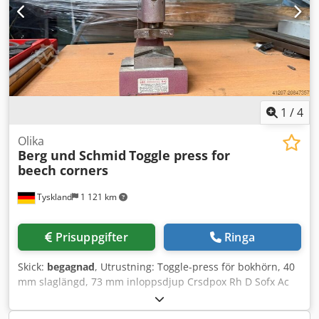
1
/
4
Olika
Berg und Schmid
Toggle press for
beech corners
Tyskland
1 121 km
Prisuppgifter
Ringa
Skick:
begagnad
, Utrustning: Toggle-press för bokhörn, 40
mm slaglängd, 73 mm inloppsdjup Crsdpox Rh D Sofx Ac
Ief