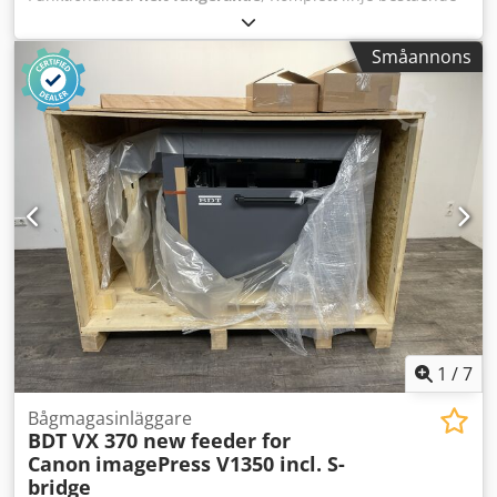
av: Bi-skens upphängd transportör med tvåpunktsbärande
stång, lyft- och rotationsenhet. Sprutbox för robot med full
Småannons
recirkulation och automatiskt förfiltersystem.
Högtrycksbefuktare för sprutbox och flash-off-rum.
Robotiserat sprutsystem för fönster med rengöringsenhet
för jackmunstycke, automatisk färgväxling (3 oberoende),
elektrostatiskt säkerhetssystem, färgflödesmätare.
Torktunnel med LDP-system och axiella fläktar.
Supervisorsystem med datagränssnitt och datamic-läsare.
"Linjen är förpackad för transport. Den har varit installerad
tidigare, men har aldrig tagits i drift." Crjdpfx Acoxw Ux Hj
Ijf
1
/
7
Bågmagasinläggare
BDT VX 370 new feeder for
Canon
imagePress V1350 incl. S-
bridge