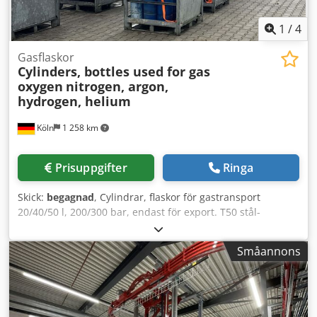
1
/
4
Gasflaskor
Cylinders, bottles used for gas
oxygen
nitrogen, argon,
hydrogen, helium
Köln
1 258 km
Prisuppgifter
Ringa
Skick:
begagnad
, Cylindrar, flaskor för gastransport
20/40/50 l, 200/300 bar, endast för export. T50 stål-
gasflaskor, 50 l, 200 bar, 288 stycken. T40 stål-gasflaskor,
40 l, 200 bar, 288 stycken. T23 stål-gasflaskor, 20 l, 300 bar,
Småannons
288 stycken. Cjdpfx Aceyfpg No Ierf Alla flaskor är
kompletta, tomma och exportklara.