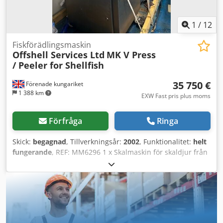
1
/
12
Fiskförädlingsmaskin
Offshell Services Ltd
MK V Press
/ Peeler for Shellfish
35 750 €
Förenade kungariket
1 388 km
EXW Fast pris plus moms
Förfråga
Ringa
Skick:
begagnad
, Tillverkningsår:
2002
, Funktionalitet:
helt
fungerande
, REF: MM6296 1 x Skalmaskin för skaldjur från
Offshell Services Ltd, med två separata matningsrännor
och 2 x Podmores-matningstrattar. Tekniska specifikationer
⚙️ ✅ Tillverkare – Offshell Services Ltd. ✅ Modell – The
Offshell Press MK V (skalmaskin). ✅ Tillverkningsår – 2002.
✅ Konfiguration – Två enheter monterade bredvid
varandra. ✅ Konstruktion – Ram av rostfritt stål och