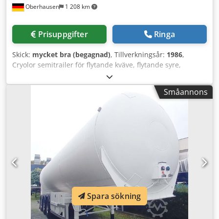
Oberhausen
1 208 km
Prisuppgifter
Ringa
Skick:
mycket bra (begagnad)
, Tillverkningsår:
1986
,
Cryolor semitrailer för flytande kväve, flytande syre,
flytande argon, gas, CO₂ Tillverkare: Cryolor, Frankrike
Årsmodell: 1986 Typ: EFM 17000 Total kapacitet: 17 410
Småannons
liter Tomvikt: 10 050 kg Totalvikt: 22 000 kg Arbetstryck: 20
bar Provningstryck: 27,32 bar Tankkod: R 27.3BN Isolering:
vakuumisolerad Släpet är lämpligt för transport och
lagring av djupkylda, flytande gaser såsom kväve, syre,
argon eller CO₂. Cedpfx Ajwmmakjc Isrf Vi tar gärna fram
ett erbjudande för dig eller ger dig ytterligare information.
Kontakta oss gärna för mer information eller för att boka
en visning.
Spara sökning