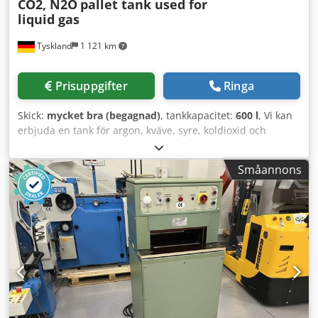
CO2, N2O
pallet tank used for
liquid gas
Tyskland
1 121 km
Prisuppgifter
Ringa
Skick:
mycket bra (begagnad)
, tankkapacitet:
600 l
, Vi kan
erbjuda en tank för argon, kväve, syre, koldioxid och
dikväveoxid: Csdpfevdb A Nex Ac Ierf Tillverkare: AGA
CRYO Volym: 600 liter Arbetstryck: 17,5 bar Vi har även
Småannons
andra tankar för flytande kväve (LIN), flytande syre (LOX),
flytande argon (LAR), flytande naturgas (LNG) och koldioxid
(CO2), samt för argon, syre, kväve och koldioxid, väte och
metan. Vi kan gärna upprätta en offert eller ge dig
ytterligare information. Kontakta oss gärna per telefon
eller e-post för att diskutera möjligheterna.