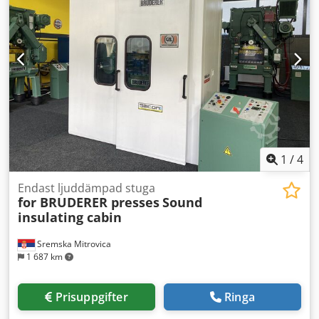
1
/
4
Endast ljuddämpad stuga
for BRUDERER presses
Sound
insulating cabin
Sremska Mitrovica
1 687 km
Prisuppgifter
Ringa