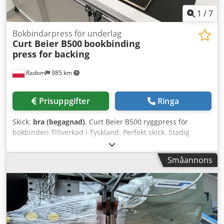
1
/
7
Bokbindarpress för underlag
Curt Beier B500
bookbinding
press for backing
Radom
985 km
Prisuppgifter
Ringa
Skick:
bra (begagnad)
, Curt Beier B500 ryggpress för
bokbinderi Tillverkad i Tyskland. Perfekt skick. Stadig
konstruktion i gjutjärn, kraftigt tryck garanterar exakt
arbete. Codpowt Sugefx Ac Ierf Käköppning 44 cm Vikt 40
Småannons
kg