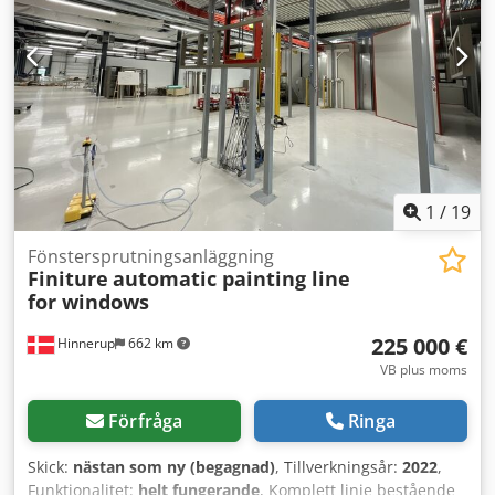
1
/
19
Fönstersprutningsanläggning
Finiture
automatic painting line
for windows
225 000 €
Hinnerup
662 km
VB plus moms
Förfråga
Ringa
Skick:
nästan som ny (begagnad)
, Tillverkningsår:
2022
,
Funktionalitet:
helt fungerande
, Komplett linje bestående