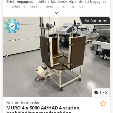
Skick:
begagnad
, I detta erbjudande köper du ett begagnat
tillbehör: "Canon Document Insertion Unit N1"
Försäljningsobjekt: 1 x Canon Document Insertion Unit N1
för diverse Canon-modeller Skick: Denna produkt är ett
Småannons
begagnat enhet och kan därför uppvisa användningsspår
(mindre repor eller missfärgningar). Enheten är
funktionskontrollerad. Crodpfxet Rfh Eo Ac Iof Förpackning
och frakt: Du är välkommen att besöka oss för att se
enheten under våra öppettider. Vänligen boka en tid i
förväg! Sjöduglig förpackning och världsomspännande
leverans möjlig på begäran! För ytterligare information är
du självklart välkommen att kontakta oss personligen.
1
/
8
Bokbinderimaskin
MURO 4 x 5000 A4/HAD
4-station