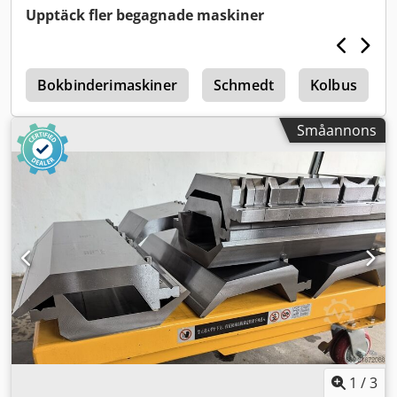
Upptäck fler begagnade maskiner
k
Bokbinderimaskiner
Schmedt
Kolbus
Småannons
1
/
3