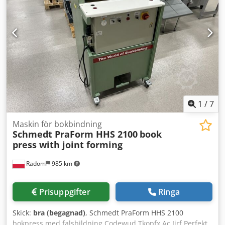
Boka gärna en tid för besök! Sjöduglig paketering och
internationell frakt är möjliga på förfrågan! För mer
information är du självklart välkommen att kontakta oss
personligen.
1
/
7
Maskin för bokbindning
Schmedt PraForm HHS 2100
book
press with joint forming
Radom
985 km
Prisuppgifter
Ringa
Skick:
bra (begagnad)
, Schmedt PraForm HHS 2100
bokpress med falsbildning Codewud Tkopfx Ac Ijrf Perfekt