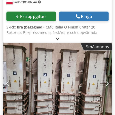
Radom
986 km
Prisuppgifter
Ringa
Skick:
bra (begagnad)
, CMC Italia Q Finish Crater 20
Bokpress Bokpress med spårskärare och uppvärmda
pressplåtar. Crodpfezmu N Rex Ac Isf Tillverkad av CMC,
Italien. Tekniska specifikationer: Maxformat: 420 x 500 x 80
Småannons
mm Vikt: 420 kg Tryck: 5000 kg Inbyggd hydraulenhet.
Automatisk bokmatning. Automatisk formatigenkänning.
Elanslutning: 380V + tryckluft.