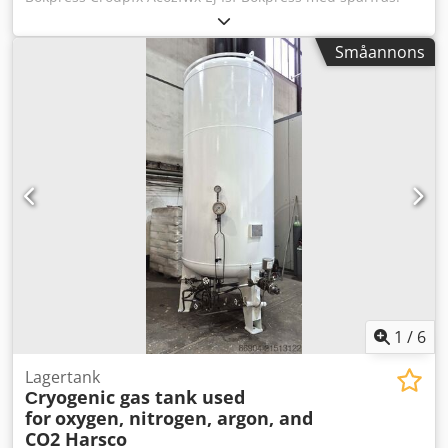
Tillverkad av Schmedt, Tyskland. Tekniska specifikationer:
Max format: 400 x 520 x 100 mm Vikt: 250 kg
Småannons
Strömförsörjning: 380V + tryckluft.
1
/
6
Lagertank
Сryogenic gas tank used
for
oxygen, nitrogen, argon, and
CO2 Harsco