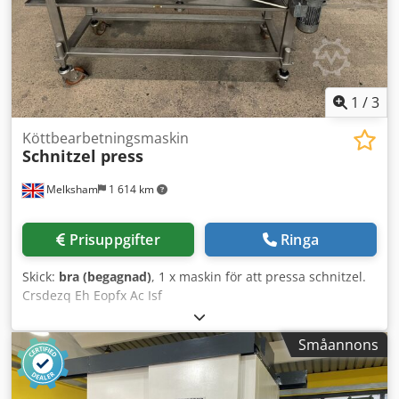
1
/
3
Köttbearbetningsmaskin
Schnitzel press
Melksham
1 614 km
Prisuppgifter
Ringa
Skick:
bra (begagnad)
, 1 x maskin för att pressa schnitzel.
Crsdezq Eh Eopfx Ac Isf
Småannons