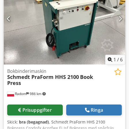
1
/
6
Bokbinderimaskin
Schmedt PraForm HHS 2100
Book
Press
Radom
986 km
Prisuppgifter
Ringa
Skick:
bra (begagnad)
, Schmedt PraForm HHS 2100
Bokpress Crodpfx Acozfwx Ej Isf Bokpress med spårfräs.