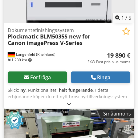
1
/
5
Dokumentefinishingssystem
Plockmatic BLM5035S new for
Canon
imagePress V-Series
19 890 €
Langenfeld (Rheinland)
1 239 km
EXW Fast pris plus moms
Förfråga
Ringa
Skick:
ny
, Funktionalitet:
helt fungerande
, I detta
erbjudande köper du ett nytt broschyrtillverkningssystem
"Plockmatic BLM5035S" Försäljningsobjekt: 1 x Plockmatic
BLM5035S för följande maskiner: Canon imagePRESS V900
Småannons
Canon imagePRESS V1000 Crsdoyuubdopfx Ac Iof Canon
imagePRESS V1350 Skick: Det är en ny enhet i
originalförpackning Förpackning och frakt: Du är
välkommen att titta på enheten under våra öppettider.