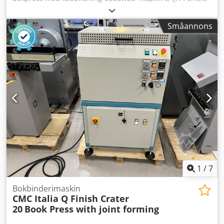
skick, köpt från lager, endast använd som reservmaskin.
Bokpress med rillvärmare. Tillverkad av Schmedt,
Småannons
Tyskland. Tekniska data: Max format: 400 x 520 x 100 mm
Vikt: 250 kg Strömförsörjning: 380 V + tryckluft.
1
/
7
Bokbinderimaskin
CMC Italia Q Finish Crater
20
Book Press with joint forming