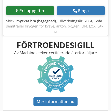
Prisuppgifter
Ringa
Skick:
mycket bra (begagnad)
, Tillverkningsår:
2004
, Gofa
semitrailer kryogen för kväve, argon, oxygen, LIN, LOX, LAR.
År: 2004 Cedpfx Acerk Na As Iorf Arbetstryck: 3 bar Volym:
12000 L Vi har även andra tankbilar till LIN, LOX, LAR, LNG
och CO2, argon, syre, kväve och koldioxid. Vi svarar gärna
FÖRTROENDESIGILL
på dina frågor via telefon och e-post
Av Machineseeker certifierade återförsäljare
Mer information nu