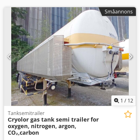
Småannons
1
/
12
Tanksemitrailer
Сryolor gas tank semi trailer
for
oxygen, nitrogen, argon,
CO₂,carbon