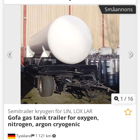
är i gott skick och klar för drift. Maskinen hänger in en
Småannons
bokblock i ett förberett hårdband. Två limverk, steglös
justering av limtjockleken. Cedpfx Acozdazbs Isrf Format:
Blockhöjd: 80 – 450 mm Blockbredd: 110 – 450 mm
Blocktjocklek: 2 – 80 mm Kapacitet: ca 200 – 300 st/h
Elanslutning: 230V Vikt: 300 kg Tillverkad i Tyskland.
Schmedt PraForm 21-50 Bokpress Bokpress med spårfräs.
Tillverkad av Schmedt, Tyskland. Maskinen är i mycket gott
skick och redo för produktion. Tekniska specifikationer:
Max format: 420 x 520 x 100 mm Vikt: 220 kg Elanslutning:
230 V + tryckluft. Priset avser setet med båda maskinerna.
1
/
16
Semitrailer kryogen för LIN, LOX LAR
Gofa gas tank trailer
for oxygen,
nitrogen, argon cryogenic
Tyskland
1 121 km