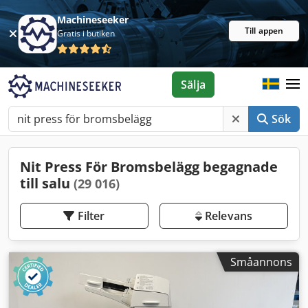
Machineseeker
Till appen
Gratis i butiken
Sälja
Sök
Nit Press För Bromsbelägg begagnade
till salu
(29 016)
Filter
Relevans
Småannons