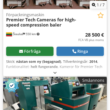
1
/
7
Förpackningsmaskin
Premier Tech
Cameras for high-
speed compression baler
28 500 €
Šiauliai
550 km
FCA VB plus moms
Förfråga
Ringa
Skick:
nästan som ny (begagnad)
, Tillverkningsår:
2014
,
Funktionalitet:
helt fungerande
, Kameror för Premier Tech
högfartspress för balar. Använda mycket lite, som nya. Kan
användas för påsar 465x365x1320 mm. Cjdpfx Acezckp Hj
Småannons
Iorf