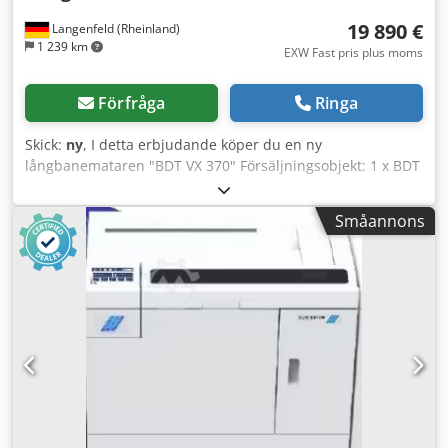
19 890 €
Langenfeld (Rheinland)
1 239 km
EXW Fast pris plus moms
Förfråga
Ringa
Skick:
ny
, I detta erbjudande köper du en ny
långbanemataren "BDT VX 370" Försäljningsobjekt: 1 x BDT
VX 370 för följande maskiner: Canon imagePRESS V1350
inklusive S-Bridge Skick: Det handlar om en ny maskin i
Småannons
originalförpackning Förpackning och leverans: Du är
välkommen att titta på enheten under våra öppettider.
Vänligen boka en tid i förväg! Sjöduglig förpackning och
världsomfattande leverans är möjlig på begäran! För mer
information är du självklart välkommen att kontakta oss
personligen. Crodpfx Aceyuuc Io Ief