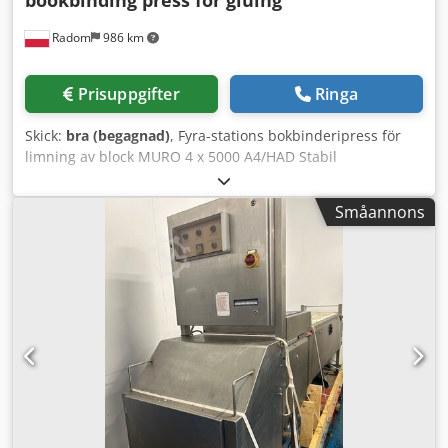
bookbinding press for gluing
Radom
986 km
Prisuppgifter
Ringa
Skick:
bra (begagnad)
, Fyra-stations bokbinderipress för
limning av block MURO 4 x 5000 A4/HAD Stabil
konstruktion, vattentålig skiva och galvaniserade
komponenter. Maskinen är i perfekt skick. Tekniska
Småannons
specifikationer: Format: 350x320x550 (B/D/H) Antal
stationer: 4 Strömförsörjning: 230V Maximal
effektförbrukning: 4kW Vikt: 102kg Crsdpezfwycofx Ac Iof
Hög klämkraft, svänghjul med bekvämt grepp. Elektrisk
torkning med två effektnivåer: 2 och 4kW Varje press kan
vinklas upp till 45′ Konstruktionen är monterad på hjul för
enkel förflyttning.