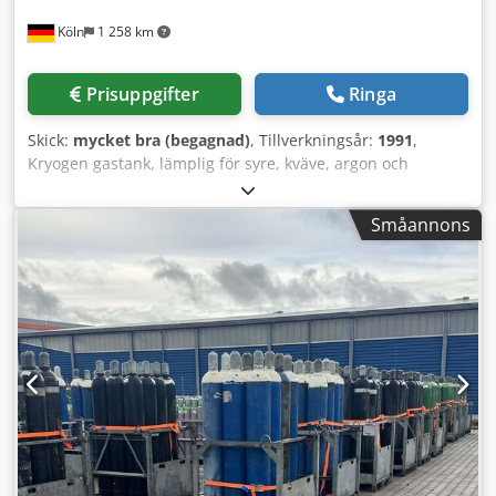
Köln
1 258 km
Prisuppgifter
Ringa
Skick:
mycket bra (begagnad)
, Tillverkningsår:
1991
,
Kryogen gastank, lämplig för syre, kväve, argon och
koldioxid (CO₂). Tillverkare: Harsco (Tyskland)
Tillverkningsår: 1991 Vakuumisolering: med certifikat. Vi
Småannons
har även ett brett utbud av andra tankar för olika tekniska
gaser. Vänligen meddela oss dina specifika krav – vi hjälper
dig gärna. Cedpjyuu Scofx Ac Ijrf