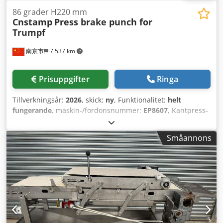
86 grader H220 mm
Cnstamp
Press brake punch for
Trumpf
南京市
7 537 km
Prisuppgifter
Ringa
Tillverkningsår:
2026
, skick:
ny
, Funktionalitet:
helt
fungerande
, maskin-/fordonsnummer:
EP8607
, Kantpress-
stans för Trumpf 86 graders gåshalsstans, H220 mm
Cedpfoyzpf Eex Ac Ierf Material 42CrMo, helhärdad kropp
Småannons
och radiehärdad spets med laser