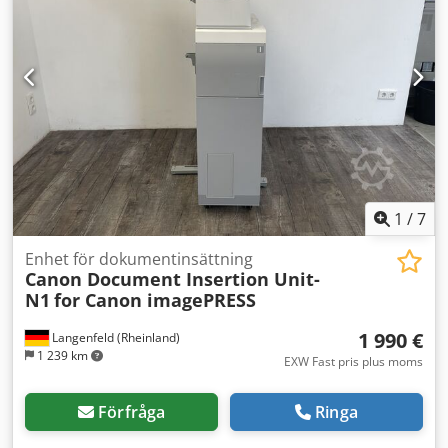
1
/
7
Enhet för dokumentinsättning
Canon Document Insertion Unit-
N1
for Canon imagePRESS
1 990 €
Langenfeld (Rheinland)
1 239 km
EXW Fast pris plus moms
Förfråga
Ringa