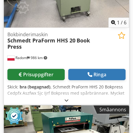
1
/
6
Bokbinderimaskin
Schmedt PraForm HHS 20
Book
Press
Radom
986 km
Prisuppgifter
Ringa
Skick:
bra (begagnad)
, Schmedt PraForm HHS 20 Bokpress
Cedpfx Aszfwx Sjc Ijrf Bokpress med spårbrännare. Mycket
gott skick. Maskinen kommer från en skola. Tillverkad av
Schmedt, Tyskland. Tekniska specifikationer: Max format:
Småannons
350 x 380 x 110 mm Vikt: 250 kg Strömförsörjning: 380V
Flexibel temperaturkontroll.