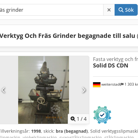
Sök
Verktyg Och Fräs Grinder begagnade till salu
Fasta verktyg och 
Solid
DS CDN
weiterstadt
1 303 
1
/
4
Tillverkningsår:
1998
, skick:
bra (begagnad)
, Solid verktygsslipmas
slipmaskin, vinkelslipmaskin, svarvstålsslipmaskin, stålslipmaskin - 