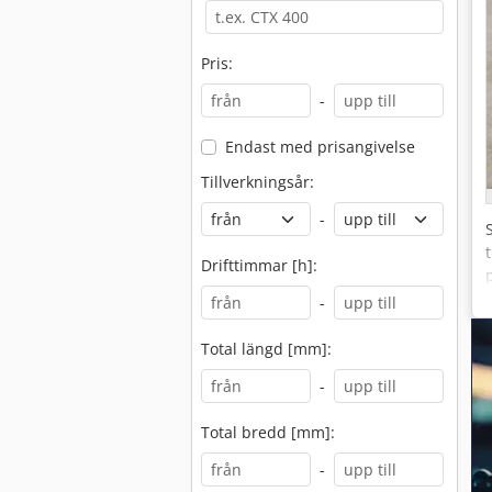
Pris:
-
Endast med prisangivelse
Tillverkningsår:
-
Drifttimmar [h]:
-
Total längd [mm]:
-
Total bredd [mm]:
-