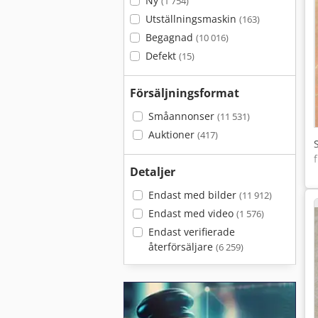
Ny
(1 754)
Utställningsmaskin
(163)
Begagnad
(10 016)
Defekt
(15)
Försäljningsformat
Småannonser
(11 531)
Auktioner
(417)
Detaljer
Endast med bilder
(11 912)
Endast med video
(1 576)
Endast verifierade
återförsäljare
(6 259)