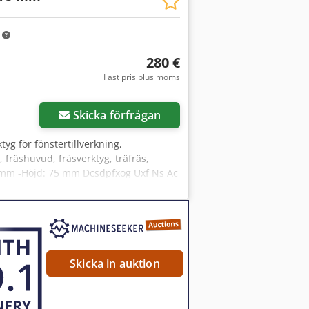
m
280 €
Fast pris plus moms
Skicka förfrågan
tyg för fönstertillverkning,
s, fräshuvud, fräsverktyg, träfräs,
207 mm -Höjd: 75 mm Dcsdpfxog Uxf Ns Ac
: 6,7 kg
Skicka in auktion