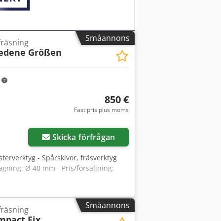
Småannons
fräsning
iedene Größen
m
850 €
Fast pris plus moms
Skicka förfrågan
sterverktyg - Spårskivor, fräsverktyg
tagning: Ø 40 mm - Pris/försäljning:
Småannons
fräsning
mpact Fix