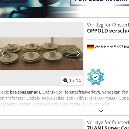
Verktyg för fönster
OPPOLD
versch
Wiefelstede
997 k
1
/
14
Skick:
bra (begagnad)
, Spårskivor, fönsterfräsverktyg, vändskär, fön
för: träfönster Dodpfx Aob A I Hlsc Ieck - Tillverkare: OPPOLD - Upp
komplett - Antal: 1 pall verktyg, olika storlekar - Vikt: 46 kg
Verktyg för fönster
ZUANI
Super Co