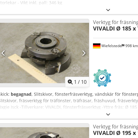
torlekar - Vikt inkl. pall: 346 kg
Verktyg för fräsnin
VIVALDI
Ø 185 x
Wiefelstede
998 k
1
/
10
Skick:
begagnad
, Slitskivor, fönsterfräsverktyg, vändskär för fönster
Slitskivor, fräsverktyg för träfönster, träfräsar, fräshuvud, fräsverkt
Uxgie Isck -Tillverkare: VIVALDI, fönsterfräsverktyg -Yttre fräs: Ø 
mm -Varvtal: upp till max. 6000 varv/min -Vikt: 5,8 kg
Verktyg för fräsnin
VIVALDI
Ø 195 x