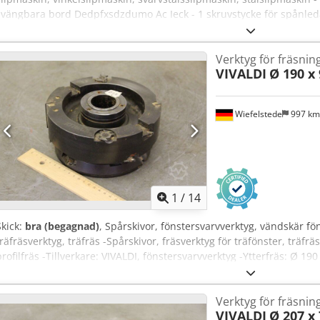
svängbara bord Dedpfxsdzdumo Ac Ieck - 1 skruvstycke för spånleda
1000/1100/H1500 mm - Vikt 336 kg
Verktyg för fräsnin
VIVALDI
Ø 190 x
Wiefelstede
997 k
1
/
14
Skick:
bra (begagnad)
, Spårskivor, fönstersvarvverktyg, vändskär f
träfräsverktyg, träfräs -Spårskivor, fräsverktyg för träfönster, träfrä
profilfräs -Tillverkare: VIVALDI, fönstersvarvverktyg -Ytterfräs: Ø 
Isck -Infästning: Ø 40 mm -Varvtal: upp till max 6000 varv/min -Vikt:
Verktyg för fräsnin
VIVALDI
Ø 207 x