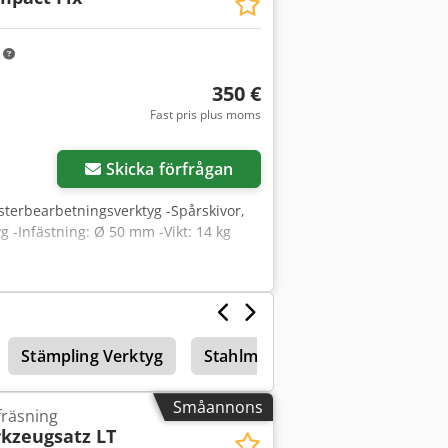
m
350 €
Fast pris plus moms
Skicka förfrågan
nsterbearbetningsverktyg -Spårskivor,
g -Infästning: Ø 50 mm -Vikt: 14 kg
Stämpling Verktyg
Stahlmayer Verktyg
Småannons
fräsning
kzeugsatz LT