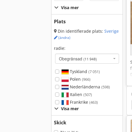
Visa mer
Plats
Din identifierade plats:
Sverige
(ändra)
radie:
Obegränsad
(11 948)
Tyskland
(7 051)
Polen
(966)
Nederländerna
(598)
Italien
(507)
Frankrike
(463)
Schneeberger
Walter
Helitronic
Slipskiva
Visa mer
Skick