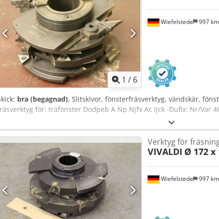
Wiefelstede
997 k
1
/
6
Skick:
bra (begagnad)
, Slitskivor, fönsterfräsverktyg, vändskär, föns
fräsverktyg för: träfönster Dodpeb A Np Njfx Ac Ijck -Dufix: Nr/Var 4
Verktyg för fräsnin
VIVALDI
Ø 172 x
Wiefelstede
997 k