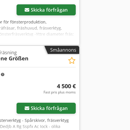
Skicka förfrågan
tor för fönsterproduktion,
träfräsar, fräshuvud, fräsverktyg,
fönsterfräsverktyg -Yttre diameter fräs:
 6000 varv/min -Vikt: 8,2 kg
Småannons
fräsning
ene Größen
m
4 500 €
Fast pris plus moms
Skicka förfrågan
sterverktyg - Spårskivor, fräsverktyg
Dedjb A Rg Sspfx Ac Iock - olika