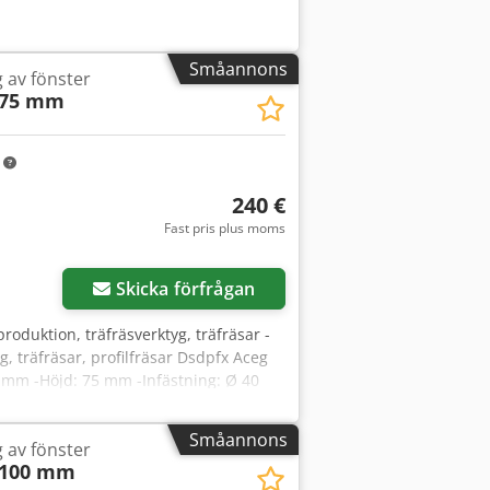
Småannons
g av fönster
 75 mm
m
240 €
Fast pris plus moms
Skicka förfrågan
produktion, träfräsverktyg, träfräsar -
yg, träfräsar, profilfräsar Dsdpfx Aceg
185 mm -Höjd: 75 mm -Infästning: Ø 40
Småannons
g av fönster
 100 mm