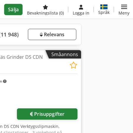
Sälja
Språk
Bevakningslista
(0)
Logga in
Meny
(11 948)
Relevans
Småannons
fräs Grinder DS CDN
km
Prisuppgifter
kin DS CDN Verktygsslipmaskin,
4 slipstationer - 3 vinkebord på