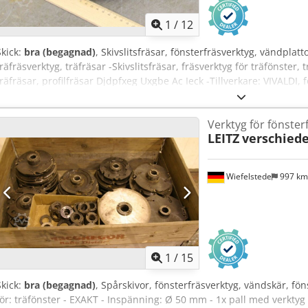
1
/
12
Skick:
bra (begagnad)
, Skivslitsfräsar, fönsterfräsverktyg, vändplat
träfräsverktyg, träfräsar -Skivslitsfräsar, fräsverktyg för träfönster, 
träfräsar, profilfräsar Djdpfxeg Uxgbe Ac Ieck -Tillverkare: VIVALDI, 
Ø 172 mm -Höjd: 100 mm -Infästning: Ø 40 mm -Varvtal: upp till max.
Verktyg för fönster
LEITZ
verschied
Wiefelstede
997 k
1
/
15
Skick:
bra (begagnad)
, Spårskivor, fönsterfräsverktyg, vändskär, fön
för: träfönster - EXAKT - Inspänning: Ø 50 mm - 1x pall med verktyg 