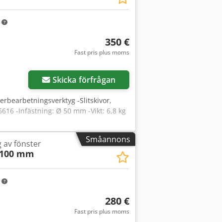
m
350 €
Fast pris plus moms
Skicka förfrågan
terbearbetningsverktyg -Slitskivor,
6616 -Infästning: Ø 50 mm -Vikt: 6,8 kg
Småannons
g av fönster
 100 mm
m
280 €
Fast pris plus moms