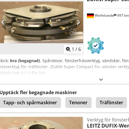
Wiefelstede
997 k
1
/
6
Skick:
bra (begagnad)
, Spårskivor, fönsterfräsverktyg, vändskär, fö
fräsverktyg för: träfönster -ZUANI Super Compact Fix -vänster verkty
Djdpfx Aob A S U Rjc Ijck
Upptäck fler begagnade maskiner
Tapp- och spårmaskiner
Tenoner
Träfönster
Verktyg för fönster
LEITZ
DUFIX-Wer