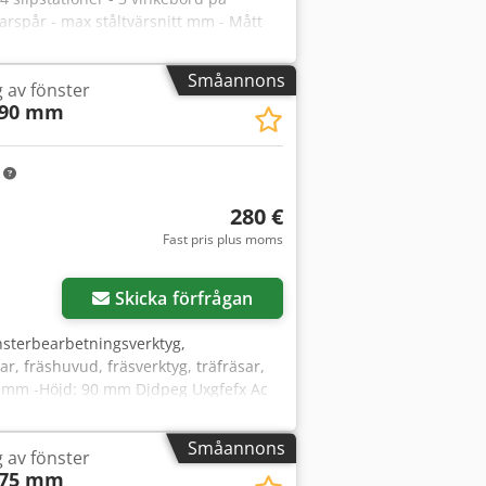
rspår - max ståltvärsnitt mm - Mått
Småannons
g av fönster
 90 mm
m
280 €
Fast pris plus moms
Skicka förfrågan
önsterbearbetningsverktyg,
sar, fräshuvud, fräsverktyg, träfräsar,
190 mm -Höjd: 90 mm Djdpeg Uxgfefx Ac
 9,9 kg
Småannons
g av fönster
 75 mm