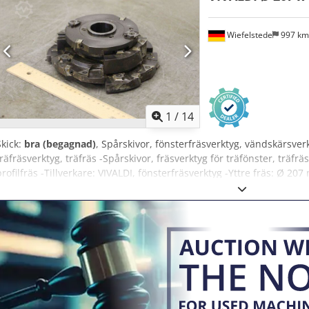
Wiefelstede
997 k
1
/
14
Skick:
bra (begagnad)
, Spårskivor, fönsterfräsverktyg, vändskärsverk
träfräsverktyg, träfräs -Spårskivor, fräsverktyg för träfönster, träfrä
profilfräs -Tillverkare: VIVALDI, fönsterfräsverktyg -Yttre fräs: Ø 
Iek -Upptagning: Ø 40 mm -Varvtal: upp till max. 6000 varv/min -Vikt