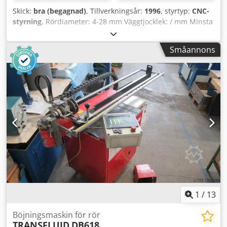
Skick:
bra (begagnad)
, Tillverkningsår:
1996
, styrtyp:
CNC-
styrning
, Rördiameter: 4-28 mm Väggtjocklek: / mm Minsta
bockningsradie: 1,5 x D - 2,0 x D mm Styrning: Siemens
LOGO Dsdpozibvpjfx Adqekr Flödeskapacitet: 4,5 l/min Max
Småannons
bockningsvinkel +/-190° Nominellt tryck: 250 bar
Arbetstryck: 3095 bar Flödeskapacitet: 4,5 l/min Totalt
effektbehov: 1,5 kW Drivning: hydraulcylinder och rullkedja
1
/
13
Böjningsmaskin för rör
TRANSFLUID
DB618