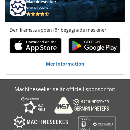
Machineseeker
Mvf 44
Gratis i butiken
Ng 200
Den främsta appen för begagnade maskiner!
Safmig 340 Bl
Tgs 172
Transmig 400
Mer information
Trä Fräsmaskin
Träns-Maskin
Machineseeker.se är officiell sponsor för:
Tur 560