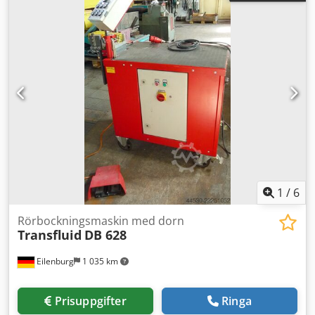
1
/
6
Rörbockningsmaskin med dorn
Transfluid
DB 628
Eilenburg
1 035 km
Prisuppgifter
Ringa