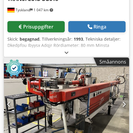
Tyskland
1 047 km
Prisuppgifter
Ringa
Skick:
begagnad
, Tillverkningsår:
1993
, Tekniska detaljer:
Dkedpfou Ibyysx Adqjr Rördiameter: 80 mm Minsta
rördiameter: 6 mm Styrning för program: Gelma MM-1
Röruppmatningslängd: 1800 mm Maskinens vikt ca.: 0,232
Småannons
t Maskinens mått ca. LxBxH: 1,9 x 0,7 x 1,3 m
Halvautomatisk RÖRBÖJNINGSMASKIN Arbetslägen:
manuell drift samt halvautomatisk Användningsområde:
för återkommande, upprepade bockningsprocesser av rör
(t.ex. hydraulikrörläggning) Vridenheten med
bockningsförval för 3 olika bockningsvinklar i enkel- och
automatikläge. För närvarande är maskinen utrustad med
ett anslagsstag för rörstorlek Ø 10 mm och 6 vinkellägen.
Bockningsradie beroende av materialet som används.
Rörbockningsmaskinen är mobil/flyttbar.
Utrustning/tillbehör: 6 st kamstänger/anslagsstänger 6 st
styrskivor Bockningsverktyg för Ø 12 mm *