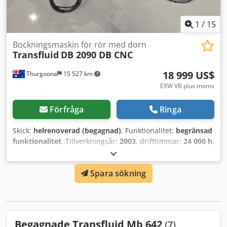
manual, nödstopp
, Bockningsprogramvaran behöver en
ny uppdatering. Bockningsdorn finns, bockningsverktyg
ingår ej. Dkodpfx Adjxcxupsqjr
1
/
15
Bockningsmaskin för rör med dorn
Transfluid
DB 2090 DB CNC
18 999 US$
Thurgoona
15 527 km
EXW VB plus moms
Förfråga
Ringa
Skick:
helrenoverad (begagnad)
, Funktionalitet:
begränsad
funktionalitet
, Tillverkningsår:
2003
, drifttimmar:
24 000 h
,
Rördiameter (max.):
100 mm
, Rörets längd (max.):
4 100
mm
, Böjningsvinkel (max.):
183 °
, böjningsradie (max.):
300
Spara sökning
mm
, väggtjocklek:
8 mm
, Transfluid DB 2090 DB CNC
rörbockningsmaskin med dorn. Utmärkt högkvalitativ
maskin från Tyskland, med helt renoverade
huvudhydraulpumpar och fullständigt rekonditionerad
huvuddel. Endast ny encoder behöver monteras, sedan är
Begagnade Transfluid Mb 642
(7)
maskinen körklar. Funktioner inkluderar: - Maximal