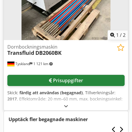
1
/
2
Dornbockningsmaskin
Transfluid
DB2060BK
Tyskland
1 121 km
Prisuppgifter
Skick:
färdig att användas (begagnad)
, Tillverkningsår:
2017
, Effektområde: 20 mm–60 mm, max. bockningsvinkel:
180°+10°, max. bockningsradie: 150 mm, nytt längdmått:
3048 mm, bockningshöjd: 1050 mm, max.
böjmotståndsmoment: 12,1 cm³, bockningstolerans:
Upptäck fler begagnade maskiner
+/-0,1°, driftstryck: 200 bar, anslutningseffekt: 4 kW,
maskindimensioner (L/B/H): ca 2000 mm/900 mm/1200