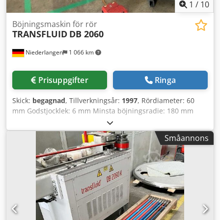
1
/
10
Böjningsmaskin för rör
TRANSFLUID
DB 2060
Niederlangen
1 066 km
Prisuppgifter
Ringa
Skick:
begagnad
, Tillverkningsår:
1997
, Rördiameter: 60
mm Godstjocklek: 6 mm Minsta böjningsradie: 180 mm
Totalt effektbehov: 5,5 kW Dksdst I D Uxepfx Adqsr
Maskinvikt: ca 1300 kg Utrymmesbehov: ca 3500 x 1250 x
Småannons
1300 mm Beskrivning: Rundrör stål (S235): 60,0 x 6,0 mm
Rundrör rostfritt stål (S 355): 60,0 x 4,0 mm Fyrkantsrör
stål: 50 x 50 x 4,0 mm Rektangulärrör stål: 60 x 40 x 2,0 mm
Max. användningslängd: 3048 mm Böjhastighet: 10°/s Inkl.
verktyg (se foton) Dorn saknas, kan eftermonteras.