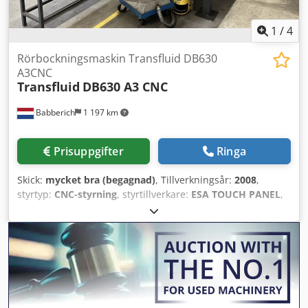
1
/
4
Rörbockningsmaskin Transfluid DB630
A3CNC
Transfluid
DB630 A3 CNC
Babberich
1 197 km
Prisuppgifter
Ringa
Skick:
mycket bra (begagnad)
, Tillverkningsår:
2008
,
styrtyp:
CNC-styrning
, styrtillverkare:
ESA TOUCH PANEL
,
Rörets längd (max.):
4 000 mm
, böjningsradie (max.):
180
mm
, böjningsradie (min.):
10 mm
, totalvikt:
3 700 kg
, total
längd:
6 000 mm
, total bredd:
1 800 mm
, total höjd:
1 800
mm
, Rörbockningsmaskin Transfluid - DB630 A3 CNC
MACH-ID 9616 Tillverkare: Transfluid Typ: DB630 A3 CNC
Djdpoy N Rv Iefx Adqekr Styrsystem: ESA TOUCH PANEL
Årsmodell: 2008 Max. produkt Ø: 30mm Min. produkt Ø: