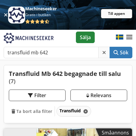
Machineseeker
Till appen
Gratis i butiken
Sälja
Sök
Transfluid Mb 642 begagnade till salu
(7)
Filter
Relevans
Transfluid
Ta bort alla filter
Småannons