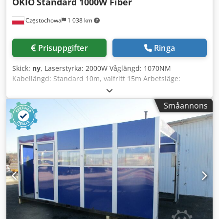
OKIO
Standard 1000W Fiber
Częstochowa
1 038 km
Prisuppgifter
Ringa
Skick:
ny
, Laserstyrka: 2000W Våglängd: 1070NM
Kabellängd: Standard 10m, valfritt 15m Arbetsläge:
kontinuerligt / modulerat Svetsningshastighetsintervall:
0~120mm/s Credsw T Rhdjpfx Acfef Vattenkylning: intern
Småannons
vattenkylare Omgivningstemperaturområde: 15~35°C
Intervall för luftfuktighet i arbetsmiljö: