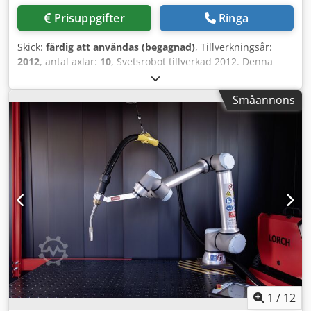
Prisuppgifter
Ringa
Skick:
färdig att användas (begagnad)
, Tillverkningsår:
2012
, antal axlar:
10
, Svetsrobot tillverkad 2012. Denna
CLOOS C50-svetscell är utrustad med en QRC 350-
robotmodell och inkluderar en Qineo Pulse 450-
Småannons
svetsströmkälla. Systemet är utrustat med en linjär
spåraxelkonfiguration, en mekanisk rengöringsstation för
svetsbrännaren och komponenter för två stationer. Det har
även ett skyddande säkerhetsstaket och roterbara
arbetsstyckspositionerare. Om du är ute efter
högkvalitativa svetsfunktioner bör du överväga svetscellen
CLOOS C50 som vi har till salu. Kontakta oss för mer
information. - Robotmodell: QRC 350 (girOX QRC 350)-
Styrversion: QC6- Svetsströmkälla: Qineo Pulse 450 (CAN)-
Strömförsörjning: 400 V / växelström, 3-fas, 50 Hz-
Ansluten belastning: 12 kVA (systemdatabladet anger en
maximal systembelastningskapacitet på 45 kVA)- Säkring
krävs: 25 A (systemkretsen specificerar max 63 A)-
Styrskåpets mått: 800 mm x 1900 mm x 600 mm-
1
/
12
Kontrollskåpets vikt: 300 kg- Ingående kringutrustning:*