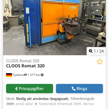
ROB.VR1500 DINSE-ZA Inkluderar 2 rotationssvetsbord
Codpfx Acorl S Ufofjrf Bordsmått: vardera 1200 × 750 mm
Pneumatiskt driven rengöringsenhet Station för
positionering och riktning av brännare Strömkälla,
tillverkare: FRONIUS, typ: svetssystem TPS 4000 Levereras
med teknisk dokumentation Notering: Maskinen kan
transporteras med standard lastbil. Tekniska data Mått (L ×
B × H): ca 4700 × 3500 × 3800 mm Vikt: ca 5000 kg
Tillverkningsår: 2000
1
/
24
CLOOS Romat 320
CLOOS
Romat 320
Tyskland
1 377 km
Prisuppgifter
Ringa
Skick:
färdig att användas (begagnad)
, Tillverkningsår:
2009
, antal axlar:
8
, Svetsrobot tillverkad 2009. Denna
CLOOS Romat 320 är utrustad med en integrerad 2-axlig