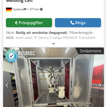
Welding Cell
Tyskland
1 377 km
Prisuppgifter
Ringa
Skick:
färdig att användas (begagnad)
, Tillverkningsår:
2025
, antal axlar:
7
, Denna 7-axliga FRONIUS TransSteel
4000-pulssvetscell tillverkades år 2025. Den är utrustad
med avancerad stålöverföringsteknik och har funktioner
Småannons
för puls-MIG/MAG-svetsning. Systemet omfattar en cobot
av typen Universal Robots UR10e, ett Siegmund-svetsbord
och en Fumator Minivac 200D-utsugsenhet. Om du är ute
efter högkvalitativa svetsfunktioner bör du överväga den
FRONIUS TransSteel 4000 pulssvetscell som vi har till salu.
Kontakta oss för mer information. Csdpfjzic Elox Acfsrf -
Teknik: Stålöverföringsteknik / Puls-MIG/MAG-
Cobot-/robotmärke: Universal Robots- Cobot-/robotmodell:
UR10e- Tillverkningsår för cobot: 2025- Svetsbordets
märke: Siegmund (Extreme 8.7-serien, perforerat
rutmönster)- Märke/modell på avsugningsenhet: Fumator