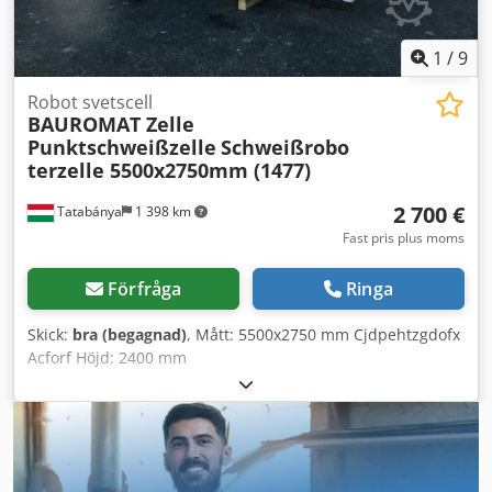
1
/
9
Robot svetscell
BAUROMAT Zelle
Punktschweißzelle
Schweißrobo
terzelle 5500x2750mm (1477)
2 700 €
Tatabánya
1 398 km
Fast pris plus moms
Förfråga
Ringa
Skick:
bra (begagnad)
, Mått: 5500x2750 mm Cjdpehtzgdofx
Acforf Höjd: 2400 mm