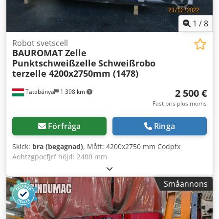
1
/
8
Robot svetscell
BAUROMAT Zelle
Punktschweißzelle
Schweißrobo
terzelle 4200x2750mm (1478)
2 500 €
Tatabánya
1 398 km
Fast pris plus moms
Förfråga
Ringa
Skick:
bra (begagnad)
, Mått: 4200x2750 mm Codpfx
Aohtzgpocfjrf höjd: 2400 mm
Småannons