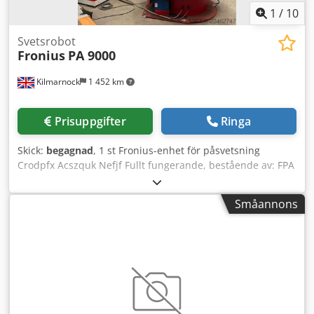
1
/
10
Svetsrobot
Fronius
PA 9000
Kilmarnock
1 452 km
Prisuppgifter
Ringa
Skick:
begagnad
, 1 st Fronius-enhet för påsvetsning
Crodpfx Acszquk Nefjf Fullt fungerande, bestående av: FPA
9000 Digitalt styrsystem Komplett med PA9000-RC
fjärrkontroll Programvara för borr-till-borr-justering 1 st TT
Småannons
5000 DC, 500 A TIG-svetsaggregat 1 st TT 2200 DC, 220 A
HW-svetsaggregat 1 st korssläde, 2 000 mm x 1 000 mm 1
st KD1500 TIG-trådmatarenhet 1 st standard, enkel
trådmatarenhet med vridbart svetshuvud Komplett med
alla tillhörande anslutningskablar och slangpaket 1 st
roterande bord, 10 ton 1 st robust kolumn- och
svängarmskonstruktion, 4 x 3 Kan levereras och integreras
med ett valfritt 3-tons ihåligt huvud för horisontell