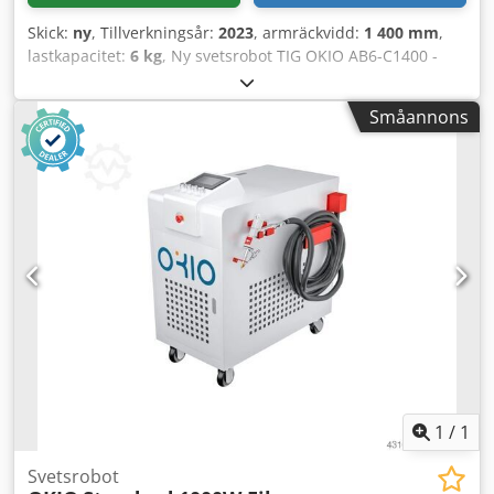
Skick:
ny
, Tillverkningsår:
2023
, armräckvidd:
1 400 mm
,
lastkapacitet:
6 kg
, Ny svetsrobot TIG OKIO AB6-C1400 -
Ursprungsland: Kina Credpeqnt N Dofx Acfef -Typ: AB6-
C1400 -Antal axlar: 6 -Räckvidd: 1400 mm -Maximal
Småannons
bärkapacitet: 6 kg -Styrskåp -Fjärrkontroll -Trådmatare -
Svetskällan: TIG WSM400R -Kylare
1
/
1
Svetsrobot