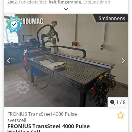
2002
, Funktionalitet:
helt fungerande
, Erbjuds är en
robotstyrd CLOOS-svetsanläggning. 1)
Robotsvetsanläggning CLOOS, trådtillförsel: 30 m/min,
Småannons
trådspolens vikt, stål: 15 kg, trådspolens vikt, aluminium: 4
kg, mått, svetskällan X/Y/Z: 1245 mm/470 mm/930 mm, vikt,
svetskällan: ca 190 kg, mått, trådtillförsel: 680 mm/410
mm/235 mm, vikt, trådtillförsel: ca 24 kg. 2) Svetsrobot
CLOOS ROMAT 310, nyttolast: ca 10 kg, max. räckvidd: ca
1540 mm, max. arbetsstyckets vikt: ca 3500 kg, styrning:
CLOOS ROTROL II-D. 3) Arbetsstyckespositionerare CLOOS
WPV-DP-10000 N, antal: 2. 4) Svetsströmkällor CLOOS GLC
503 Quinto, antal: 2. 5) Huvudkopplingsskåp CLOOS. 6)
Svetsröksutsug. Inklusive skyddsbur och kringutrustning.
Visning efter överenskommelse möjlig. Credpfxjzli Acs
Acfsf
1
/
8
FRONIUS TransSteel 4000 Pulse
svetscell
FRONIUS
TransSteel 4000 Pulse