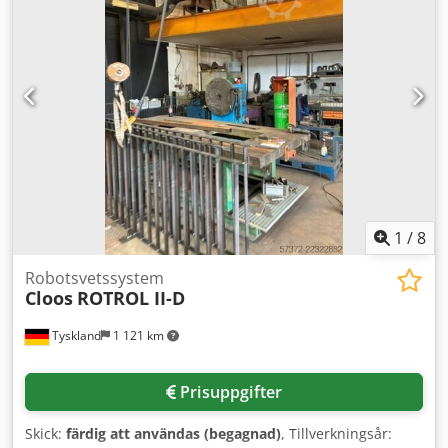
och utvecklats för svetsprocesser. • Nominell bärlast: 8 kg •
Maximal räckvidd: 1621 mm • Antal axlar: 6 •
Positionsrepeternoggrannhet (ISO 9283): ± 0,04 mm •
Monteringsposition: valfri vinkel, golv, tak, vägg •
Skyddsklass (IEC 60529): IP54 • Skyddsklass centralhand
(IEC 60529): IP54 • Ihålig axel Cedpfx Aceudb E Esfsrf
Robotmekaniken levereras i färgen R0000 KUKA Orange.
Beroende på robotmodell kan grundstativets färg variera
(undantag: KR 3 AGILUS och KR AGILUS-2, levereras med
grått grundstativ). Linenhet KL 250-3 1CA (bärlängd = 8 m /
slaglängd = 7,1 m) - Ytterligare data på begäran -
1
/
8
Robotsvetssystem
Cloos
ROTROL II-D
Tyskland
1 121 km
Prisuppgifter
Skick:
färdig att användas (begagnad)
, Tillverkningsår: