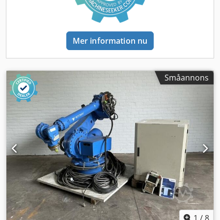
fördelats över åren är anläggningen fortfarande i mycket
gott skick, nästan som ny. Easy Arc utvecklades av OTC
Daihen som en instegslösning för svetsautomation. Den
högprecisa svetsroboten och det redan integrerade
Mer information nu
svetsbordet garanterar en effektiv svetsning. Den
kompakta konstruktionen underlättar transporten.
Dessutom möjliggör den låga monteringsinsatsen en
snabb produktionsstart. Cedjzkanaepfx Acfjrf Easy Arc 01
Småannons
består av följande komponenter: - OTC svetsrobot, modell
FD-B6: 6-axlig robotarm med 6 kg lyftkapacitet, inklusive
robotkontroller, modell FD-11, och pekskärmsbaserad
användarpanel - OTC MIG/MAG-svetsteknik, modell Welbee
WB-P400: 400A inverterstyrd pulssvetsströmkälla med
integrerat robotsnitt - OTC-brännare, modell RT3500H:
Robotiserad svetsbrännare (45°) med
säkerhetsavstängning och 4-rullars trådmatningssystem,
maxbelastning 350A, gas-kyld, kollisionsskydd av typ B
integrerat - Siegmund svetsbord: 2000x1200 mm och
inbyggnadshöjd 950 mm, lyftkapacitet 3 200 kg, 28 mm
hålfördelning med 100x100 mm hålavstånd för montering
av lämplig spännanordning - OTC säkerhetssystem: robust
1
/
8