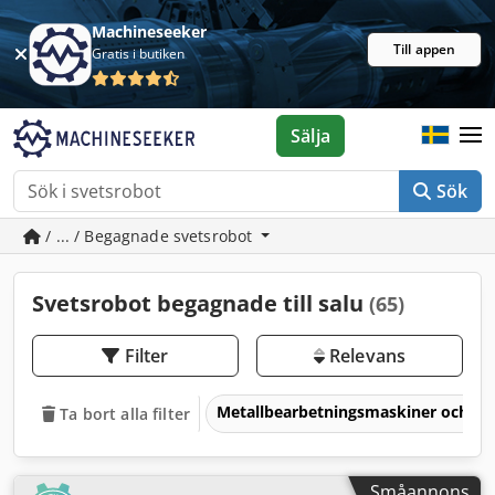
Machineseeker
Till appen
Gratis i butiken
Sälja
Sök
/ ... / Begagnade svetsrobot
Svetsrobot begagnade till salu
(65)
Filter
Relevans
Metallbearbetningsmaskiner och v
Ta bort alla filter
Småannons