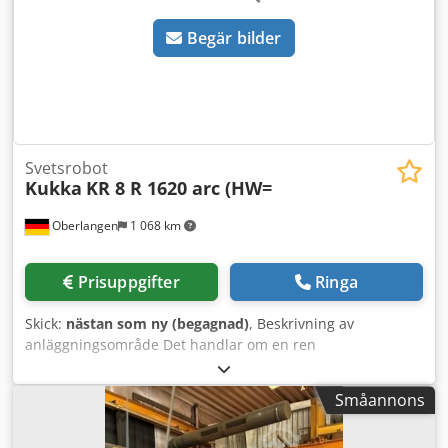
påsvetsning. TPS kan vid behov erbjuda ytterligare
Begär bilder
installationstjänster separat, över hela världen.
Svetsrobot
Kukka
KR 8 R 1620 arc (HW=
Oberlangen
1 068 km
Prisuppgifter
Ringa
Skick:
nästan som ny (begagnad)
, Beskrivning av
anläggningsområde Det handlar om en ren
komponentleverans Robotar KR 8 R 1620 arc (HW)
Industrieroboten KR 8 R1620 arc HW utmärker sig i sin
Småannons
klass genom hög flexibilitet och stor räckvidd vid optimal
bärkapacitet. Dessutom har roboten särskilt konstruerats