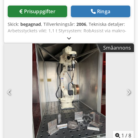
Prisuppgifter
Ringa
Skick:
begagnad
, Tillverkningsår:
2006
, Tekniska detaljer:
Arbetsstyckets vikt: 1,1 t Styrsystem: RobAssist via makro-
teknik / VME-buss-CPU Vridbord: Ø 800 mm Rundbord
svängbart: 370° grader Bord lutbart: 115° grader Totalt
Småannons
effektbehov: 35 kVA Totalvikt ca.: 4000 kg Mått L x B x H:
Robot: ca 2,5 x 4,5 x 3,8 m Mått kopplingsskåp: ca 600 x 800
x 2200 mm Mått L x B x H: Utsugsanläggning: ca 0,7 x 0,8 x
2,7 m Mått L x B x H: Rotationsmodul: ca 1,4 x 1,4 x 1,1 m
Anläggningen befinner sig för närvarande i den tekniska
avdelningen. Svetserobotsystemet består av: - Portal med
robot: Reis Robotics, RVL20-16,3 kVA, maximal räckvidd ca
1600 mm, hastigheter = axel 1: 3 m/sek, axel 2: 185°/sek,
axel 3: 150°/sek, axel 4: 450°/sek, axel 5: 450°/sek, axel 6:
500°/sek, - 2x pelare: Pelardistans 3300 mm, pelare på
bottenplatta 900x900 mm; pelare Ø 350 mm -
Vridbord/roterande lutningsmodul: Modell RIS, typ RDK11
Max vridmoment lutningsaxel = 4.200 Nm och vridaxel
2.200 Nm Hastighet lutningsaxel = 19°/sek och vridaxel
1
/
8