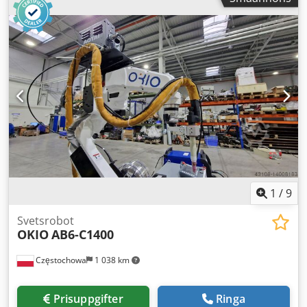
1
/
9
Svetsrobot
OKIO
AB6-C1400
Częstochowa
1 038 km
Prisuppgifter
Ringa