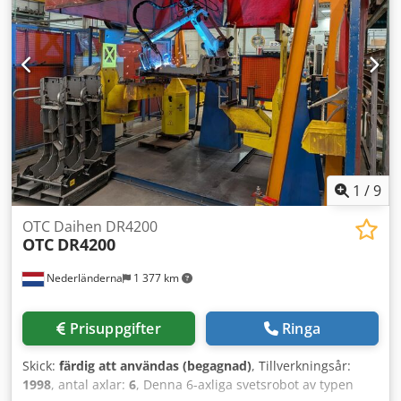
1
/
9
OTC Daihen DR4200
OTC
DR4200
Nederländerna
1 377 km
Prisuppgifter
Ringa
Skick:
färdig att användas (begagnad)
, Tillverkningsår:
1998
, antal axlar:
6
, Denna 6-axliga svetsrobot av typen