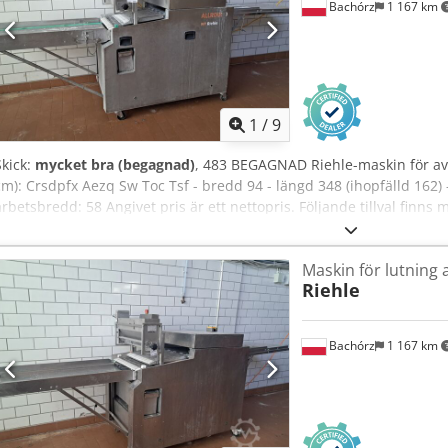
Bachórz
1 167 km
1
/
9
Skick:
mycket bra (begagnad)
, 483 BEGAGNAD Riehle-maskin för av
cm): Crsdpfx Aezq Sw Toc Tsf - bredd 94 - längd 348 (ihopfälld 162) -
arbetsbredd: 58 Angivet pris är ett nettopris. Följande tillval finns 
maskinen. VI TALAR ENGELSKA, TYSKA, FRANSKA, RYSKA OCH UKRA
Maskin för lutning 
Riehle
Bachórz
1 167 km