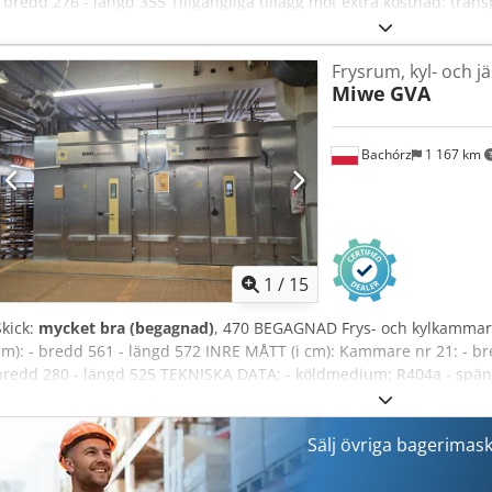
- bredd 276 - längd 355 Tillgängliga tillägg mot extra kostnad: trans
ENGELSKA, TYSKA, FRANSKA, RYSKA OCH UKRAINSKA. I vårt sortiment
vagnugnar, hyllugnar, konditorugnar, butiksugnar, elektriska ugnar
Frysrum, kyl- och 
termooljeugnar, maskiner för bagerier, utrustning för bagerier, linjer 
Miwe
GVA
bakverk, linjer för croissanter, maskiner för baguettebakning, degb
bakning av wienerbröd. Om du vill se vårt fullständiga aktuella sort
Bachórz
1 167 km
1
/
15
Skick:
mycket bra (begagnad)
, 470 BEGAGNAD Frys- och kylkammar
cm): - bredd 561 - längd 572 INRE MÅTT (i cm): Kammare nr 21: - b
bredd 280 - längd 525 TEKNISKA DATA: - köldmedium: R404a - spänni
effekt (22): 35,1kW Priset avser 1 kammare. Tillgängliga tillval mot e
ett nettpris. VI TALAR ENGELSKA, TYSKA, FRANSKA, RYSKA OCH UKRAI
sortiment hittar du: ugnar, vagnugnar, hyllugnar, konditoriugnar, b
Sälj övriga bagerimas
gasugnar, termooljeugnar, bagerimaskiner, bageriutrustning, linjer fö
kakor, linjer för croissanter, maskiner för baguetter, degblandare, 