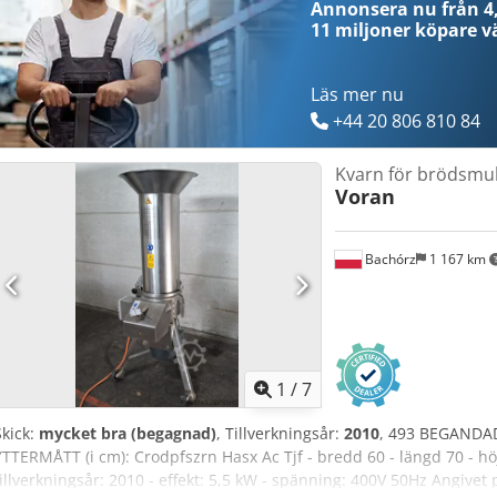
Annonsera nu från 4,
wienerbröd. Om du vill se vårt fullständiga, aktuella sortiment, besö
11 miljoner köpare
vä
Läs mer nu
+44 20 806 810 84
Kvarn för brödsmu
Voran
Bachórz
1 167 km
1
/
7
Skick:
mycket bra (begagnad)
, Tillverkningsår:
2010
, 493 BEGANDAD
YTTERMÅTT (i cm): Crodpfszrn Hasx Ac Tjf - bredd 60 - längd 70 - h
tillverkningsår: 2010 - effekt: 5,5 kW - spänning: 400V 50Hz Angivet p