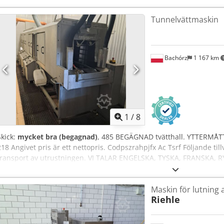
Tunnelvättmaskin
Bachórz
1 167 km
1
/
8
Skick:
mycket bra (begagnad)
, 485 BEGÄGNAD tvätthall. YTTERMÅTT (
218 Angivet pris är ett netto­pris. Codpszrahpjfx Ac Tsrf Följande till
transport av utrustningen. VI TALAR ENGELSKA, TYSKA, FRANSKA,
Maskin för lutning 
Riehle