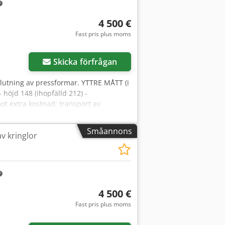
4 500 €
Fast pris plus moms
Skicka förfrågan
lutning av pressformar. YTTRE MÅTT (i
 höjd 148 (ihopfälld 212) -
mot extra kostnad: transport av
INSKA.
Småannons
av kringlor
4 500 €
Fast pris plus moms