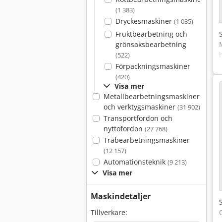
(1 383)
Dryckesmaskiner
(1 035)
Fruktbearbetning och
grönsaksbearbetning
(522)
Förpackningsmaskiner
(420)
Visa mer
Metallbearbetningsmaskiner
och verktygsmaskiner
(31 902)
Transportfordon och
nyttofordon
(27 768)
Träbearbetningsmaskiner
(12 157)
Automationsteknik
(9 213)
Visa mer
Maskindetaljer
Tillverkare: