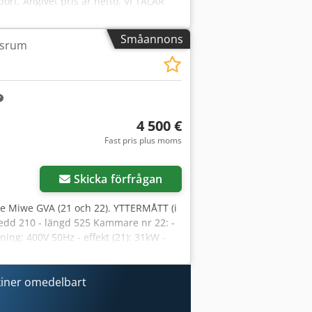
port. Angivet pris är netto. VI TALAR
 hittar du: ugnar för bagerier,
, oljeeldade ugnar, gaseldade ugnar,
Småannons
jäsrum
för bröd, linjer för bullar, linjer för
landare, blandare, valsar, maskiner för
iment, besök vår profil på Bakeres.
4 500 €
Fast pris plus moms
Skicka förfrågan
e Miwe GVA (21 och 22). YTTERMÅTT (i
redd 210 - längd 525 Kammare nr 22: -
ng: 400V 50Hz - effekt (21): 31kW -
xtra kostnad: transport. Angivet pris är
NSKA. Cedpezry Iisfx Ac Terf I vårt
utiksugnar, elugnar, oljeugnar,
kiner omedelbart
r bröd, linjer för bullar, linjer för
mixers, valsar, maskiner för