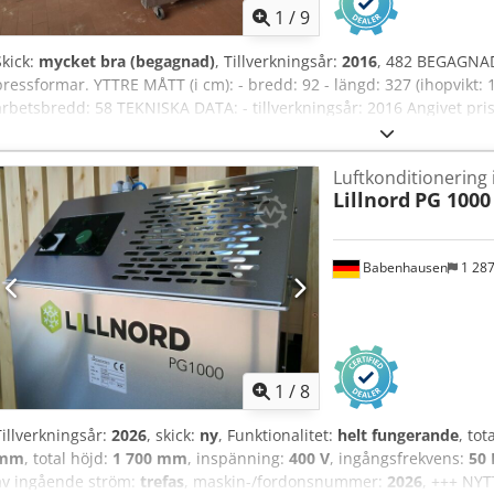
1
/
9
Skick:
mycket bra (begagnad)
, Tillverkningsår:
2016
, 482 BEGAGNAD
pressformar. YTTRE MÅTT (i cm): - bredd: 92 - längd: 327 (ihopvikt: 17
arbetsbredd: 58 TEKNISKA DATA: - tillverkningsår: 2016 Angivet pris
Tof Följande tillval finns mot extra kostnad: transport av maskine
RYSKA OCH UKRAINSKA.
Luftkonditionering
Lillnord
PG 1000
Babenhausen
1 28
1
/
8
Tillverkningsår:
2026
, skick:
ny
, Funktionalitet:
helt fungerande
, tot
mm
, total höjd:
1 700 mm
, inspänning:
400 V
, ingångsfrekvens:
50 
av ingående ström:
trefas
, maskin-/fordonsnummer:
2026
, +++ NYT