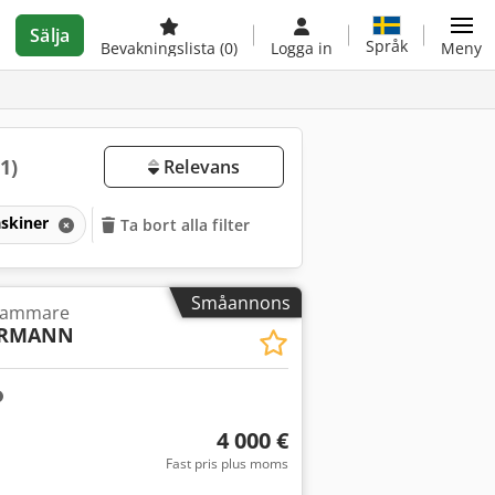
Sälja
Språk
Bevakningslista
(0)
Logga in
Meny
1)
Relevans
askiner
Ta bort alla filter
Småannons
kammare
ERMANN
4 000 €
Fast pris plus moms