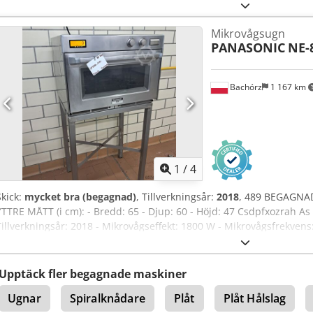
finns tillgängliga mot extra kostnad: transport av utrustningen. 
RYSKA OCH UKRAINSKA.
Mikrovågsugn
PANASONIC
NE-
Bachórz
1 167 km
1
/
4
Skick:
mycket bra (begagnad)
, Tillverkningsår:
2018
, 489 BEGAGNAD
YTTRE MÅTT (i cm): - Bredd: 65 - Djup: 60 - Höjd: 47 Csdpfxozrah As
Tillverkningsår: 2018 - Mikrovågseffekt: 1800 W - Mikrovågsfrekvens
- Strömförsörjning: 230 V 50 Hz Angivet pris är netto. Följande tillägg
transport av enheten. VI TALAR ENGELSKA, TYSKA, FRANSKA, RYSK
Upptäck fler begagnade maskiner
Ugnar
Spiralknådare
Plåt
Plåt Hålslag