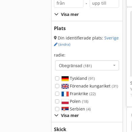
-
Visa mer
Plats
Din identifierade plats:
Sverige
(ändra)
radie:
Obegränsad
(181)
Tyskland
(91)
Förenade kungariket
(31)
Frankrike
(22)
Polen
(18)
Serbien
(4)
Visa mer
d
Bröd Jordförbättringsmedel
Gammalt Bröd
Skick