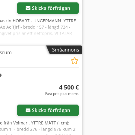
Skicka förfrågan
maskin HOBART - UNGERMANN. YTTRE
Ae Ac Tjrf - bredd 157 - längd 734 -
givet pris är ett nettopris. VI TALAR
Småannons
jäsrum
4 500 €
Fast pris plus moms
Skicka förfrågan
 från Volmari. YTTRE MÅTT (i cm):
Rum 1: - bredd 276 - längd 976 Rum 2: