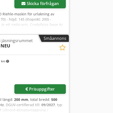
Skicka förfrågan
 Riehle-maskin för urlakning av
0) - höjd: 145 (ihopvikt: 200) -
 är ett netto-pris. Crodpfxjzq Swye Ac
n. VI TALAR ENGELSKA, TYSKA, FRANSKA,
Småannons
 i jäsningsrummet
 NEU
7 km
Prisuppgifter
al längd:
200 mm
, total bredd:
500
Hz
, DGUV-certifierad till:
09/2027
, typ
T Lillnord-klimatanläggning /