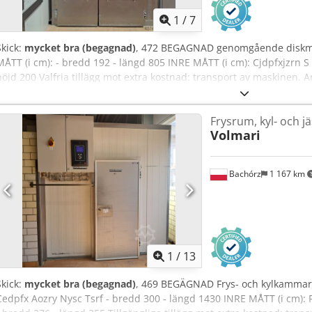
1
/
7
Skick:
mycket bra (begagnad)
, 472 BEGAGNAD genomgående disk
MÅTT (i cm): - bredd 192 - längd 805 INRE MÅTT (i cm): Cjdpfxjzrn S 
höjd 200 Valfria tillägg mot extra kostnad: transport av maskinen. An
ENGELSKA, TYSKA, FRANSKA, RYSKA OCH UKRAINSKA.
Frysrum, kyl- och 
Volmari
Bachórz
1 167 km
1
/
13
Skick:
mycket bra (begagnad)
, 469 BEGÄGNAD Frys- och kylkammare
Cedpfx Aozry Nysc Tsrf - bredd 300 - längd 1430 INRE MÅTT (i cm): 