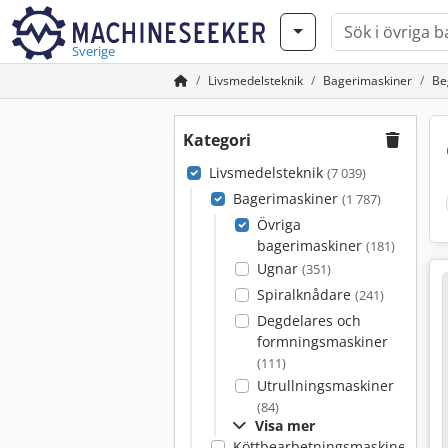
Sverige
Livsmedelsteknik
Bagerimaskiner
Be
Kategori
Livsmedelsteknik
(7 039)
Bagerimaskiner
(1 787)
Övriga
bagerimaskiner
(181)
Ugnar
(351)
Spiralknådare
(241)
Degdelares och
formningsmaskiner
(111)
Utrullningsmaskiner
(84)
Visa mer
Köttbearbetningsmaskiner