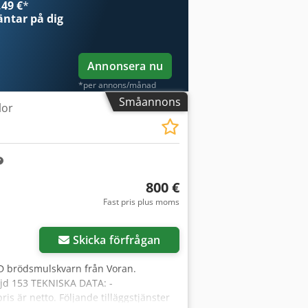
49 €
*
k vår Bakeres-profil.
ntar på dig
Annonsera nu
*per annons/månad
Småannons
lor
800 €
Fast pris plus moms
Skicka förfrågan
 brödsmulskvarn från Voran.
öjd 153 TEKNISKA DATA: -
ris är netto. Följande tilläggstjänster