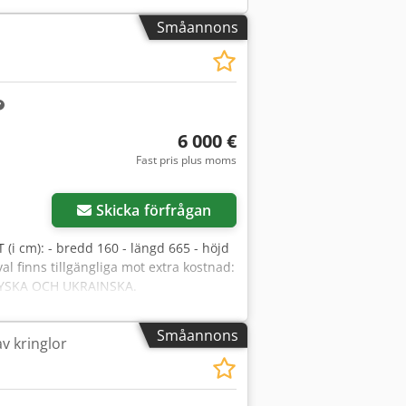
Småannons
6 000 €
Fast pris plus moms
Skicka förfrågan
i cm): - bredd 160 - längd 665 - höjd
val finns tillgängliga mot extra kostnad:
 RYSKA OCH UKRAINSKA.
Småannons
av kringlor