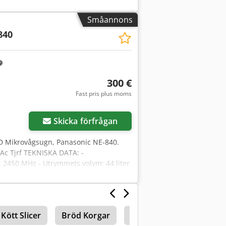
VI TALAR ENGELSKA, TYSKA, FRANSKA,
Småannons
840
300 €
Fast pris plus moms
Skicka förfrågan
 Mikrovågsugn, Panasonic NE-840.
 Ac Tjrf TEKNISKA DATA: -
: 2450 MHz - Utrymmets volym: 44 liter
stjänster finns tillgängliga mot avgift:
A OCH UKRAINSKA.
Kött Slicer
Bröd Korgar
Bröd Växt