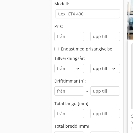
Modell:
Pris:
-
Endast med prisangivelse
Tillverkningsår:
-
Drifttimmar [h]:
-
Total längd [mm]:
-
Total bredd [mm]: