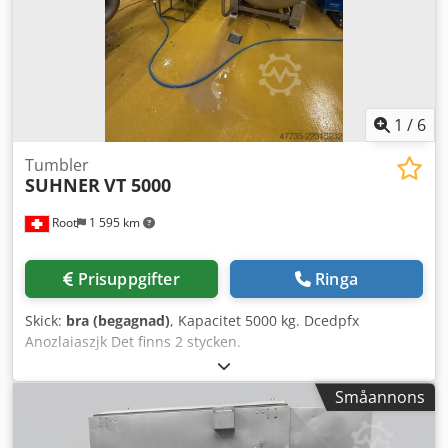
Nej Utlopp: Bottenventil Under behållaren: pump /
transportör Omrörarfunktion testad, pump / transportör ej
testad.
1
/
6
Tumbler
SUHNER
VT 5000
Root
1 595 km
Prisuppgifter
Ringa
Skick:
bra (begagnad)
, Kapacitet 5000 kg. Dcedpfx
Anozlaiaszjk Det finns 2 stycken.
Småannons