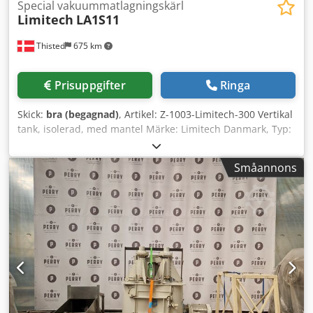
Special vakuummatlagningskärl
Limitech
LA1S11
Thisted
675 km
Prisuppgifter
Ringa
Skick:
bra (begagnad)
, Artikel: Z-1003-Limitech-300 Vertikal
tank, isolerad, med mantel Märke: Limitech Danmark, Typ:
LA1S11 Kapacitet: 300 L Dcjdolx Ei Aepfx Anzok Isolerad,
med mantel Tank av rostfritt stål AISI 304 Omrörare
Småannons
monterad upptill Specialkokkärl Motor: 3 kW, Manteltryck:
4 bar, Max. temp: 100°C