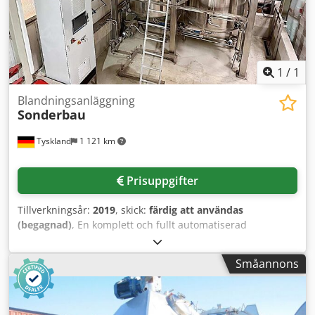
1
/
1
Blandningsanläggning
Sonderbau
Tyskland
1 121 km
Prisuppgifter
Tillverkningsår:
2019
, skick:
färdig att användas
(begagnad)
, En komplett och fullt automatiserad
tankanläggning och blandningsstation för tillverkning av
alkoholfria, icke-explosiva vätskor finns tillgänglig.
Småannons
Behållare i rostfritt stål: 2 st, behållarvolym: 5 m³,
totalvolym: 10 m³. Utrustning: vägningsceller,
doseringspump, omrörare, styrsystem och nivåsensorer.
Anläggningen har använts mycket lite och är därför i