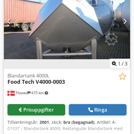
nästan nyskick. Dokumentation finns. En inspektion på
plats är möjlig. Dcsdpszl U H Hjfx Anzsk
1
/
3
Blandartank 4000L
Food Tech
V4000-0003
Thisted
675 km
Prisuppgifter
Ringa
Tillverkningsår:
2001
, skick:
bra (begagnad)
, Artikel: A-
01537 – Blandartank 4000L Rektangulär blandartank med