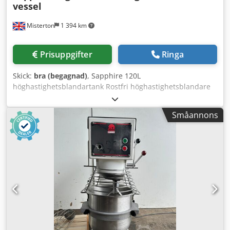
vessel
Misterton
1 394 km
Prisuppgifter
Ringa
Skick:
bra (begagnad)
, Sapphire 120L
höghastighetsblandartank Rostfri höghastighetsblandare
med variabelt varvtal, tryckkärl, dubbelmantlad med
justerbara temperaturinställningar, bottenmonterad
Småannons
höghastighetsblandare, central bottenutlopp, mobil, 1-fas
Dsdpsrwz Rdsfx Anzjck