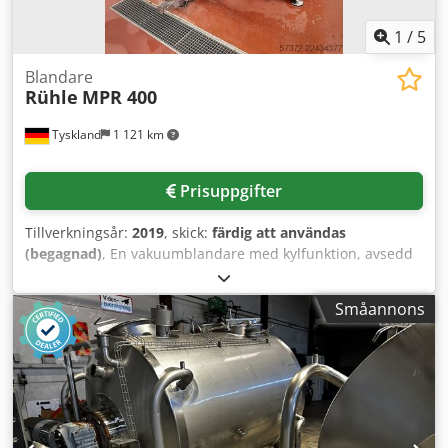
1
/
5
Blandare
Rühle
MPR 400
Tyskland
1 121 km
Prisuppgifter
Tillverkningsår:
2019
, skick:
färdig att användas
(begagnad)
, En vakuumblandare med kylfunktion, avsedd
för livsmedelsindustrin, finns tillgänglig. Behållarvolym:
400 liter, maximal fyllnadsmängd: 300 liter,
Småannons
blandararmsvarvtal: 25 varv/min, lyftanordningens
lastkapacitet: 400 kg. Maskinens mått (X/Y/Z): cirka 1900
mm/2150 mm/1650 mm, vikt: cirka 1500 kg. Inkluderar en
integrerad matnings- och lyftanordning. Dokumentation
finns. En inspektion på plats är möjlig. Dsdpfx
Anjzpywlszsck