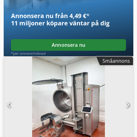
Ingår: Sidomonterad inspektionslucka (640 x 550 mm),
kontrollpanel.
Annonsera nu från 4,49 €
*
11 miljoner köpare
väntar på dig
Annonsera nu
*per annons/månad
Småannons