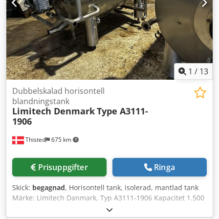
1
/
13
Dubbelskalad horisontell
blandningstank
Limitech Denmark
Type A3111-
1906
Thisted
675 km
Prisuppgifter
Ringa
Skick:
begagnad
, Horisontell tank, isolerad, mantlad tank
Märke: Limitech Danmark, Typ A3111-1906 Kapacitet 1.500
L, 2 identiska enheter Isolerad, mantlad, manlucka på
toppen Rostfri tank AISI 304 Koktank med kraftig