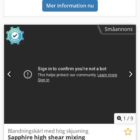
Mer information nu
Småannons
1
/
9
Blandningskärl med hög skjuvning
Sapphire
high shear mixing