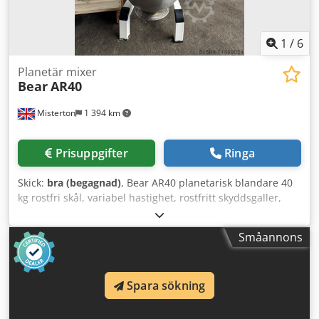
1
/
6
Planetär mixer
Bear
AR40
Misterton
1 394 km
Prisuppgifter
Ringa
Skick:
bra (begagnad)
, Bear AR40 planetarisk blandare 40
kg rostfri skål, variabel hastighet, rostfritt skyddsgaller,
inklusive flatblandare, degkrok och visptillsats, 3-fas
Dcjdpjm Tx E Tsfx Anzok
Småannons
Spara sökning