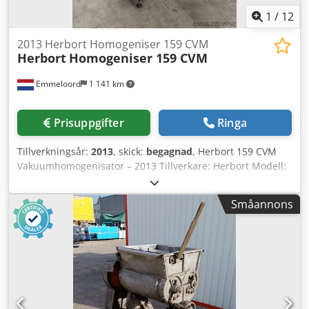
1
/
12
2013 Herbort Homogeniser 159 CVM
Herbort
Homogeniser 159 CVM
Emmeloord
1 141 km
Prisuppgifter
Ringa
Tillverkningsår:
2013
, skick:
begagnad
, Herbort 159 CVM
Vakuumhomogenisator – 2013 Tillverkare: Herbort Modell:
159 CVM Tillverkningsår: 2013 Maskinen har nyligen
genomgått en översyn Beskrivning Högkvalitativ Herbort
Småannons
159 CVM vakuumhomogenisator för produktion av
homogena och dispergerade livsmedelsprodukter.
Maskinen är särskilt utvecklad för att blanda, dispergera
och homogenisera flytande till högviskosa produkter under
vakuum, vilket ger överlägsen produktkvalitet och förlängd
hållbarhet. Vakuumsystemet avlägsnar luft och syre under
bearbetningen, vilket motverkar skumbildning och