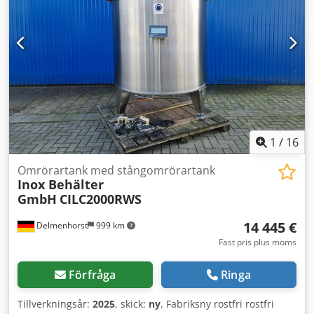
1
/
16
Omrörartank med stångomrörartank
Inox Behälter
GmbH
CILC2000RWS
14 445 €
Delmenhorst
999 km
Fast pris plus moms
Förfråga
Ringa
Tillverkningsår:
2025
, skick:
ny
, Fabriksny rostfri rostfri