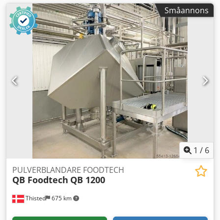
Småannons
1
/
6
PULVERBLANDARE FOODTECH
QB Foodtech
QB 1200
Thisted
675 km