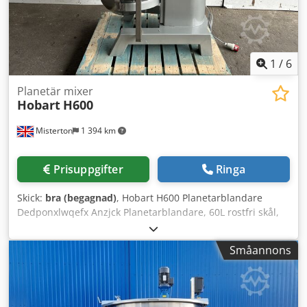
1
/
6
Planetär mixer
Hobart
H600
Misterton
1 394 km
Prisuppgifter
Ringa
Skick:
bra (begagnad)
, Hobart H600 Planetarblandare
Dedponxlwqefx Anzjck Planetarblandare, 60L rostfri skål,
vispverktyg, variabel hastighet, med timer, 3-fas
Småannons