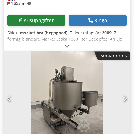
1 355 km
Prisuppgifter
Ringa
Skick:
mycket bra (begagnad)
, Tillverkningsår:
2009
, Z-
formig blandare Märke: Laska 1000 liter Dcedpfozl Ah Ejx
Anzek 2009 Dubbelaxlig, med tippfunktion för tömning
Utrustad med lyftanordning för behållare Levereras från
Småannons
fabrik, i fullt fungerande skick