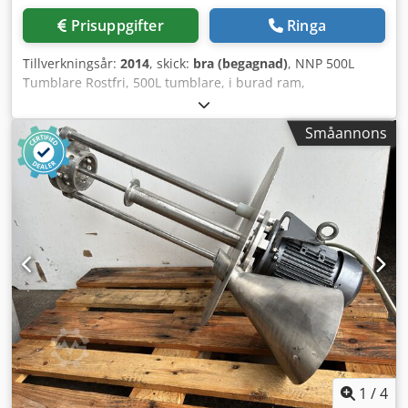
Prisuppgifter
Ringa
Tillverkningsår:
2014
, skick:
bra (begagnad)
, NNP 500L
Tumblare Rostfri, 500L tumblare, i burad ram,
säkerhetsskydd, med tömningslucka, 3-fas
Dcedpfjwtqwaox Anzok
Småannons
1
/
4