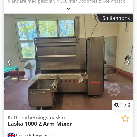
blandare med paddlar, 4 000 liter Dodpfxeziz Ace Anzsck
Tillverkare: Wolfking Modell: SSM 4000 Material: Rostfritt
stål Volym: 4 000 liter Typ av blandararm: Enaxlig blandare
Småannons
med paddlar Maskinens mått (L x B x H): 3 400 x 1 700 x
2 750 mm Maskinvikt: 2 700 kg.
1
/
6
Köttbearbetningsmaskin
Laska
1000 Z Arm Mixer
Förenade kungariket