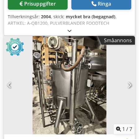
Prisuppgifter
Ringa
Tillverkningsår:
2004
, skick:
mycket bra (begagnad)
,
ARTIKEL: A-QB1200, PULVERBLANDER FOODTECH
Dissolverblandare PU133 Märke: QB Food Tech. Dcedpfx
Aopcg Haonzok Typ: QB 1200 Volym: 1 200 liter.
Småannons
Dubbelmantlad för kylning/uppvärmning.
Blandaromrörare. Vågceller.
1
/
7