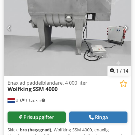
1
/
14
Enaxlad paddelblandare, 4 000 liter
Wolfking
SSM 4000
Urk
1 152 km
Prisuppgifter
Ringa
Skick:
bra (begagnad)
, Wolfking SSM 4000, enaxlig