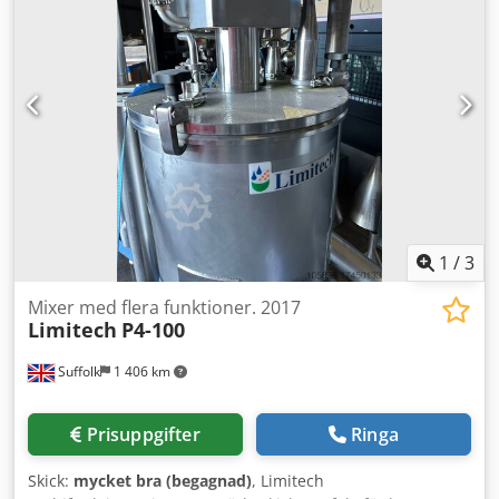
mer information, tekniska detaljer eller för att boka
visning, vänligen kontakta oss. Tillverkare: Herbort Modell:
159 CVM Tillverkningsår: 2013 * Behållarvolym: 320 liter *
Överföringskapacitet: 500 l/min (vatten) *
Homogeniseringsenhet: 11 kW * Maskinvikt: ca 850 kg
1
/
3
Mixer med flera funktioner. 2017
Limitech
P4-100
Suffolk
1 406 km
Prisuppgifter
Ringa
Skick:
mycket bra (begagnad)
, Limitech