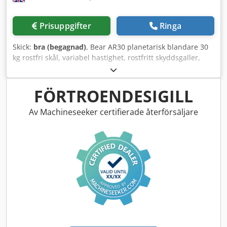
Prisuppgifter
Ringa
Skick:
bra (begagnad)
, Bear AR30 planetarisk blandare 30
kg rostfri skål, variabel hastighet, rostfritt skyddsgaller,
med flatblandare, degkrok och visptillsats, 3-fas Dodom Tx
E Njpfx Anzeck
FÖRTROENDESIGILL
Av Machineseeker certifierade återförsäljare