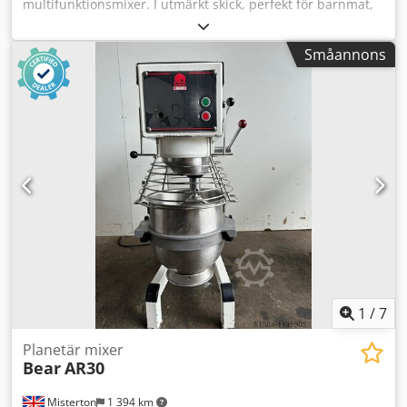
multifunktionsmixer. I utmärkt skick, perfekt för barnmat,
färdigrätter, majonnäs, potatismos, processad ost med
mera. Fullständig specifikation kommer inom kort.
Småannons
Dodpfjuyvfzsx Anzeck
1
/
7
Planetär mixer
Bear
AR30
Misterton
1 394 km