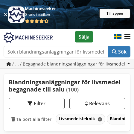
Machineseeker
Till appen
Gratis i butiken
Sälja
Sök
/ ... / Begagnade blandningsanläggningar för livsmedel
Blandningsanläggningar för livsmedel
begagnade till salu
(100)
Filter
Relevans
Livsmedelsteknik
Blandningsa
Ta bort alla filter