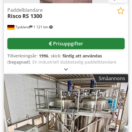
Paddelblandare
Risco
RS 1300
Tyskland
1 121 km
Prisuppgifter
Tillverkningsår:
1996
, skick:
färdig att användas
(begagnad)
, En industriell dubbelaxlig paddelblandare
från Risco, tidigare använd på en fjäderfägård, finns
tillgänglig. Blandaraxlar: 2, behållarens nominella volym:
Småannons
1300 liter, maximal batchkapacitet: ca 1300 kg, motoreffekt:
15 kW, homogenitet: nästan 100 %, maskinens mått (X/Y/Z):
ca 2600 mm/1300 mm/1500 mm, vikt: ca 1550 kg.
Inkluderar en lyft- och tippanordning. Dokumentation
finns. Besiktning på plats är möjligt. Dodpfx Ansznx
Hpjzock