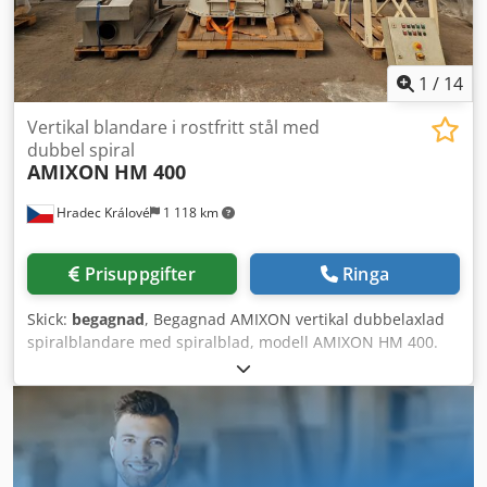
1
/
14
Vertikal blandare i rostfritt stål med
dubbel spiral
AMIXON
HM 400
Hradec Králové
1 118 km
Prisuppgifter
Ringa
Skick:
begagnad
, Begagnad AMIXON vertikal dubbelaxlad
spiralblandare med spiralblad, modell AMIXON HM 400.
Tillverkare: AMIXON (Ruberg Mischtechnik KG) Modell: HM
400 Total volym: ca 530 liter Arbetsvolym: ca 400 liter Typ
av omrörare: Dubbelaxliga spiralblad + styckningskniv
(chopper) Djdpewr Dhcefx Anzeck Drivning av omrörare:
7/9 kW, 380 V, 970/1475 varv/min (drivs via växellåda)
Drivning av styckningskniv: 5,5 kW, 380 V, 1475 varv/min