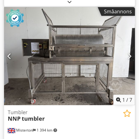
isolering och anslutning för uppvärmning/kylning av tank,
kapacitet 4.000 L. Dcjdpfx Ash A Hb Ronzek Rostfritt stål
Småannons
kvalitet AISI316, Isolerad, manlucka upptill, dubbelmantlad
tryck 3 bar, arbetstemperatur 95 °C, omrörare monterad
uppifrån. Fabrikat Food-Tech Sweden, årsmodell 2001. 2
stycken identiska!
1
/
7
Tumbler
NNP
tumbler
Misterton
1 394 km