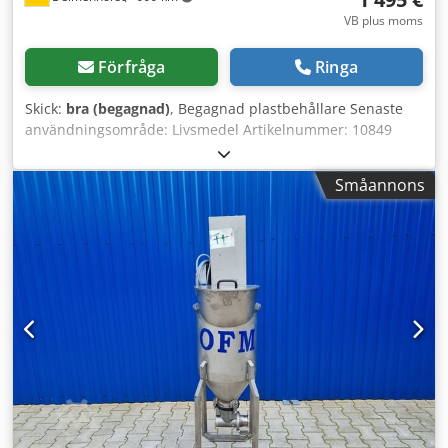
ringspackning - MFR-frekvensomriktare
VB plus moms
Förfråga
Ringa
Skick:
bra (begagnad)
, Begagnad plastbehållare Senaste
användningsområde: Livsmedel Artikelnummer: 10849
Volym: 2000 L Typ: Stående Material (medieberörda delar):
Plast Utförande: Enväggig Dedpfx Asvphp Tonzeck
Småannons
Arbetstryck enligt typskylt: Atmosfäriskt Behållarens mått:
Ytterdiameter: 1370 mm Cylindrisk höjd: 1290 mm
Totalhöjd: 1750 mm Utloppsdiameter: 50 mm Total bredd:
1470 mm Total längd: 1370 mm Utrustning: Typskylt: Ja
Manlucka: 385 mm