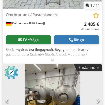
1
/
11
Omrörartank / Pastablandare
2 485 €
Delmenhorst
999 km
VB plus moms
Förfråga
Ringa
Skick:
mycket bra (begagnad)
, Begagnad omrörare /
pastablandare Dsdsxdw Rlopfx Anzock Med pump /
transportör Artikelnummer: 10314 Volym: ca 70 liter
Senaste användning: Livsmedel Typ: Stående i ställning
Småannons
Material (mediekontakt): Rostfritt stål Antal fästen: 4
Botten: Konisk botten Ovandel: Lucka med
påfyllningsöppning Behållarens mått: Invändig diameter:
380 mm Utvändig diameter: 400 mm Benens höjd: 745 mm
Avstånd utlopp till golv: 180 mm Totalhöjd: 1620 mm
Totalbredd: 650 mm Material: Invändigt: 1.4301 / AISI304
Yttre delar: 1.4301 / AISI304 Omrörare: Spiralomrörare /
ankaromrörare med väggskrapor Utrustning: Typbricka: