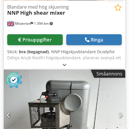
Blandare med hög skjuvning
NNP
High shear mixer
Misterton
1 394 km
Prisuppgifter
Ringa
Skick:
bra (begagnad)
, NNP Högskjuvblandare Dcodpfor
Ddlqjx Anzjk Rostfri högskjuvblandare, placeras ovanpå ett
kärl med tratt för tillsättning av produkt, axellängd 600
mm, diameter på högskjuvhuvud 120 mm, 3-fas
Småannons